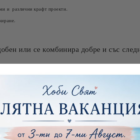
уми и различни крафт проекти.
жиране.
добен или се комбинира добре и със следн