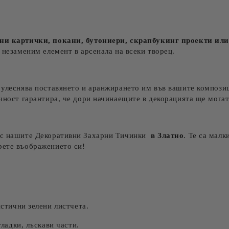
ни картички, покани, бутониери, скрапбукинг проекти ил
 незаменим елемент в арсенала на всеки творец.
о улеснява поставянето и аранжирането им във вашите компози
ичност гарантира, че дори начинаещите в декорацията ще могат
я с нашите Декоративни Захарни Тичинки
в Златно
. Те са мал
рете въображението си!
стични зелени листчета.
ладки, лъскави части.