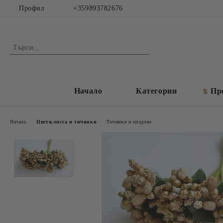
Профил
+359893782676
Начало
Категории
Пр
Начало
Цветя,листа и тичинки
Тичинки и плодове