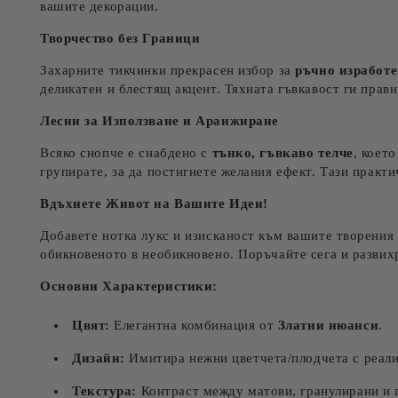
вашите декорации.
Творчество без Граници
Захарните тикчинки прекрасен избор за
ръчно изработе
деликатен и блестящ акцент. Тяхната гъвкавост ги прави
Лесни за Използване и Аранжиране
Всяко снопче е снабдено с
тънко, гъвкаво телче
, коет
групирате, за да постигнете желания ефект. Тази практ
Вдъхнете Живот на Вашите Идеи!
Добавете нотка лукс и изисканост към вашите творени
обикновеното в необикновено. Поръчайте сега и развих
Основни Характеристики:
Цвят:
Елегантна комбинация от
Златни нюанси
.
Дизайн:
Имитира нежни цветчета/плодчета с реали
Текстура:
Контраст между матови, гранулирани и г