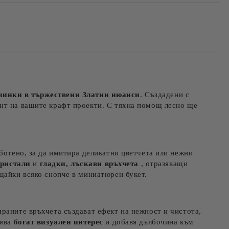
чинки в тържествени
Златни
нюанси
. Създадени с
ент на вашите крафт проекти. С тяхна помощ лесно ще
аботено, за да имитира деликатни цветчета или нежни
кристали
и
гладки, лъскави връхчета
, отразяващи
щайки всяко снопче в миниатюрен букет.
раните връхчета създават ефект на нежност и чистота,
рява
богат визуален интерес
и добавя дълбочина към