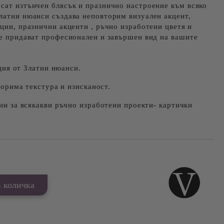
сат изтънчен блясък и празнично настроение към всяко
латни нюанси създава неповторим визуален акцент,
ации, празнични акценти , ръчно изработени цветя и
те придават професионален и завършен вид на вашите
ия от Златни нюанси.
орима текстура и изисканост.
и за всякакви ръчно изработени проекти- картички