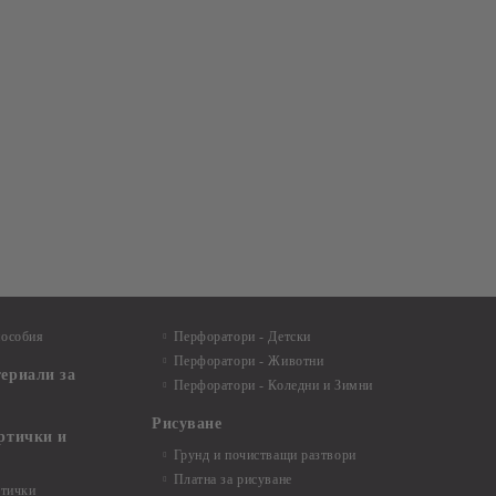
пособия
Перфоратори - Детски
Перфоратори - Животни
териали за
Перфоратори - Коледни и Зимни
Рисуване
артички и
Грунд и почистващи разтвори
Платна за рисуване
ртички