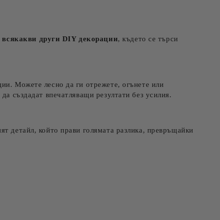
и всякакви други DIY декорации
, където се търси
ции. Можете лесно да ги отрежете, огънете или
 да създадат впечатляващи резултати без усилия.
кият детайл, който прави голямата разлика, превръщайки