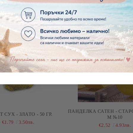
ПЛАТ - ЦВЕТНИ ЛИСТЕНЦА
ЦВЕТЯ ОТ ПЛАТ С ТОПЧЕ 
 МЕТАЛИК ЗЛАТО - 60 БР.
ЗЛАТНО - 6 БР.
€1.12
2.19лв.
€1.64
3.21лв.
ПАНДЕЛКА САТЕН - СТАРО
 СУХ - ЗЛАТО - 50 ГР.
М №10
€1.79
3.50лв.
€2.52
4.93лв.