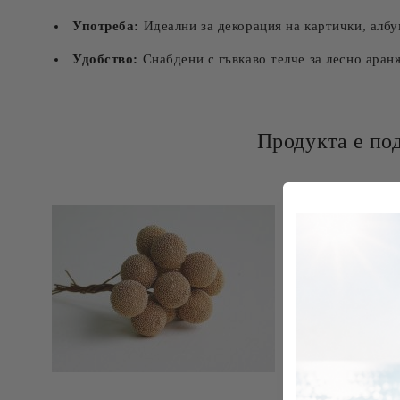
Употреба:
Идеални за декорация на картички, алб
Удобство:
Снабдени с гъвкаво телче за лесно аран
Продукта е по