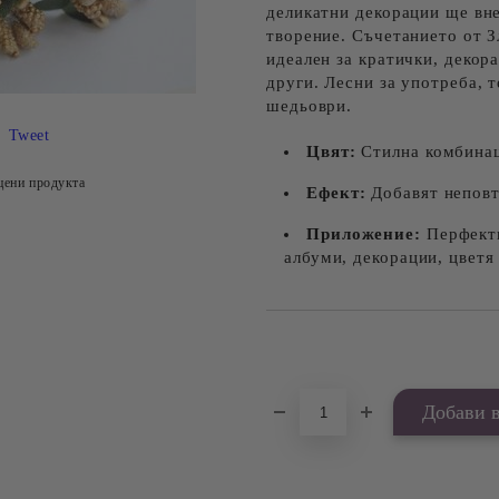
деликатни декорации ще вне
творение. Съчетанието от З
идеален за кратички, декор
други. Лесни за употреба, 
шедьоври.
Tweet
Цвят:
Стилна комбинац
цени продукта
Ефект:
Добавят неповт
Приложение:
Перфектн
албуми, декорации, цветя
Добави в желани