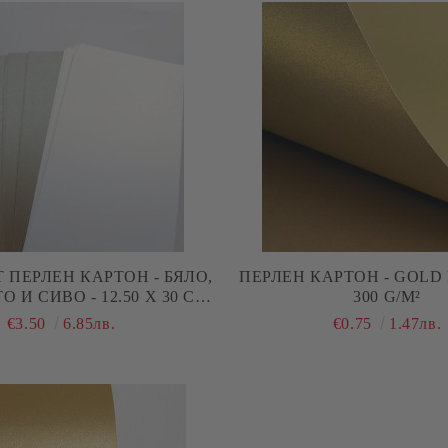
 ПЕРЛЕН КАРТОН - БЯЛО,
ПЕРЛЕН КАРТОН - GOLD L
 И СИВО - 12.50 Х 30 СМ -
300 G/M²
30 БР.
€3.50
6.85лв.
€0.75
1.47лв.