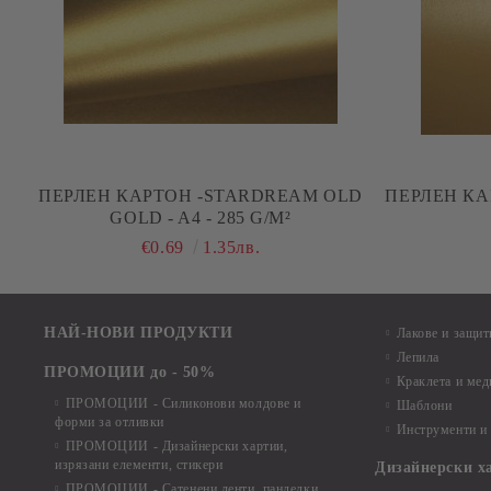
ПЕРЛЕН КАРТОН -STARDREAM OLD
ПЕРЛЕН КАР
GOLD - A4 - 285 G/M²
€0.69
1.35лв.
НАЙ-НОВИ ПРОДУКТИ
Лакове и защит
Лепила
ПРОМОЦИИ до - 50%
Краклета и ме
ПРОМОЦИИ - Силиконови молдове и
Шаблони
форми за отливки
Инструменти и
ПРОМОЦИИ - Дизайнерски хартии,
изрязани елементи, стикери
Дизайнерски х
ПРОМОЦИИ - Сатенени ленти, панделки,