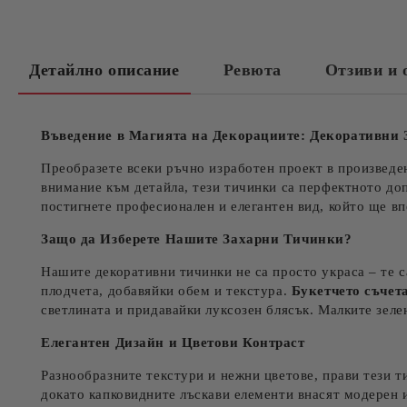
Детайлно описание
Ревюта
Отзиви и 
Въведение в Магията на Декорациите: Декоративни
Преобразете всеки ръчно изработен проект в произведе
внимание към детайла, тези тичинки са перфектното до
постигнете професионален и елегантен вид, който ще вп
Защо да Изберете Нашите Захарни Тичинки?
Нашите декоративни тичинки не са просто украса – те с
плодчета, добавяйки обем и текстура.
Букетчето съчет
светлината и придавайки луксозен блясък. Малките зеле
Елегантен Дизайн и Цветови Контраст
Разнообразните текстури и нежни цветове, прави тези т
докато капковидните лъскави елементи внасят модерен и