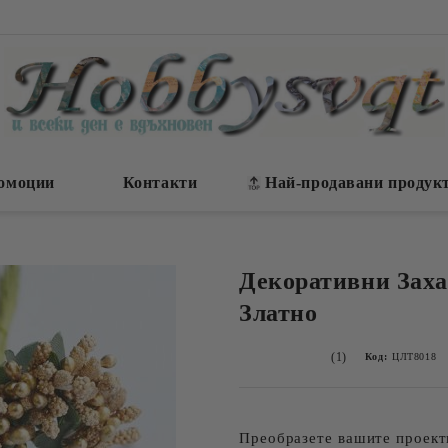
омоции
Контакти
Най-продавани продук
Декоративни Зах
Златно
(1)
Код:
ЦЛТ8018
Преобразете вашите проек