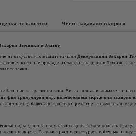
оценка от клиенти
Често задавани въпроси
 Захарни
Тичинки
в Златно
ние на изкуството с нашите изящни
Декоративни Захарни Ти
пълнение, което ще придаде изтънчен завършек и блестящ акц
ечатли всеки.
а обещание за красота и стил. Всяко снопче е внимателно изр
ава фин гранулиран вид, наподобяващ скреж или захарни 
ни листчета добавят допълнителен реализъм и свежест, превръ
ичинки подходящи за широк спектър от теми и поводи. Гранули
 шикозен акцент. Този контраст в текстурите и блясъка осигу