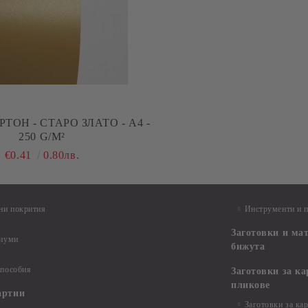
ТОН - СТАРО ЗЛАТО - А4 -
250 G/M²
€0.41
0.80лв.
ни покрития
Инструменти и 
Заготовки и ма
диуми
бижута
 пособия
Заготовки за к
пликове
артии
Заготовки за ка