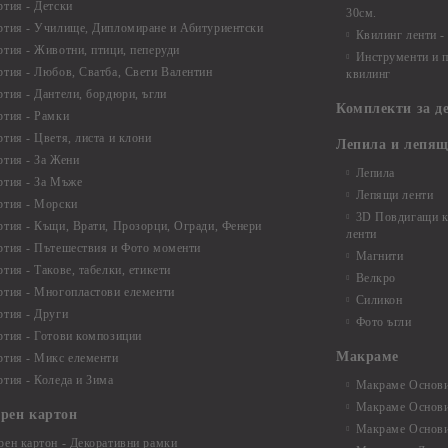
ртия - Детски
30см.
ртия - Училище, Дипломиране и Абитуриентски
Квилинг ленти -
ртия - Животни, птици, пеперуди
Инструменти и п
ртия - Любов, Сватба, Свети Валентин
квилинг
ртия - Дантели, бордюри, ъгли
Комплекти за д
ртия - Рамки
ртия - Цветя, листа и клони
Лепила и лепящ
ртия - За Жени
Лепила
ртия - За Мъже
Лепящи ленти
ртия - Морски
3D Повдигащи к
ртия - Къщи, Врати, Прозорци, Огради, Фенери
ленти
ртия - Пътешествия и Фото моменти
Магнити
тия - Такове, табелки, етикети
Велкро
ртия - Многопластови елементи
Силикон
ртия - Други
Фото ъгли
ртия - Готови композиции
Макраме
ртия - Микс елементи
ртия - Коледа и Зима
Макраме Основи 
Макраме Основи 
ирен картон
Макраме Основи 
рен картон - Декоративни рамки