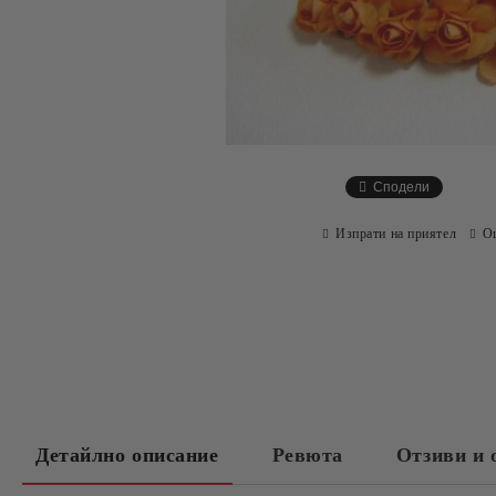
Сподели
Изпрати на приятел
О
Детайлно описание
Ревюта
Отзиви и 