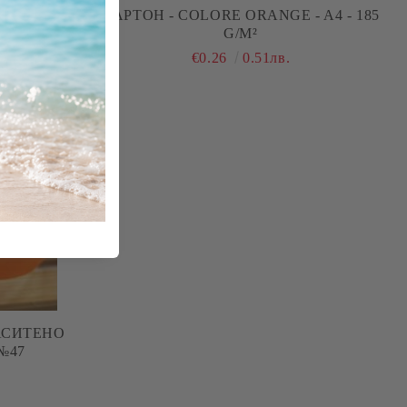
 ОРАНЖЕВО-
КАРТОН - COLORE ORANGE - A4 - 185
50 БР.
G/M²
€0.26
0.51лв.
-20%
АСИТЕНО
№47