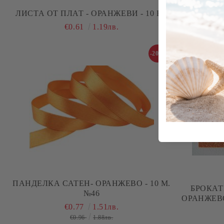
ЛИСТА ОТ ПЛАТ - ОРАНЖЕВИ - 10 БР.
ЛИ
€0.61
1.19лв.
-20%
ПАНДЕЛКА САТЕН- ОРАНЖЕВО - 10 М.
БРОКАТ
№46
ОРАНЖЕВО 
€0.77
1.51лв.
€0.96
1.88лв.