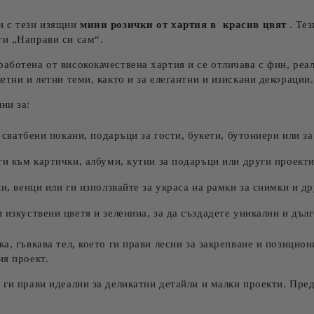
и с тези изящни
мини розички от хартия в красив цвят
. Те
ти „Направи си сам“.
работена от висококачествена хартия и се отличава с фин, ре
етни и летни теми, както и за елегантни и изискани декорации.
ни за:
 сватбени покани, подаръци за гости, букети, бутониери или з
и към картички, албуми, кутии за подаръци или други проекти,
, венци или ги използвайте за украса на рамки за снимки и др
 изкуствени цветя и зеленина, за да създадете уникални и дъл
ка, гъвкава тел, което ги прави лесни за закрепване и позицио
ия проект.
 ги прави идеални за деликатни детайли и малки проекти. Предл