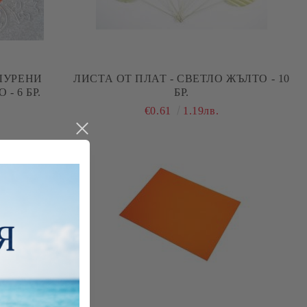
ЛИСТА ОТ ПЛАТ - СВЕТЛО ЖЪЛТО - 10
- 6 БР.
БР.
€0.61
1.19лв.