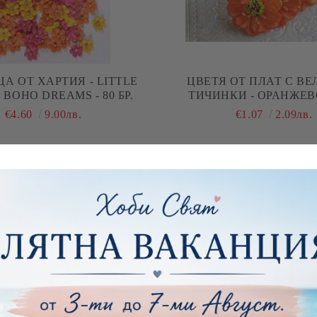
А ОТ ХАРТИЯ - LITTLE
ЦВЕТЯ ОТ ПЛАТ С ВЕЛУРЕНИ
- BOHO DREAMS - 80 БР.
ТИЧИНКИ - ОРАНЖЕВО 
€4.60
9.00лв.
€1.07
2.09лв.