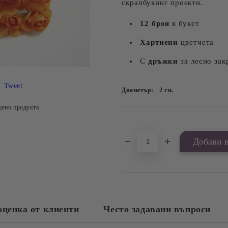
скрапбукинг проекти.
12 броя
в букет
Хартиени
цветчета
С
дръжки
за лесно зак
Tweet
Диаметър:
2
см.
цени продукта
Добави в желани
оценка от клиенти
Често задавани въпроси