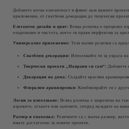
Добавете нотка елегантност и финес към вашите проект
приложения, от сватбени декорации до творчески проек
Елегантен дизайн и цвят:
Всяка розичка е прецизно из
очарование и чистота, което ги прави перфектни за прол
Универсално приложение:
Тези малки розички са идеал
Сватбени декорации:
Използвайте ги за украса на
Творчески проекти „Направи си сам“:
Добавете г
Декорация на дома:
Създайте красиви аранжировки
Флорални аранжировки:
Комбинирайте ги с други
Лесни за използване:
Всяка розичка е закрепена на тън
изрежете, огънете или залепите, според нуждите на ваш
Размер и опаковка:
Розичките са с малък размер, което
имате достатъчно за повече проекти.