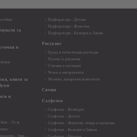
пособия
Перфоратори - Детски
Перфоратори - Животни
териали за
Перфоратори - Коледни и Зимни
Рисуване
артички и
Грунд и почистващи разтвори
Платна за рисуване
ртички
Стативи и поставки
Четки и инструменти
пки, книги за
Моливи, акварелни комплекти
буми
Свещи
нти и
Салфетки
Салфетки - Великден
Салфетки - Детски
 3мм - 35см.
Салфетки - Животни, птици и насекоми
 микс
Салфетки - Коледни и Зимни
 перлени - 3мм -
Салфетки - Морски