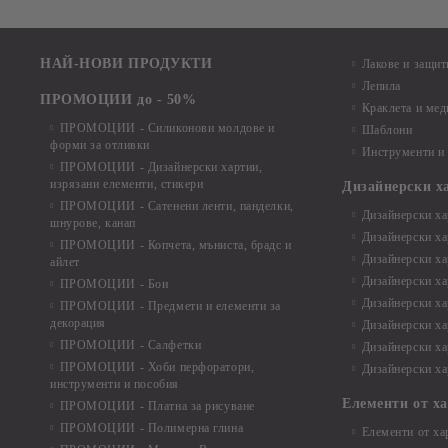
НАЙ-НОВИ ПРОДУКТИ
Лакове и защит
Лепила
ПРОМОЦИИ до - 50%
Краклета и ме
ПРОМОЦИИ - Силиконови молдове и
Шаблони
форми за отливки
Инструменти и
ПРОМОЦИИ - Дизайнерски хартии,
изрязани елементи, стикери
Дизайнерски х
ПРОМОЦИИ - Сатенени ленти, панделки,
Дизайнерски хар
шнурове, канап
Дизайнерски хар
ПРОМОЦИИ - Копчета, мъниста, брадс и
Дизайнерски хар
айлет
Дизайнерски ха
ПРОМОЦИИ - Бои
Дизайнерски хар
ПРОМОЦИИ - Предмети и елементи за
декорация
Дизайнерски ха
ПРОМОЦИИ - Салфетки
Дизайнерски ха
ПРОМОЦИИ - Хоби перфоратори,
Дизайнерски ха
инструменти и пособия
Елементи от х
ПРОМОЦИИ - Платна за рисуване
ПРОМОЦИИ - Полимерна глина
Елементи от ха