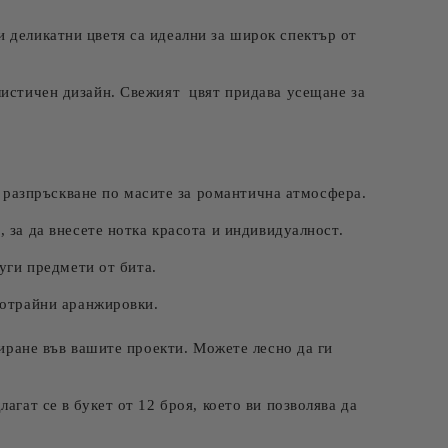
зи деликатни цветя са идеални за широк спектър от
алистичен дизайн. Свежият цвят придава усещане за
а разпръскване по масите за романтична атмосфера.
 за да внесете нотка красота и индивидуалност.
уги предмети от бита.
готрайни аранжировки.
ниране във вашите проекти. Можете лесно да ги
агат се в букет от 12 броя, което ви позволява да