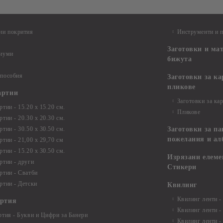
ни покрития
Инструменти и 
Заготовки и ма
диуми
бижута
 пособия
Заготовки за к
пликове
артии
Заготовки за ка
тии - 15.20 х 15.20 см.
Пликове
тии - 20.30 х 20.30 см.
тии - 30.50 х 30.50 см.
Заготовки за па
пожелания и ал
ртии - 21,00 х 29,70 см
тии - 15.20 x 30.50 см.
Изрязани елеме
ртии - други
Стикери
ртии - Сватби
ртии - Детски
Квилинг
Квилинг ленти -
артия
Квилинг ленти -
ртия - Букви и Цифри за Банери
Квилинг ленти -