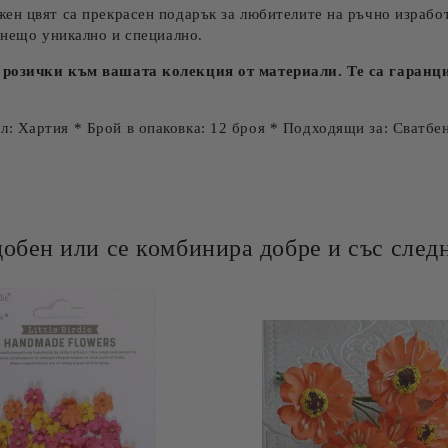
жен цвят са прекрасен подарък за любителите на ръчно изработ
 нещо уникално и специално.
 розички към вашата колекция от материали. Те са гаранц
: Хартия * Брой в опаковка: 12 броя * Подходящи за: Сватбен
добен или се комбинира добре и със следн