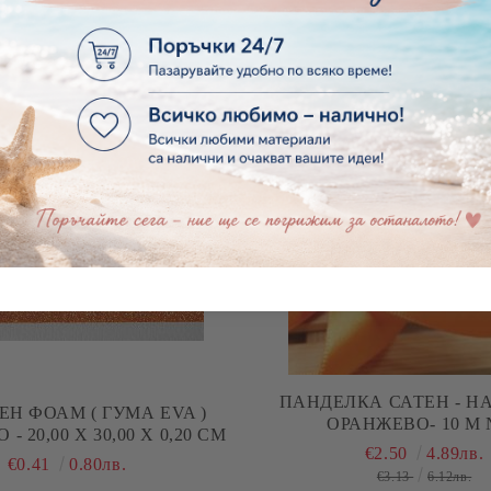
ДЕКОРАТИВНИ КЛОНКИ С
СТА ОТ ПЛАТ - ЗЕЛЕНО - 15 БР.
ЧЕРВЕНИ ПЛОДЧЕТА - 
€1.28
2.50лв.
€1.79
3.50лв.
ПАНДЕЛКА САТЕН - Н
ЕН ФОАМ ( ГУМА EVA )
ОРАНЖЕВО- 10 М 
- 20,00 Х 30,00 Х 0,20 СМ
€2.50
4.89лв.
€0.41
0.80лв.
€3.13
6.12лв.