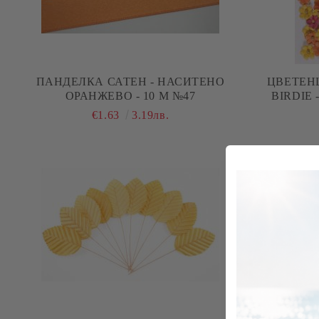
ПАНДЕЛКА САТЕН - НАСИТЕНО
ЦВЕТЕНЦ
ОРАНЖЕВО - 10 М №47
BIRDIE 
€1.63
3.19лв.