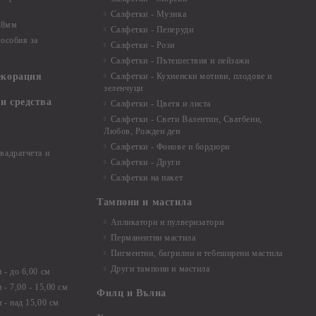
Салфетки - Музика
 8мм
Салфетки - Пеперуди
особия за
Салфетки - Рози
Салфетки - Пътешествия и пейзажи
екорация
Салфетки - Кухненски мотиви, плодове и
зеленчуци
и средства
Салфетки - Цветя и листа
Салфетки - Свети Валентин, Сватбени,
Любов, Рожден ден
Салфетки - Фонове и бордюри
вадратчета и
Салфетки - Други
Салфетки на пакет
Тампони и мастила
Апликатори и пулверизатори
Перманентни мастила
Пигментни, багрилни и тебеширени мастила
Други тампони и мастила
- до 6,00 см
- 7,00 - 15,00 см
Филц и Вълна
- над 15,00 см