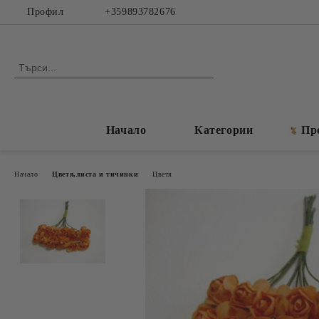
Профил
+359893782676
Начало
Категории
Пр
Начало
Цветя,листа и тичинки
Цветя