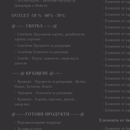
ПРОМОЦИИ - Метални Висулки за
Елементи от ха
Декорация и Бижута
Елементи от ха
Елементи от ха
OUTLET -50 % -60% -70%
Елементи от ха
@-->-- СВАТБА --<--@
Елементи от ха
Елементи от ха
Сватбени Декупажни хартии, дизайнерски
хартии, картони
Елементи от ха
Сватбени Предмети за декорация
Елементи от ха
Сватбени Елементи за декораци
Елементи от ха
Сватба - Перли, камъчета, панделки и
Елементи от ха
дантели
Елементи от ха
Елементи от ха
--<--@ КРЪЩЕНЕ @-->--
Елементи то хар
Кръщене - Предмети за декорация - Кутии,
Елементи от ха
Папки, Бутилки, Книги
Елементи от ха
Кръщене - Елементи за декорация
Елементи от ха
Кръщене - Хартии, картони, данели ,
Елементи от ха
панделки
Елементи от ха
@--:---ГОТОВИ ПРОДУКТИ ---:--@
Елементи от б
Персанализирани подаръци
Елементи от би
За дома и уюта