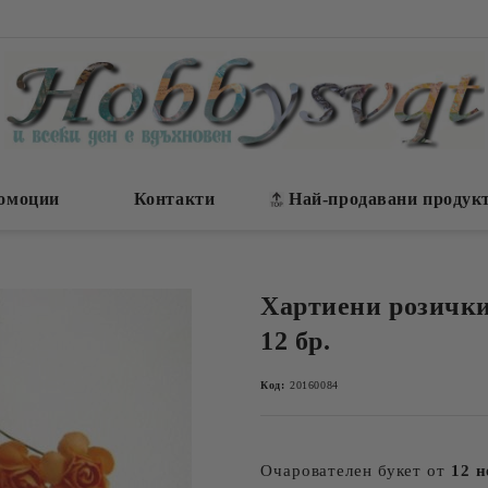
омоции
Контакти
Най-продавани продук
Хартиени розички
12 бр.
Код:
20160084
Очарователен букет от
12 