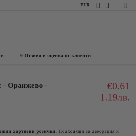
EUR
ти
Отзиви и оценка от клиенти
€0.61
 - Оранжево -
1.19лв.
нежни хартиeни розички
. Подходящи за декорация и