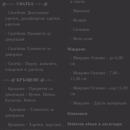
и ленти
@-->-- СВАТБА --<--@
Магнити
Сватбени Декупажни
хартии, дизайнерски хартии,
Велкро
картони
Силикон
Сватбени Предмети за
Фото ъгли
декорация
Сватбени Елементи за
Макраме
декораци
Макраме Основи - до 6,00
Сватба - Перли, камъчета,
см
панделки и дантели
Макраме Основи - 7,00 -
15,00 см
--<--@ КРЪЩЕНЕ @-->--
Макраме Основи - над 15,00
Кръщене - Предмети за
см
декорация - Кутии, Папки,
Бутилки, Книги
Макраме - Други материали
Кръщене - Елементи за
Опаковки
декорация
Мебелен обков и аксесоари
Кръщене - Хартии, картони,