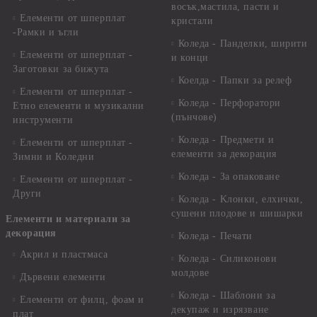
восък,мастила, пасти и
Елементи от шперплат
кристали
-Рамки и ъгли
Коледа - Панделки, ширити
Елементи от шперплат -
и конци
Заготовки за бижута
Коелда - Папки за релеф
Елементи от шперплат -
Коледа - Перфоратори
Етно елементи и музикални
(пънчове)
инструменти
Коледа - Предмети и
Елементи от шперплат -
елементи за декорация
Зимни и Коледни
Коледа - За опаковане
Елементи от шперплат -
Други
Коледа - Kлонки, елхички,
сушени плодове и шишарки
Елементи и материали за
декорация
Коледа - Печати
Акрил и пластмаса
Коледа - Силиконови
молдове
Дървени елементи
Коледа - Шаблони за
Елементи от филц, фоам и
декупаж и изрязване
плат