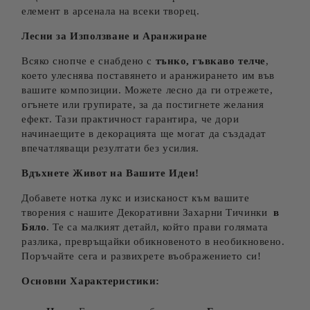
елемент в арсенала на всеки творец.
Лесни за Използване и Аранжиране
Всяко снопче е снабдено с
тънко, гъвкаво телче
,
което улеснява поставянето и аранжирането им във
вашите композиции. Можете лесно да ги отрежете,
огънете или групирате, за да постигнете желания
ефект. Тази практичност гарантира, че дори
начинаещите в декорацията ще могат да създадат
впечатляващи резултати без усилия.
Вдъхнете Живот на Вашите Идеи!
Добавете нотка лукс и изисканост към вашите
творения с нашите Декоративни Захарни Тичинки
в
Бяло
. Те са малкият детайл, който прави голямата
разлика, превръщайки обикновеното в необикновено.
Поръчайте сега и развихрете въображението си!
Основни Характеристики: