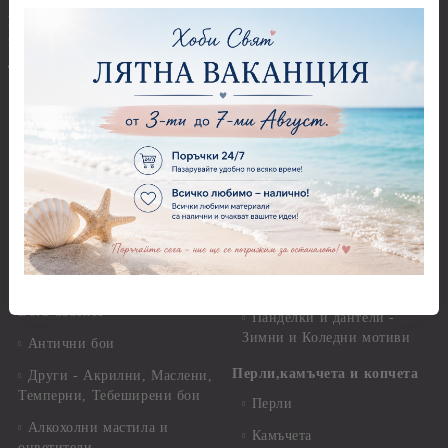
Панделки 1,00 см
Бои - акрилни, гланц, мат,
перла, металик, текстилни и
Панделки 2,00 см
други
Панделки 3,00 см
Акрилни бои - Stamperia
Панделки 4,00 см
Акрилни бои - Pentart
Панделки - други
Акрилни бои металик -
Панделки - с надпис
Pentart
Дантели
Акрилни бои - Artiste
Конци, ширити и други
Акрилна боя металик -
Artiste
Панделки и дантели -
Детски мотиви
Акрилни бои металик -
Dora Cadence
Панделки и дантели -
Зимни и Коледни мотиви
Антични бои
Перли,камъчета и копчета
Други - Акрилни, Маслени,
Темперни, Тебеширени бои
Перли
Алкохолни мастила и
Камъчета
оцветители