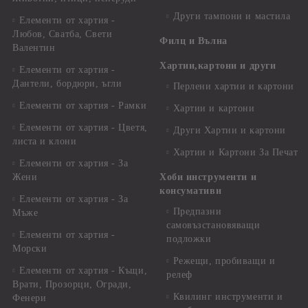
Други тампони и мастила
Елементи от хартия -
Любов, Сватба, Свети
Филц и Вълна
Валентин
Хартии,картони и други
Елементи от хартия -
Дантели, бордюри, ъгли
Перлени хартии и картони
Елементи от хартия - Рамки
Хартии и картони
Елементи от хартия - Цветя,
Други Хартии и картони
листа и клони
Хартии и Картони За Печат
Елементи от хартия - За
Жени
Хоби инструменти и
консумативи
Елементи от хартия - За
Предпазни
Мъже
самовъзстановяващи
Елементи от хартия -
подложки
Морски
Режещи, пробиващи и
Елементи от хартия - Къщи,
релеф
Врати, Прозорци, Огради,
Квилинг инструменти и
Фенери