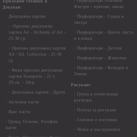
Перфоратори Основни
Приложни техники и
Фигури - кръгове, овали
Декупаж
Декупажна хартия
Перфоратори - Сърца и
звезди
Оризова декупажна
хартия А4 - Alchemy of Art -
Перфоратори - Цветя, листа
25-30 гр.
и клонки
Оризова декупажна хартия
Перфоратори - Детски
А4 - Itd. Collection - 25-30
Перфоратори - Животни
гр.
Перфоратори - Коледни и
Фина оризова декупажна
Зимни
хартия Stamperia - 21 х
29.см. - 28гр.
Рисуване
Декупажна хартия - Други
Грунд и почистващи
разтвори
Антични пасти
Платна за рисуване
Вакс пасти
Стативи и поставки
Грунд, Основи, Релефни
пасти
Четки и инструменти