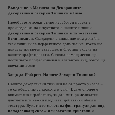
Въведение в Магията на Декорациите:
Декоративни Захарни
Тичинки
в Бяло
Преобразете всеки ръчно изработен проект в
произведение на изкуството с нашите изящни
Декоративни Захарни Тичинки в тържествени
Бели
нюанси
. Създадени с внимание към детайла,
тези тичинки са перфектното допълнение, което ще
придаде изтънчен завършек и блестящ акцент на
вашите крафт проекти. С тяхна помощ лесно ще
постигнете професионален и елегантен вид, който ще
впечатли всеки.
Защо да Изберете Нашите Захарни Тичинки?
Нашите декоративни тичинки не са просто украса –
те са обещание за красота и стил. Всяко снопче е
внимателно изработено, за да имитира деликатни
цветчета или нежни плодчета, добавяйки обем и
текстура.
Букетчето съчетава фин гранулиран вид,
наподобяващ скреж или захарни кристали
и