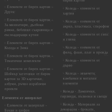
бирен картон
Елементи от бирен картон -
Коледа - елементи от
Други
хартия
Елементи от бирен картон -
Коледа - елементи от
За миниатюри, дълбоки
акрил, пластмаса, стирофом
рамки, бебешки съкровища и
Коледа - елементи от гипс
екслоадиращи кутии
и глина
Елементи от бирен картон -
Коледа - елементи от
Коледа и Зима
филц, фоам, плат и прежда
Елементи от бирен картон -
Коледа - елементи от
Тематични комплекти
дърво
Елементи от бирен картон -
Коледа - звънчета,
Шейкър заготовки от бирен
камбанки и метални
картон за 3D картички,
елементи
албуми, ръчно израбоени
проекти
Коледа - Лампички,
гирлянди, пълнежи и свещи
Елементи от шперплат
Коледа - Материали за
Елементи от шперплат -
декорация - брокати,
Букви и цифри