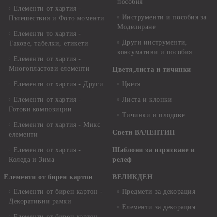
пособия
Елементи от хартия -
Инструменти и пособия за
Пътешествия и Фото моменти
Моделиране
Елементи то хартия -
Други инструменти,
Такове, табелки, етикети
консумативи и пособия
Елементи от хартия -
Многопластови елементи
Цветя,листа и тичинки
Елементи от хартия - Други
Цветя
Елементи от хартия -
Листа и клонки
Готови композиции
Тичинки и плодове
Елементи от хартия - Микс
Свети ВАЛЕНТИН
елементи
Елементи от хартия -
Шаблони за изрязване и
Коледа и Зима
релеф
Елементи от бирен картон
ВЕЛИКДЕН
Елементи от бирен картон -
Предмети за декорация
Декоративни рамки
Елементи за декорация
Елементи от бирен картон -