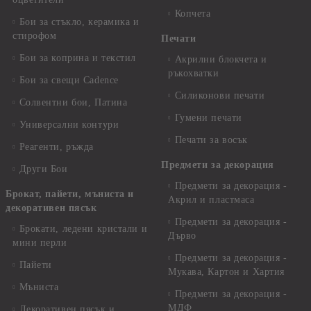
Копчета
Бои за стъкло, керамика и
стирофом
Печати
Бои за коприна и текстил
Акрилни блокчета и
ръкохватки
Бои за свещи Cadence
Силиконови печати
Солвентни бои, Патина
Гумени печати
Универсални контури
Печати за восък
Реагенти, ръжда
Предмети за декорация
Други Бои
Предмети за декорация -
Брокат, пайети, мъниста и
Акрил и пластмаса
декоративен пясък
Предмети за декорация -
Брокати, ледени кристали и
Дърво
мини перли
Предмети за декорация -
Пайети
Мукава, Картон и Хартия
Мъниста
Предмети за декорация -
МДФ
Декоративен пясък и