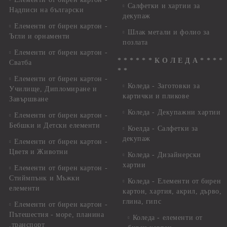
Салфетки и хартии за
Надписи на български
декупаж
Елементи от бирен картон -
Шлак метали и фолио за
Ъгли и орнаменти
позлата
Елементи от бирен картон -
* * * * * * К О Л Е Д А * * * *
Сватба
* *
Елементи от бирен картон -
Коледа - Заготовки за
Училище, Дипломиране и
картички и пликове
Завършване
Коледа - Декупажни хартии
Елементи от бирен картон -
Бебшки и Детски елементи
Коелда - Салфетки за
декупаж
Елементи от бирен картон -
Цветя и Животни
Коледа - Дизайнерски
хартии
Елементи от бирен картон -
Стиймпънк и Мъжки
Коледа - Eлементи от бирен
елементи
картон, хартия, акрил, дърво,
глина, гипс
Елементи от бирен картон -
Пътешестия - море, планина
Коледа - елементи от
,транспорт