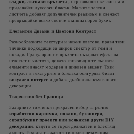
гладки, лъскави връхчета
, отразяващи светлината и
придавайки луксозен блясък. Малките зелени
листчета добавят допълнителен реализъм и свежест,
превръщайки всяко снопче в миниатюрен букет.
Елегантен Дизайн и Цветови Контраст
Разнообразните текстури и нежни цветове, прави тези
тичинки подходящи за широк спектър от теми и
поводи. Гранулираните връхчета създават ефект на
нежност и чистота, докато капковидните лъскави
елементи внасят модерен и шикозен акцент. Този
контраст в текстурите и блясъка осигурява
богат
визуален интерес
и добавя дълбочина към вашите
декорации.
Творчество без Граници
Захарните тикчинки прекрасен избор за
ръчно
изработени картички, покани, бутониери,
скрапбукинг проекти или всякакви други DIY
декорации
, където се търси деликатен и блестящ
акцент. Тяхната гъвкавост ги прави незаменим