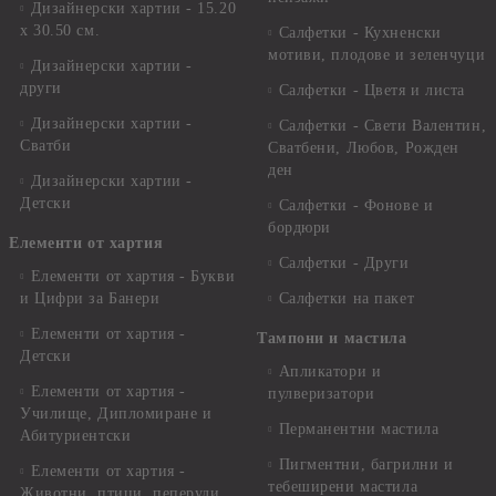
Дизайнерски хартии - 15.20
x 30.50 см.
Салфетки - Кухненски
мотиви, плодове и зеленчуци
Дизайнерски хартии -
други
Салфетки - Цветя и листа
Дизайнерски хартии -
Салфетки - Свети Валентин,
Сватби
Сватбени, Любов, Рожден
ден
Дизайнерски хартии -
Детски
Салфетки - Фонове и
бордюри
Елементи от хартия
Салфетки - Други
Елементи от хартия - Букви
и Цифри за Банери
Салфетки на пакет
Елементи от хартия -
Тампони и мастила
Детски
Апликатори и
Елементи от хартия -
пулверизатори
Училище, Дипломиране и
Перманентни мастила
Абитуриентски
Пигментни, багрилни и
Елементи от хартия -
тебеширени мастила
Животни, птици, пеперуди