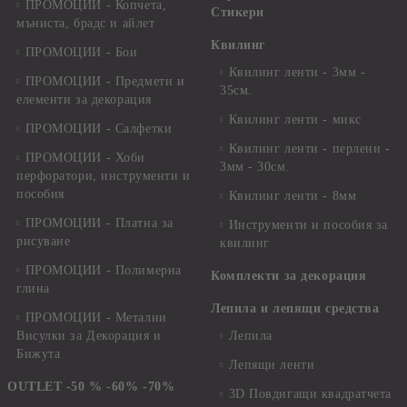
ПРОМОЦИИ - Копчета,
Стикери
мъниста, брадс и айлет
Квилинг
ПРОМОЦИИ - Бои
Квилинг ленти - 3мм -
ПРОМОЦИИ - Предмети и
35см.
елементи за декорация
Квилинг ленти - микс
ПРОМОЦИИ - Салфетки
Квилинг ленти - перлени -
ПРОМОЦИИ - Хоби
3мм - 30см.
перфоратори, инструменти и
пособия
Квилинг ленти - 8мм
ПРОМОЦИИ - Платна за
Инструменти и пособия за
рисуване
квилинг
ПРОМОЦИИ - Полимерна
Комплекти за декорация
глина
Лепила и лепящи средства
ПРОМОЦИИ - Метални
Висулки за Декорация и
Лепила
Бижута
Лепящи ленти
OUTLET -50 % -60% -70%
3D Повдигащи квадратчета