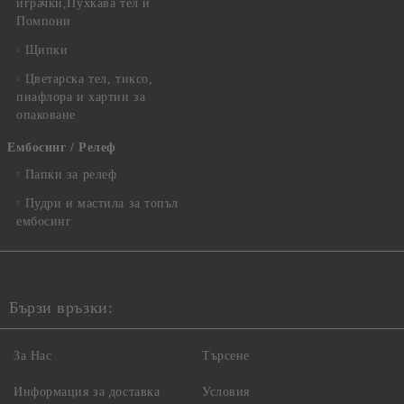
играчки,Пухкава тел и
Помпони
Щипки
Цветарска тел, тиксо,
пиафлора и хартии за
опаковане
Ембосинг / Релеф
Папки за релеф
Пудри и мастила за топъл
ембосинг
Бързи връзки:
За Нас
Търсене
Информация за доставка
Условия