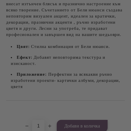
внесат изтънчен блясък и празнично настроение към
всяко творение. Съчетанието от Бели нюанси създава
неповторим визуален акцент, идеален за кратички,
декорации, празнични акценти , ръчно изработени
цветя и други. Лесни за употреба, те придават
професионален и завършен вид на вашите шедьоври.
Цвят:
Стилна комбинация от Бели нюанси.
Ефект:
Добавят неповторима текстура и
изисканост.
Приложение:
Перфектни за всякакви ръчно
изработени проекти- картички албуми, декорации,
цветя
Добави в желани