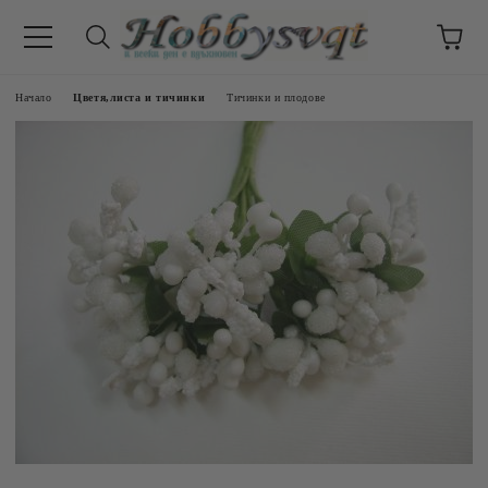
Начало
Цветя,листа и тичинки
Тичинки и плодове