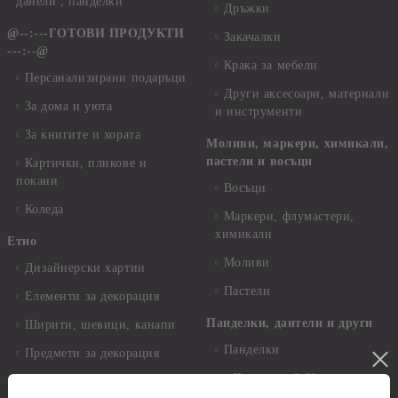
данели , панделки
Дръжки
@--:---ГОТОВИ ПРОДУКТИ
Закачалки
---:--@
Крака за мебели
Персанализирани подаръци
Други аксесоари, материали
За дома и уюта
и инструменти
За книгите и хората
Моливи, маркери, химикали,
пастели и восъци
Картички, пликове и
покани
Восъци
Коледа
Маркери, флумастери,
химикали
Етно
Моливи
Дизайнерски хартии
Пастели
Елементи за декорация
Панделки, дантели и други
Ширити, шевици, канапи
Панделки
Предмети за декорация
Панделки 0,60 см
Брадс, айлетс, холдери