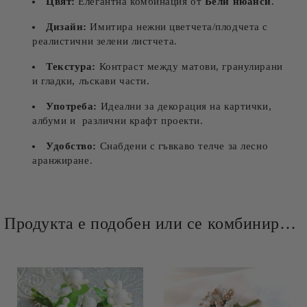
Цвят:
Елегантна комбинация от
Бели нюанси
.
Дизайн:
Имитира нежни цветчета/плодчета с
реалистични зелени листчета.
Текстура:
Контраст между матови, гранулирани
и гладки, лъскави части.
Употреба:
Идеални за декорация на картички,
албуми и различни крафт проекти.
Удобство:
Снабдени с гъвкаво телче за лесно
аранжиране.
Продукта е подобен или се комбинира добре и със следните продукти :