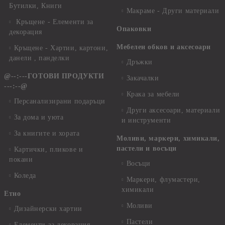
Бутилки, Книги
Макраме - Други материали
Кръщене - Елементи за
Опаковки
декорация
Мебелен обков и аксесоари
Кръщене - Хартии, картони,
данели , панделки
Дръжки
@--:---ГОТОВИ ПРОДУКТИ
Закачалки
---:--@
Крака за мебели
Персанализирани подаръци
Други аксесоари, материали
За дома и уюта
и инструменти
За книгите и хората
Моливи, маркери, химикали,
пастели и восъци
Картички, пликове и
покани
Восъци
Коледа
Маркери, флумастери,
химикали
Етно
Моливи
Дизайнерски хартии
Пастели
Елементи за декорация