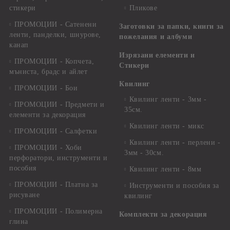
стикери
Пликове
ПРОМОЦИИ - Сатенени
Заготовки за папки, книги за
ленти, панделки, шнурове,
пожелания и албуми
канап
Изрязани елементи и
ПРОМОЦИИ - Копчета,
Стикери
мъниста, брадс и айлет
Квилинг
ПРОМОЦИИ - Бои
Квилинг ленти - 3мм -
ПРОМОЦИИ - Предмети и
35см.
елементи за декорация
Квилинг ленти - микс
ПРОМОЦИИ - Салфетки
Квилинг ленти - перлени -
ПРОМОЦИИ - Хоби
3мм - 30см.
перфоратори, инструменти и
пособия
Квилинг ленти - 8мм
ПРОМОЦИИ - Платна за
Инструменти и пособия за
рисуване
квилинг
ПРОМОЦИИ - Полимерна
Комплекти за декорация
глина