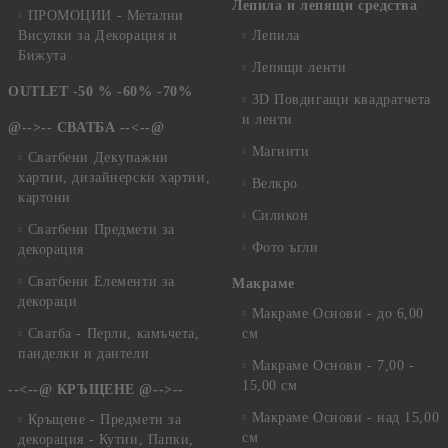
Лепила и лепящи средства
ПРОМОЦИИ - Метални
Висулки за Декорация и
Лепила
Бижута
Лепящи ленти
OUTLET -50 % -60% -70%
3D Повдигащи квадратчета
и ленти
@-->-- СВАТБА --<--@
Магнити
Сватбени Декупажни
хартии, дизайнерски хартии,
Велкро
картони
Силикон
Сватбени Предмети за
Фото ъгли
декорация
Сватбени Елементи за
Макраме
декораци
Макраме Основи - до 6,00
Сватба - Перли, камъчета,
см
панделки и дантели
Макраме Основи - 7,00 -
15,00 см
--<--@ КРЪЩЕНЕ @-->--
Макраме Основи - над 15,00
Кръщене - Предмети за
см
декорация - Кутии, Папки,