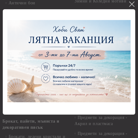
Зимни и Коледни мотиви
Антични бои
Перли,камъчета и копчета
Други - Акрилни, Маслени,
Темперни, Тебеширени бои
Перли
Алкохолни мастила и
Камъчета
оцветители
Копчета
Бои за стъкло, керамика и
стирофом
Печати
Бои за коприна и текстил
Акрилни блокчета и
ръкохватки
Бои за свещи Cadence
Силиконови печати
Солвентни бои, Патина
Гумени печати
Универсални контури
Печати за восък
Реагенти, ръжда
Предмети за декорация
Други Бои
Предмети за декорация -
Брокат, пайети, мъниста и
Акрил и пластмаса
декоративен пясък
Предмети за декорация -
Брокати, ледени кристали и