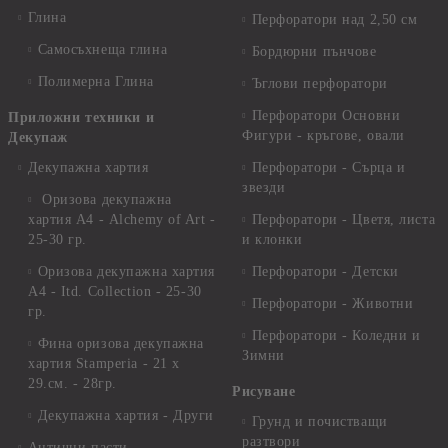
Глина
Перфоратори над 2,50 см
Самосъхнеща глина
Бордюрни пънчове
Полимерна Глина
Ъглови перфоратори
Перфоратори Основни
Приложни техники и
Фигури - кръгове, овали
Декупаж
Декупажна хартия
Перфоратори - Сърца и
звезди
Оризова декупажна
хартия А4 - Alchemy of Art -
Перфоратори - Цветя, листа
25-30 гр.
и клонки
Оризова декупажна хартия
Перфоратори - Детски
А4 - Itd. Collection - 25-30
Перфоратори - Животни
гр.
Перфоратори - Коледни и
Фина оризова декупажна
Зимни
хартия Stamperia - 21 х
29.см. - 28гр.
Рисуване
Декупажна хартия - Други
Грунд и почистващи
разтвори
Антични пасти