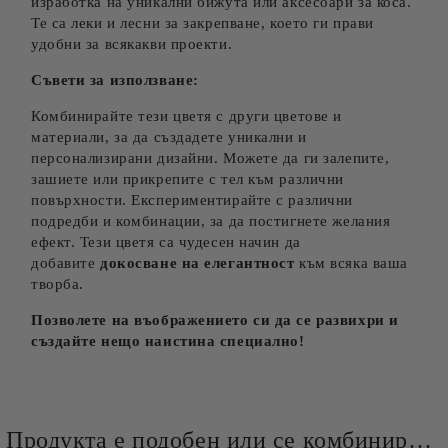
изработка на уникални бижута или аксесоари за коса.
Те са леки и лесни за закрепване, което ги прави
удобни за всякакви проекти.
Съвети за използване:
Комбинирайте тези цветя с други цветове и
материали, за да създадете уникални и
персонализирани дизайни. Можете да ги залепите,
зашиете или прикрепите с тел към различни
повърхности. Експериментирайте с различни
подредби и комбинации, за да постигнете желания
ефект. Тези цветя са чудесен начин да
добавите
докосване на елегантност
към всяка ваша
творба.
Позволете на въображението си да се развихри и
създайте нещо наистина специално!
Продукта е подобен или се комбинира добре и със следните продукти :