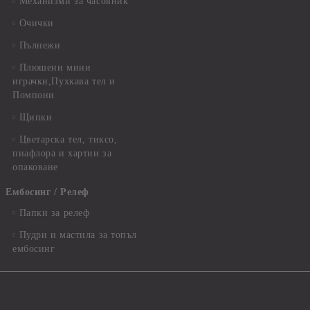
Механизми за часовник
Очички
Пълнежи
Плюшени мини
играчки,Пухкава тел и
Помпони
Щипки
Цветарска тел, тиксо,
пиафлора и хартии за
опаковане
Ембосинг / Релеф
Папки за релеф
Пудри и мастила за топъл
ембосинг