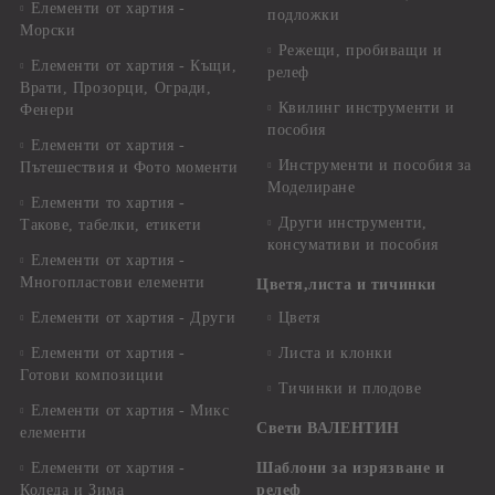
Елементи от хартия -
подложки
Морски
Режещи, пробиващи и
Елементи от хартия - Къщи,
релеф
Врати, Прозорци, Огради,
Квилинг инструменти и
Фенери
пособия
Елементи от хартия -
Инструменти и пособия за
Пътешествия и Фото моменти
Моделиране
Елементи то хартия -
Други инструменти,
Такове, табелки, етикети
консумативи и пособия
Елементи от хартия -
Многопластови елементи
Цветя,листа и тичинки
Елементи от хартия - Други
Цветя
Елементи от хартия -
Листа и клонки
Готови композиции
Тичинки и плодове
Елементи от хартия - Микс
Свети ВАЛЕНТИН
елементи
Елементи от хартия -
Шаблони за изрязване и
Коледа и Зима
релеф