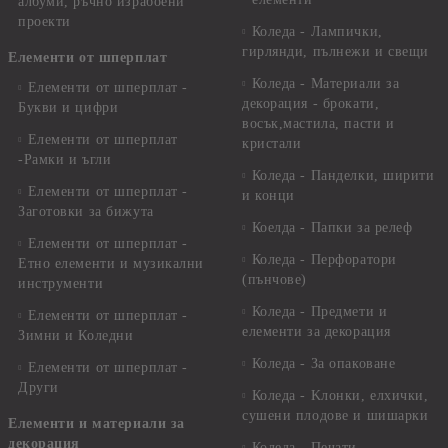
албуми, ръчно израбоени
проекти
Коледа - Лампички,
гирлянди, пълнежи и свещи
Елементи от шперплат
Коледа - Материали за
Елементи от шперплат -
декорация - брокати,
Букви и цифри
восък,мастила, пасти и
Елементи от шперплат
кристали
-Рамки и ъгли
Коледа - Панделки, ширити
Елементи от шперплат -
и конци
Заготовки за бижута
Коелда - Папки за релеф
Елементи от шперплат -
Коледа - Перфоратори
Етно елементи и музикални
(пънчове)
инструменти
Коледа - Предмети и
Елементи от шперплат -
елементи за декорация
Зимни и Коледни
Коледа - За опаковане
Елементи от шперплат -
Други
Коледа - Kлонки, елхички,
сушени плодове и шишарки
Елементи и материали за
декорация
Коледа - Печати