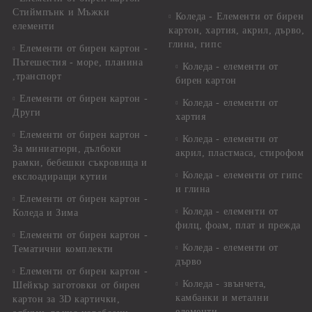
Стиймпънк и Мъжки
Коледа - Eлементи от бирен
елементи
картон, хартия, акрил, дърво,
глина, гипс
Елементи от бирен картон -
Пътешестия - море, планина
Коледа - елементи от
,транспорт
бирен картон
Елементи от бирен картон -
Коледа - елементи от
Други
хартия
Елементи от бирен картон -
Коледа - елементи от
За миниатюри, дълбоки
акрил, пластмаса, стирофом
рамки, бебешки съкровища и
Коледа - елементи от гипс
екслоадиращи кутии
и глина
Елементи от бирен картон -
Коледа - елементи от
Коледа и Зима
филц, фоам, плат и прежда
Елементи от бирен картон -
Коледа - елементи от
Тематични комплекти
дърво
Елементи от бирен картон -
Коледа - звънчета,
Шейкър заготовки от бирен
камбанки и метални
картон за 3D картички,
елементи