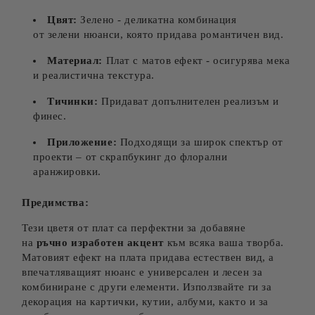
Цвят:
Зелено - деликатна комбинация
от зелени нюанси, която придава романтичен вид.
Материал:
Плат с матов ефект - осигурява мека
и реалистична текстура.
Тичинки:
Придават допълнителен реализъм и
финес.
Приложение:
Подходящи за широк спектър от
проекти – от скрапбукинг до флорални
аранжировки.
Предимства:
Тези цветя от плат са перфектни за добавяне
на
ръчно изработен акцент
към всяка ваша творба.
Матовият ефект на плата придава естествен вид, а
впечатляващият нюанс е универсален и лесен за
комбиниране с други елементи. Използвайте ги за
декорация на картички, кутии, албуми, както и за