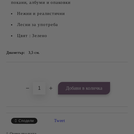
покани, албуми и опаковки
Нежни и реалистични
Лесни за употреба
Цвят : Зелено
Диаметър:
3,5
см.
Добави в желани
Tweet
Сподели
Оцени продукта