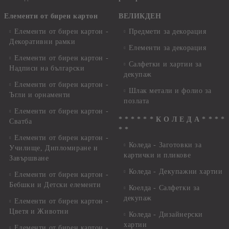
Елементи от бирен картон
ВЕЛИКДЕН
Елементи от бирен картон -
Предмети за декорация
Декоративни рамки
Елементи за декорация
Елементи от бирен картон -
Салфетки и хартии за
Надписи на български
декупаж
Елементи от бирен картон -
Шлак метали и фолио за
Ъгли и орнаменти
позлата
Елементи от бирен картон -
* * * * * * К О Л Е Д А * * * *
Сватба
* *
Елементи от бирен картон -
Коледа - Заготовки за
Училище, Дипломиране и
картички и пликове
Завършване
Коледа - Декупажни хартии
Елементи от бирен картон -
Бебшки и Детски елементи
Коелда - Салфетки за
декупаж
Елементи от бирен картон -
Цветя и Животни
Коледа - Дизайнерски
хартии
Елементи от бирен картон -