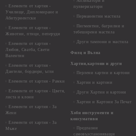
Апликатори и
Елементи от хартия -
пулверизатори
Училище, Дипломиране и
Перманентни мастила
Абитуриентски
Пигментни, багрилни и
Елементи от хартия -
тебеширени мастила
Животни, птици, пеперуди
Други тампони и мастила
Елементи от хартия -
Любов, Сватба, Свети
Филц и Вълна
Валентин
Хартии,картони и други
Елементи от хартия -
Дантели, бордюри, ъгли
Перлени хартии и картони
Елементи от хартия - Рамки
Хартии и картони
Елементи от хартия - Цветя,
Други Хартии и картони
листа и клони
Хартии и Картони За Печат
Елементи от хартия - За
Жени
Хоби инструменти и
консумативи
Елементи от хартия - За
Предпазни
Мъже
самовъзстановяващи