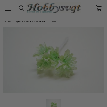
Начало
Цветя,листа и тичинки
Цветя