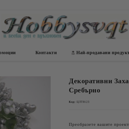
омоции
Контакти
Най-продавани продук
Декоративни Зах
Сребърно
Код:
ЦЛТ8123
Преобразете вашите проек