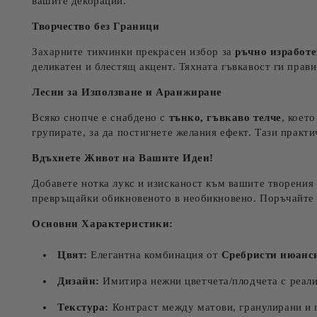
вашите декорации.
Творчество без Граници
Захарните тикчинки прекрасен избор за
ръчно изработе
деликатен и блестящ акцент. Тяхната гъвкавост ги прави
Лесни за Използване и Аранжиране
Всяко снопче е снабдено с
тънко, гъвкаво телче
, коет
групирате, за да постигнете желания ефект. Тази практ
Вдъхнете Живот на Вашите Идеи!
Добавете нотка лукс и изисканост към вашите творени
превръщайки обикновеното в необикновено. Поръчайте 
Основни Характеристики:
Цвят:
Елегантна комбинация от
Сребристи нюанс
Дизайн:
Имитира нежни цветчета/плодчета с реали
Текстура:
Контраст между матови, гранулирани и г