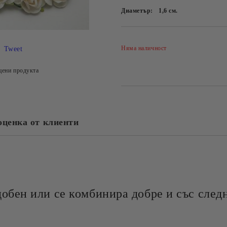
Диаметър:
1,6
см.
Няма наличност
Tweet
цени продукта
оценка от клиенти
добен или се комбинира добре и със следн