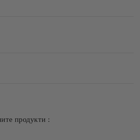
Добави в желани
ите продукти :