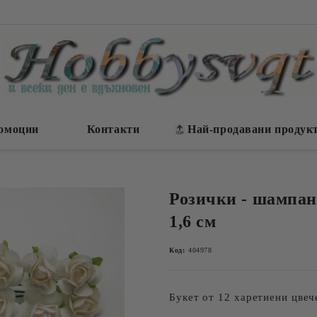
омоции
Контакти
Най-продавани продук
Розички - шампан
1,6 см
Код:
404978
Букет от 12 харетиени цвеч