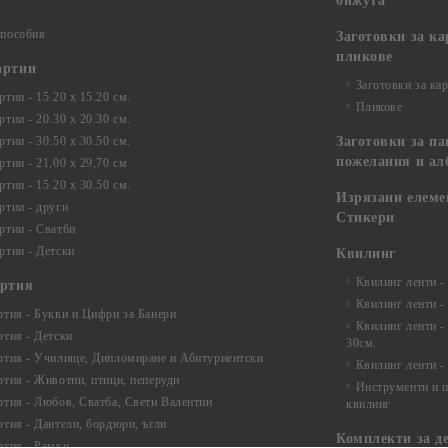
бижута
 пособия
Заготовки за к
пликове
артии
Заготовки за ка
тии - 15.20 х 15.20 см.
Пликове
тии - 20.30 х 20.30 см.
тии - 30.50 х 30.50 см.
Заготовки за па
пожелания и ал
ртии - 21,00 х 29,70 см
тии - 15.20 x 30.50 см.
Изрязани елеме
ртии - други
Стикери
ртии - Сватби
ртии - Детски
Квилинг
Квилинг ленти -
артия
Квилинг ленти -
ртия - Букви и Цифри за Банери
Квилинг ленти -
ртия - Детски
30см.
ртия - Училище, Дипломиране и Абитуриентски
Квилинг ленти -
ртия - Животни, птици, пеперуди
Инструменти и п
ртия - Любов, Сватба, Свети Валентин
квилинг
ртия - Дантели, бордюри, ъгли
Комплекти за д
ртия - Рамки