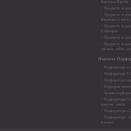
Картон и Хартия
Предмети за де
Предмети за дек
Керамика и метал
Предмети за дек
Стирофом
Предмети за дек
Предмети за дек
органза, зебло, ц
Пънчове Перфо
Перфоратори до 
Перфоратори 2,
Перфоратори над
Бордюрни пънчо
Ъглови перфора
Перфоратори Ос
кръгове, овали
Перфоратори - С
Перфоратори - Ц
клонки