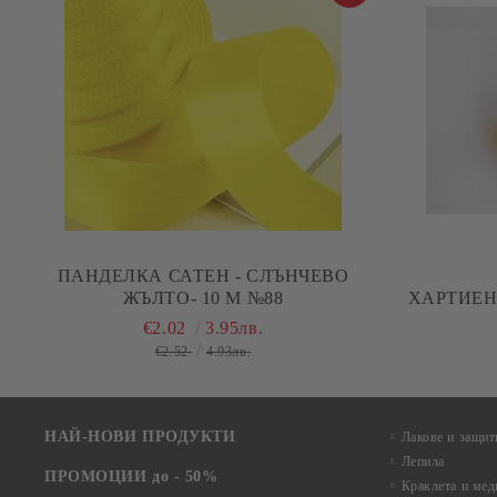
ПАНДЕЛКА САТЕН - СЛЪНЧЕВО
ЖЪЛТО- 10 М №88
ХАРТИЕНИ
€2.02
3.95лв.
€2.52
4.93лв.
НАЙ-НОВИ ПРОДУКТИ
Лакове и защит
Лепила
ПРОМОЦИИ до - 50%
Краклета и ме