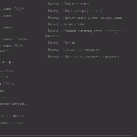
Коелда - Папки за релеф
корация - МДФ
Коледа - Перфоратори (пънчове)
орация -
Коледа - Предмети и елементи за декорация
Коледа - За опаковане
орация -
Коледа - Kлонки, елхички, сушени плодове и
шишарки
орация - Стъкло
Коледа - Печати
орация - Плат,
Коледа - Силиконови молдове
елофан
Коледа - Шаблони за декупаж и изрязване
ратори
2,50 см
50 см
 2,50 см
ве
тори
новни Фигури -
ърца и звезди
ветя, листа и