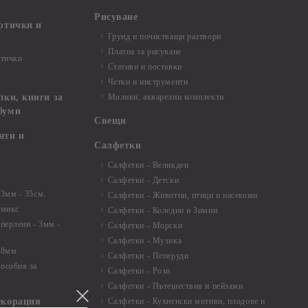
Рисуване
артички и
Грунд и почистващи разтвори
Платна за рисуване
ртички
Стативи и поставки
Четки и инструменти
пки, книги за
Моливи, акварелни комплекти
буми
Свещи
нти и
Салфетки
Салфетки - Великден
Салфетки - Детски
 3мм - 35см.
Салфетки - Животни, птици и насекоми
 микс
Салфетки - Коледни и Зимни
 перлени - 3мм -
Салфетки - Морски
Салфетки - Музика
 8мм
Салфетки - Пеперуди
особия за
Салфетки - Рози
Салфетки - Пътешествия и пейзажи
екорация
Салфетки - Кухненски мотиви, плодове и