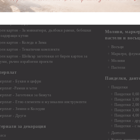
Закачалки
рен картон - Цветя и Животни
Крака за мебели
рен картон - Стиймпънк и Мъжки елементи
Други аксесоари
рен картон - Пътешестия - море, планина ,транспорт
инструменти
рен картон - Други
рен картон - За миниатюри, дълбоки рамки, бебешки
Моливи, маркер
лоадиращи кутии
пастели и восъ
рен картон - Коледа и Зима
Восъци
рен картон - Тематични комплекти
Маркери, флума
рен картон - Шейкър заготовки от бирен картон за
Моливи
буми, ръчно израбоени проекти
Пастели
перплат
Панделки, дант
ерплат - Букви и цифри
Панделки
ерплат -Рамки и ъгли
Панделки 0,60
ерплат - Заготовки за бижута
Панделки 1,00
ерплат - Етно елементи и музикални инструменти
Панделки 2,00
ерплат - Зимни и Коледни
Панделки 3,00
Панделки 4,00
ерплат - Други
Панделки - др
Панделки - с н
териали за декорация
Дантели
аса
Конци, ширити и