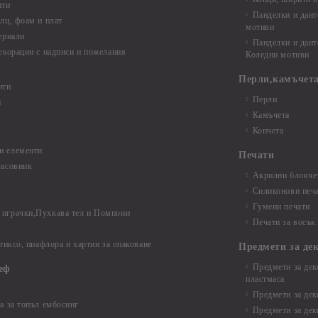
нти
Панделки и дант
лц, фоам и плат
мотиви
ериали
Панделки и дант
екорации с надписи и пожелания
Коледни мотиви
Перли,камъчета
нти
Перли
и
Камъчета
Копчета
и елементи
Печати
часовник
Акрилни блокчет
Силиконови печ
Гумени печати
играчки,Пухкава тел и Помпони
Печати за восък
 тиксо, пиафлора и хартии за опаковане
Предмети за де
Предмети за дек
еф
пластмаса
Предмети за дек
а за топъл ембосинг
Предмети за дек