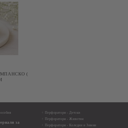
АМПАНСКО (
М
пособия
Перфоратори - Детски
Перфоратори - Животни
териали за
Перфоратори - Коледни и Зимни