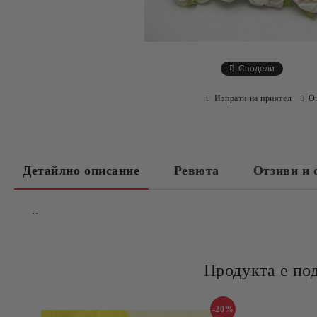
Сподели
Изпрати на приятел
О
Детайлно описание
Ревюта
Отзиви и 
..
Продукта е по
-20%