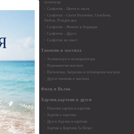
зеленчуци
и средства
Салфетки - Цветя и листа
Салфетки - Свети Валентин, Сватбени,
Любов, Рожден ден
Салфетки - Фонове и бордюри
вадратчета и
Салфетки - Други
Салфетки на пакет
Тампони и мастила
Апликатори и пулверизатори
Перманентни мастила
Пигментни, багрилни и тебеширени мастила
Други тампони и мастила
- до 6,00 см
- 7,00 - 15,00 см
Филц и Вълна
- над 15,00 см
и материали
Хартии,картони и други
Перлени хартии и картони
Хартии и картони
и аксесоари
Други Хартии и картони
Хартии и Картони За Печат