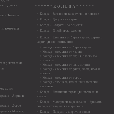
ели - Детски
* * * * * * К О Л Е Д А * * * * * *
Коледа - Заготовки за картички и пликове
ели - Зимни и
Коледа - Декупажни хартии
Коелда - Салфетки за декупаж
 и копчета
Коледа - Дизайнерски хартии
Коледа - Eлементи от бирен картон, хартия,
акрил, дърво, глина, гипс
Коледа - елементи от бирен картон
Коледа - елементи от хартия
Коледа - елементи от акрил, пластмаса,
стирофом
а и ръкохватки
Коледа - елементи от гипс и глина
ати
Коледа - елементи от филц, фоам, плат и
прежда
Коледа - елементи от дърво
Коледа - звънчета, камбанки и метални
елементи
корация
Коледа - Лампички, гирлянди, пълнежи и
орация - Акрил и
свещи
Коледа - Материали за декорация - брокати,
орация - Дърво
восък,мастила, пасти и кристали
орация - Мукава,
Коледа - Панделки, ширити и конци