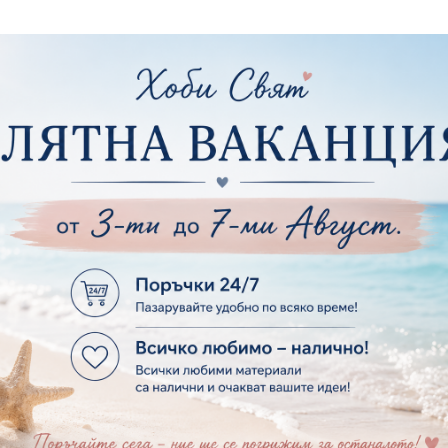
ртия - Цветя, листа и клони
Лепила и лепящ
ртия - За Жени
Лепила
ртия - За Мъже
Лепящи ленти
ртия - Морски
3D Повдигащи к
ртия - Къщи, Врати, Прозорци, Огради, Фенери
ленти
ртия - Пътешествия и Фото моменти
Магнити
тия - Такове, табелки, етикети
Велкро
ртия - Многопластови елементи
Силикон
ртия - Други
Фото ъгли
ртия - Готови композиции
Макраме
ртия - Микс елементи
ртия - Коледа и Зима
Макраме Основи 
Макраме Основи 
ирен картон
Макраме Основи 
рен картон - Декоративни рамки
Макраме - Друг
рен картон - Надписи на български
Опаковки
рен картон - Ъгли и орнаменти
рен картон - Сватба
Мебелен обков 
рен картон - Училище, Дипломиране и Завършване
Дръжки
рен картон - Бебшки и Детски елементи