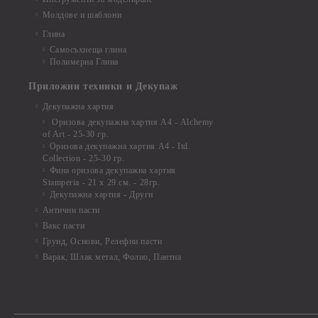
Молдове и шаблони
Глина
Самосъхнеща глина
Полимерна Глина
Приложни техники и Декупаж
Декупажна хартия
Оризова декупажна хартия А4 - Alchemy
of Art - 25-30 гр.
Оризова декупажна хартия А4 - Itd.
Collection - 25-30 гр.
Фина оризова декупажна хартия
Stamperia - 21 х 29.см. - 28гр.
Декупажна хартия - Други
Антични пасти
Вакс пасти
Грунд, Основи, Релефни пасти
Варак, Шлак метал, Фолио, Пантна