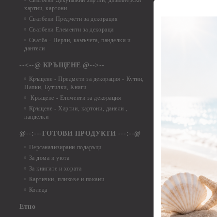
Сватбени Декупажни хартии, дизайнерски
хартии, картони
Елементи от ха
Сватбени Предмети за декорация
Елементи от ха
Сватбени Елементи за декораци
Елементи от ха
Сватба - Перли, камъчета, панделки и
Елементи от ха
дантели
Елементи от ха
Елементи от ха
--<--@ КРЪЩЕНЕ @-->--
Елементи то хар
Кръщене - Предмети за декорация - Кутии,
Елементи от ха
Папки, Бутилки, Книги
Елементи от ха
Кръщене - Елементи за декорация
Елементи от ха
Кръщене - Хартии, картони, данели ,
Елементи от ха
панделки
Елементи от ха
@--:---ГОТОВИ ПРОДУКТИ ---:--@
Елементи от б
Персанализирани подаръци
Елементи от би
За дома и уюта
Елементи от би
За книгите и хората
Елементи от би
Картички, пликове и покани
Елементи от би
Коледа
Елементи от би
Етно
Елементи от би