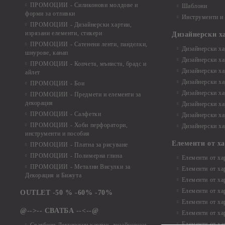
ПРОМОЦИИ - Силиконови молдове и
Шаблони
форми за отливки
Инструменти и
ПРОМОЦИИ - Дизайнерски хартии,
изрязани елементи, стикери
Дизайнерски х
ПРОМОЦИИ - Сатенени ленти, панделки,
Дизайнерски хар
шнурове, канап
Дизайнерски хар
ПРОМОЦИИ - Копчета, мъниста, брадс и
Дизайнерски хар
айлет
Дизайнерски ха
ПРОМОЦИИ - Бои
Дизайнерски хар
ПРОМОЦИИ - Предмети и елементи за
декорация
Дизайнерски ха
ПРОМОЦИИ - Салфетки
Дизайнерски ха
ПРОМОЦИИ - Хоби перфоратори,
Дизайнерски ха
инструменти и пособия
Елементи от х
ПРОМОЦИИ - Платна за рисуване
ПРОМОЦИИ - Полимерна глина
Елементи от ха
ПРОМОЦИИ - Метални Висулки за
Елементи от ха
Декорация и Бижута
Елементи от ха
Елементи от ха
OUTLET -50 % -60% -70%
Елементи от ха
@-->-- СВАТБА --<--@
Елементи от ха
Елементи от ха