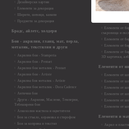
Дизайнерски хартии
Елементи от би
Елементи за декорация
Елементи от би
Ширити, шевици, канапи
Елементи от би
Предмети за декорация
Елементи от би
Елементи от би
Брадс, айлетс, холдери
съкровища и екс
Елементи от би
Бои - акрилни, гланц, мат, перла,
Елементи от би
металик, текстилни и други
Елементи от би
Акрилни бои - Stamperia
3D картички, ал
Акрилни бои - Pentart
Елементи от ш
Акрилни бои металик - Pentart
Акрилни бои - Artiste
Елементи от шп
Акрилна боя металик - Artiste
Елементи от шп
Акрилни бои металик - Dora Cadence
Елементи от шп
Антични бои
Елементи от шп
Други - Акрилни, Маслени, Темперни,
Елементи от шп
Тебеширени бои
Елементи от шп
Алкохолни мастила и оцветители
Елементи и ма
Бои за стъкло, керамика и стирофом
Бои за коприна и текстил
Акрил и пластм