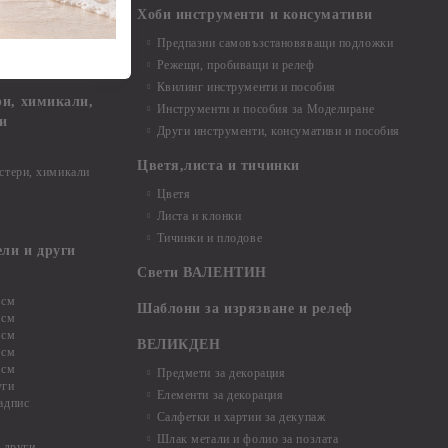
Хоби инструменти и консумативи
Предпазни самовъзстановяващи подложки
, материали и
Режещи, пробиващи и релеф
Квилинг инструменти и пособия
и, химикали,
Инструменти и пособия за Моделиране
ци
Други инструменти, консумативи и пособия
Цветя,листа и тичинки
стери, химикали
Цветя
Листа и клонки
Тичинки и плодове
ели и други
Свети ВАЛЕНТИН
 см
Шаблони за изрязване и релеф
 см
 см
ВЕЛИКДЕН
 см
 см
Предмети за декорация
уги
Елементи за декорация
адпис
Салфетки и хартии за декупаж
Шлак метали и фолио за позлата
 други