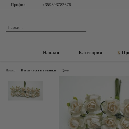
Профил
+359893782676
Начало
Категории
Пр
Начало
Цветя,листа и тичинки
Цветя