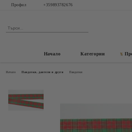
Профил
+359893782676
Начало
Категории
Пр
Начало
Панделки, дантели и други
Панделки