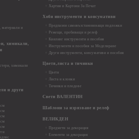
Хартии и Картони За Печат
Хоби инструменти и консумативи
Предпазни самовъзстановяващи подложки
, материали и
Режещи, пробиващи и релеф
Квилинг инструменти и пособия
и, химикали,
Инструменти и пособия за Моделиране
ци
Други инструменти, консумативи и пособия
Цветя,листа и тичинки
стери, химикали
Цветя
Листа и клонки
Тичинки и плодове
ели и други
Свети ВАЛЕНТИН
 см
Шаблони за изрязване и релеф
 см
 см
ВЕЛИКДЕН
 см
 см
Предмети за декорация
уги
Елементи за декорация
адпис