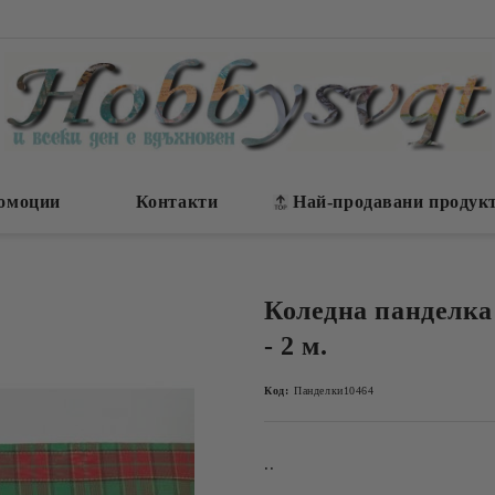
омоции
Контакти
Най-продавани продук
Коледна панделка 
- 2 м.
Код:
Панделки10464
..