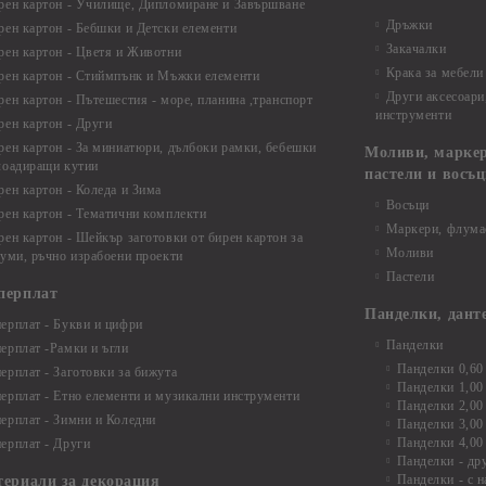
рен картон - Училище, Дипломиране и Завършване
Дръжки
рен картон - Бебшки и Детски елементи
Закачалки
рен картон - Цветя и Животни
Крака за мебели
рен картон - Стиймпънк и Мъжки елементи
Други аксесоари
рен картон - Пътешестия - море, планина ,транспорт
инструменти
рен картон - Други
рен картон - За миниатюри, дълбоки рамки, бебешки
Моливи, маркер
лоадиращи кутии
пастели и восъ
рен картон - Коледа и Зима
Восъци
рен картон - Тематични комплекти
Маркери, флума
рен картон - Шейкър заготовки от бирен картон за
Моливи
буми, ръчно израбоени проекти
Пастели
перплат
Панделки, дант
ерплат - Букви и цифри
Панделки
ерплат -Рамки и ъгли
Панделки 0,60
ерплат - Заготовки за бижута
Панделки 1,00
ерплат - Етно елементи и музикални инструменти
Панделки 2,00
ерплат - Зимни и Коледни
Панделки 3,00
Панделки 4,00
ерплат - Други
Панделки - др
Панделки - с н
териали за декорация