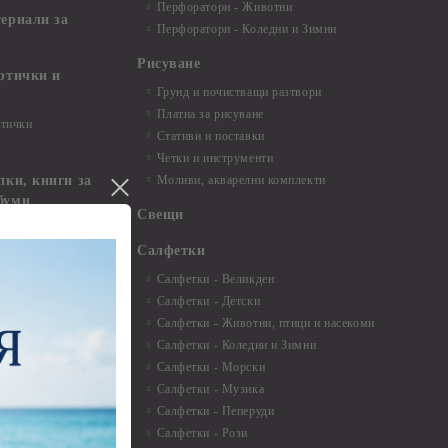
Перфоратори - Животни
териали за
Перфоратори - Коледни и Зимни
Рисуване
артички и
Грунд и почистващи разтвори
Платна за рисуване
ртички
Стативи и поставки
Четки и инструменти
пки, книги за
Моливи, акварелни комплекти
буми
Свещи
нти и
Салфетки
Салфетки - Великден
Салфетки - Детски
 3мм - 35см.
Салфетки - Животни, птици и насекоми
 микс
Салфетки - Коледни и Зимни
 перлени - 3мм -
Салфетки - Морски
Салфетки - Музика
 8мм
Салфетки - Пеперуди
особия за
Салфетки - Рози