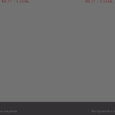
€0.77
1.51лв.
€0.77
1.51лв.
ни покрития
Инструменти и 