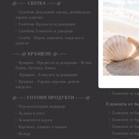
@-->-- СВАТБА --<--@
Елементи от ха
Елементи от ха
Сватбени Декупажни хартии, дизайнерски
хартии, картони
Елементи от ха
Сватбени Предмети за декорация
Елементи от ха
Сватбени Елементи за декораци
Елементи от ха
Сватба - Перли, камъчета, панделки и
Елементи от ха
дантели
Елементи от ха
Елементи от ха
--<--@ КРЪЩЕНЕ @-->--
Елементи то хар
Кръщене - Предмети за декорация - Кутии,
Елементи от ха
Папки, Бутилки, Книги
Елементи от ха
Кръщене - Елементи за декорация
Елементи от ха
Кръщене - Хартии, картони, данели ,
Елементи от ха
панделки
Елементи от ха
@--:---ГОТОВИ ПРОДУКТИ ---:--@
Елементи от б
Персанализирани подаръци
Елементи от би
За дома и уюта
Елементи от би
За книгите и хората
Елементи от би
Картички, пликове и покани
Елементи от би
Коледа