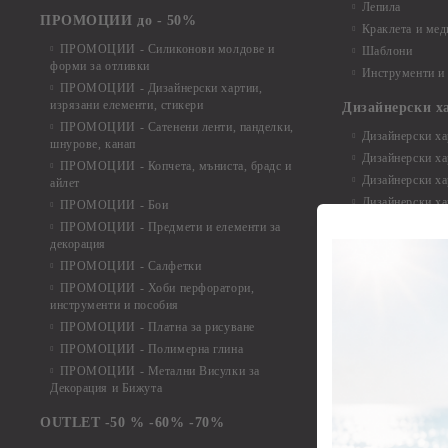
Лепила
ПРОМОЦИИ до - 50%
Краклета и ме
ПРОМОЦИИ - Силиконови молдове и
Шаблони
форми за отливки
Инструменти и
ПРОМОЦИИ - Дизайнерски хартии,
изрязани елементи, стикери
Дизайнерски х
ПРОМОЦИИ - Сатенени ленти, панделки,
Дизайнерски хар
шнурове, канап
Дизайнерски хар
ПРОМОЦИИ - Копчета, мъниста, брадс и
Дизайнерски хар
айлет
Дизайнерски ха
ПРОМОЦИИ - Бои
Дизайнерски хар
ПРОМОЦИИ - Предмети и елементи за
декорация
Дизайнерски ха
ПРОМОЦИИ - Салфетки
Дизайнерски ха
ПРОМОЦИИ - Хоби перфоратори,
Дизайнерски ха
инструменти и пособия
Елементи от х
ПРОМОЦИИ - Платна за рисуване
ПРОМОЦИИ - Полимерна глина
Елементи от ха
ПРОМОЦИИ - Метални Висулки за
Елементи от ха
Декорация и Бижута
Елементи от ха
Елементи от ха
OUTLET -50 % -60% -70%
Елементи от ха