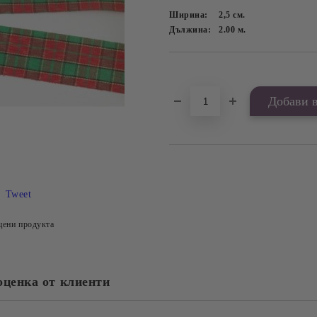
Ширина:
2,5
см.
Дължина:
2.00
м.
Добави в желани
Tweet
цени продукта
оценка от клиенти