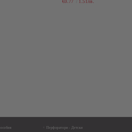
€0.77
1.51лв.
пособия
Перфоратори - Детски