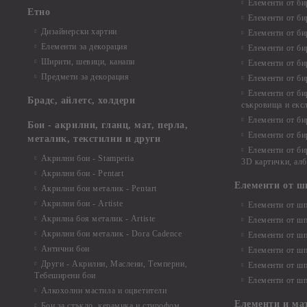
Елементи от би
Етно
Елементи от би
Дизайнерски хартии
Елементи от би
Елементи за декорация
Елементи от би
Ширити, шевици, канапи
Елементи от би
Предмети за декорация
Елементи от би
Елементи от би
Брадс, айлетс, холдери
съкровища и екс
Елементи от би
Бои - акрилни, гланц, мат, перла,
Елементи от би
металик, текстилни и други
Елементи от би
Акрилни бои - Stamperia
3D картички, ал
Акрилни бои - Pentart
Елементи от ш
Акрилни бои металик - Pentart
Акрилни бои - Artiste
Елементи от шп
Акрилна боя металик - Artiste
Елементи от шп
Акрилни бои металик - Dora Cadence
Елементи от шп
Антични бои
Елементи от шп
Други - Акрилни, Маслени, Темперни,
Елементи от шп
Тебеширени бои
Елементи от шп
Алкохолни мастила и оцветители
Елементи и ма
Бои за стъкло, керамика и стирофом