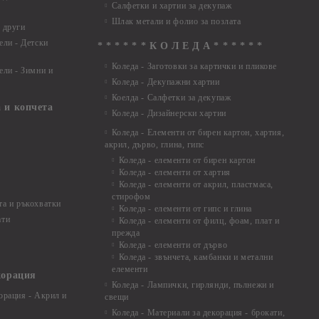
Салфетки и хартии за декупаж
Шлак метали и фолио за позлата
 други
ели - Детски
* * * * * * К О Л Е Д А * * * * * *
Коледа - Заготовки за картички и пликове
ели - Зимни и
Коледа - Декупажни хартии
Коелда - Салфетки за декупаж
 и копчета
Коледа - Дизайнерски хартии
Коледа - Eлементи от бирен картон, хартия,
акрил, дърво, глина, гипс
Коледа - елементи от бирен картон
Коледа - елементи от хартия
Коледа - елементи от акрил, пластмаса,
стирофом
а и ръкохватки
Коледа - елементи от гипс и глина
ати
Коледа - елементи от филц, фоам, плат и
прежда
Коледа - елементи от дърво
Коледа - звънчета, камбанки и метални
елементи
корация
Коледа - Лампички, гирлянди, пълнежи и
орация - Акрил и
свещи
Коледа - Материали за декорация - брокати,