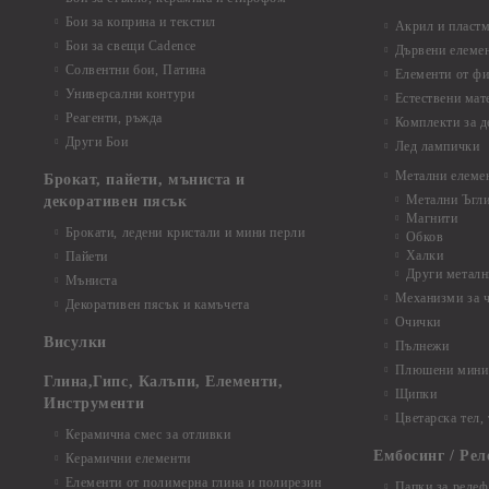
Бои за коприна и текстил
Акрил и пластм
Бои за свещи Cadence
Дървени елеме
Солвентни бои, Патина
Елементи от фи
Универсални контури
Естествени мат
Реагенти, ръжда
Комплекти за д
Други Бои
Лед лампички
Метални елеме
Брокат, пайети, мъниста и
Метални Ъгл
декоративен пясък
Магнити
Брокати, ледени кристали и мини перли
Обков
Халки
Пайети
Други металн
Мъниста
Механизми за 
Декоративен пясък и камъчета
Очички
Висулки
Пълнежи
Плюшени мини 
Глина,Гипс, Калъпи, Елементи,
Щипки
Инструменти
Цветарска тел,
Керамична смес за отливки
Ембосинг / Рел
Керамични елементи
Елементи от полимерна глина и полирезин
Папки за релеф