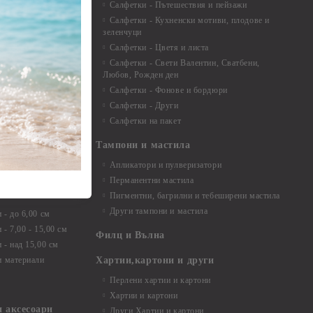
Салфетки - Пътешествия и пейзажи
екорация
Салфетки - Кухненски мотиви, плодове и
зеленчуци
и средства
Салфетки - Цветя и листа
Салфетки - Свети Валентин, Сватбени,
Любов, Рожден ден
Салфетки - Фонове и бордюри
вадратчета и
Салфетки - Други
Салфетки на пакет
Тампони и мастила
Апликатори и пулверизатори
Перманентни мастила
Пигментни, багрилни и тебеширени мастила
Други тампони и мастила
- до 6,00 см
- 7,00 - 15,00 см
Филц и Вълна
- над 15,00 см
и материали
Хартии,картони и други
Перлени хартии и картони
Хартии и картони
и аксесоари
Други Хартии и картони