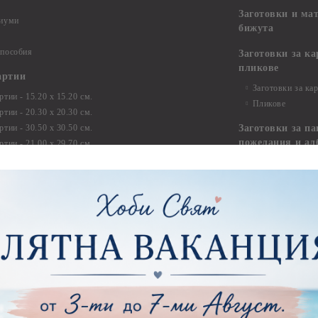
Заготовки и ма
диуми
бижута
 пособия
Заготовки за к
пликове
артии
Заготовки за ка
тии - 15.20 х 15.20 см.
Пликове
тии - 20.30 х 20.30 см.
тии - 30.50 х 30.50 см.
Заготовки за па
пожелания и ал
ртии - 21,00 х 29,70 см
тии - 15.20 x 30.50 см.
Изрязани елеме
ртии - други
Стикери
ртии - Сватби
ртии - Детски
Квилинг
Квилинг ленти -
артия
Квилинг ленти -
ртия - Букви и Цифри за Банери
Квилинг ленти -
ртия - Детски
30см.
ртия - Училище, Дипломиране и Абитуриентски
Квилинг ленти -
ртия - Животни, птици, пеперуди
Инструменти и п
ртия - Любов, Сватба, Свети Валентин
квилинг