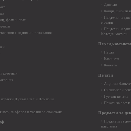
Дантели
аса
Конци, ширити и
нти
Панделки и дант
лц, фоам и плат
мотиви
ериали
Панделки и дант
екорации с надписи и пожелания
Коледни мотиви
Перли,камъчета
нти
Перли
и
Камъчета
Копчета
и елементи
Печати
часовник
Акрилни блокчет
Силиконови печ
Гумени печати
играчки,Пухкава тел и Помпони
Печати за восък
 тиксо, пиафлора и хартии за опаковане
Предмети за де
Предмети за дек
еф
пластмаса