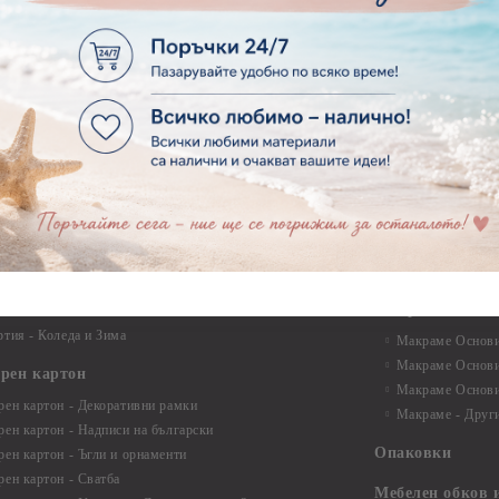
ртия - Дантели, бордюри, ъгли
Комплекти за д
ртия - Рамки
ртия - Цветя, листа и клони
Лепила и лепящ
ртия - За Жени
Лепила
ртия - За Мъже
Лепящи ленти
ртия - Морски
3D Повдигащи к
ртия - Къщи, Врати, Прозорци, Огради, Фенери
ленти
ртия - Пътешествия и Фото моменти
Магнити
тия - Такове, табелки, етикети
Велкро
ртия - Многопластови елементи
Силикон
ртия - Други
Фото ъгли
ртия - Готови композиции
Макраме
ртия - Микс елементи
ртия - Коледа и Зима
Макраме Основи 
Макраме Основи 
ирен картон
Макраме Основи 
рен картон - Декоративни рамки
Макраме - Друг
рен картон - Надписи на български
Опаковки
рен картон - Ъгли и орнаменти
рен картон - Сватба
Мебелен обков 