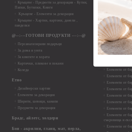
Кръщене - Предмети за декорация - Кутии,
Елементи от ха
Папки, Бутилки, Книги
Елементи от ха
Кръщене - Елементи за декорация
Елементи от ха
Кръщене - Хартии, картони, данели ,
Елементи от ха
панделки
Елементи от ха
@--:---ГОТОВИ ПРОДУКТИ ---:--@
Елементи от б
Персанализирани подаръци
Елементи от би
За дома и уюта
Елементи от би
За книгите и хората
Елементи от би
Картички, пликове и покани
Елементи от би
Коледа
Елементи от би
Етно
Елементи от би
Дизайнерски хартии
Елементи от би
Елементи за декорация
Елементи от би
Ширити, шевици, канапи
Елементи от би
Предмети за декорация
Елементи от би
Елементи от би
Брадс, айлетс, холдери
съкровища и екс
Елементи от би
Бои - акрилни, гланц, мат, перла,