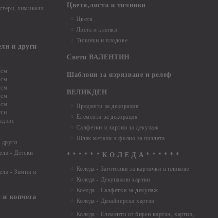
Цветя,листа и тичинки
стери, химикали
Цветя
Листа и клонки
Тичинки и плодове
ели и други
Свети ВАЛЕНТИН
 см
Шаблони за изрязване и релеф
 см
 см
ВЕЛИКДЕН
 см
 см
Предмети за декорация
уги
Елементи за декорация
адпис
Салфетки и хартии за декупаж
Шлак метали и фолио за позлата
 други
ели - Детски
* * * * * * К О Л Е Д А * * * * * *
Коледа - Заготовки за картички и пликове
ели - Зимни и
Коледа - Декупажни хартии
Коелда - Салфетки за декупаж
 и копчета
Коледа - Дизайнерски хартии
Коледа - Eлементи от бирен картон, хартия,