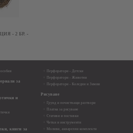
Я - 2 БР. -
пособия
Перфоратори - Детски
Перфоратори - Животни
териали за
Перфоратори - Коледни и Зимни
Рисуване
артички и
Грунд и почистващи разтвори
Платна за рисуване
ртички
Стативи и поставки
Четки и инструменти
пки, книги за
Моливи, акварелни комплекти