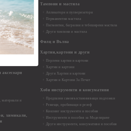
Тампони и мастила
Апликатори и пулверизатори
Перманентни мастила
Пигментни, багрилни и тебеширени мастила
Други тампони и мастила
- до 6,00 см
- 7,00 - 15,00 см
Филц и Вълна
- над 15,00 см
и материали
Хартии,картони и други
Перлени хартии и картони
Хартии и картони
и аксесоари
Други Хартии и картони
Хартии и Картони За Печат
Хоби инструменти и консумативи
Предпазни самовъзстановяващи подложки
, материали и
Режещи, пробиващи и релеф
Квилинг инструменти и пособия
и, химикали,
Инструменти и пособия за Моделиране
ци
Други инструменти, консумативи и пособия