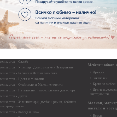
Велкро
ртия - Многопластови елементи
Силикон
ртия - Други
Фото ъгли
ртия - Готови композиции
Макраме
ртия - Микс елементи
ртия - Коледа и Зима
Макраме Основи 
Макраме Основи 
ирен картон
Макраме Основи 
рен картон - Декоративни рамки
Макраме - Друг
рен картон - Надписи на български
Опаковки
рен картон - Ъгли и орнаменти
рен картон - Сватба
Мебелен обков 
рен картон - Училище, Дипломиране и Завършване
Дръжки
рен картон - Бебшки и Детски елементи
Закачалки
рен картон - Цветя и Животни
Крака за мебели
рен картон - Стиймпънк и Мъжки елементи
Други аксесоари
рен картон - Пътешестия - море, планина ,транспорт
инструменти
рен картон - Други
рен картон - За миниатюри, дълбоки рамки, бебешки
Моливи, маркер
лоадиращи кутии
пастели и восъ
рен картон - Коледа и Зима
Восъци