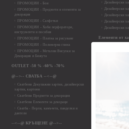
Дизайнерски ха
ПРОМОЦИИ - Бои
Дизайнерски хар
ПРОМОЦИИ - Предмети и елементи за
декорация
Дизайнерски ха
ПРОМОЦИИ - Салфетки
Дизайнерски ха
ПРОМОЦИИ - Хоби перфоратори,
Дизайнерски ха
инструменти и пособия
Елементи от х
ПРОМОЦИИ - Платна за рисуване
ПРОМОЦИИ - Полимерна глина
Елементи от ха
ПРОМОЦИИ - Метални Висулки за
Елементи от ха
Декорация и Бижута
Елементи от ха
Елементи от ха
OUTLET -50 % -60% -70%
Елементи от ха
@-->-- СВАТБА --<--@
Елементи от ха
Елементи от ха
Сватбени Декупажни хартии, дизайнерски
хартии, картони
Елементи от ха
Сватбени Предмети за декорация
Елементи от ха
Сватбени Елементи за декораци
Елементи от ха
Сватба - Перли, камъчета, панделки и
Елементи от ха
дантели
Елементи от ха
Елементи от ха
--<--@ КРЪЩЕНЕ @-->--
Елементи то хар