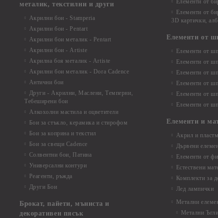
Елементи от би
металик, текстилни и други
Елементи от би
Акрилни бои - Stamperia
3D картички, ал
Акрилни бои - Pentart
Елементи от ш
Акрилни бои металик - Pentart
Акрилни бои - Artiste
Елементи от шп
Акрилна боя металик - Artiste
Елементи от шп
Акрилни бои металик - Dora Cadence
Елементи от шп
Антични бои
Елементи от шп
Други - Акрилни, Маслени, Темперни,
Елементи от шп
Тебеширени бои
Елементи от шп
Алкохолни мастила и оцветители
Елементи и ма
Бои за стъкло, керамика и стирофом
Бои за коприна и текстил
Акрил и пластм
Бои за свещи Cadence
Дървени елеме
Солвентни бои, Патина
Елементи от фи
Универсални контури
Естествени мат
Реагенти, ръжда
Комплекти за д
Други Бои
Лед лампички
Метални елеме
Брокат, пайети, мъниста и
Метални Ъгл
декоративен пясък