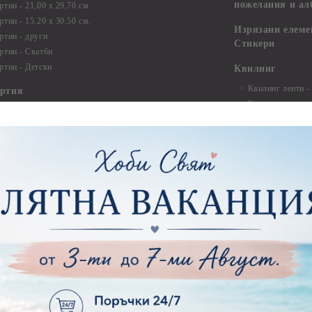
пожелания и ал
ртии - 21,00 х 29,70 см
тии - 15.20 x 30.50 см.
Изрязани елеме
ртии - други
Стикери
ртии - Сватби
ртии - Детски
Квилинг
Квилинг ленти -
артия
Квилинг ленти -
ртия - Букви и Цифри за Банери
Квилинг ленти -
ртия - Детски
30см.
ртия - Училище, Дипломиране и Абитуриентски
Квилинг ленти -
ртия - Животни, птици, пеперуди
Инструменти и п
ртия - Любов, Сватба, Свети Валентин
квилинг
ртия - Дантели, бордюри, ъгли
Комплекти за д
ртия - Рамки
ртия - Цветя, листа и клони
Лепила и лепящ
ртия - За Жени
Лепила
ртия - За Мъже
Лепящи ленти
ртия - Морски
3D Повдигащи к
ртия - Къщи, Врати, Прозорци, Огради, Фенери
ленти
ртия - Пътешествия и Фото моменти
Магнити
тия - Такове, табелки, етикети