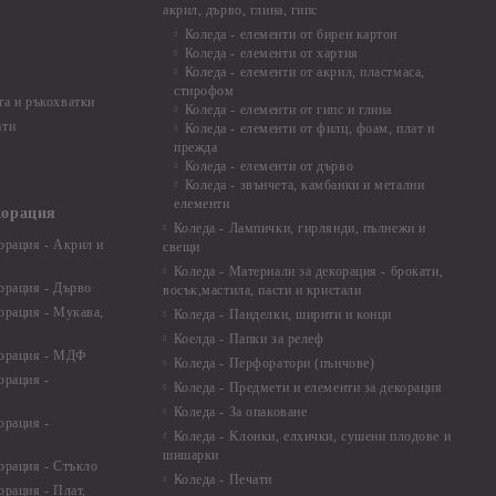
акрил, дърво, глина, гипс
Коледа - елементи от бирен картон
Коледа - елементи от хартия
Коледа - елементи от акрил, пластмаса,
стирофом
а и ръкохватки
Коледа - елементи от гипс и глина
ати
Коледа - елементи от филц, фоам, плат и
прежда
Коледа - елементи от дърво
Коледа - звънчета, камбанки и метални
елементи
корация
Коледа - Лампички, гирлянди, пълнежи и
орация - Акрил и
свещи
Коледа - Материали за декорация - брокати,
орация - Дърво
восък,мастила, пасти и кристали
орация - Мукава,
Коледа - Панделки, ширити и конци
Коелда - Папки за релеф
корация - МДФ
Коледа - Перфоратори (пънчове)
орация -
Коледа - Предмети и елементи за декорация
Коледа - За опаковане
орация -
Коледа - Kлонки, елхички, сушени плодове и
шишарки
орация - Стъкло
Коледа - Печати
орация - Плат,