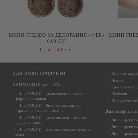
МИНИ ГНЕЗДО ЗА ДЕКОРАЦИЯ - 4 БР.-
МИНИ ГНЕЗД
6,00 СМ
€2.53
4.95лв.
НАЙ-НОВИ ПРОДУКТИ
Лакове и защит
Лепила
ПРОМОЦИИ до - 50%
Краклета и ме
ПРОМОЦИИ - Силиконови молдове и
Шаблони
форми за отливки
Инструменти и
ПРОМОЦИИ - Дизайнерски хартии,
изрязани елементи, стикери
Дизайнерски х
ПРОМОЦИИ - Сатенени ленти, панделки,
Дизайнерски хар
шнурове, канап
Дизайнерски хар
ПРОМОЦИИ - Копчета, мъниста, брадс и
Дизайнерски хар
айлет