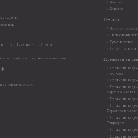
Камъчета
Копчета
и елементи
Печати
часовник
Акрилни блокчет
Силиконови печ
Гумени печати
играчки,Пухкава тел и Помпони
Печати за восък
 тиксо, пиафлора и хартии за опаковане
Предмети за де
Предмети за дек
еф
пластмаса
Предмети за дек
а за топъл ембосинг
Предмети за дек
Картон и Хартия
Предмети за де
Предмети за дек
Керамика и метал
Предмети за дек
Стирофом
Предмети за дек
Предмети за дек