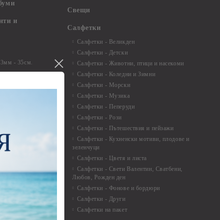
буми
Свещи
нти и
Салфетки
Салфетки - Великден
Салфетки - Детски
 3мм - 35см.
Салфетки - Животни, птици и насекоми
 микс
Салфетки - Коледни и Зимни
 перлени - 3мм -
Салфетки - Морски
Салфетки - Музика
 8мм
Салфетки - Пеперуди
особия за
Салфетки - Рози
Салфетки - Пътешествия и пейзажи
екорация
Салфетки - Кухненски мотиви, плодове и
зеленчуци
и средства
Салфетки - Цветя и листа
Салфетки - Свети Валентин, Сватбени,
Любов, Рожден ден
Салфетки - Фонове и бордюри
вадратчета и
Салфетки - Други
Салфетки на пакет