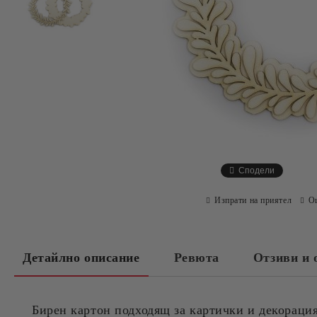
Сподели
Изпрати на приятел
О
Детайлно описание
Ревюта
Отзиви и 
Бирен картон подходящ за картички и декорация