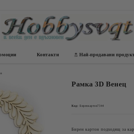
омоции
Контакти
Най-продавани продук
ки
Рамка 3D Венец
Код:
Биренкартон7344
Бирен картон подходящ за ка