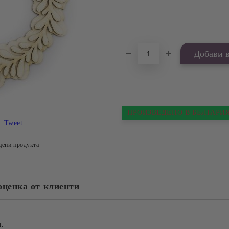
Добави в желани
ПРОИЗВЕДЕНО В БЪЛГАРИ
Tweet
цени продукта
оценка от клиенти
.