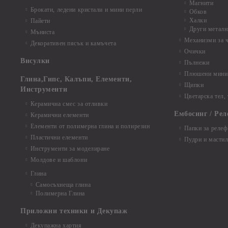
Магнити
Брокати, ледени кристали и мини перли
Обков
Халки
Пайети
Други металн
Мъниста
Механизми за 
Декоративен пясък и камъчета
Очички
Висулки
Пълнежи
Плюшени мини 
Глина,Гипс, Калъпи, Елементи,
Щипки
Инструменти
Цветарска тел,
Керамична смес за отливки
Ембосинг / Рел
Керамични елементи
Елементи от полимерна глина и полирезин
Папки за релеф
Пластични елементи
Пудри и мастил
Инструменти за моделиране
Молдове и шаблони
Глина
Самосъхнеща глина
Полимерна Глина
Приложни техники и Декупаж
Декупажна хартия