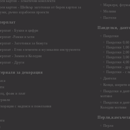
рен картон - Тематични комплекти
Маркери, флума
рен картон - Шейкър заготовки от бирен картон за
Моливи
буми, ръчно израбоени проекти
Пастели
перплат
Панделки, дант
ерплат - Букви и цифри
Панделки
ерплат -Рамки и ъгли
Панделки 0,60
ерплат - Заготовки за бижута
Панделки 1,00
ерплат - Етно елементи и музикални инструменти
Панделки 2,00
ерплат - Зимни и Коледни
Панделки 3,00
Панделки 4,00
ерплат - Други
Панделки - др
Панделки - с н
териали за декорация
Дантели
аса
Конци, ширити и
нти
Панделки и дант
лц, фоам и плат
мотиви
ериали
Панделки и дант
екорации с надписи и пожелания
Коледни мотиви
Перли,камъчета
нти
Перли
и