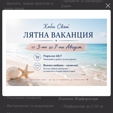
Предмети за декорация -
Брокати, ледени кристали и
Дърво
мини перли
Предмети за декорация -
Пайети
Мукава, Картон и Хартия
Мъниста
Предмети за декорация -
МДФ
Декоративен пясък и
камъчета
Предмети за декорация -
Керамика и метал
Висулки
Предмети за декорация -
Глина,Гипс, Калъпи,
Стирофом
Елементи, Инструменти
Предмети за декорация -
Керамична смес за отливки
Стъкло
Керамични елементи
Предмети за декорация -
Елементи от полимерна
Плат, органза, зебло,
глина и полирезин
целофан
Пластични елементи
Пънчове Перфоратори
Инструменти за моделиране
Перфоратори до 2,50 см