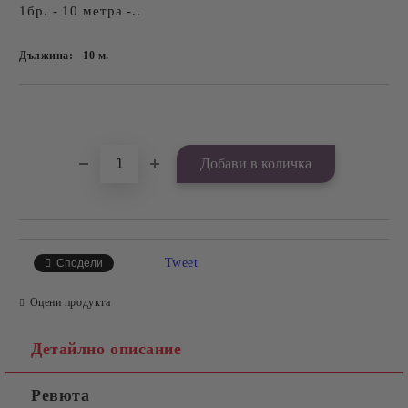
1бр. - 10 метра -..
Дължина:
10
м.
Добави в желани
Tweet
Сподели
Оцени продукта
Детайлно описание
Ревюта