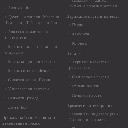
Панделки и дантели -
Зимни и Коледни мотиви
Антични бои
Перли,камъчета и копчета
Други - Акрилни, Маслени,
Темперни, Тебеширени бои
Перли
Алкохолни мастила и
Камъчета
оцветители
Копчета
Бои за стъкло, керамика и
стирофом
Печати
Бои за коприна и текстил
Акрилни блокчета и
ръкохватки
Бои за свещи Cadence
Силиконови печати
Солвентни бои, Патина
Гумени печати
Универсални контури
Печати за восък
Реагенти, ръжда
Предмети за декорация
Други Бои
Предмети за декорация -
Брокат, пайети, мъниста и
Акрил и пластмаса
декоративен пясък