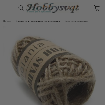
Начало
Елементи и материали за декорация
Естествени материали