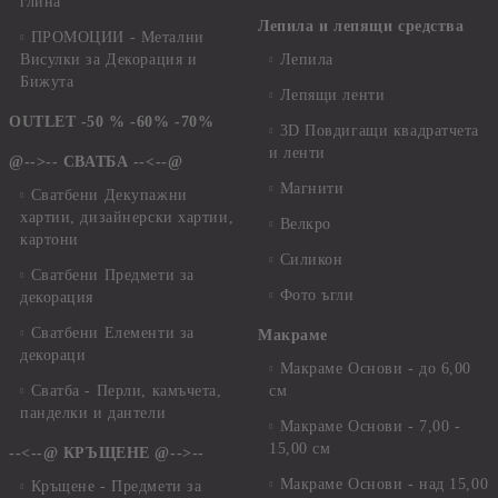
глина
Лепила и лепящи средства
ПРОМОЦИИ - Метални
Висулки за Декорация и
Лепила
Бижута
Лепящи ленти
OUTLET -50 % -60% -70%
3D Повдигащи квадратчета
и ленти
@-->-- СВАТБА --<--@
Магнити
Сватбени Декупажни
хартии, дизайнерски хартии,
Велкро
картони
Силикон
Сватбени Предмети за
Фото ъгли
декорация
Сватбени Елементи за
Макраме
декораци
Макраме Основи - до 6,00
Сватба - Перли, камъчета,
см
панделки и дантели
Макраме Основи - 7,00 -
15,00 см
--<--@ КРЪЩЕНЕ @-->--
Макраме Основи - над 15,00
Кръщене - Предмети за