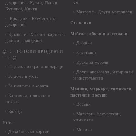
см
декорация - Кутии, Папки,
Бутилки, Книги
Макраме - Други материали
Кръщене - Елементи за
Опаковки
декорация
Мебелен обков и аксесоари
Кръщене - Хартии, картони,
данели , панделки
Дръжки
@--:---ГОТОВИ ПРОДУКТИ
Закачалки
---:--@
Крака за мебели
Персанализирани подаръци
Други аксесоари, материали
За дома и уюта
и инструменти
За книгите и хората
Моливи, маркери, химикали,
пастели и восъци
Картички, пликове и
покани
Восъци
Коледа
Маркери, флумастери,
химикали
Етно
Моливи
Дизайнерски хартии