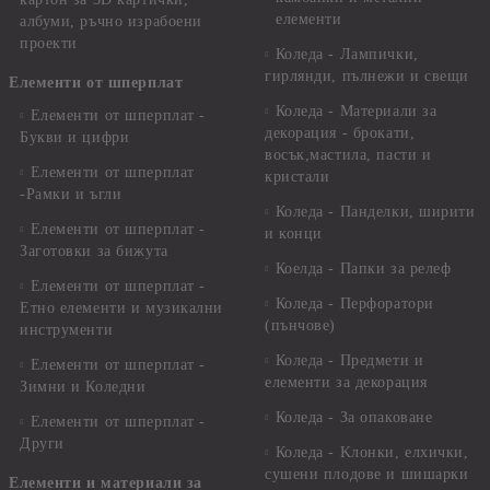
елементи
албуми, ръчно израбоени
проекти
Коледа - Лампички,
гирлянди, пълнежи и свещи
Елементи от шперплат
Коледа - Материали за
Елементи от шперплат -
декорация - брокати,
Букви и цифри
восък,мастила, пасти и
Елементи от шперплат
кристали
-Рамки и ъгли
Коледа - Панделки, ширити
Елементи от шперплат -
и конци
Заготовки за бижута
Коелда - Папки за релеф
Елементи от шперплат -
Коледа - Перфоратори
Етно елементи и музикални
(пънчове)
инструменти
Коледа - Предмети и
Елементи от шперплат -
елементи за декорация
Зимни и Коледни
Коледа - За опаковане
Елементи от шперплат -
Други
Коледа - Kлонки, елхички,
сушени плодове и шишарки
Елементи и материали за