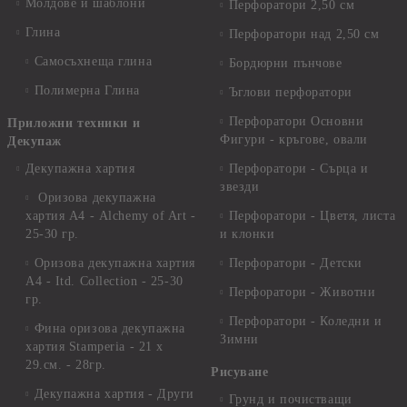
Молдове и шаблони
Перфоратори 2,50 см
Глина
Перфоратори над 2,50 см
Самосъхнеща глина
Бордюрни пънчове
Полимерна Глина
Ъглови перфоратори
Перфоратори Основни
Приложни техники и
Фигури - кръгове, овали
Декупаж
Декупажна хартия
Перфоратори - Сърца и
звезди
Оризова декупажна
хартия А4 - Alchemy of Art -
Перфоратори - Цветя, листа
25-30 гр.
и клонки
Оризова декупажна хартия
Перфоратори - Детски
А4 - Itd. Collection - 25-30
Перфоратори - Животни
гр.
Перфоратори - Коледни и
Фина оризова декупажна
Зимни
хартия Stamperia - 21 х
29.см. - 28гр.
Рисуване
Декупажна хартия - Други
Грунд и почистващи