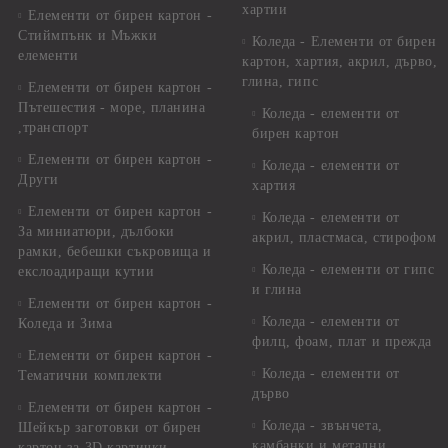
хартии
Елементи от бирен картон -
Стиймпънк и Мъжки
Коледа - Eлементи от бирен
елементи
картон, хартия, акрил, дърво,
глина, гипс
Елементи от бирен картон -
Пътешестия - море, планина
Коледа - елементи от
,транспорт
бирен картон
Елементи от бирен картон -
Коледа - елементи от
Други
хартия
Елементи от бирен картон -
Коледа - елементи от
За миниатюри, дълбоки
акрил, пластмаса, стирофом
рамки, бебешки съкровища и
Коледа - елементи от гипс
екслоадиращи кутии
и глина
Елементи от бирен картон -
Коледа - елементи от
Коледа и Зима
филц, фоам, плат и прежда
Елементи от бирен картон -
Коледа - елементи от
Тематични комплекти
дърво
Елементи от бирен картон -
Коледа - звънчета,
Шейкър заготовки от бирен
камбанки и метални
картон за 3D картички,