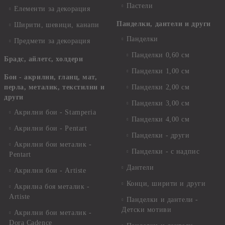
Пастели
Елементи за декорация
Панделки, дантели и други
Ширити, шевици, канапи
Панделки
Предмети за декорация
Панделки 0,60 см
Брадс, айлетс, холдери
Панделки 1,00 см
Бои - акрилни, гланц, мат,
перла, металик, текстилни и
Панделки 2,00 см
други
Панделки 3,00 см
Акрилни бои - Stamperia
Панделки 4,00 см
Акрилни бои - Pentart
Панделки - други
Акрилни бои металик -
Панделки - с надпис
Pentart
Дантели
Акрилни бои - Artiste
Конци, ширити и други
Акрилна боя металик -
Artiste
Панделки и дантели -
Детски мотиви
Акрилни бои металик -
Dora Cadence