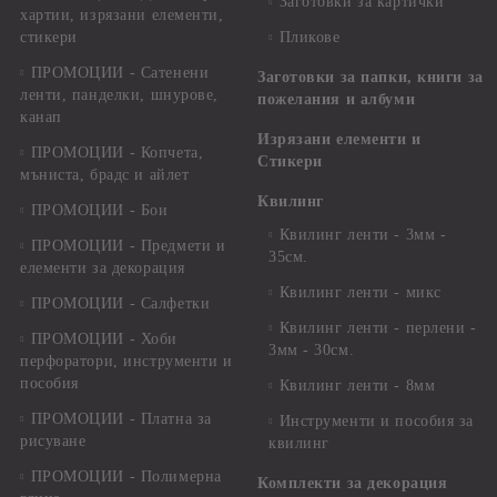
Заготовки за картички
хартии, изрязани елементи,
стикери
Пликове
ПРОМОЦИИ - Сатенени
Заготовки за папки, книги за
ленти, панделки, шнурове,
пожелания и албуми
канап
Изрязани елементи и
ПРОМОЦИИ - Копчета,
Стикери
мъниста, брадс и айлет
Квилинг
ПРОМОЦИИ - Бои
Квилинг ленти - 3мм -
ПРОМОЦИИ - Предмети и
35см.
елементи за декорация
Квилинг ленти - микс
ПРОМОЦИИ - Салфетки
Квилинг ленти - перлени -
ПРОМОЦИИ - Хоби
3мм - 30см.
перфоратори, инструменти и
пособия
Квилинг ленти - 8мм
ПРОМОЦИИ - Платна за
Инструменти и пособия за
рисуване
квилинг
ПРОМОЦИИ - Полимерна
Комплекти за декорация