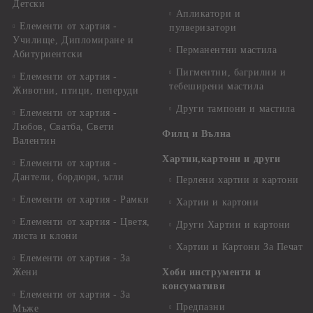
Детски
Апликатори и
Елементи от хартия -
пулверизатори
Училище, Дипломиране и
Перманентни мастила
Абитуриентски
Пигментни, багрилни и
Елементи от хартия -
тебеширени мастила
Животни, птици, пеперуди
Други тампони и мастила
Елементи от хартия -
Любов, Сватба, Свети
Филц и Вълна
Валентин
Хартии,картони и други
Елементи от хартия -
Дантели, бордюри, ъгли
Перлени хартии и картони
Елементи от хартия - Рамки
Хартии и картони
Елементи от хартия - Цветя,
Други Хартии и картони
листа и клони
Хартии и Картони За Печат
Елементи от хартия - За
Жени
Хоби инструменти и
консумативи
Елементи от хартия - За
Предпазни
Мъже