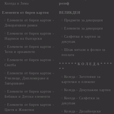
Коледа и Зима
релеф
Елементи от бирен картон
ВЕЛИКДЕН
Елементи от бирен картон -
Предмети за декорация
Декоративни рамки
Елементи за декорация
Елементи от бирен картон -
Салфетки и хартии за
Надписи на български
декупаж
Елементи от бирен картон -
Шлак метали и фолио за
Ъгли и орнаменти
позлата
Елементи от бирен картон -
* * * * * * К О Л Е Д А * * * *
Сватба
* *
Елементи от бирен картон -
Коледа - Заготовки за
Училище, Дипломиране и
картички и пликове
Завършване
Коледа - Декупажни хартии
Елементи от бирен картон -
Бебшки и Детски елементи
Коелда - Салфетки за
декупаж
Елементи от бирен картон -
Цветя и Животни
Коледа - Дизайнерски