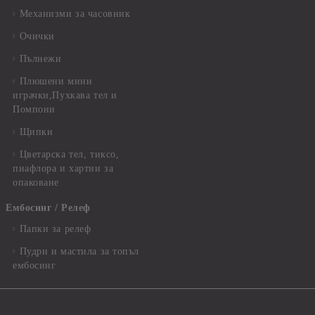
Механизми за часовник
Очички
Пълнежи
Плюшени мини
играчки,Пухкава тел и
Помпони
Щипки
Цветарска тел, тиксо,
пиафлора и хартии за
опаковане
Ембосинг / Релеф
Папки за релеф
Пудри и мастила за топъл
ембосинг