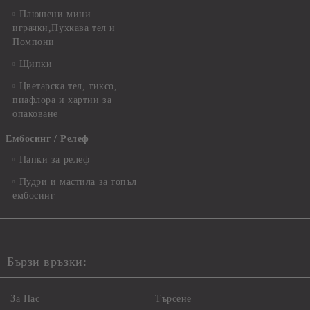
Плюшени мини
играчки,Пухкава тел и
Помпони
Щипки
Цветарска тел, тиксо,
пиафлора и хартии за
опаковане
Ембосинг / Релеф
Папки за релеф
Пудри и мастила за топъл
ембосинг
Бързи връзки:
За Нас
Търсене