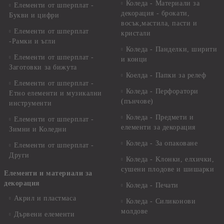
Коледа - Материали за
Елементи от шперплат -
декорация - брокати,
Букви и цифри
восък,мастила, пасти и
Елементи от шперплат
кристали
-Рамки и ъгли
Коледа - Панделки, ширити
Елементи от шперплат -
и конци
Заготовки за бижута
Коелда - Папки за релеф
Елементи от шперплат -
Коледа - Перфоратори
Етно елементи и музикални
(пънчове)
инструменти
Коледа - Предмети и
Елементи от шперплат -
елементи за декорация
Зимни и Коледни
Коледа - За опаковане
Елементи от шперплат -
Други
Коледа - Kлонки, елхички,
сушени плодове и шишарки
Елементи и материали за
декорация
Коледа - Печати
Акрил и пластмаса
Коледа - Силиконови
молдове
Дървени елементи