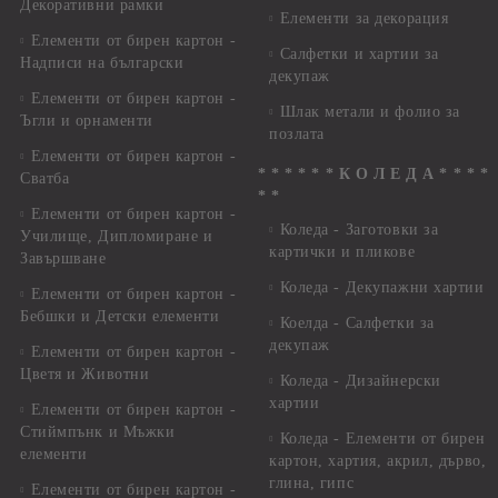
Декоративни рамки
Елементи за декорация
Елементи от бирен картон -
Салфетки и хартии за
Надписи на български
декупаж
Елементи от бирен картон -
Шлак метали и фолио за
Ъгли и орнаменти
позлата
Елементи от бирен картон -
* * * * * * К О Л Е Д А * * * *
Сватба
* *
Елементи от бирен картон -
Коледа - Заготовки за
Училище, Дипломиране и
картички и пликове
Завършване
Коледа - Декупажни хартии
Елементи от бирен картон -
Бебшки и Детски елементи
Коелда - Салфетки за
декупаж
Елементи от бирен картон -
Цветя и Животни
Коледа - Дизайнерски
хартии
Елементи от бирен картон -
Стиймпънк и Мъжки
Коледа - Eлементи от бирен
елементи
картон, хартия, акрил, дърво,
глина, гипс
Елементи от бирен картон -