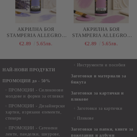
АКРИЛНА БОЯ
АКРИЛНА БОЯ
STAMPERIA ALLEGRO -
STAMPERIA ALLEGRO -
LAVENDER - 60 МЛ.
CYCLAMEN - 60 МЛ.
€2.89
5.65лв.
€2.89
5.65лв.
Инструменти и пособия
НАЙ-НОВИ ПРОДУКТИ
Заготовки и материали за
ПРОМОЦИИ до - 50%
бижута
ПРОМОЦИИ - Силиконови
Заготовки за картички и
молдове и форми за отливки
пликове
ПРОМОЦИИ - Дизайнерски
Заготовки за картички
хартии, изрязани елементи,
стикери
Пликове
ПРОМОЦИИ - Сатенени
Заготовки за папки, книги за
ленти, панделки, шнурове,
пожелания и албуми