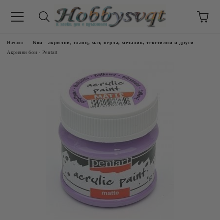
Начало
Бои - акрилни, гланц, мат, перла, металик, текстилни и други
Акрилни бои - Pentart