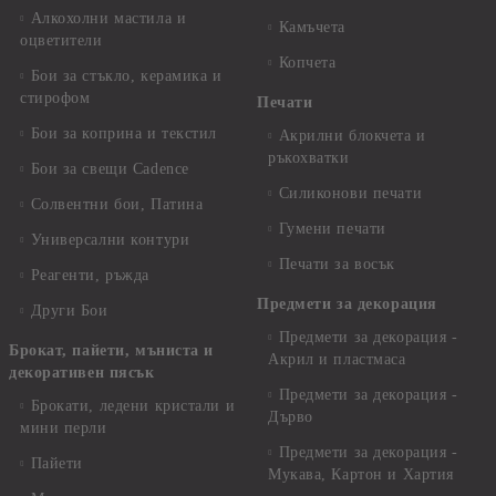
Алкохолни мастила и
Камъчета
оцветители
Копчета
Бои за стъкло, керамика и
стирофом
Печати
Бои за коприна и текстил
Акрилни блокчета и
ръкохватки
Бои за свещи Cadence
Силиконови печати
Солвентни бои, Патина
Гумени печати
Универсални контури
Печати за восък
Реагенти, ръжда
Предмети за декорация
Други Бои
Предмети за декорация -
Брокат, пайети, мъниста и
Акрил и пластмаса
декоративен пясък
Предмети за декорация -
Брокати, ледени кристали и
Дърво
мини перли
Предмети за декорация -
Пайети
Мукава, Картон и Хартия