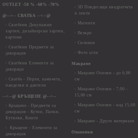
OUTLET -50 % -60% -70%
3D Повдигащи квадратчета
и ленти
@-->-- СВАТБА --<--@
Магнити
Сватбени Декупажни
хартии, дизайнерски хартии,
Велкро
картони
Силикон
Сватбени Предмети за
Фото ъгли
декорация
Сватбени Елементи за
Макраме
декораци
Макраме Основи - до 6,00
Сватба - Перли, камъчета,
см
панделки и дантели
Макраме Основи - 7,00 -
15,00 см
--<--@ КРЪЩЕНЕ @-->--
Макраме Основи - над 15,00
Кръщене - Предмети за
см
декорация - Кутии, Папки,
Бутилки, Книги
Макраме - Други материали
Кръщене - Елементи за
Опаковки
декорация