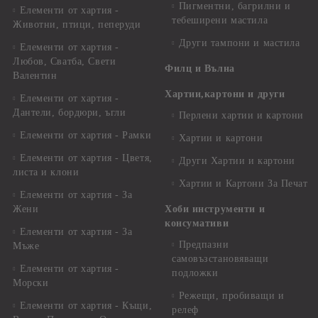
Пигментни, багрилни и
Елементи от хартия -
тебеширени мастила
Животни, птици, пеперуди
Други тампони и мастила
Елементи от хартия -
Любов, Сватба, Свети
Филц и Вълна
Валентин
Хартии,картони и други
Елементи от хартия -
Дантели, бордюри, ъгли
Перлени хартии и картони
Елементи от хартия - Рамки
Хартии и картони
Елементи от хартия - Цветя,
Други Хартии и картони
листа и клони
Хартии и Картони За Печат
Елементи от хартия - За
Жени
Хоби инструменти и
консумативи
Елементи от хартия - За
Предпазни
Мъже
самовъзстановяващи
Елементи от хартия -
подложки
Морски
Режещи, пробиващи и
Елементи от хартия - Къщи,
релеф