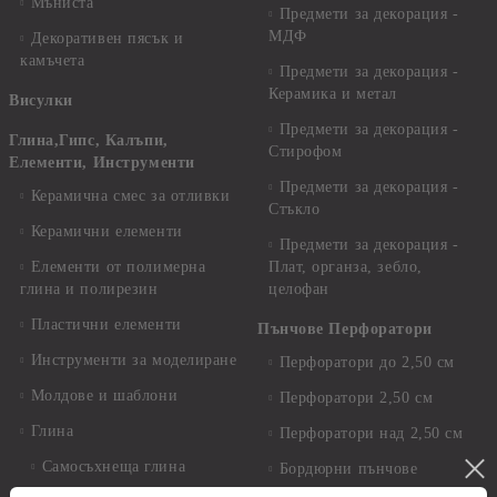
Мъниста
Предмети за декорация -
МДФ
Декоративен пясък и
камъчета
Предмети за декорация -
Керамика и метал
Висулки
Предмети за декорация -
Глина,Гипс, Калъпи,
Стирофом
Елементи, Инструменти
Предмети за декорация -
Керамична смес за отливки
Стъкло
Керамични елементи
Предмети за декорация -
Елементи от полимерна
Плат, органза, зебло,
глина и полирезин
целофан
Пластични елементи
Пънчове Перфоратори
Инструменти за моделиране
Перфоратори до 2,50 см
Молдове и шаблони
Перфоратори 2,50 см
Глина
Перфоратори над 2,50 см
Самосъхнеща глина
Бордюрни пънчове