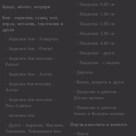
Панделки 0,60 см
Брадс, айлетс, холдери
Панделки 1,00 см
Бои - акрилни, гланц, мат,
перла, металик, текстилни и
Панделки 2,00 см
други
Панделки 3,00 см
Акрилни бои - Stamperia
Панделки 4,00 см
Акрилни бои - Pentart
Панделки - други
Акрилни бои металик -
Панделки - с надпис
Pentart
Дантели
Акрилни бои - Artiste
Конци, ширити и други
Акрилна боя металик -
Artiste
Панделки и дантели -
Детски мотиви
Акрилни бои металик -
Dora Cadence
Панделки и дантели -
Зимни и Коледни мотиви
Антични бои
Перли,камъчета и копчета
Други - Акрилни, Маслени,
Темперни, Тебеширени бои
Перли