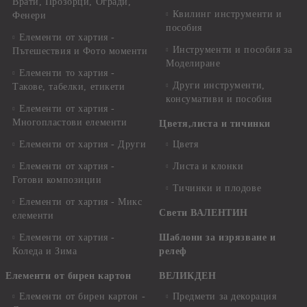
Врати, Прозорци, Огради,
Квилинг инструменти и
Фенери
пособия
Елементи от хартия -
Инструменти и пособия за
Пътешествия и Фото моменти
Моделиране
Елементи то хартия -
Други инструменти,
Такове, табелки, етикети
консумативи и пособия
Елементи от хартия -
Многопластови елементи
Цветя,листа и тичинки
Елементи от хартия - Други
Цветя
Елементи от хартия -
Листа и клонки
Готови композиции
Тичинки и плодове
Елементи от хартия - Микс
Свети ВАЛЕНТИН
елементи
Елементи от хартия -
Шаблони за изрязване и
Коледа и Зима
релеф
Елементи от бирен картон
ВЕЛИКДЕН
Елементи от бирен картон -
Предмети за декорация