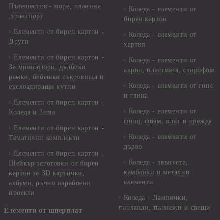
Пътешестия - море, планина
Коледа - елементи от
,транспорт
бирен картон
Елементи от бирен картон -
Коледа - елементи от
Други
хартия
Елементи от бирен картон -
Коледа - елементи от
За миниатюри, дълбоки
акрил, пластмаса, стирофом
рамки, бебешки съкровища и
Коледа - елементи от гипс
екслоадиращи кутии
и глина
Елементи от бирен картон -
Коледа - елементи от
Коледа и Зима
филц, фоам, плат и прежда
Елементи от бирен картон -
Коледа - елементи от
Тематични комплекти
дърво
Елементи от бирен картон -
Коледа - звънчета,
Шейкър заготовки от бирен
камбанки и метални
картон за 3D картички,
елементи
албуми, ръчно израбоени
проекти
Коледа - Лампички,
гирлянди, пълнежи и свещи
Елементи от шперплат