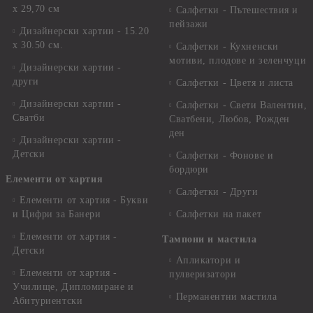
х 29,70 см
Салфетки - Пътешествия и
пейзажи
Дизайнерски хартии - 15.20
x 30.50 см.
Салфетки - Кухненски
мотиви, плодове и зеленчуци
Дизайнерски хартии -
други
Салфетки - Цветя и листа
Дизайнерски хартии -
Салфетки - Свети Валентин,
Сватби
Сватбени, Любов, Рожден
ден
Дизайнерски хартии -
Детски
Салфетки - Фонове и
бордюри
Елементи от хартия
Салфетки - Други
Елементи от хартия - Букви
и Цифри за Банери
Салфетки на пакет
Елементи от хартия -
Тампони и мастила
Детски
Апликатори и
Елементи от хартия -
пулверизатори
Училище, Дипломиране и
Перманентни мастила
Абитуриентски