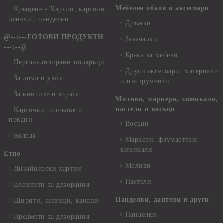
Мебелен обков и аксесоари
Кръщене - Хартии, картони,
данели , панделки
Дръжки
@--:---ГОТОВИ ПРОДУКТИ
Закачалки
---:--@
Крака за мебели
Персанализирани подаръци
Други аксесоари, материали
За дома и уюта
и инструменти
За книгите и хората
Моливи, маркери, химикали,
пастели и восъци
Картички, пликове и
покани
Восъци
Коледа
Маркери, флумастери,
химикали
Етно
Моливи
Дизайнерски хартии
Пастели
Елементи за декорация
Панделки, дантели и други
Ширити, шевици, канапи
Панделки
Предмети за декорация