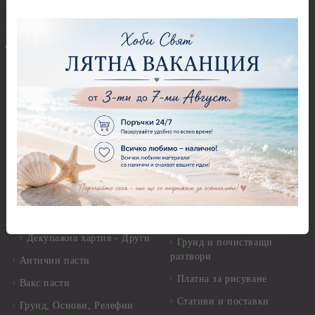
Полимерна Глина
Ъглови перфоратори
Перфоратори Основни
Приложни техники и
Фигури - кръгове, овали
Декупаж
Декупажна хартия
Перфоратори - Сърца и
звезди
Оризова декупажна
хартия А4 - Alchemy of Art -
Перфоратори - Цветя, листа
25-30 гр.
и клонки
Оризова декупажна хартия
Перфоратори - Детски
А4 - Itd. Collection - 25-30
Перфоратори - Животни
гр.
Перфоратори - Коледни и
Фина оризова декупажна
Зимни
хартия Stamperia - 21 х
29.см. - 28гр.
Рисуване
Декупажна хартия - Други
Грунд и почистващи
разтвори
Антични пасти
Платна за рисуване
Вакс пасти
Стативи и поставки
Грунд, Основи, Релефни