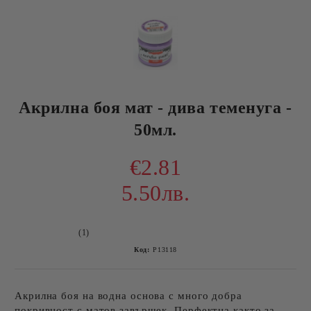
Акрилна боя мат - дива теменуга -
50мл.
€2.81
5.50лв.
(1)
Код:
P13118
Акрилна боя на водна основа с много добра
покривност с матов завършек. Перфектна както за