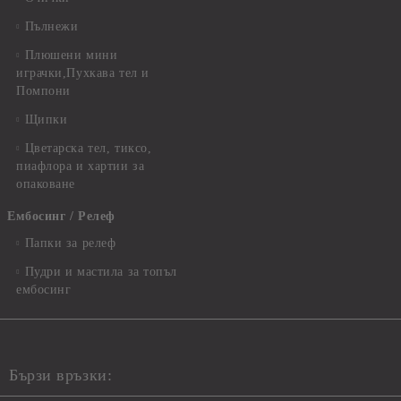
Пълнежи
Плюшени мини
играчки,Пухкава тел и
Помпони
Щипки
Цветарска тел, тиксо,
пиафлора и хартии за
опаковане
Ембосинг / Релеф
Папки за релеф
Пудри и мастила за топъл
ембосинг
Бързи връзки: