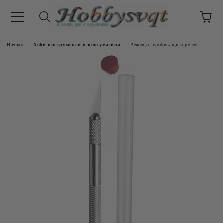
Начало
Хоби инструменти и консумативи
Режещи, пробиващи и релеф