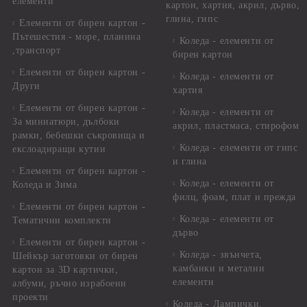
елементи
картон, хартия, акрил, дърво,
глина, гипс
Елементи от бирен картон -
Пътешестия - море, планина
Коледа - елементи от
,транспорт
бирен картон
Елементи от бирен картон -
Коледа - елементи от
Други
хартия
Елементи от бирен картон -
Коледа - елементи от
За миниатюри, дълбоки
акрил, пластмаса, стирофом
рамки, бебешки съкровища и
Коледа - елементи от гипс
екслоадиращи кутии
и глина
Елементи от бирен картон -
Коледа - елементи от
Коледа и Зима
филц, фоам, плат и прежда
Елементи от бирен картон -
Коледа - елементи от
Тематични комплекти
дърво
Елементи от бирен картон -
Коледа - звънчета,
Шейкър заготовки от бирен
камбанки и метални
картон за 3D картички,
елементи
албуми, ръчно израбоени
проекти
Коледа - Лампички,