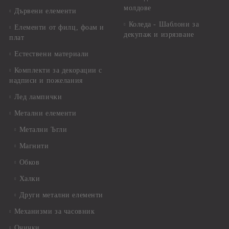
молдове
Дървени елементи
Коледа - Шаблони за
Елементи от филц, фоам и
декупаж и изрязване
плат
Естествени материали
Комплекти за декорации с
надписи и пожелания
Лед лампички
Метални елементи
Метални Ъгли
Магнити
Обков
Халки
Други метални елементи
Механизми за часовник
Очички