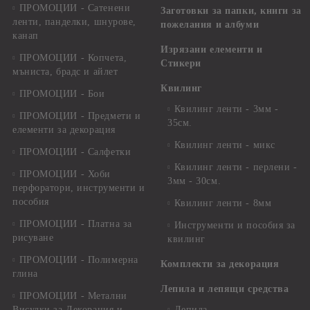
ПРОМОЦИИ - Сатенени
Заготовки за папки, книги за
ленти, панделки, шнурове,
пожелания и албуми
канап
Изрязани елементи и
ПРОМОЦИИ - Копчета,
Стикери
мъниста, брадс и айлет
Квилинг
ПРОМОЦИИ - Бои
Квилинг ленти - 3мм -
ПРОМОЦИИ - Предмети и
35см.
елементи за декорация
Квилинг ленти - микс
ПРОМОЦИИ - Салфетки
Квилинг ленти - перлени -
ПРОМОЦИИ - Хоби
3мм - 30см.
перфоратори, инструменти и
пособия
Квилинг ленти - 8мм
ПРОМОЦИИ - Платна за
Инструменти и пособия за
рисуване
квилинг
ПРОМОЦИИ - Полимерна
Комплекти за декорация
глина
Лепила и лепящи средства
ПРОМОЦИИ - Метални
Висулки за Декорация и
Лепила