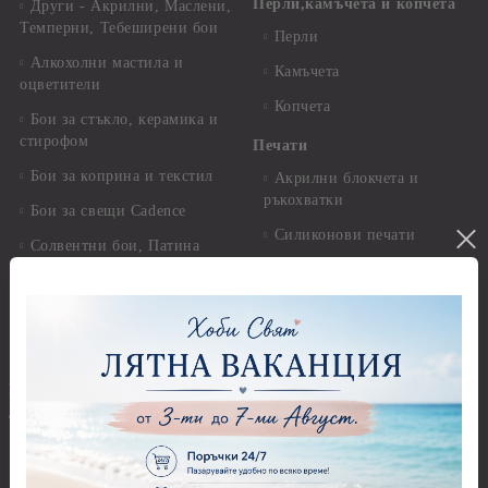
Перли,камъчета и копчета
Други - Акрилни, Маслени,
Темперни, Тебеширени бои
Перли
Алкохолни мастила и
Камъчета
оцветители
Копчета
Бои за стъкло, керамика и
стирофом
Печати
Бои за коприна и текстил
Акрилни блокчета и
ръкохватки
Бои за свещи Cadence
Силиконови печати
Солвентни бои, Патина
Гумени печати
Универсални контури
Печати за восък
Реагенти, ръжда
Предмети за декорация
Други Бои
Предмети за декорация -
Брокат, пайети, мъниста и
Акрил и пластмаса
декоративен пясък
Предмети за декорация -
Брокати, ледени кристали и
Дърво
мини перли