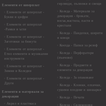
гирлянди, пълнежи и свещи
Елементи от шперплат
Коледа - Материали за
Елементи от шперплат -
декорация - брокати,
Букви и цифри
восък,мастила, пасти и
Елементи от шперплат
кристали
-Рамки и ъгли
Коледа - Панделки, ширити
Елементи от шперплат -
и конци
Заготовки за бижута
Коелда - Папки за релеф
Елементи от шперплат -
Коледа - Перфоратори
Етно елементи и музикални
(пънчове)
инструменти
Коледа - Предмети и
Елементи от шперплат -
елементи за декорация
Зимни и Коледни
Коледа - За опаковане
Елементи от шперплат -
Други
Коледа - Kлонки, елхички,
сушени плодове и шишарки
Елементи и материали за
декорация
Коледа - Печати
Акрил и пластмаса
Коледа - Силиконови