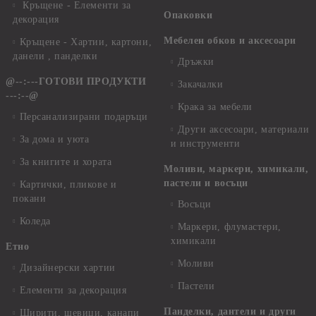
Кръщене - Елементи за
Опаковки
декорация
Мебелен обков и аксесоари
Кръщене - Хартии, картони,
данели , панделки
Дръжки
@--:---ГОТОВИ ПРОДУКТИ
Закачалки
---:--@
Крака за мебели
Персанализирани подаръци
Други аксесоари, материали
За дома и уюта
и инструменти
За книгите и хората
Моливи, маркери, химикали,
пастели и восъци
Картички, пликове и
покани
Восъци
Коледа
Маркери, флумастери,
химикали
Етно
Моливи
Дизайнерски хартии
Пастели
Елементи за декорация
Панделки, дантели и други
Ширити, шевици, канапи