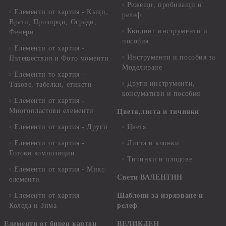
Режещи, пробиващи и
Елементи от хартия - Къщи,
релеф
Врати, Прозорци, Огради,
Квилинг инструменти и
Фенери
пособия
Елементи от хартия -
Инструменти и пособия за
Пътешествия и Фото моменти
Моделиране
Елементи то хартия -
Други инструменти,
Такове, табелки, етикети
консумативи и пособия
Елементи от хартия -
Многопластови елементи
Цветя,листа и тичинки
Елементи от хартия - Други
Цветя
Елементи от хартия -
Листа и клонки
Готови композиции
Тичинки и плодове
Елементи от хартия - Микс
Свети ВАЛЕНТИН
елементи
Елементи от хартия -
Шаблони за изрязване и
Коледа и Зима
релеф
Елементи от бирен картон
ВЕЛИКДЕН