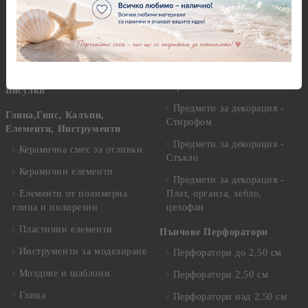
Предмети за декорация -
Пайети
Мукава, Картон и Хартия
Мъниста
Предмети за декорация -
МДФ
Декоративен пясък и
камъчета
Предмети за декорация -
Керамика и метал
Висулки
Предмети за декорация -
Глина,Гипс, Калъпи,
Стирофом
Елементи, Инструменти
Предмети за декорация -
Керамична смес за отливки
Стъкло
Керамични елементи
Предмети за декорация -
Елементи от полимерна
Плат, органза, зебло,
глина и полирезин
целофан
Пластични елементи
Пънчове Перфоратори
Инструменти за моделиране
Перфоратори до 2,50 см
Молдове и шаблони
Перфоратори 2,50 см
Глина
Перфоратори над 2,50 см