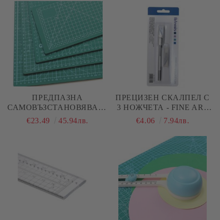
ПРЕДПАЗНА
ПРЕЦИЗЕН СКАЛПЕЛ С
САМОВЪЗСТАНОВЯВАЩА
3 НОЖЧЕТА - FINE ART
СЕ ПОДЛОЖКА ЗА
KNIFE - ARTEMIO
€23.49
45.94лв.
€4.06
7.94лв.
РЯЗАНЕ - А1