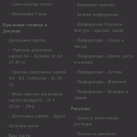
Самосъхнеща глина
Бордюрни пънчове
Полимерна Глина
Ъглови перфоратори
Перфоратори Основни
Приложни техники и
Фигури - кръгове, овали
Декупаж
Декупажна хартия
Перфоратори - Сърца и
звезди
Оризова декупажна
хартия А4 - Alchemy of Art -
Перфоратори - Цветя, листа
25-30 гр.
и клонки
Оризова декупажна хартия
Перфоратори - Детски
А4 - Itd. Collection - 25-30
Перфоратори - Животни
гр.
Перфоратори - Коледни и
Фина оризова декупажна
Зимни
хартия Stamperia - 21 х
29.см. - 28гр.
Рисуване
Декупажна хартия - Други
Грунд и почистващи
разтвори
Антични пасти
Платна за рисуване
Вакс пасти