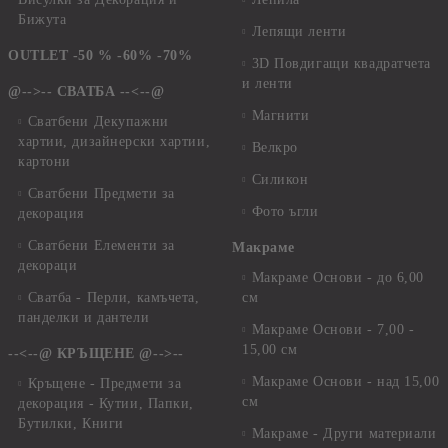
Бижута
Лепящи ленти
OUTLET -50 % -60% -70%
3D Повдигащи квадратчета
и ленти
@-->-- СВАТБА --<--@
Магнити
Сватбени Декупажни
хартии, дизайнерски хартии,
Велкро
картони
Силикон
Сватбени Предмети за
Фото ъгли
декорация
Сватбени Елементи за
Макраме
декораци
Макраме Основи - до 6,00
Сватба - Перли, камъчета,
см
панделки и дантели
Макраме Основи - 7,00 -
15,00 см
--<--@ КРЪЩЕНЕ @-->--
Макраме Основи - над 15,00
Кръщене - Предмети за
см
декорация - Кутии, Папки,
Бутилки, Книги
Макраме - Други материали