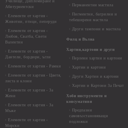
Училище, Дипломиране и
Перманентни мастила
Абитуриентски
Пигментни, багрилни и
Елементи от хартия -
тебеширени мастила
Животни, птици, пеперуди
Други тампони и мастила
Елементи от хартия -
Любов, Сватба, Свети
Филц и Вълна
Валентин
Хартии,картони и други
Елементи от хартия -
Дантели, бордюри, ъгли
Перлени хартии и картони
Елементи от хартия - Рамки
Хартии и картони
Елементи от хартия - Цветя,
Други Хартии и картони
листа и клони
Хартии и Картони За Печат
Елементи от хартия - За
Жени
Хоби инструменти и
консумативи
Елементи от хартия - За
Предпазни
Мъже
самовъзстановяващи
Елементи от хартия -
подложки
Морски