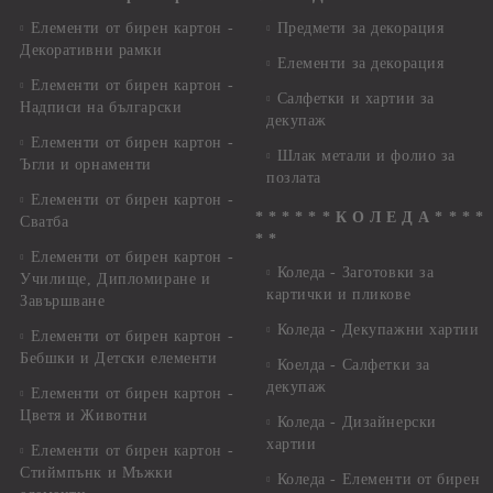
Елементи от бирен картон -
Предмети за декорация
Декоративни рамки
Елементи за декорация
Елементи от бирен картон -
Салфетки и хартии за
Надписи на български
декупаж
Елементи от бирен картон -
Шлак метали и фолио за
Ъгли и орнаменти
позлата
Елементи от бирен картон -
* * * * * * К О Л Е Д А * * * *
Сватба
* *
Елементи от бирен картон -
Коледа - Заготовки за
Училище, Дипломиране и
картички и пликове
Завършване
Коледа - Декупажни хартии
Елементи от бирен картон -
Бебшки и Детски елементи
Коелда - Салфетки за
декупаж
Елементи от бирен картон -
Цветя и Животни
Коледа - Дизайнерски
хартии
Елементи от бирен картон -
Стиймпънк и Мъжки
Коледа - Eлементи от бирен