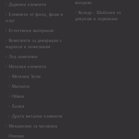
молдове
Дървени елементи
Коледа - Шаблони за
Елементи от филц, фоам и
декупаж и изрязване
плат
Естествени материали
Комплекти за декорации с
надписи и пожелания
Лед лампички
Метални елементи
Метални Ъгли
Магнити
Обков
Халки
Други метални елементи
Механизми за часовник
Очички