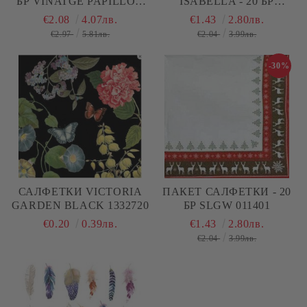
БР VINATGE PAPILLON
ISABELLA - 20 БР
007727
13309155
€2.08
4.07лв.
€1.43
2.80лв.
€2.97
5.81лв.
€2.04
3.99лв.
-30%
САЛФЕТКИ VICTORIA
ПАКЕТ САЛФЕТКИ - 20
GARDEN BLACK 1332720
БР SLGW 011401
€0.20
0.39лв.
€1.43
2.80лв.
€2.04
3.99лв.