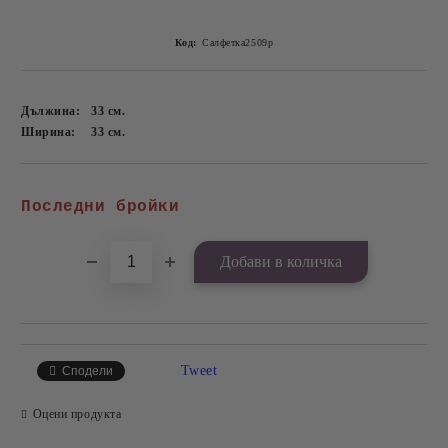
Код:
Салфетка2509p
Дължина:
33
см.
Ширина:
33
см.
Добави в желани
Последни бройки
Tweet
Сподели
Оцени продукта