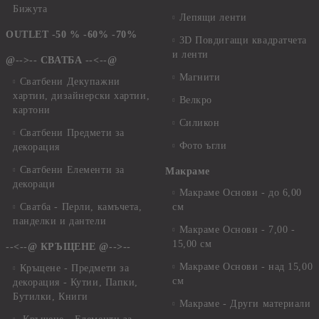
Бижута
Лепящи ленти
OUTLET -50 % -60% -70%
3D Повдигащи квадратчета
и ленти
@-->-- СВАТБА --<--@
Магнити
Сватбени Декупажни
хартии, дизайнерски хартии,
Велкро
картони
Силикон
Сватбени Предмети за
Фото ъгли
декорация
Сватбени Елементи за
Макраме
декораци
Макраме Основи - до 6,00
Сватба - Перли, камъчета,
см
панделки и дантели
Макраме Основи - 7,00 -
15,00 см
--<--@ КРЪЩЕНЕ @-->--
Макраме Основи - над 15,00
Кръщене - Предмети за
см
декорация - Кутии, Папки,
Бутилки, Книги
Макраме - Други материали