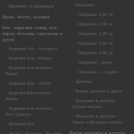
Панделки
Предмети за декорация
Панделки 0,60 см
Брадс, айлетс, холдери
Панделки 1,00 см
Бои - акрилни, гланц, мат,
перла, металик, текстилни и
Панделки 2,00 см
други
Панделки 3,00 см
Акрилни бои - Stamperia
Панделки 4,00 см
Акрилни бои - Pentart
Панделки - други
Акрилни бои металик -
Панделки - с надпис
Pentart
Дантели
Акрилни бои - Artiste
Конци, ширити и други
Акрилна боя металик -
Artiste
Панделки и дантели -
Детски мотиви
Акрилни бои металик -
Dora Cadence
Панделки и дантели -
Зимни и Коледни мотиви
Антични бои
Перли,камъчета и копчета
Други - Акрилни, Маслени,