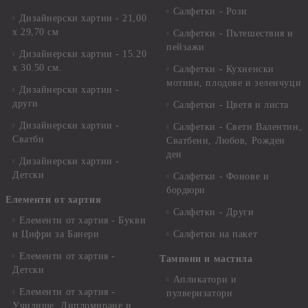
Салфетки - Рози
Дизайнерски хартии - 21,00
х 29,70 см
Салфетки - Пътешествия и
пейзажи
Дизайнерски хартии - 15.20
x 30.50 см.
Салфетки - Кухненски
мотиви, плодове и зеленчуци
Дизайнерски хартии -
други
Салфетки - Цветя и листа
Дизайнерски хартии -
Салфетки - Свети Валентин,
Сватби
Сватбени, Любов, Рожден
ден
Дизайнерски хартии -
Детски
Салфетки - Фонове и
бордюри
Елементи от хартия
Салфетки - Други
Елементи от хартия - Букви
и Цифри за Банери
Салфетки на пакет
Елементи от хартия -
Тампони и мастила
Детски
Апликатори и
Елементи от хартия -
пулверизатори
Училище, Дипломиране и