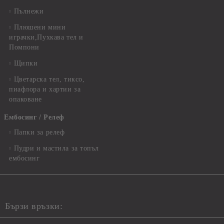
Пълнежи
Плюшени мини
играчки,Пухкава тел и
Помпони
Щипки
Цветарска тел, тиксо,
пиафлора и хартии за
опаковане
Ембосинг / Релеф
Папки за релеф
Пудри и мастила за топъл
ембосинг
Бързи връзки: