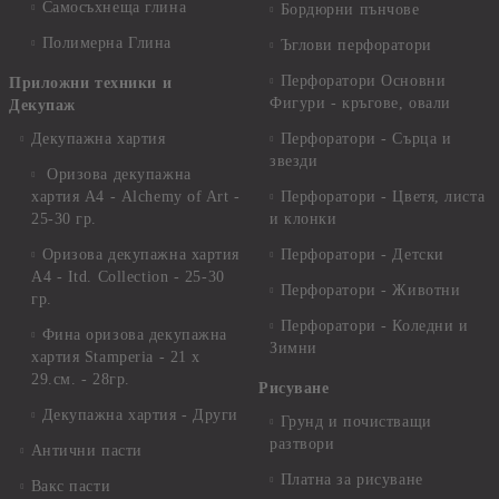
Самосъхнеща глина
Бордюрни пънчове
Полимерна Глина
Ъглови перфоратори
Перфоратори Основни
Приложни техники и
Фигури - кръгове, овали
Декупаж
Декупажна хартия
Перфоратори - Сърца и
звезди
Оризова декупажна
хартия А4 - Alchemy of Art -
Перфоратори - Цветя, листа
25-30 гр.
и клонки
Оризова декупажна хартия
Перфоратори - Детски
А4 - Itd. Collection - 25-30
Перфоратори - Животни
гр.
Перфоратори - Коледни и
Фина оризова декупажна
Зимни
хартия Stamperia - 21 х
29.см. - 28гр.
Рисуване
Декупажна хартия - Други
Грунд и почистващи
разтвори
Антични пасти
Платна за рисуване
Вакс пасти