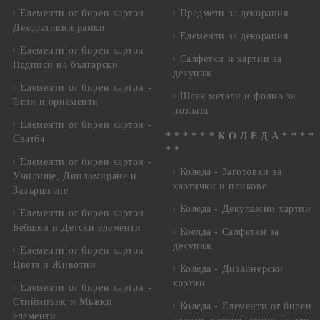
Елементи от бирен картон -
Предмети за декорация
Декоративни рамки
Елементи за декорация
Елементи от бирен картон -
Салфетки и хартии за
Надписи на български
декупаж
Елементи от бирен картон -
Шлак метали и фолио за
Ъгли и орнаменти
позлата
Елементи от бирен картон -
* * * * * * К О Л Е Д А * * * *
Сватба
* *
Елементи от бирен картон -
Коледа - Заготовки за
Училище, Дипломиране и
картички и пликове
Завършване
Коледа - Декупажни хартии
Елементи от бирен картон -
Бебшки и Детски елементи
Коелда - Салфетки за
декупаж
Елементи от бирен картон -
Цветя и Животни
Коледа - Дизайнерски
хартии
Елементи от бирен картон -
Стиймпънк и Мъжки
Коледа - Eлементи от бирен
елементи