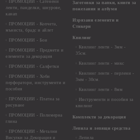
ПРОМОЦИИ - Сатенени
Заготовки за папки, книги за
ленти, панделки, шнурове,
пожелания и албуми
канап
Изрязани елементи и
ПРОМОЦИИ - Копчета,
Стикери
мъниста, брадс и айлет
Квилинг
ПРОМОЦИИ - Бои
Квилинг ленти - 3мм -
ПРОМОЦИИ - Предмети и
35см.
елементи за декорация
Квилинг ленти - микс
ПРОМОЦИИ - Салфетки
Квилинг ленти - перлени -
ПРОМОЦИИ - Хоби
3мм - 30см.
перфоратори, инструменти и
пособия
Квилинг ленти - 8мм
ПРОМОЦИИ - Платна за
Инструменти и пособия за
рисуване
квилинг
ПРОМОЦИИ - Полимерна
Комплекти за декорация
глина
Лепила и лепящи средства
ПРОМОЦИИ - Метални
Висулки за Декорация и
Лепила