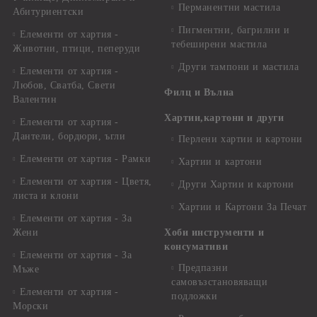
Перманентни мастила
Абитуриентски
Пигментни, багрилни и
Елементи от хартия -
тебеширени мастила
Животни, птици, пеперуди
Други тампони и мастила
Елементи от хартия -
Любов, Сватба, Свети
Филц и Вълна
Валентин
Хартии,картони и други
Елементи от хартия -
Дантели, бордюри, ъгли
Перлени хартии и картони
Елементи от хартия - Рамки
Хартии и картони
Елементи от хартия - Цветя,
Други Хартии и картони
листа и клони
Хартии и Картони За Печат
Елементи от хартия - За
Жени
Хоби инструменти и
консумативи
Елементи от хартия - За
Предпазни
Мъже
самовъзстановяващи
Елементи от хартия -
подложки
Морски