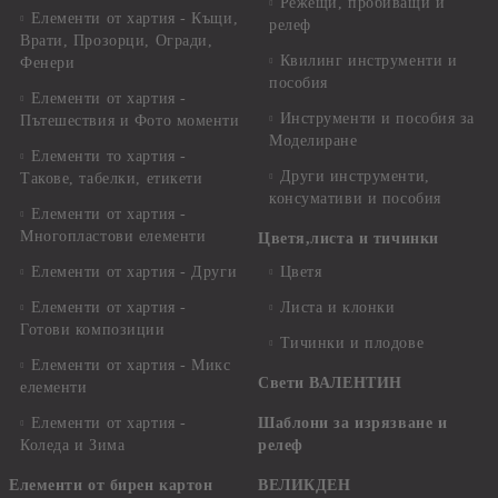
Режещи, пробиващи и
Елементи от хартия - Къщи,
релеф
Врати, Прозорци, Огради,
Квилинг инструменти и
Фенери
пособия
Елементи от хартия -
Инструменти и пособия за
Пътешествия и Фото моменти
Моделиране
Елементи то хартия -
Други инструменти,
Такове, табелки, етикети
консумативи и пособия
Елементи от хартия -
Многопластови елементи
Цветя,листа и тичинки
Елементи от хартия - Други
Цветя
Елементи от хартия -
Листа и клонки
Готови композиции
Тичинки и плодове
Елементи от хартия - Микс
Свети ВАЛЕНТИН
елементи
Елементи от хартия -
Шаблони за изрязване и
Коледа и Зима
релеф
Елементи от бирен картон
ВЕЛИКДЕН