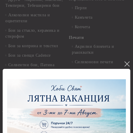
Темперни, Тебеширени бои
Перли
Алкохолни мастила и
Камъчета
оцветители
Копчета
Бои за стъкло, керамика и
стирофом
Печати
Бои за коприна и текстил
Акрилни блокчета и
ръкохватки
Бои за свещи Cadence
Силиконови печати
Солвентни бои, Патина
Гумени печати
Универсални контури
Печати за восък
Реагенти, ръжда
Предмети за декорация
Други Бои
Предмети за декорация -
Брокат, пайети, мъниста и
Акрил и пластмаса
декоративен пясък
Предмети за декорация -
Брокати, ледени кристали и
Дърво
мини перли
Предмети за декорация -