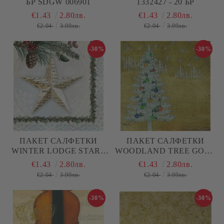
БР SDGW 006901
1332427 - 20 БР
€1.43
2.80лв.
€1.43
2.80лв.
€2.04
3.99лв.
€2.04
3.99лв.
-30%
-30%
ПАКЕТ САЛФЕТКИ
ПАКЕТ САЛФЕТКИ
WINTER LODGE STAR -
WOODLAND TREE GOLD
20 БР. 3331755
- 20 БР 3332137
€1.43
2.80лв.
€1.43
2.80лв.
€2.04
3.99лв.
€2.04
3.99лв.
-30%
-30%