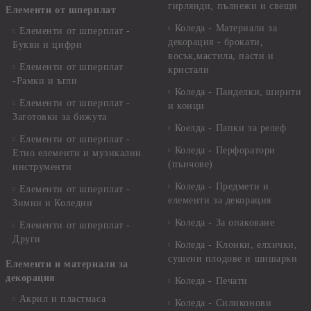
гирлянди, пълнежи и свещи
Елементи от шперплат
Коледа - Материали за
Елементи от шперплат -
декорация - брокати,
Букви и цифри
восък,мастила, пасти и
Елементи от шперплат
кристали
-Рамки и ъгли
Коледа - Панделки, ширити
Елементи от шперплат -
и конци
Заготовки за бижута
Коелда - Папки за релеф
Елементи от шперплат -
Коледа - Перфоратори
Етно елементи и музикални
(пънчове)
инструменти
Коледа - Предмети и
Елементи от шперплат -
елементи за декорация
Зимни и Коледни
Коледа - За опаковане
Елементи от шперплат -
Други
Коледа - Kлонки, елхички,
сушени плодове и шишарки
Елементи и материали за
декорация
Коледа - Печати
Акрил и пластмаса
Коледа - Силиконови