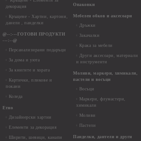
Кръщене - Елементи за
Опаковки
декорация
Мебелен обков и аксесоари
Кръщене - Хартии, картони,
данели , панделки
Дръжки
@--:---ГОТОВИ ПРОДУКТИ
Закачалки
---:--@
Крака за мебели
Персанализирани подаръци
Други аксесоари, материали
За дома и уюта
и инструменти
За книгите и хората
Моливи, маркери, химикали,
пастели и восъци
Картички, пликове и
покани
Восъци
Коледа
Маркери, флумастери,
химикали
Етно
Моливи
Дизайнерски хартии
Пастели
Елементи за декорация
Панделки, дантели и други
Ширити, шевици, канапи