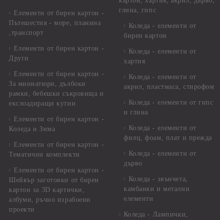
картон, хартия, акрил, дърво,
глина, гипс
Елементи от бирен картон -
Пътешестия - море, планина
Коледа - елементи от
,транспорт
бирен картон
Елементи от бирен картон -
Коледа - елементи от
Други
хартия
Елементи от бирен картон -
Коледа - елементи от
За миниатюри, дълбоки
акрил, пластмаса, стирофом
рамки, бебешки съкровища и
Коледа - елементи от гипс
екслоадиращи кутии
и глина
Елементи от бирен картон -
Коледа - елементи от
Коледа и Зима
филц, фоам, плат и прежда
Елементи от бирен картон -
Коледа - елементи от
Тематични комплекти
дърво
Елементи от бирен картон -
Коледа - звънчета,
Шейкър заготовки от бирен
камбанки и метални
картон за 3D картички,
елементи
албуми, ръчно израбоени
проекти
Коледа - Лампички,