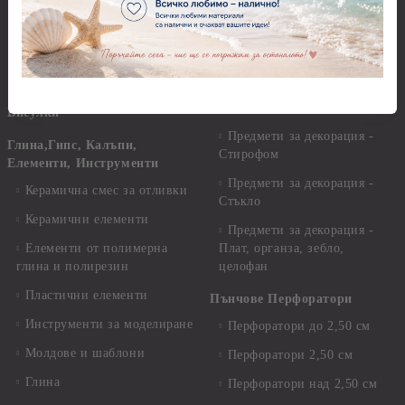
Пайети
Мукава, Картон и Хартия
Мъниста
Предмети за декорация -
МДФ
Декоративен пясък и
камъчета
Предмети за декорация -
Керамика и метал
Висулки
Предмети за декорация -
Глина,Гипс, Калъпи,
Стирофом
Елементи, Инструменти
Предмети за декорация -
Керамична смес за отливки
Стъкло
Керамични елементи
Предмети за декорация -
Елементи от полимерна
Плат, органза, зебло,
глина и полирезин
целофан
Пластични елементи
Пънчове Перфоратори
Инструменти за моделиране
Перфоратори до 2,50 см
Молдове и шаблони
Перфоратори 2,50 см
Глина
Перфоратори над 2,50 см