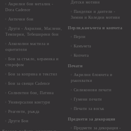
Детски мотиви
Акрилни бои металик -
Dora Cadence
Панделки и дантели -
Зимни и Коледни мотиви
Антични бои
Перли,камъчета и копчета
Други - Акрилни, Маслени,
Темперни, Тебеширени бои
Перли
Алкохолни мастила и
Камъчета
оцветители
Копчета
Бои за стъкло, керамика и
стирофом
Печати
Бои за коприна и текстил
Акрилни блокчета и
ръкохватки
Бои за свещи Cadence
Силиконови печати
Солвентни бои, Патина
Гумени печати
Универсални контури
Печати за восък
Реагенти, ръжда
Предмети за декорация
Други Бои
Предмети за декорация -