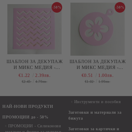
-50%
-50%
ШАБЛОН ЗА ДЕКУПАЖ
ШАБЛОН ЗА ДЕКУПАЖ
И МИКС МЕДИЯ -
И МИКС МЕДИЯ -
ZIG_ZAG- 22.00 X 22.00
FLOWER - 13.00 СМ
€1.22
2.39лв.
€0.51
1.00лв.
СМ
€2.45
4.79лв.
€1.02
1.99лв.
Инструменти и пособия
НАЙ-НОВИ ПРОДУКТИ
Заготовки и материали за
ПРОМОЦИИ до - 50%
бижута
ПРОМОЦИИ - Силиконови
Заготовки за картички и
молдове и форми за отливки