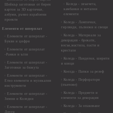
Коледа - звънчета,
Шейкър заготовки от бирен
камбанки и метални
картон за 3D картички,
елементи
албуми, ръчно израбоени
проекти
Коледа - Лампички,
гирлянди, пълнежи и свещи
Елементи от шперплат
Коледа - Материали за
Елементи от шперплат -
декорация - брокати,
Букви и цифри
восък,мастила, пасти и
Елементи от шперплат
кристали
-Рамки и ъгли
Коледа - Панделки, ширити
Елементи от шперплат -
и конци
Заготовки за бижута
Коелда - Папки за релеф
Елементи от шперплат -
Коледа - Перфоратори
Етно елементи и музикални
(пънчове)
инструменти
Коледа - Предмети и
Елементи от шперплат -
елементи за декорация
Зимни и Коледни
Коледа - За опаковане
Елементи от шперплат -
Други