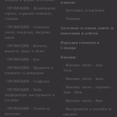
пликове
ПРОМОЦИИ - Дизайнерски
Заготовки за картички
хартии, изрязани елементи,
стикери
Пликове
ПРОМОЦИИ - Сатенени
Заготовки за папки, книги за
ленти, панделки, шнурове,
пожелания и албуми
канап
Изрязани елементи и
ПРОМОЦИИ - Копчета,
Стикери
мъниста, брадс и айлет
Квилинг
ПРОМОЦИИ - Бои
Квилинг ленти - 3мм -
ПРОМОЦИИ - Предмети и
35см.
елементи за декорация
Квилинг ленти - микс
ПРОМОЦИИ - Салфетки
Квилинг ленти - перлени -
ПРОМОЦИИ - Хоби
3мм - 30см.
перфоратори, инструменти и
пособия
Квилинг ленти - 8мм
ПРОМОЦИИ - Платна за
Инструменти и пособия за
рисуване
квилинг