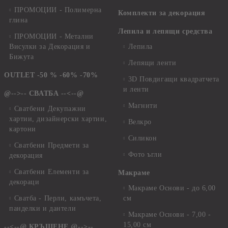
ПРОМОЦИИ - Полимерна
Комплекти за декорация
глина
Лепила и лепящи средства
ПРОМОЦИИ - Метални
Висулки за Декорация и
Лепила
Бижута
Лепящи ленти
OUTLET -50 % -60% -70%
3D Повдигащи квадратчета
и ленти
@-->-- СВАТБА --<--@
Магнити
Сватбени Декупажни
хартии, дизайнерски хартии,
Велкро
картони
Силикон
Сватбени Предмети за
Фото ъгли
декорация
Сватбени Елементи за
Макраме
декораци
Макраме Основи - до 6,00
Сватба - Перли, камъчета,
см
панделки и дантели
Макраме Основи - 7,00 -
15,00 см
--<--@ КРЪЩЕНЕ @-->--