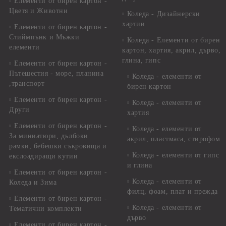
Елементи от бирен картон -
Цветя и Животни
Коледа - Дизайнерски
хартии
Елементи от бирен картон -
Стиймпънк и Мъжки
Коледа - Eлементи от бирен
елементи
картон, хартия, акрил, дърво,
глина, гипс
Елементи от бирен картон -
Пътешестия - море, планина
Коледа - елементи от
,транспорт
бирен картон
Елементи от бирен картон -
Коледа - елементи от
Други
хартия
Елементи от бирен картон -
Коледа - елементи от
За миниатюри, дълбоки
акрил, пластмаса, стирофом
рамки, бебешки съкровища и
Коледа - елементи от гипс
екслоадиращи кутии
и глина
Елементи от бирен картон -
Коледа - елементи от
Коледа и Зима
филц, фоам, плат и прежда
Елементи от бирен картон -
Коледа - елементи от
Тематични комплекти
дърво
Елементи от бирен картон -