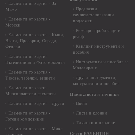
Елементи от хартия - За
Предпазни
Мъже
самовъзстановяващи
Елементи от хартия -
подложки
Морски
Режещи, пробиващи и
Елементи от хартия - Къщи,
релеф
Врати, Прозорци, Огради,
Квилинг инструменти и
Фенери
пособия
Елементи от хартия -
Инструменти и пособия за
Пътешествия и Фото моменти
Моделиране
Елементи то хартия -
Други инструменти,
Такове, табелки, етикети
консумативи и пособия
Елементи от хартия -
Многопластови елементи
Цветя,листа и тичинки
Елементи от хартия - Други
Цветя
Елементи от хартия -
Листа и клонки
Готови композиции
Тичинки и плодове
Елементи от хартия - Микс
Свети ВАЛЕНТИН
елементи