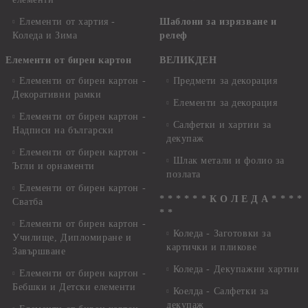
Елементи от хартия -
Шаблони за изрязване и
Коледа и Зима
релеф
Елементи от бирен картон
ВЕЛИКДЕН
Елементи от бирен картон -
Предмети за декорация
Декоративни рамки
Елементи за декорация
Елементи от бирен картон -
Салфетки и хартии за
Надписи на български
декупаж
Елементи от бирен картон -
Шлак метали и фолио за
Ъгли и орнаменти
позлата
Елементи от бирен картон -
* * * * * * К О Л Е Д А * * * *
Сватба
* *
Елементи от бирен картон -
Коледа - Заготовки за
Училище, Дипломиране и
картички и пликове
Завършване
Коледа - Декупажни хартии
Елементи от бирен картон -
Бебшки и Детски елементи
Коелда - Салфетки за
декупаж