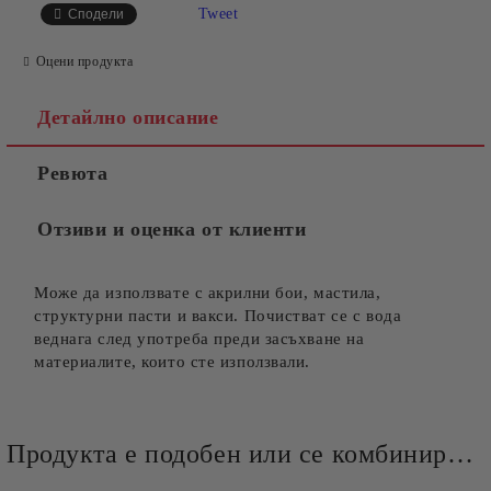
Tweet
Сподели
Оцени продукта
Детайлно описание
Ревюта
Отзиви и оценка от клиенти
Може да използвате с акрилни бои, мастила,
структурни пасти и вакси. Почистват се с вода
веднага след употреба преди засъхване на
материалите, които сте използвали.
Продукта е подобен или се комбинира добре и със следните продукти :