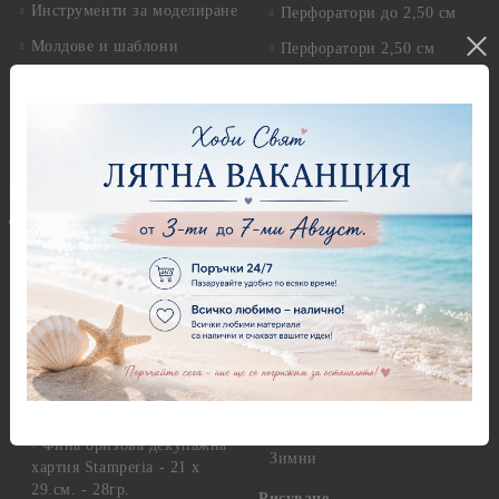
Инструменти за моделиране
Перфоратори до 2,50 см
Молдове и шаблони
Перфоратори 2,50 см
Глина
Перфоратори над 2,50 см
Самосъхнеща глина
Бордюрни пънчове
Полимерна Глина
Ъглови перфоратори
Перфоратори Основни
Приложни техники и
Фигури - кръгове, овали
Декупаж
Декупажна хартия
Перфоратори - Сърца и
звезди
Оризова декупажна
хартия А4 - Alchemy of Art -
Перфоратори - Цветя, листа
25-30 гр.
и клонки
Оризова декупажна хартия
Перфоратори - Детски
А4 - Itd. Collection - 25-30
Перфоратори - Животни
гр.
Перфоратори - Коледни и
Фина оризова декупажна
Зимни
хартия Stamperia - 21 х
29.см. - 28гр.
Рисуване