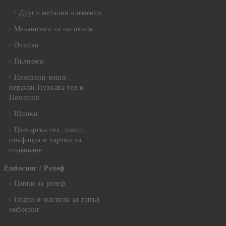
Други метални елементи
Механизми за часовник
Очички
Пълнежи
Плюшени мини
играчки,Пухкава тел и
Помпони
Щипки
Цветарска тел, тиксо,
пиафлора и хартии за
опаковане
Ембосинг / Релеф
Папки за релеф
Пудри и мастила за топъл
ембосинг