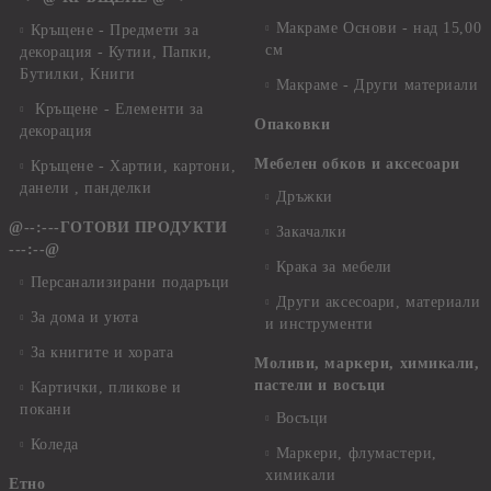
Макраме Основи - над 15,00
Кръщене - Предмети за
см
декорация - Кутии, Папки,
Бутилки, Книги
Макраме - Други материали
Кръщене - Елементи за
Опаковки
декорация
Мебелен обков и аксесоари
Кръщене - Хартии, картони,
данели , панделки
Дръжки
@--:---ГОТОВИ ПРОДУКТИ
Закачалки
---:--@
Крака за мебели
Персанализирани подаръци
Други аксесоари, материали
За дома и уюта
и инструменти
За книгите и хората
Моливи, маркери, химикали,
пастели и восъци
Картички, пликове и
покани
Восъци
Коледа
Маркери, флумастери,
химикали
Етно