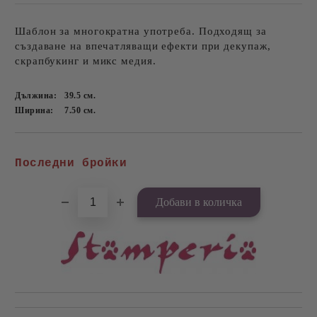
Шаблон за многократна употреба. Подходящ за
създаване на впечатляващи ефекти при декупаж,
скрапбукинг и микс медия.
Дължина:
39.5
см.
Ширина:
7.50
см.
Добави в желани
Последни бройки