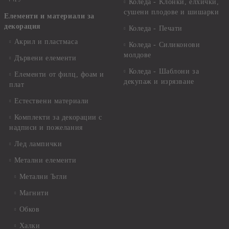
Коледа - Kлонки, елхички,
сушени плодове и шишарки
Елементи и материали за
декорация
Коледа - Печати
Акрил и пластмаса
Коледа - Силиконови
молдове
Дървени елементи
Коледа - Шаблони за
Елементи от филц, фоам и
декупаж и изрязване
плат
Естествени материали
Комплекти за декорации с
надписи и пожелания
Лед лампички
Метални елементи
Метални Ъгли
Магнити
Обков
Халки