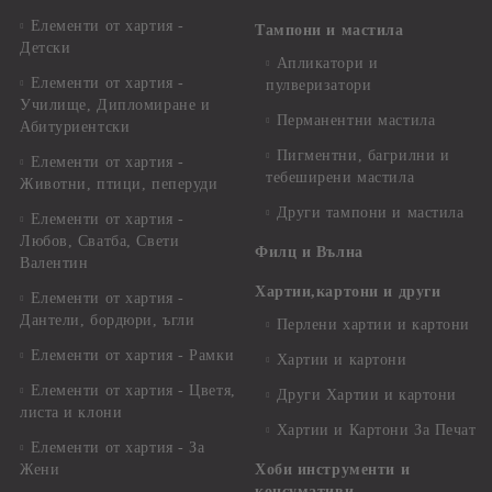
Елементи от хартия -
Тампони и мастила
Детски
Апликатори и
Елементи от хартия -
пулверизатори
Училище, Дипломиране и
Перманентни мастила
Абитуриентски
Пигментни, багрилни и
Елементи от хартия -
тебеширени мастила
Животни, птици, пеперуди
Други тампони и мастила
Елементи от хартия -
Любов, Сватба, Свети
Филц и Вълна
Валентин
Хартии,картони и други
Елементи от хартия -
Дантели, бордюри, ъгли
Перлени хартии и картони
Елементи от хартия - Рамки
Хартии и картони
Елементи от хартия - Цветя,
Други Хартии и картони
листа и клони
Хартии и Картони За Печат
Елементи от хартия - За
Жени
Хоби инструменти и
консумативи