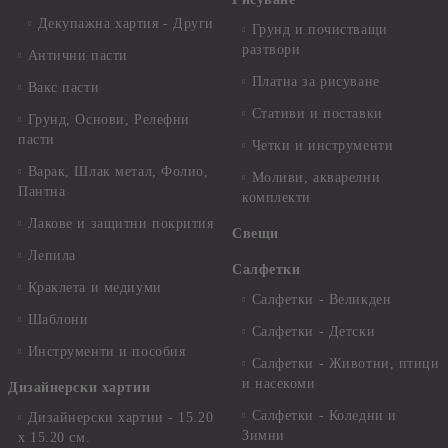
Декупажна хартия - Други
Грунд и почистващи
разтвори
Антични пасти
Платна за рисуване
Вакс пасти
Стативи и поставки
Грунд, Основи, Релефни
пасти
Четки и инструменти
Варак, Шлак метал, Фолио,
Моливи, акварелни
Пантна
комплекти
Лакове и защитни покрития
Свещи
Лепила
Салфетки
Краклета и медиуми
Салфетки - Великден
Шаблони
Салфетки - Детски
Инструменти и пособия
Салфетки - Животни, птици
и насекоми
Дизайнерски хартии
Салфетки - Коледни и
Дизайнерски хартии - 15.20
Зимни
х 15.20 см.