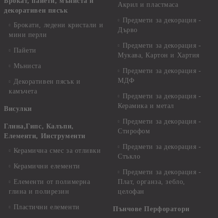
Брокат, пайети, мъниста и
Акрил и пластмаса
декоративен пясък
Предмети за декорация -
Брокати, ледени кристали и
Дърво
мини перли
Предмети за декорация -
Пайети
Мукава, Картон и Хартия
Мъниста
Предмети за декорация -
МДФ
Декоративен пясък и
камъчета
Предмети за декорация -
Керамика и метал
Висулки
Предмети за декорация -
Глина,Гипс, Калъпи,
Стирофом
Елементи, Инструменти
Предмети за декорация -
Керамична смес за отливки
Стъкло
Керамични елементи
Предмети за декорация -
Елементи от полимерна
Плат, органза, зебло,
глина и полирезин
целофан
Пластични елементи
Пънчове Перфоратори