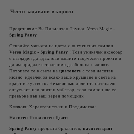
Често задавани въпроси
Представяме Ви Пигментен Тампон Versa Magic -
Spring Pansy
Открийте магията на цвета с пигментния тампон
Versa Magic - Spring Pansy
! Този уникален аксесоар
е създаден да вдъхнови вашите творчески проекти и
да им придаде несравнима дълбочина и живот.
Потопете се в света на
цветовете
с този наситен
нюанс, идеален за всяко ваше хрумване в света на
крафт изкуството. Независимо дали сте начинаещ
ентусиаст или опитен майстор, този тампон ще се
превърне във ваш верен помощник.
Ключови Характеристики и Предимства:
Наситен Пигментен Цвят:
Spring Pansy
предлага брилянтен,
наситен цвят
,