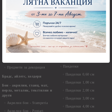
За книгите и хората
Моливи, маркери, химикали,
пастели и восъци
Картички, пликове и
покани
Восъци
Коледа
Маркери, флумастери,
химикали
Етно
Моливи
Дизайнерски хартии
Пастели
Елементи за декорация
Панделки, дантели и други
Ширити, шевици, канапи
Панделки
Предмети за декорация
Панделки 0,60 см
Брадс, айлетс, холдери
Панделки 1,00 см
Бои - акрилни, гланц, мат,
перла, металик, текстилни и
Панделки 2,00 см
други
Панделки 3,00 см
Акрилни бои - Stamperia
Панделки 4,00 см
Акрилни бои - Pentart