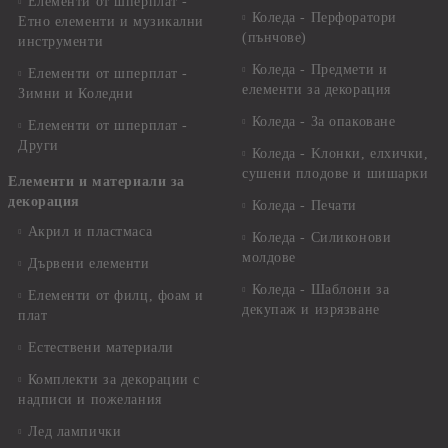
Елементи от шперплат -
Коледа - Перфоратори
Етно елементи и музикални
(пънчове)
инструменти
Коледа - Предмети и
Елементи от шперплат -
елементи за декорация
Зимни и Коледни
Коледа - За опаковане
Елементи от шперплат -
Други
Коледа - Kлонки, елхички,
сушени плодове и шишарки
Елементи и материали за
декорация
Коледа - Печати
Акрил и пластмаса
Коледа - Силиконови
молдове
Дървени елементи
Коледа - Шаблони за
Елементи от филц, фоам и
декупаж и изрязване
плат
Естествени материали
Комплекти за декорации с
надписи и пожелания
Лед лампички