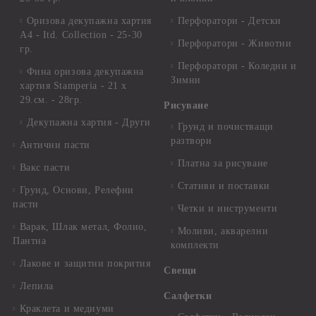
Оризова декупажна хартия
Перфоратори - Детски
А4 - Itd. Collection - 25-30
Перфоратори - Животни
гр.
Перфоратори - Коледни и
Фина оризова декупажна
Зимни
хартия Stamperia - 21 х
29.см. - 28гр.
Рисуване
Декупажна хартия - Други
Грунд и почистващи
разтвори
Антични пасти
Платна за рисуване
Вакс пасти
Стативи и поставки
Грунд, Основи, Релефни
пасти
Четки и инструменти
Варак, Шлак метал, Фолио,
Моливи, акварелни
Пантна
комплекти
Лакове и защитни покрития
Свещи
Лепила
Салфетки
Краклета и медиуми