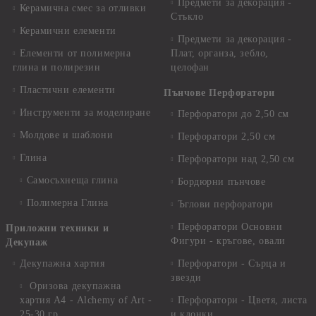
Предмети за декорация -
Керамична смес за отливки
Стъкло
Керамични елементи
Предмети за декорация -
Елементи от полимерна
Плат, органза, зебло,
глина и полирезин
целофан
Пластични елементи
Пънчове Перфоратори
Инструменти за моделиране
Перфоратори до 2,50 см
Молдове и шаблони
Перфоратори 2,50 см
Глина
Перфоратори над 2,50 см
Самосъхнеща глина
Бордюрни пънчове
Полимерна Глина
Ъглови перфоратори
Перфоратори Основни
Приложни техники и
Фигури - кръгове, овали
Декупаж
Декупажна хартия
Перфоратори - Сърца и
звезди
Оризова декупажна
хартия А4 - Alchemy of Art -
Перфоратори - Цветя, листа
25-30 гр.
и клонки