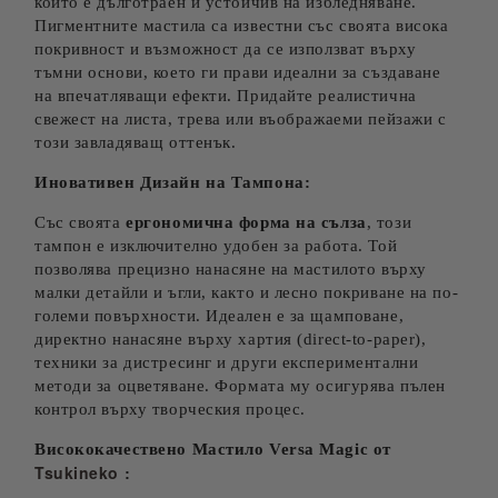
който е дълготраен и устойчив на избледняване.
Пигментните мастила са известни със своята висока
покривност и възможност да се използват върху
тъмни основи, което ги прави идеални за създаване
на впечатляващи ефекти. Придайте реалистична
свежест на листа, трева или въображаеми пейзажи с
този завладяващ оттенък.
Иновативен Дизайн на Тампона:
Със своята
ергономична форма на сълза
, този
тампон е изключително удобен за работа. Той
позволява прецизно нанасяне на мастилото върху
малки детайли и ъгли, както и лесно покриване на по-
големи повърхности. Идеален е за щамповане,
директно нанасяне върху хартия (direct-to-paper),
техники за дистресинг и други експериментални
методи за оцветяване. Формата му осигурява пълен
контрол върху творческия процес.
Висококачествено Мастило
Versa Magic от
Tsukineko
: