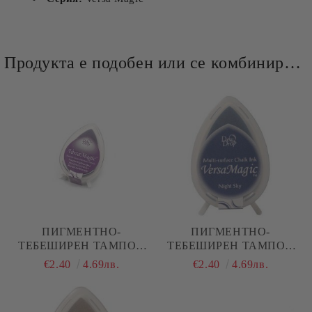
Продукта е подобен или се комбинира добре и със следните продукти :
ПИГМЕНТНО-
ПИГМЕНТНО-
ТЕБЕШИРЕН ТАМПОН
ТЕБЕШИРЕН ТАМПОН
VERSA MAGIC - PURPLE
VERSA MAGIC -NIGHT
€2.40
4.69лв.
€2.40
4.69лв.
HYDRANGEA / ЛИЛАВА
SKY / НОЩНО НЕБЕ
ХОРТЕНЗИЯ