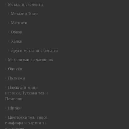
Метални елементи
Метални Ъгли
Магнити
Обков
Халки
Други метални елементи
Механизми за часовник
Очички
Пълнежи
Плюшени мини
играчки,Пухкава тел и
Помпони
Щипки
Цветарска тел, тиксо,
пиафлора и хартии за
опаковане