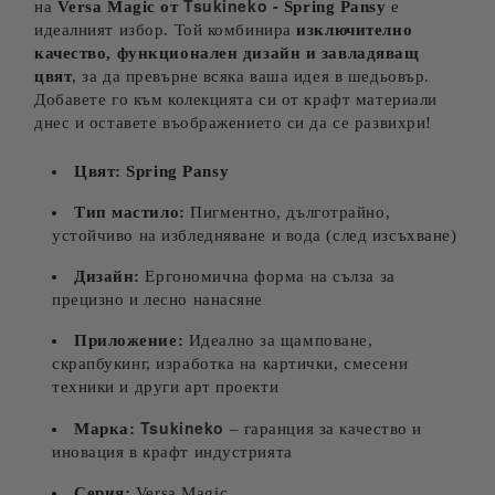
Tsukineko -
на
Versa Magic от
Spring Pansy
е
идеалният избор. Той комбинира
изключително
качество, функционален дизайн и завладяващ
цвят
, за да превърне всяка ваша идея в шедьовър.
Добавете го към колекцията си от крафт материали
днес и оставете въображението си да се развихри!
Цвят:
Spring Pansy
Тип мастило:
Пигментно, дълготрайно,
устойчиво на избледняване и вода (след изсъхване)
Дизайн:
Ергономична форма на сълза за
прецизно и лесно нанасяне
Приложение:
Идеално за щамповане,
скрапбукинг, изработка на картички, смесени
техники и други арт проекти
Tsukineko
Марка:
– гаранция за качество и
иновация в крафт индустрията
Серия:
Versa Magic