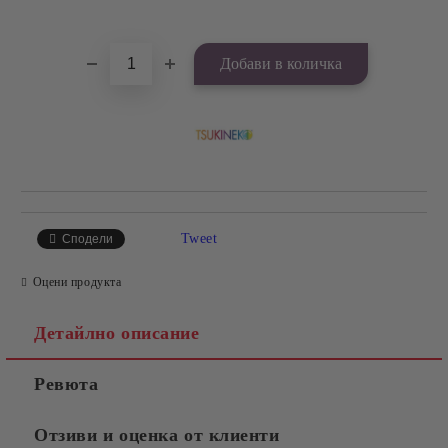
Добави в желани
Tweet
Сподели
Оцени продукта
Детайлно описание
Ревюта
Отзиви и оценка от клиенти