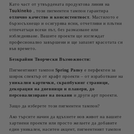
Като част от утвърдената продуктова линия на
Tsukineko
, този пигментен тампон гарантира
отлично качество и консистентност
. Мастилото е
бързосъхнещо и осигурява ясни, отчетливи и плътни
отпечатъци всеки път, без размазване или
избледняване. Вашите проекти ще изглеждат
професионално завършени и ще запазят красотата си
във времето.
Безкрайни Творчески Възможности:
Пигментният тампон
Spring Pansy
е перфектен за
широк спектър от крафт проекти – от изработване на
уникални картички, скрапбукинг страници,
декорация на дневници и планери, до
персонализиране на покани
и други арт проекти.
Защо да изберете този пигментен тампон?
Ако търсите начин да вдъхнете нов живот на вашите
хартиени проекти или просто желаете да добавите
един уникален, наситен акцент, пигментният тампон