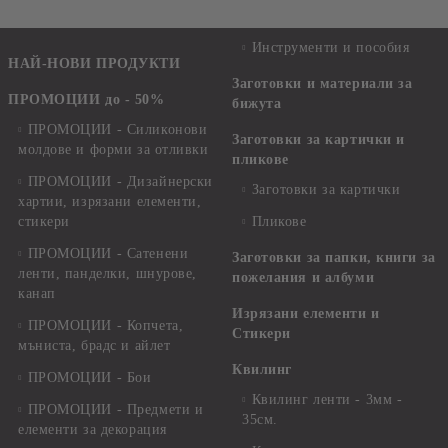
Инструменти и пособия
НАЙ-НОВИ ПРОДУКТИ
Заготовки и материали за
ПРОМОЦИИ до - 50%
бижута
ПРОМОЦИИ - Силиконови
Заготовки за картички и
молдове и форми за отливки
пликове
ПРОМОЦИИ - Дизайнерски
Заготовки за картички
хартии, изрязани елементи,
стикери
Пликове
ПРОМОЦИИ - Сатенени
Заготовки за папки, книги за
ленти, панделки, шнурове,
пожелания и албуми
канап
Изрязани елементи и
ПРОМОЦИИ - Копчета,
Стикери
мъниста, брадс и айлет
Квилинг
ПРОМОЦИИ - Бои
Квилинг ленти - 3мм -
ПРОМОЦИИ - Предмети и
35см.
елементи за декорация