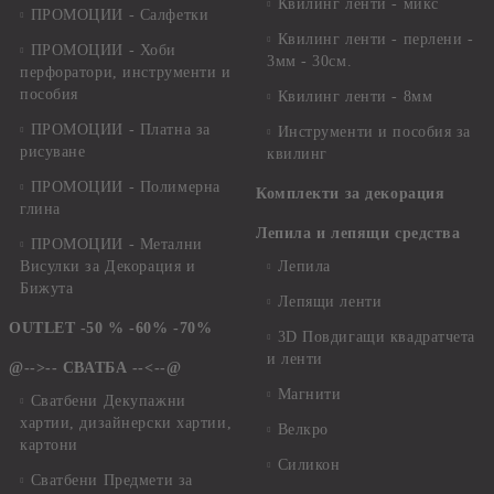
Квилинг ленти - микс
ПРОМОЦИИ - Салфетки
Квилинг ленти - перлени -
ПРОМОЦИИ - Хоби
3мм - 30см.
перфоратори, инструменти и
пособия
Квилинг ленти - 8мм
ПРОМОЦИИ - Платна за
Инструменти и пособия за
рисуване
квилинг
ПРОМОЦИИ - Полимерна
Комплекти за декорация
глина
Лепила и лепящи средства
ПРОМОЦИИ - Метални
Висулки за Декорация и
Лепила
Бижута
Лепящи ленти
OUTLET -50 % -60% -70%
3D Повдигащи квадратчета
и ленти
@-->-- СВАТБА --<--@
Магнити
Сватбени Декупажни
хартии, дизайнерски хартии,
Велкро
картони
Силикон
Сватбени Предмети за