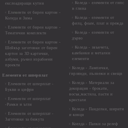
Коледа - елементи от гипс
екслоадиращи кутии
и глина
Елементи от бирен картон -
Коледа - елементи от
Коледа и Зима
филц, фоам, плат и прежда
Елементи от бирен картон -
Коледа - елементи от
Тематични комплекти
дърво
Елементи от бирен картон -
Коледа - звънчета,
Шейкър заготовки от бирен
камбанки и метални
картон за 3D картички,
елементи
албуми, ръчно израбоени
проекти
Коледа - Лампички,
гирлянди, пълнежи и свещи
Елементи от шперплат
Коледа - Материали за
Елементи от шперплат -
декорация - брокати,
Букви и цифри
восък,мастила, пасти и
Елементи от шперплат
кристали
-Рамки и ъгли
Коледа - Панделки, ширити
Елементи от шперплат -
и конци
Заготовки за бижута
Коелда - Папки за релеф