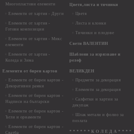
Многопластови елементи
Цветя,листа и тичинки
Елементи от хартия - Други
Цветя
Елементи от хартия -
Листа и клонки
Готови композиции
Тичинки и плодове
Елементи от хартия - Микс
Свети ВАЛЕНТИН
елементи
Елементи от хартия -
Шаблони за изрязване и
Коледа и Зима
релеф
Елементи от бирен картон
ВЕЛИКДЕН
Елементи от бирен картон -
Предмети за декорация
Декоративни рамки
Елементи за декорация
Елементи от бирен картон -
Салфетки и хартии за
Надписи на български
декупаж
Елементи от бирен картон -
Шлак метали и фолио за
Ъгли и орнаменти
позлата
Елементи от бирен картон -
* * * * * * К О Л Е Д А * * * *
Сватба