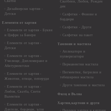
Сватби
Сватбени, Любов, Рожден
ден
Дизайнерски хартии -
Детски
Салфетки - Фонове и
бордюри
Елементи от хартия
Салфетки - Други
Елементи от хартия - Букви
и Цифри за Банери
Салфетки на пакет
Елементи от хартия -
Тампони и мастила
Детски
Апликатори и
Елементи от хартия -
пулверизатори
Училище, Дипломиране и
Перманентни мастила
Абитуриентски
Пигментни, багрилни и
Елементи от хартия -
тебеширени мастила
Животни, птици, пеперуди
Други тампони и мастила
Елементи от хартия -
Любов, Сватба, Свети
Филц и Вълна
Валентин
Хартии,картони и други
Елементи от хартия -
Дантели, бордюри, ъгли
Перлени хартии и картони