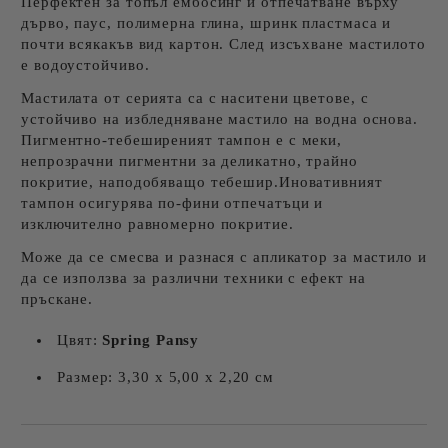
Перфектен за топъл ембосинг и отпечатване върху
дърво, паус, полимерна глина, шринк пластмаса и
почти всякакъв вид картон. След изсъхване мастилото
е водоустойчиво.
Мастилата от серията са с наситени цветове, с
устойчиво на избледняване мастило на водна основа.
Пигментно-тебеширеният тампон е с меки,
непрозрачни пигментни за деликатно, трайно
покритие, наподобяващо тебешир.Иновативният
тампон осигурява по-фини отпечатъци и
изключително равномерно покритие.
Може да се смесва и разнася с апликатор за мастило и
да се използва за различни техники с ефект на
пръскане.
Цвят:
Spring Pansy
Размер: 3,30 х 5,00 х 2,20 см