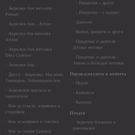
Панделки - други
Акрилни бои металик -
Панделки - с надпис
Pentart
Дантели
Акрилни бои - Artiste
Конци, ширити и други
Акрилна боя металик -
Artiste
Панделки и дантели -
Детски мотиви
Акрилни бои металик -
Dora Cadence
Панделки и дантели -
Зимни и Коледни мотиви
Антични бои
Перли,камъчета и копчета
Други - Акрилни, Маслени,
Темперни, Тебеширени бои
Перли
Алкохолни мастила и
Камъчета
оцветители
Копчета
Бои за стъкло, керамика и
стирофом
Печати
Бои за коприна и текстил
Акрилни блокчета и
ръкохватки
Бои за свещи Cadence