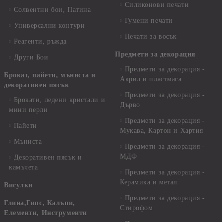
Силиконови печати
Солвентни бои, Патина
Гумени печати
Универсални контури
Печати за восък
Реагенти, ръжда
Предмети за декорация
Други Бои
Предмети за декорация -
Брокат, пайети, мъниста и
Акрил и пластмаса
декоративен пясък
Предмети за декорация -
Брокати, ледени кристали и
Дърво
мини перли
Предмети за декорация -
Пайети
Мукава, Картон и Хартия
Мъниста
Предмети за декорация -
МДФ
Декоративен пясък и
камъчета
Предмети за декорация -
Керамика и метал
Висулки
Предмети за декорация -
Глина,Гипс, Калъпи,
Стирофом
Елементи, Инструменти