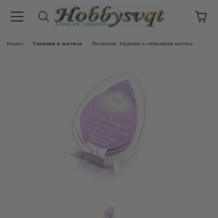
Начало
Тампони и мастила
Пигментни, багрилни и тебеширени мастила