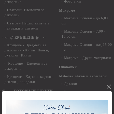
Фото ъгли
декорация
Сватбени Елементи за
Макраме
декораци
Макраме Основи - до 6,00
Сватба - Перли, камъчета,
см
панделки и дантели
Макраме Основи - 7,00 -
15,00 см
--<--@ КРЪЩЕНЕ @-->--
Макраме Основи - над 15,00
Кръщене - Предмети за
см
декорация - Кутии, Папки,
Бутилки, Книги
Макраме - Други материали
Кръщене - Елементи за
Опаковки
декорация
Мебелен обков и аксесоари
Кръщене - Хартии, картони,
данели , панделки
Дръжки
@--:---ГОТОВИ ПРОДУКТИ
Закачалки
---:--@
Крака за мебели
Персанализирани подаръци
Други аксесоари, материали
За дома и уюта
и инструменти