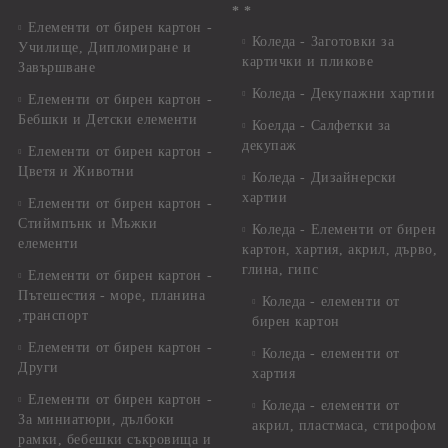
* *
Елементи от бирен картон -
Коледа - Заготовки за
Училище, Дипломиране и
картички и пликове
Завършване
Коледа - Декупажни хартии
Елементи от бирен картон -
Бебшки и Детски елементи
Коелда - Салфетки за
декупаж
Елементи от бирен картон -
Цветя и Животни
Коледа - Дизайнерски
хартии
Елементи от бирен картон -
Стиймпънк и Мъжки
Коледа - Eлементи от бирен
елементи
картон, хартия, акрил, дърво,
глина, гипс
Елементи от бирен картон -
Пътешестия - море, планина
Коледа - елементи от
,транспорт
бирен картон
Елементи от бирен картон -
Коледа - елементи от
Други
хартия
Елементи от бирен картон -
Коледа - елементи от
За миниатюри, дълбоки
акрил, пластмаса, стирофом
рамки, бебешки съкровища и