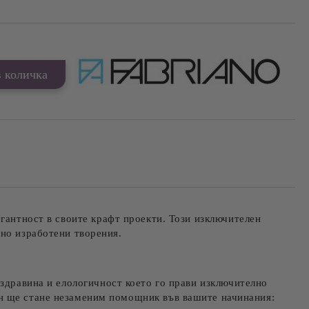
легантност в своите крафт проекти. Този изключителен
чно изработени творения.
 здравина и елологичност което го прави изключително
он ще стане незаменим помощник във вашите начинания: