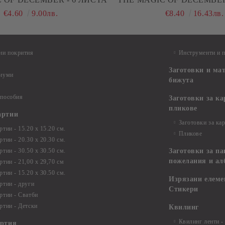
€4.60
9.00лв.
€8.40
16.43лв.
ни покрития
Инструменти и 
Заготовки и ма
диуми
бижута
 пособия
Заготовки за к
пликове
артии
Заготовки за ка
тии - 15.20 х 15.20 см.
Пликове
тии - 20.30 х 20.30 см.
тии - 30.50 х 30.50 см.
Заготовки за па
пожелания и ал
ртии - 21,00 х 29,70 см
тии - 15.20 x 30.50 см.
Изрязани елеме
ртии - други
Стикери
ртии - Сватби
ртии - Детски
Квилинг
Квилинг ленти -
артия