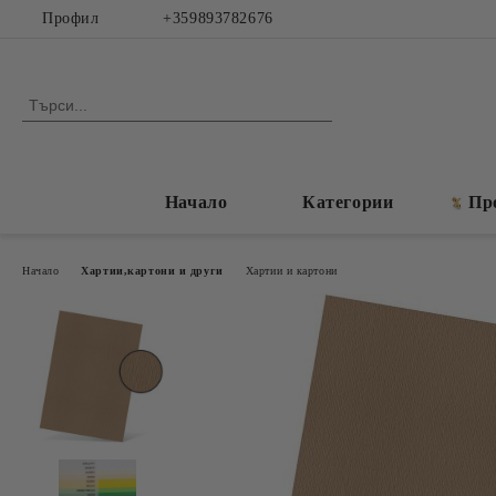
Профил
+359893782676
Начало
Категории
Пр
Начало
Хартии,картони и други
Хартии и картони