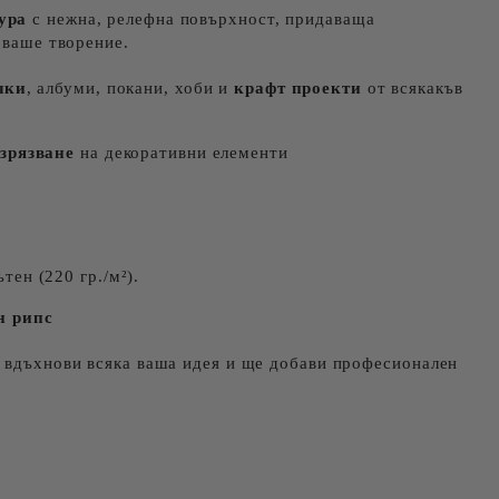
ура
с нежнa, релефна повърхност, придаваща
 ваше творение.
чки
, албуми, покани, хоби и
крафт проекти
от всякакъв
изрязване
на декоративни елементи
тен (220 гр./м²).
н рипс
е вдъхнови всяка ваша идея и ще добави професионален