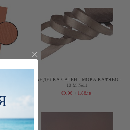
TA ( ELLE
ПАНДЕЛКА САТЕН - МОКА КАФЯВО -
G/M²
10 М №11
€0.96
1.88лв.