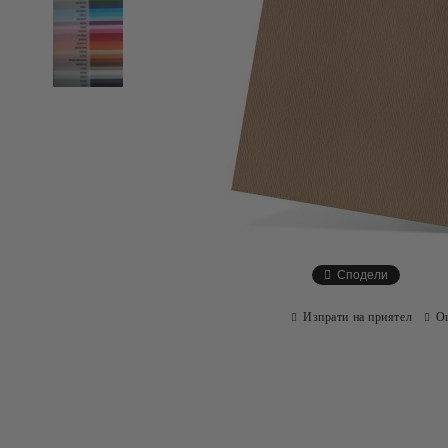
Сподели
Изпрати на приятел
О