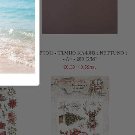
АФЯВО - 10
КАРТОН - ТЪМНО КАФЯВ ( NETTUNO )
- A4 - 280 G/M²
€0.30
0.59лв.