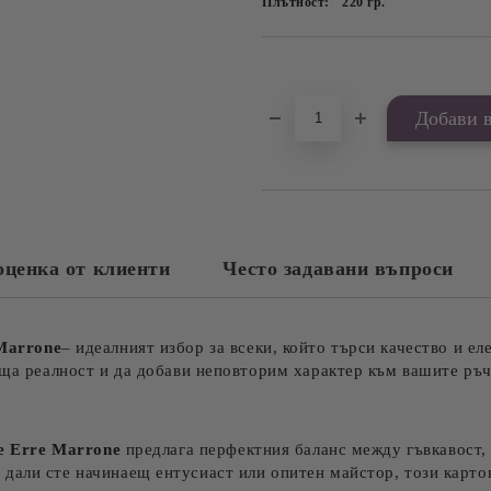
Плътност:
220
гр.
Добави в желани
оценка от клиенти
Често задавани въпроси
 Marrone
– идеалният избор за всеки, който търси качество и е
тяща реалност и да добави неповторим характер към вашите ръ
le Erre Marrone
предлага перфектния баланс между гъвкавост,
 дали сте начинаещ ентусиаст или опитен майстор, този карт