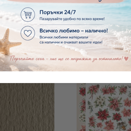
САТЕН С НАДПИС - HAPPY
ПАНДЕЛКА РИПС - МОКА К
DAY - КАФЯВО - 1 М.
М №11
€0.41
0.80лв.
€1.02
1.99лв.