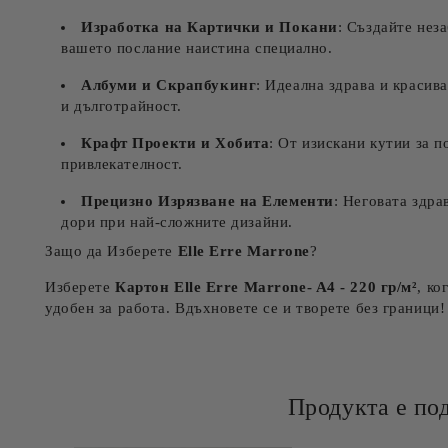
Изработка на Картички и Покани
: Създайте нез
вашето послание наистина специално.
Албуми и Скрапбукинг
: Идеална здрава и красив
и дълготрайност.
Крафт Проекти и Хобита
: От изискани кутии за 
привлекателност.
Прецизно Изрязване на Елементи
: Неговата здра
дори при най-сложните дизайни.
Защо да Изберете
Elle Erre Marrone
?
Изберете
Картон
Elle Erre Marrone
- A4 - 220 гр/м²
, ко
удобен за работа. Вдъхновете се и творете без граници!
Продукта е по