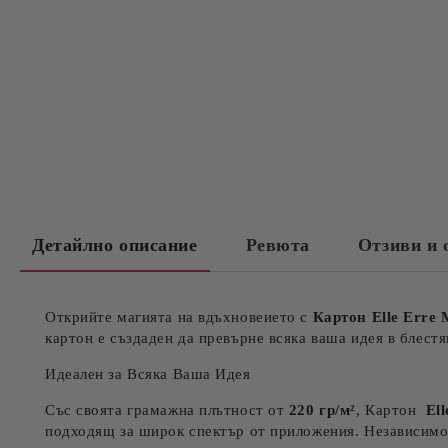
Детайлно описание
Ревюта
Отзиви и 
Открийте магията на вдъхновеието с
Карто
н Elle Erre
картон е създаден да превърне всяка ваша идея в блес
Идеален за Всяка Ваша Идея
Със своята грамажна плътност от
220 гр/м²
, Картон
El
подходящ за широк спектър от приложения. Независимо