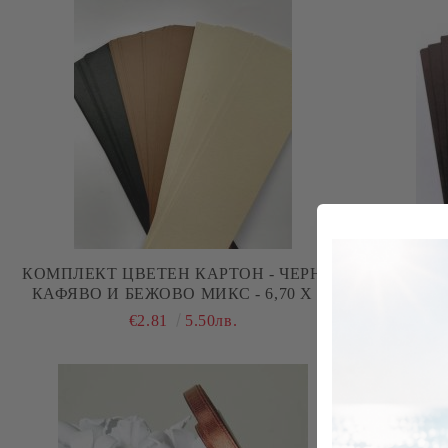
КОМПЛЕКТ ЦВЕТЕН КАРТОН - ЧЕРНО ,
КОМПЛЕ
КАФЯВО И БЕЖОВО МИКС - 6,70 Х 30
КАФЯВО И Б
СМ - 45 БР.
€2.81
5.50лв.