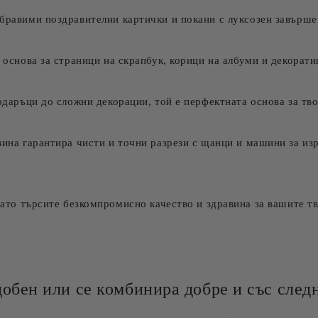
абравими поздравителни картички и покани с луксозен завърше
а основа за страници на скрапбук, корици на албуми и декорат
подаръци до сложни декорации, той е перфектната основа за тв
вина гарантира чисти и точни разрези с щанци и машини за изря
гато търсите безкомпромисно качество и здравина за вашите 
добен или се комбинира добре и със следн