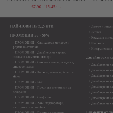
€7.90
15.45лв.
НАЙ-НОВИ ПРОДУКТИ
Лакове и защит
Лепила
ПРОМОЦИИ до - 50%
Краклета и ме
ПРОМОЦИИ - Силиконови молдове и
Шаблони
форми за отливки
Инструменти и
ПРОМОЦИИ - Дизайнерски хартии,
изрязани елементи, стикери
Дизайнерски х
ПРОМОЦИИ - Сатенени ленти, панделки,
Дизайнерски хар
шнурове, канап
Дизайнерски хар
ПРОМОЦИИ - Копчета, мъниста, брадс и
Дизайнерски хар
айлет
Дизайнерски ха
ПРОМОЦИИ - Бои
Дизайнерски хар
ПРОМОЦИИ - Предмети и елементи за
декорация
Дизайнерски ха
ПРОМОЦИИ - Салфетки
Дизайнерски ха
ПРОМОЦИИ - Хоби перфоратори,
Дизайнерски ха
инструменти и пособия
Елементи от х
ПРОМОЦИИ - Платна за рисуване