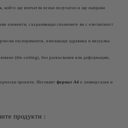
к, който ще впечатли всеки получател и ще направи
ивни елементи, съхраняващи спомените ви с елегантност
орчески експерименти, изискващи здравина и визуална
зване (die-cutting), без разкъсвания или деформации,
творчески проекти. Неговият
формат А4
е универсален и
ите продукти :