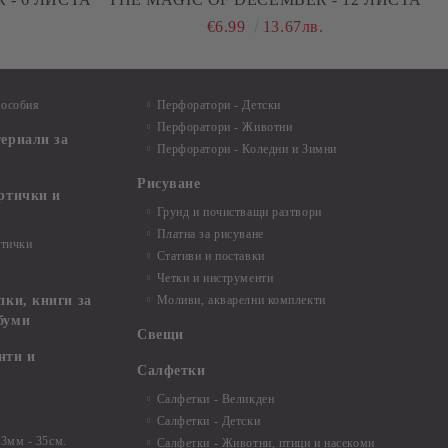
€6.99
13.67лв.
пособия
Перфоратори - Детски
Перфоратори - Животни
териали за
Перфоратори - Коледни и Зимни
Рисуване
артички и
Грунд и почистващи разтвори
Платна за рисуване
ртички
Стативи и поставки
Четки и инструменти
пки, книги за
Моливи, акварелни комплекти
буми
Свещи
нти и
Салфетки
Салфетки - Великден
Салфетки - Детски
 3мм - 35см.
Салфетки - Животни, птици и насекоми