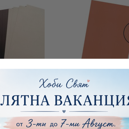
КТ ЦВЕТЕН КАРТОН -
КАРТОН - TERRA BRUCIA
ЕЖОВО МИКС - 11,80 Х 30
ERRE ) - A4 - 220 
СМ - 25 БР.
€2.35
4.60лв.
€0.36
0.70лв.