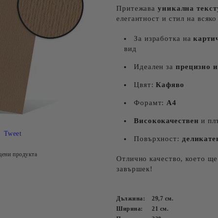
Притежава
уникална текст
елегантност и стил на всяко
За изработка на
карти
вид
Идеален за
прецизно 
Цвят:
Кафяво
Форамт:
А4
Висококачествен
и плъ
Tweet
Повърхност:
деликате
цени продукта
Отлично качество, което щ
завършек!
Дължина:
29,7
см.
Ширина:
21
см.