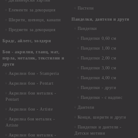
Дизайнерски хартии
Пастели
Елементи за декорация
Панделки, дантели и други
Ширити, шевици, канапи
Панделки
Предмети за декорация
Панделки 0,60 см
Брадс, айлетс, холдери
Панделки 1,00 см
Бои - акрилни, гланц, мат,
перла, металик, текстилни и
Панделки 2,00 см
други
Панделки 3,00 см
Акрилни бои - Stamperia
Панделки 4,00 см
Акрилни бои - Pentart
Панделки - други
Акрилни бои металик -
Панделки - с надпис
Pentart
Дантели
Акрилни бои - Artiste
Конци, ширити и други
Акрилна боя металик -
Artiste
Панделки и дантели -
Детски мотиви
Акрилни бои металик -