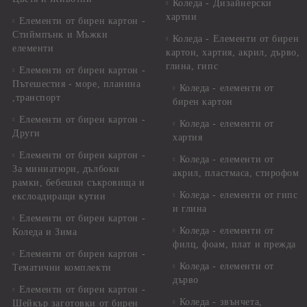
Коледа - Дизайнерски
хартии
Елементи от бирен картон -
Стиймпънк и Мъжки
Коледа - Eлементи от бирен
елементи
картон, хартия, акрил, дърво,
глина, гипс
Елементи от бирен картон -
Пътешестия - море, планина
Коледа - елементи от
,транспорт
бирен картон
Елементи от бирен картон -
Коледа - елементи от
Други
хартия
Елементи от бирен картон -
Коледа - елементи от
За миниатюри, дълбоки
акрил, пластмаса, стирофом
рамки, бебешки съкровища и
Коледа - елементи от гипс
екслоадиращи кутии
и глина
Елементи от бирен картон -
Коледа - елементи от
Коледа и Зима
филц, фоам, плат и прежда
Елементи от бирен картон -
Коледа - елементи от
Тематични комплекти
дърво
Елементи от бирен картон -
Коледа - звънчета,
Шейкър заготовки от бирен