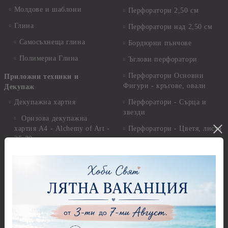
Молдове и шаблони
Перфоратори 2,50 см
Глина
Перфоратори над 2,50 см
Самосъхнеща глина
Бордюрни пънчове
Полимерна Глина
Ъглови перфоратори
Перфоратори Основни
Приложни техники и
Фигури - кръгове, овали
Декупаж
Декупажна хартия
Перфоратори - Сърца и
звезди
Оризова декупажна
хартия А4 - Alchemy of Art -
Перфоратори - Цветя, листа
25-30 гр.
и клонки
Оризова декупажна хартия
Перфоратори - Детски
А4 - Itd. Collection - 25-30
Перфоратори - Животни
гр.
Перфоратори - Коледни и
Фина оризова декупажна
Зимни
хартия Stamperia - 21 х
29.см. - 28гр.
Рисуване