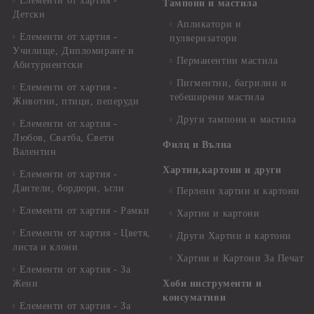
Елементи от хартия -
Тампони и мастила
Детски
Апликатори и
Елементи от хартия -
пулверизатори
Училище, Дипломиране и
Перманентни мастила
Абитуриентски
Пигментни, багрилни и
Елементи от хартия -
тебеширени мастила
Животни, птици, пеперуди
Други тампони и мастила
Елементи от хартия -
Любов, Сватба, Свети
Филц и Вълна
Валентин
Хартии,картони и други
Елементи от хартия -
Дантели, бордюри, ъгли
Перлени хартии и картони
Елементи от хартия - Рамки
Хартии и картони
Елементи от хартия - Цветя,
Други Хартии и картони
листа и клони
Хартии и Картони За Печат
Елементи от хартия - За
Жени
Хоби инструменти и
консумативи
Елементи от хартия - За