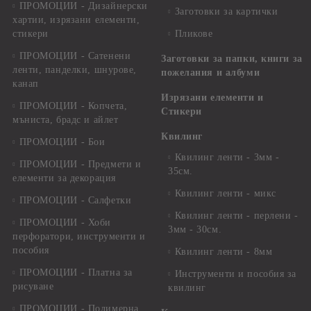
ПРОМОЦИИ - Дизайнерски
Заготовки за картички
хартии, изрязани елементи,
стикери
Пликове
ПРОМОЦИИ - Сатенени
Заготовки за папки, книги за
ленти, панделки, шнурове,
пожелания и албуми
канап
Изрязани елементи и
ПРОМОЦИИ - Копчета,
Стикери
мъниста, брадс и айлет
Квилинг
ПРОМОЦИИ - Бои
Квилинг ленти - 3мм -
ПРОМОЦИИ - Предмети и
35см.
елементи за декорация
Квилинг ленти - микс
ПРОМОЦИИ - Салфетки
Квилинг ленти - перлени -
ПРОМОЦИИ - Хоби
3мм - 30см.
перфоратори, инструменти и
пособия
Квилинг ленти - 8мм
ПРОМОЦИИ - Платна за
Инструменти и пособия за
рисуване
квилинг
ПРОМОЦИИ - Полимерна