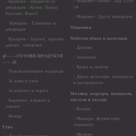
Макраме Основи - над 15,00
Кръщене - Предмети за
см
декорация - Кутии, Папки,
Бутилки, Книги
Макраме - Други материали
Кръщене - Елементи за
Опаковки
декорация
Мебелен обков и аксесоари
Кръщене - Хартии, картони,
данели , панделки
Дръжки
@--:---ГОТОВИ ПРОДУКТИ
Закачалки
---:--@
Крака за мебели
Персанализирани подаръци
Други аксесоари, материали
За дома и уюта
и инструменти
За книгите и хората
Моливи, маркери, химикали,
пастели и восъци
Картички, пликове и
покани
Восъци
Коледа
Маркери, флумастери,
химикали
Етно
Моливи