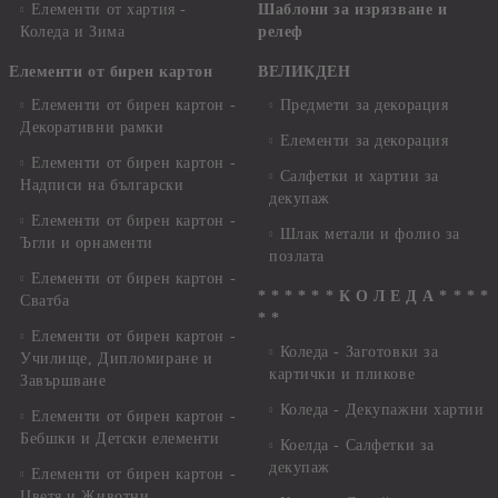
Елементи от хартия -
Шаблони за изрязване и
Коледа и Зима
релеф
Елементи от бирен картон
ВЕЛИКДЕН
Елементи от бирен картон -
Предмети за декорация
Декоративни рамки
Елементи за декорация
Елементи от бирен картон -
Салфетки и хартии за
Надписи на български
декупаж
Елементи от бирен картон -
Шлак метали и фолио за
Ъгли и орнаменти
позлата
Елементи от бирен картон -
* * * * * * К О Л Е Д А * * * *
Сватба
* *
Елементи от бирен картон -
Коледа - Заготовки за
Училище, Дипломиране и
картички и пликове
Завършване
Коледа - Декупажни хартии
Елементи от бирен картон -
Бебшки и Детски елементи
Коелда - Салфетки за
декупаж
Елементи от бирен картон -
Цветя и Животни