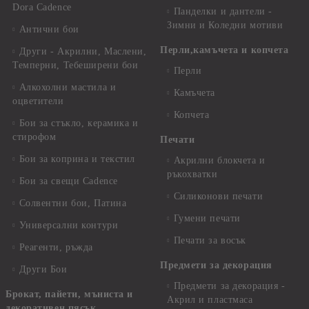
Dora Cadence
Панделки и дантели -
Зимни и Коледни мотиви
Антични бои
Перли,камъчета и копчета
Други - Акрилни, Маслени,
Темперни, Тебеширени бои
Перли
Алкохолни мастила и
Камъчета
оцветители
Копчета
Бои за стъкло, керамика и
стирофом
Печати
Бои за коприна и текстил
Акрилни блокчета и
ръкохватки
Бои за свещи Cadence
Силиконови печати
Солвентни бои, Патина
Гумени печати
Универсални контури
Печати за восък
Реагенти, ръжда
Предмети за декорация
Други Бои
Предмети за декорация -
Брокат, пайети, мъниста и
Акрил и пластмаса
декоративен пясък