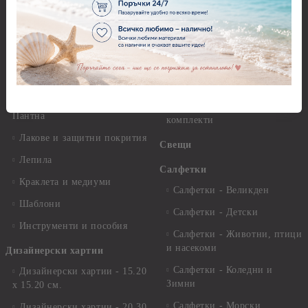
Декупажна хартия - Други
Грунд и почистващи
разтвори
Антични пасти
Платна за рисуване
Вакс пасти
Стативи и поставки
Грунд, Основи, Релефни
пасти
Четки и инструменти
Варак, Шлак метал, Фолио,
Моливи, акварелни
Пантна
комплекти
Лакове и защитни покрития
Свещи
Лепила
Салфетки
Краклета и медиуми
Салфетки - Великден
Шаблони
Салфетки - Детски
Инструменти и пособия
Салфетки - Животни, птици
и насекоми
Дизайнерски хартии
Салфетки - Коледни и
Дизайнерски хартии - 15.20
Зимни
х 15.20 см.
Салфетки - Морски
Дизайнерски хартии - 20.30