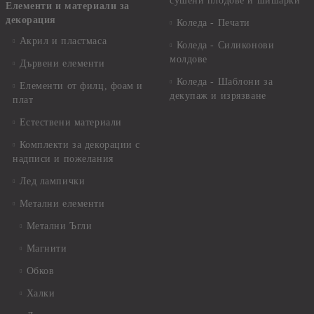
сушени плодове и шишарки
Елементи и материали за
декорация
Коледа - Печати
Акрил и пластмаса
Коледа - Силиконови
молдове
Дървени елементи
Коледа - Шаблони за
Елементи от филц, фоам и
декупаж и изрязване
плат
Естествени материали
Комплекти за декорации с
надписи и пожелания
Лед лампички
Метални елементи
Метални Ъгли
Магнити
Обков
Халки