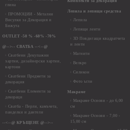
Комплекти за декорация
глина
Лепила и лепящи средства
ПРОМОЦИИ - Метални
Висулки за Декорация и
Лепила
Бижута
Лепящи ленти
OUTLET -50 % -60% -70%
3D Повдигащи квадратчета
и ленти
@-->-- СВАТБА --<--@
Магнити
Сватбени Декупажни
хартии, дизайнерски хартии,
Велкро
картони
Силикон
Сватбени Предмети за
Фото ъгли
декорация
Сватбени Елементи за
Макраме
декораци
Макраме Основи - до 6,00
Сватба - Перли, камъчета,
см
панделки и дантели
Макраме Основи - 7,00 -
15,00 см
--<--@ КРЪЩЕНЕ @-->--