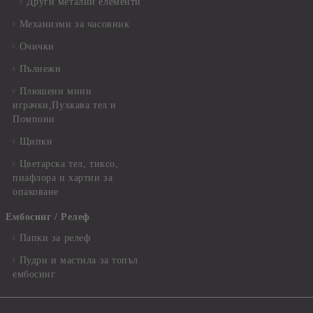
Други метални елементи
Механизми за часовник
Очички
Пълнежи
Плюшени мини
играчки,Пухкава тел и
Помпони
Щипки
Цветарска тел, тиксо,
пиафлора и хартии за
опаковане
Ембосинг / Релеф
Папки за релеф
Пудри и мастила за топъл
ембосинг