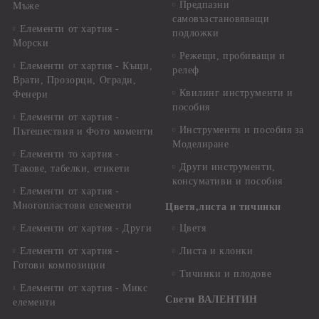
Предпазни
Мъже
самовъзстановяващи
Елементи от хартия -
подложки
Морски
Режещи, пробиващи и
Елементи от хартия - Къщи,
релеф
Врати, Прозорци, Огради,
Квилинг инструменти и
Фенери
пособия
Елементи от хартия -
Инструменти и пособия за
Пътешествия и Фото моменти
Моделиране
Елементи то хартия -
Други инструменти,
Такове, табелки, етикети
консумативи и пособия
Елементи от хартия -
Многопластови елементи
Цветя,листа и тичинки
Елементи от хартия - Други
Цветя
Елементи от хартия -
Листа и клонки
Готови композиции
Тичинки и плодове
Елементи от хартия - Микс
Свети ВАЛЕНТИН
елементи