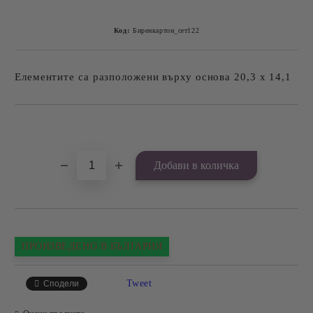
Код:
Биренкартон_сет122
Елементите са разположени върху основа 20,3 х 14,1
Добави в желани
ПРОИЗВЕДЕНО В БЪЛГАРИЯ
Tweet
Сподели