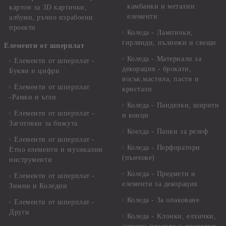
камбанки и метални
картон за 3D картички,
елементи
албуми, ръчно израбоени
проекти
Коледа - Лампички,
гирлянди, пълнежи и свещи
Елементи от шперплат
Коледа - Материали за
Елементи от шперплат -
декорация - брокати,
Букви и цифри
восък,мастила, пасти и
Елементи от шперплат
кристали
-Рамки и ъгли
Коледа - Панделки, ширити
Елементи от шперплат -
и конци
Заготовки за бижута
Коелда - Папки за релеф
Елементи от шперплат -
Коледа - Перфоратори
Етно елементи и музикални
(пънчове)
инструменти
Коледа - Предмети и
Елементи от шперплат -
елементи за декорация
Зимни и Коледни
Коледа - За опаковане
Елементи от шперплат -
Други
Коледа - Kлонки, елхички,