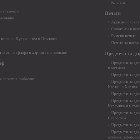
Копчета
и елементи
Печати
часовник
Акрилни блокчет
Силиконови печ
Гумени печати
играчки,Пухкава тел и Помпони
Печати за восък
 тиксо, пиафлора и хартии за опаковане
Предмети за де
Предмети за дек
еф
пластмаса
Предмети за дек
а за топъл ембосинг
Предмети за дек
Картон и Хартия
Предмети за де
Предмети за дек
Керамика и метал
Предмети за дек
Стирофом
Предмети за дек
Предмети за дек
органза, зебло, ц