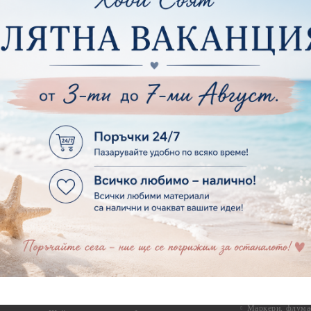
Силикон
ртия - Други
Фото ъгли
ртия - Готови композиции
Макраме
ртия - Микс елементи
ртия - Коледа и Зима
Макраме Основи 
Макраме Основи 
ирен картон
Макраме Основи 
рен картон - Декоративни рамки
Макраме - Друг
рен картон - Надписи на български
Опаковки
рен картон - Ъгли и орнаменти
рен картон - Сватба
Мебелен обков 
рен картон - Училище, Дипломиране и Завършване
Дръжки
рен картон - Бебшки и Детски елементи
Закачалки
рен картон - Цветя и Животни
Крака за мебели
рен картон - Стиймпънк и Мъжки елементи
Други аксесоари
рен картон - Пътешестия - море, планина ,транспорт
инструменти
рен картон - Други
рен картон - За миниатюри, дълбоки рамки, бебешки
Моливи, маркер
лоадиращи кутии
пастели и восъ
рен картон - Коледа и Зима
Восъци
рен картон - Тематични комплекти
Маркери, флума