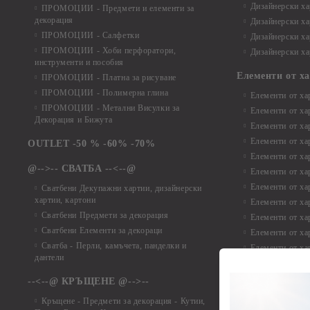
Дизайнерски хар
ПРОМОЦИИ - Предмети и елементи за
декорация
Дизайнерски ха
ПРОМОЦИИ - Салфетки
Дизайнерски ха
ПРОМОЦИИ - Хоби перфоратори,
Дизайнерски ха
инструменти и пособия
Елементи от х
ПРОМОЦИИ - Платна за рисуване
ПРОМОЦИИ - Полимерна глина
Елементи от ха
ПРОМОЦИИ - Метални Висулки за
Елементи от ха
Декорация и Бижута
Елементи от ха
Елементи от ха
OUTLET -50 % -60% -70%
Елементи от ха
@-->-- СВАТБА --<--@
Елементи от ха
Елементи от ха
Сватбени Декупажни хартии, дизайнерски
хартии, картони
Елементи от ха
Сватбени Предмети за декорация
Елементи от ха
Сватбени Елементи за декораци
Елементи от ха
Сватба - Перли, камъчета, панделки и
Елементи от ха
дантели
Елементи от ха
Елементи от ха
--<--@ КРЪЩЕНЕ @-->--
Елементи то хар
Кръщене - Предмети за декорация - Кутии,
Елементи от ха