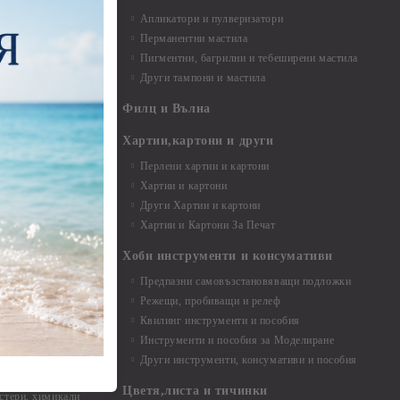
Апликатори и пулверизатори
Перманентни мастила
Пигментни, багрилни и тебеширени мастила
Други тампони и мастила
- до 6,00 см
- 7,00 - 15,00 см
Филц и Вълна
- над 15,00 см
и материали
Хартии,картони и други
Перлени хартии и картони
Хартии и картони
и аксесоари
Други Хартии и картони
Хартии и Картони За Печат
Хоби инструменти и консумативи
Предпазни самовъзстановяващи подложки
, материали и
Режещи, пробиващи и релеф
Квилинг инструменти и пособия
и, химикали,
Инструменти и пособия за Моделиране
ци
Други инструменти, консумативи и пособия
Цветя,листа и тичинки
стери, химикали