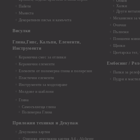
Обков
Халки
Пайети
Други металн
Мъниста
Механизми за 
Декоративен пясък и камъчета
Очички
Висулки
Пълнежи
Плюшени мини 
Глина,Гипс, Калъпи, Елементи,
Щипки
Инструменти
Цветарска тел,
Керамична смес за отливки
Ембосинг / Рел
Керамични елементи
Елементи от полимерна глина и полирезин
Папки за релеф
Пластични елементи
Пудри и мастил
Инструменти за моделиране
Молдове и шаблони
Глина
Самосъхнеща глина
Полимерна Глина
Приложни техники и Декупаж
Декупажна хартия
Оризова декупажна хартия А4 - Alchemy