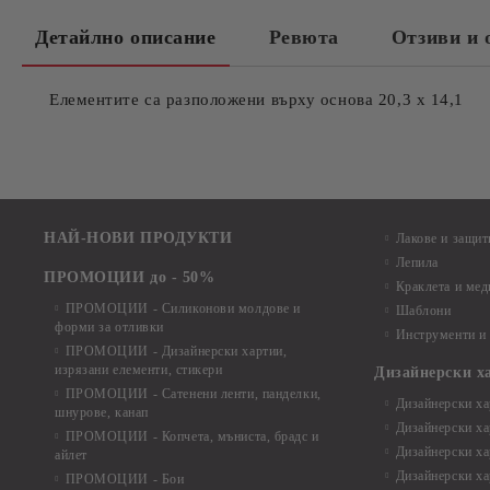
Детайлно описание
Ревюта
Отзиви и 
Елементите са разположени върху основа 20,3 х 14,1
НАЙ-НОВИ ПРОДУКТИ
Лакове и защит
Лепила
ПРОМОЦИИ до - 50%
Краклета и ме
ПРОМОЦИИ - Силиконови молдове и
Шаблони
форми за отливки
Инструменти и
ПРОМОЦИИ - Дизайнерски хартии,
изрязани елементи, стикери
Дизайнерски х
ПРОМОЦИИ - Сатенени ленти, панделки,
Дизайнерски хар
шнурове, канап
Дизайнерски хар
ПРОМОЦИИ - Копчета, мъниста, брадс и
Дизайнерски хар
айлет
Дизайнерски ха
ПРОМОЦИИ - Бои