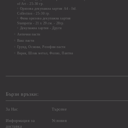
of Art - 25-30 гр.
Оризова декупажна хартия А4 - Itd.
Collection - 25-30 гр.
Фина оризова декупажна хартия
Stamperia - 21 х 29.см. - 28гр.
Декупажна хартия - Други
Антични пасти
Вакс пасти
Грунд, Основи, Релефни пасти
Варак, Шлак метал, Фолио, Пантна
Бързи връзки:
За Нас
Търсене
Информация за
Условия
доставка