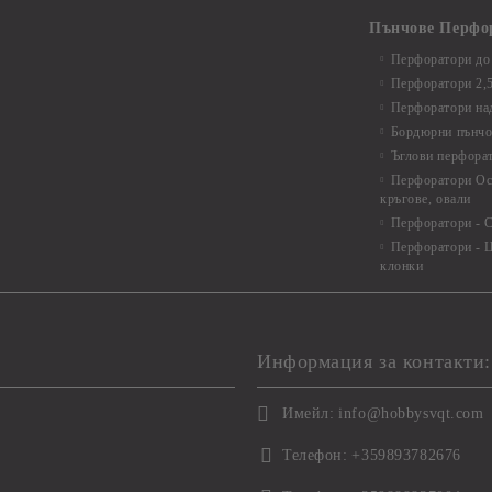
Пънчове Перфо
Перфоратори до 
Перфоратори 2,
Перфоратори над
Бордюрни пънчо
Ъглови перфора
Перфоратори Ос
кръгове, овали
Перфоратори - С
Перфоратори - Ц
клонки
Информация за контакти:
Имейл:
info@hobbysvqt.com
Телефон:
+359893782676