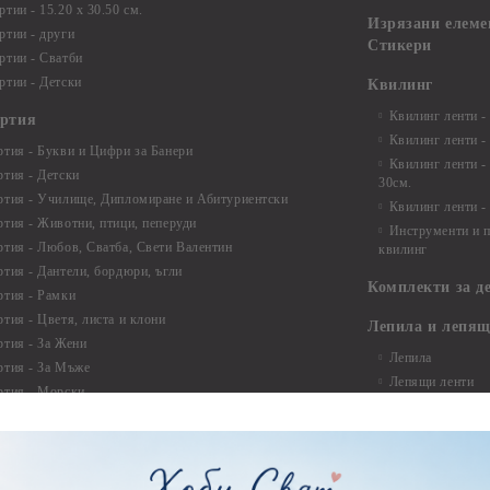
тии - 15.20 x 30.50 см.
Изрязани елеме
ртии - други
Стикери
ртии - Сватби
ртии - Детски
Квилинг
Квилинг ленти -
артия
Квилинг ленти -
ртия - Букви и Цифри за Банери
Квилинг ленти -
ртия - Детски
30см.
ртия - Училище, Дипломиране и Абитуриентски
Квилинг ленти -
ртия - Животни, птици, пеперуди
Инструменти и п
ртия - Любов, Сватба, Свети Валентин
квилинг
ртия - Дантели, бордюри, ъгли
Комплекти за д
ртия - Рамки
ртия - Цветя, листа и клони
Лепила и лепящ
ртия - За Жени
Лепила
ртия - За Мъже
Лепящи ленти
ртия - Морски
3D Повдигащи к
ртия - Къщи, Врати, Прозорци, Огради, Фенери
ленти
ртия - Пътешествия и Фото моменти
Магнити
тия - Такове, табелки, етикети
Велкро
ртия - Многопластови елементи