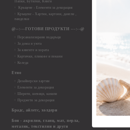
Папки, Бутилки, Книги
Елементи от ха
Кръщене - Елементи за декорация
Елементи от ха
Кръщене - Хартии, картони, данели ,
Елементи от ха
панделки
Елементи от ха
@--:---ГОТОВИ ПРОДУКТИ ---:--@
Елементи от б
Персанализирани подаръци
Елементи от би
За дома и уюта
Елементи от би
За книгите и хората
Елементи от би
Картички, пликове и покани
Елементи от би
Коледа
Елементи от би
Етно
Елементи от би
Дизайнерски хартии
Елементи от би
Елементи за декорация
Елементи от би
Ширити, шевици, канапи
Елементи от би
Предмети за декорация
Елементи от би
Елементи от би
Брадс, айлетс, холдери
съкровища и екс
Елементи от би
Бои - акрилни, гланц, мат, перла,
Елементи от би
металик, текстилни и други