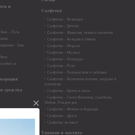
нти и
Салфетки
Салфетки - Великден
Салфетки - Детски
 3мм - 35см.
Салфетки - Животни, птици и насекоми
 микс
Салфетки - Коледни и Зимни
 перлени - 3мм -
Салфетки - Морски
Салфетки - Музика
 8мм
Салфетки - Пеперуди
особия за
Салфетки - Рози
Салфетки - Пътешествия и пейзажи
екорация
Салфетки - Кухненски мотиви, плодове и
зеленчуци
и средства
Салфетки - Цветя и листа
Салфетки - Свети Валентин, Сватбени,
Любов, Рожден ден
Салфетки - Фонове и бордюри
вадратчета и
Салфетки - Други
Салфетки на пакет
Тампони и мастила