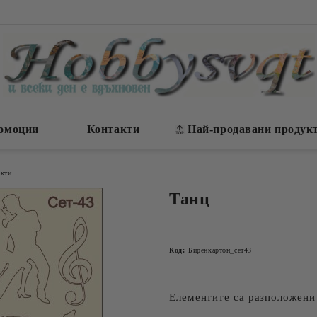
омоции
Контакти
Най-продавани продук
екти
Танц
Код:
Биренкартон_сет43
Елементите са разположени 