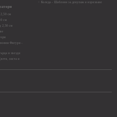
Коледа - Шаблони за декупаж и изрязване
ратори
2,50 см
50 см
 2,50 см
ве
тори
новни Фигури -
ърца и звезди
ветя, листа и