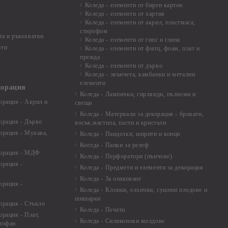
Коледа - елементи от бирен картон
Коледа - елементи от хартия
Коледа - елементи от акрил, пластмаса,
стирофом
а и ръкохватки
Коледа - елементи от гипс и глина
ати
Коледа - елементи от филц, фоам, плат и
прежда
Коледа - елементи от дърво
Коледа - звънчета, камбанки и метални
елементи
корация
Коледа - Лампички, гирлянди, пълнежи и
орация - Акрил и
свещи
Коледа - Материали за декорация - брокати,
орация - Дърво
восък,мастила, пасти и кристали
орация - Мукава,
Коледа - Панделки, ширити и конци
Коелда - Папки за релеф
корация - МДФ
Коледа - Перфоратори (пънчове)
орация -
Коледа - Предмети и елементи за декорация
Коледа - За опаковане
орация -
Коледа - Kлонки, елхички, сушени плодове и
шишарки
орация - Стъкло
Коледа - Печати
орация - Плат,
Коледа - Силиконови молдове
елофан