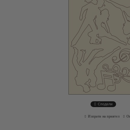
Сподели
Изпрати на приятел
О