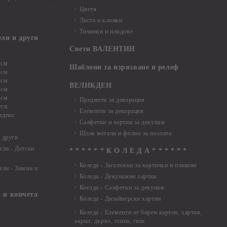
Цветя
Листа и клонки
Тичинки и плодове
ели и други
Свети ВАЛЕНТИН
 см
Шаблони за изрязване и релеф
 см
 см
ВЕЛИКДЕН
 см
 см
Предмети за декорация
уги
Елементи за декорация
адпис
Салфетки и хартии за декупаж
Шлак метали и фолио за позлата
 други
ели - Детски
* * * * * * К О Л Е Д А * * * * * *
Коледа - Заготовки за картички и пликове
ели - Зимни и
Коледа - Декупажни хартии
Коелда - Салфетки за декупаж
 и копчета
Коледа - Дизайнерски хартии
Коледа - Eлементи от бирен картон, хартия,
акрил, дърво, глина, гипс