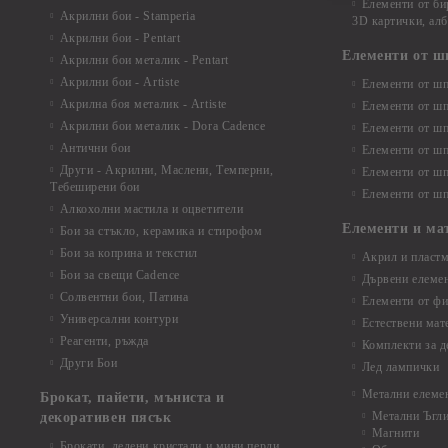
Елементи от би
Акрилни бои - Stamperia
3D картички, ал
Акрилни бои - Pentart
Елементи от ш
Акрилни бои металик - Pentart
Акрилни бои - Artiste
Елементи от шп
Акрилна боя металик - Artiste
Елементи от шп
Акрилни бои металик - Dora Cadence
Елементи от шп
Антични бои
Елементи от шп
Други - Акрилни, Маслени, Темперни,
Елементи от шп
Тебеширени бои
Елементи от шп
Алкохолни мастила и оцветители
Елементи и ма
Бои за стъкло, керамика и стирофом
Бои за коприна и текстил
Акрил и пластм
Бои за свещи Cadence
Дървени елеме
Солвентни бои, Патина
Елементи от фи
Универсални контури
Естествени мат
Реагенти, ръжда
Комплекти за д
Други Бои
Лед лампички
Метални елеме
Брокат, пайети, мъниста и
Метални Ъгл
декоративен пясък
Магнити
Брокати, ледени кристали и мини перли