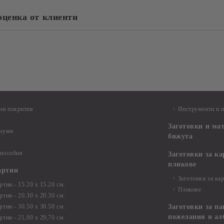
оценка от клиенти
ни покрития
Инструменти и 
Заготовки и ма
диуми
бижута
 пособия
Заготовки за к
пликове
артии
Заготовки за ка
тии - 15.20 х 15.20 см.
Пликове
тии - 20.30 х 20.30 см.
тии - 30.50 х 30.50 см.
Заготовки за па
пожелания и ал
ртии - 21,00 х 29,70 см