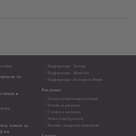
пособия
Перфоратори - Детски
Перфоратори - Животни
териали за
Перфоратори - Коледни и Зимни
Рисуване
артички и
Грунд и почистващи разтвори
Платна за рисуване
ртички
Стативи и поставки
Четки и инструменти
пки, книги за
Моливи, акварелни комплекти
буми
Свещи