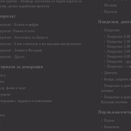
рен картон - Шейкър заготовки от бирен картон за
Моливи
буми, ръчно израбоени проекти
Пастели
перплат
Панделки, дант
ерплат - Букви и цифри
Панделки
ерплат -Рамки и ъгли
Панделки 0,60
ерплат - Заготовки за бижута
Панделки 1,00
ерплат - Етно елементи и музикални инструменти
Панделки 2,00
ерплат - Зимни и Коледни
Панделки 3,00
Панделки 4,00
ерплат - Други
Панделки - др
Панделки - с н
териали за декорация
Дантели
аса
Конци, ширити и
нти
Панделки и дант
лц, фоам и плат
мотиви
ериали
Панделки и дант
екорации с надписи и пожелания
Коледни мотиви
Перли,камъчета
нти
Перли
и
Камъчета