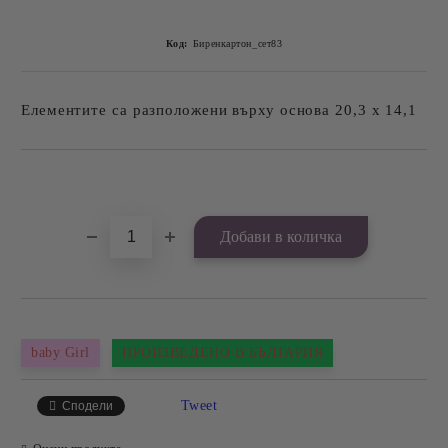
Код:
Биренкартон_сет83
Елементите са разположени върху основа 20,3 х 14,1
Добави в желани
baby Girl
ПРОИЗВЕДЕНО В БЪЛГАРИЯ
Tweet
Сподели