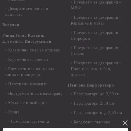
Предмети за декорация -
МДФ
Декоративен пясък и
камъчета
Предмети за декорация -
Керамика и метал
Висулки
Предмети за декорация -
Глина,Гипс, Калъпи,
Стирофом
Елементи, Инструменти
Предмети за декорация -
Керамична смес за отливки
Стъкло
Керамични елементи
Предмети за декорация -
Елементи от полимерна
Плат, органза, зебло,
глина и полирезин
целофан
Пластични елементи
Пънчове Перфоратори
Инструменти за моделиране
Перфоратори до 2,50 см
Молдове и шаблони
Перфоратори 2,50 см
Глина
Перфоратори над 2,50 см
Самосъхнеща глина
Бордюрни пънчове
Полимерна Глина