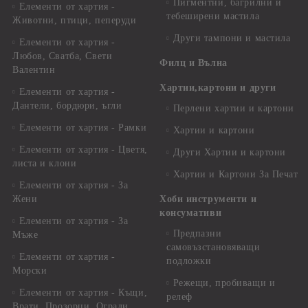
Пигментни, багрилни и
Елементи от хартия -
тебеширени мастила
Животни, птици, пеперуди
Други тампони и мастила
Елементи от хартия -
Любов, Сватба, Свети
Филц и Вълна
Валентин
Хартии,картони и други
Елементи от хартия -
Дантели, бордюри, ъгли
Перлени хартии и картони
Елементи от хартия - Рамки
Хартии и картони
Елементи от хартия - Цветя,
Други Хартии и картони
листа и клони
Хартии и Картони За Печат
Елементи от хартия - За
Жени
Хоби инструменти и
консумативи
Елементи от хартия - За
Предпазни
Мъже
самовъзстановяващи
Елементи от хартия -
подложки
Морски
Режещи, пробиващи и
Елементи от хартия - Къщи,
релеф
Врати, Прозорци, Огради,