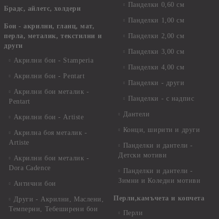
Панделки 0,60 см
Брадс, айлетс, холдери
Панделки 1,00 см
Бои - акрилни, гланц, мат,
перла, металик, текстилни и
Панделки 2,00 см
други
Панделки 3,00 см
Акрилни бои - Stamperia
Панделки 4,00 см
Акрилни бои - Pentart
Панделки - други
Акрилни бои металик -
Панделки - с надпис
Pentart
Дантели
Акрилни бои - Artiste
Конци, ширити и други
Акрилна боя металик -
Artiste
Панделки и дантели -
Детски мотиви
Акрилни бои металик -
Dora Cadence
Панделки и дантели -
Зимни и Коледни мотиви
Антични бои
Перли,камъчета и копчета
Други - Акрилни, Маслени,
Темперни, Тебеширени бои
Перли