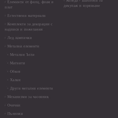
Коледа - Шаблони за
Елементи от филц, фоам и
декупаж и изрязване
плат
Естествени материали
Комплекти за декорации с
надписи и пожелания
Лед лампички
Метални елементи
Метални Ъгли
Магнити
Обков
Халки
Други метални елементи
Механизми за часовник
Очички
Пълнежи