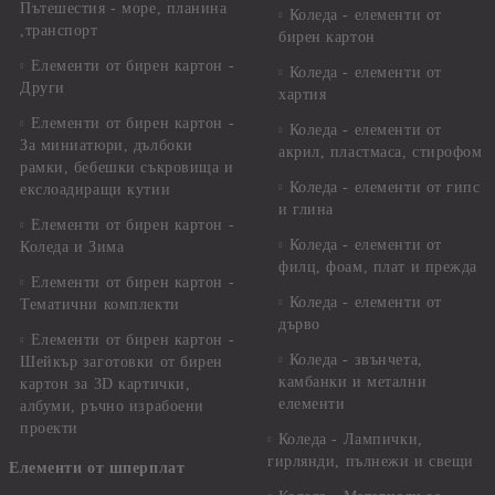
Пътешестия - море, планина
Коледа - елементи от
,транспорт
бирен картон
Елементи от бирен картон -
Коледа - елементи от
Други
хартия
Елементи от бирен картон -
Коледа - елементи от
За миниатюри, дълбоки
акрил, пластмаса, стирофом
рамки, бебешки съкровища и
Коледа - елементи от гипс
екслоадиращи кутии
и глина
Елементи от бирен картон -
Коледа - елементи от
Коледа и Зима
филц, фоам, плат и прежда
Елементи от бирен картон -
Коледа - елементи от
Тематични комплекти
дърво
Елементи от бирен картон -
Коледа - звънчета,
Шейкър заготовки от бирен
камбанки и метални
картон за 3D картички,
елементи
албуми, ръчно израбоени
проекти
Коледа - Лампички,
гирлянди, пълнежи и свещи
Елементи от шперплат