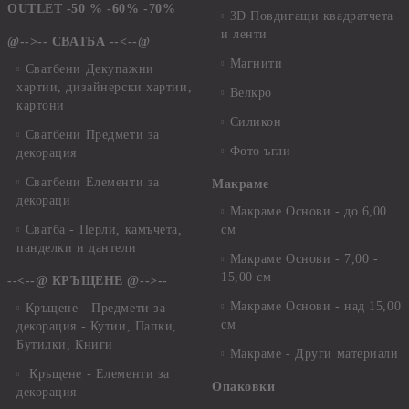
OUTLET -50 % -60% -70%
3D Повдигащи квадратчета
и ленти
@-->-- СВАТБА --<--@
Магнити
Сватбени Декупажни
хартии, дизайнерски хартии,
Велкро
картони
Силикон
Сватбени Предмети за
Фото ъгли
декорация
Сватбени Елементи за
Макраме
декораци
Макраме Основи - до 6,00
Сватба - Перли, камъчета,
см
панделки и дантели
Макраме Основи - 7,00 -
15,00 см
--<--@ КРЪЩЕНЕ @-->--
Макраме Основи - над 15,00
Кръщене - Предмети за
см
декорация - Кутии, Папки,
Бутилки, Книги
Макраме - Други материали
Кръщене - Елементи за
Опаковки
декорация