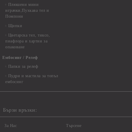
Плюшени мини
играчки,Пухкава тел и
Помпони
Щипки
Цветарска тел, тиксо,
пиафлора и хартии за
опаковане
Ембосинг / Релеф
Папки за релеф
Пудри и мастила за топъл
ембосинг
Бързи връзки:
За Нас
Търсене