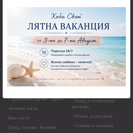
Ъглови перфоратори
Перфоратори Основни
Приложни техники и
Фигури - кръгове, овали
Декупаж
Декупажна хартия
Перфоратори - Сърца и
звезди
Оризова декупажна
хартия А4 - Alchemy of Art -
Перфоратори - Цветя, листа
25-30 гр.
и клонки
Оризова декупажна хартия
Перфоратори - Детски
А4 - Itd. Collection - 25-30
Перфоратори - Животни
гр.
Перфоратори - Коледни и
Фина оризова декупажна
Зимни
хартия Stamperia - 21 х
29.см. - 28гр.
Рисуване
Декупажна хартия - Други
Грунд и почистващи
разтвори
Антични пасти
Платна за рисуване
Вакс пасти
Стативи и поставки
Грунд, Основи, Релефни