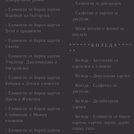
Елементи за декорация
Елементи от бирен картон -
Салфетки и хартии за
Надписи на български
декупаж
Елементи от бирен картон -
Шлак метали и фолио за
Ъгли и орнаменти
позлата
Елементи от бирен картон -
* * * * * * К О Л Е Д А * * * *
Сватба
* *
Елементи от бирен картон -
Коледа - Заготовки за
Училище, Дипломиране и
картички и пликове
Завършване
Коледа - Декупажни хартии
Елементи от бирен картон -
Бебшки и Детски елементи
Коелда - Салфетки за
декупаж
Елементи от бирен картон -
Цветя и Животни
Коледа - Дизайнерски
хартии
Елементи от бирен картон -
Стиймпънк и Мъжки
Коледа - Eлементи от бирен
елементи
картон, хартия, акрил, дърво,
глина, гипс
Елементи от бирен картон -