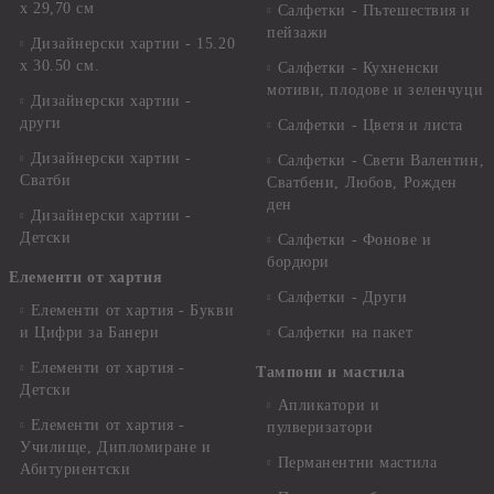
х 29,70 см
Салфетки - Пътешествия и
пейзажи
Дизайнерски хартии - 15.20
x 30.50 см.
Салфетки - Кухненски
мотиви, плодове и зеленчуци
Дизайнерски хартии -
други
Салфетки - Цветя и листа
Дизайнерски хартии -
Салфетки - Свети Валентин,
Сватби
Сватбени, Любов, Рожден
ден
Дизайнерски хартии -
Детски
Салфетки - Фонове и
бордюри
Елементи от хартия
Салфетки - Други
Елементи от хартия - Букви
и Цифри за Банери
Салфетки на пакет
Елементи от хартия -
Тампони и мастила
Детски
Апликатори и
Елементи от хартия -
пулверизатори
Училище, Дипломиране и
Перманентни мастила
Абитуриентски