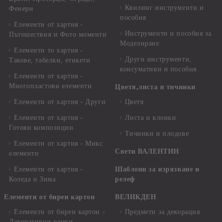
Квилинг инструменти и
Фенери
пособия
Елементи от хартия -
Инструменти и пособия за
Пътешествия и Фото моменти
Моделиране
Елементи то хартия -
Други инструменти,
Такове, табелки, етикети
консумативи и пособия
Елементи от хартия -
Многопластови елементи
Цветя,листа и тичинки
Елементи от хартия - Други
Цветя
Елементи от хартия -
Листа и клонки
Готови композиции
Тичинки и плодове
Елементи от хартия - Микс
Свети ВАЛЕНТИН
елементи
Елементи от хартия -
Шаблони за изрязване и
Коледа и Зима
релеф
Елементи от бирен картон
ВЕЛИКДЕН
Елементи от бирен картон -
Предмети за декорация
Декоративни рамки