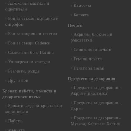
Алкохолни мастила и
Камъчета
оцветители
Копчета
Бои за стъкло, керамика и
стирофом
Печати
Бои за коприна и текстил
Акрилни блокчета и
ръкохватки
Бои за свещи Cadence
Силиконови печати
Солвентни бои, Патина
Гумени печати
Универсални контури
Печати за восък
Реагенти, ръжда
Предмети за декорация
Други Бои
Предмети за декорация -
Брокат, пайети, мъниста и
Акрил и пластмаса
декоративен пясък
Предмети за декорация -
Брокати, ледени кристали и
Дърво
мини перли
Предмети за декорация -
Пайети
Мукава, Картон и Хартия
Мъниста