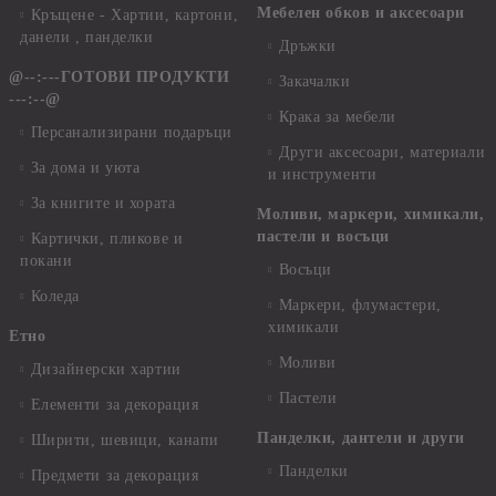
Мебелен обков и аксесоари
Кръщене - Хартии, картони,
данели , панделки
Дръжки
@--:---ГОТОВИ ПРОДУКТИ
Закачалки
---:--@
Крака за мебели
Персанализирани подаръци
Други аксесоари, материали
За дома и уюта
и инструменти
За книгите и хората
Моливи, маркери, химикали,
пастели и восъци
Картички, пликове и
покани
Восъци
Коледа
Маркери, флумастери,
химикали
Етно
Моливи
Дизайнерски хартии
Пастели
Елементи за декорация
Панделки, дантели и други
Ширити, шевици, канапи
Панделки
Предмети за декорация