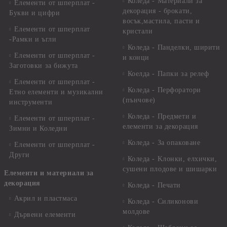
Коледа - Материали за
Елементи от шперплат -
декорация - брокати,
Букви и цифри
восък,мастила, пасти и
Елементи от шперплат
кристали
-Рамки и ъгли
Коледа - Панделки, ширити
Елементи от шперплат -
и конци
Заготовки за бижута
Коелда - Папки за релеф
Елементи от шперплат -
Коледа - Перфоратори
Етно елементи и музикални
(пънчове)
инструменти
Коледа - Предмети и
Елементи от шперплат -
елементи за декорация
Зимни и Коледни
Коледа - За опаковане
Елементи от шперплат -
Други
Коледа - Kлонки, елхички,
сушени плодове и шишарки
Елементи и материали за
декорация
Коледа - Печати
Акрил и пластмаса
Коледа - Силиконови
молдове
Дървени елементи