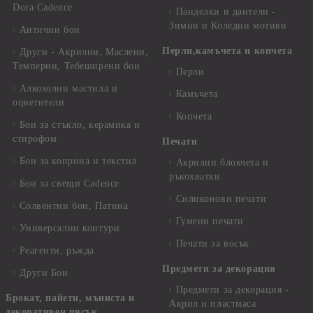
Dora Cadence
Панделки и дантели -
Зимни и Коледни мотиви
Антични бои
Перли,камъчета и копчета
Други - Акрилни, Маслени,
Темперни, Тебеширени бои
Перли
Алкохолни мастила и
Камъчета
оцветители
Копчета
Бои за стъкло, керамика и
стирофом
Печати
Бои за коприна и текстил
Акрилни блокчета и
ръкохватки
Бои за свещи Cadence
Силиконови печати
Солвентни бои, Патина
Гумени печати
Универсални контури
Печати за восък
Реагенти, ръжда
Предмети за декорация
Други Бои
Предмети за декорация -
Брокат, пайети, мъниста и
Акрил и пластмаса
декоративен пясък