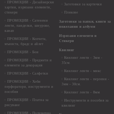
ПРОМОЦИИ - Дизайнерски
Заготовки за картички
хартии, изрязани елементи,
стикери
Пликове
ПРОМОЦИИ - Сатенени
Заготовки за папки, книги за
ленти, панделки, шнурове,
пожелания и албуми
канап
Изрязани елементи и
ПРОМОЦИИ - Копчета,
Стикери
мъниста, брадс и айлет
Квилинг
ПРОМОЦИИ - Бои
Квилинг ленти - 3мм -
ПРОМОЦИИ - Предмети и
35см.
елементи за декорация
Квилинг ленти - микс
ПРОМОЦИИ - Салфетки
Квилинг ленти - перлени -
ПРОМОЦИИ - Хоби
3мм - 30см.
перфоратори, инструменти и
пособия
Квилинг ленти - 8мм
ПРОМОЦИИ - Платна за
Инструменти и пособия за
рисуване
квилинг
ПРОМОЦИИ - Полимерна