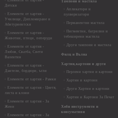
Елементи от хартия -
Тампони и мастила
Детски
Апликатори и
Елементи от хартия -
пулверизатори
Училище, Дипломиране и
Перманентни мастила
Абитуриентски
Пигментни, багрилни и
Елементи от хартия -
тебеширени мастила
Животни, птици, пеперуди
Други тампони и мастила
Елементи от хартия -
Любов, Сватба, Свети
Филц и Вълна
Валентин
Хартии,картони и други
Елементи от хартия -
Дантели, бордюри, ъгли
Перлени хартии и картони
Елементи от хартия - Рамки
Хартии и картони
Елементи от хартия - Цветя,
Други Хартии и картони
листа и клони
Хартии и Картони За Печат
Елементи от хартия - За
Жени
Хоби инструменти и
консумативи
Елементи от хартия - За