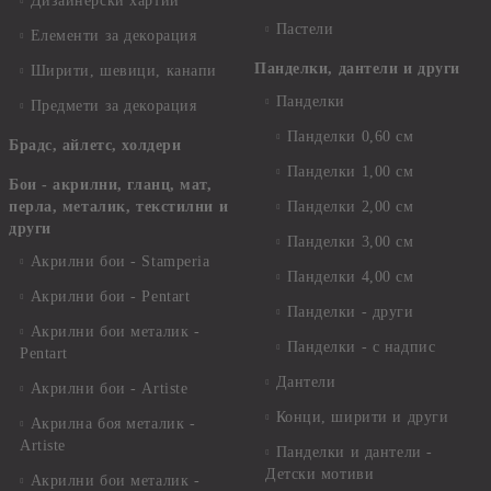
Дизайнерски хартии
Пастели
Елементи за декорация
Панделки, дантели и други
Ширити, шевици, канапи
Панделки
Предмети за декорация
Панделки 0,60 см
Брадс, айлетс, холдери
Панделки 1,00 см
Бои - акрилни, гланц, мат,
перла, металик, текстилни и
Панделки 2,00 см
други
Панделки 3,00 см
Акрилни бои - Stamperia
Панделки 4,00 см
Акрилни бои - Pentart
Панделки - други
Акрилни бои металик -
Панделки - с надпис
Pentart
Дантели
Акрилни бои - Artiste
Конци, ширити и други
Акрилна боя металик -
Artiste
Панделки и дантели -
Детски мотиви
Акрилни бои металик -