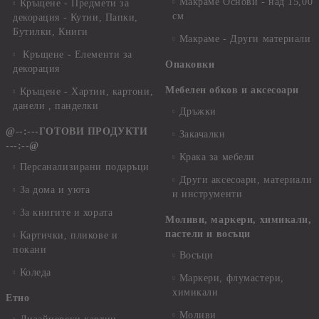
Макраме Основи - над 15,00
Кръщене - Предмети за
см
декорация - Кутии, Папки,
Бутилки, Книги
Макраме - Други материали
Кръщене - Елементи за
Опаковки
декорация
Мебелен обков и аксесоари
Кръщене - Хартии, картони,
данели , панделки
Дръжки
@--:---ГОТОВИ ПРОДУКТИ
Закачалки
---:--@
Крака за мебели
Персанализирани подаръци
Други аксесоари, материали
За дома и уюта
и инструменти
За книгите и хората
Моливи, маркери, химикали,
пастели и восъци
Картички, пликове и
покани
Восъци
Коледа
Маркери, флумастери,
химикали
Етно
Моливи