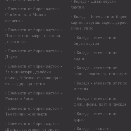
Коледа - Дизайнерски
хартии
Елементи от бирен картон -
Стиймпънк и Мъжки
Коледа - Eлементи от бирен
елементи
картон, хартия, акрил, дърво,
глина, гипс
Елементи от бирен картон -
Пътешестия - море, планина
Коледа - елементи от
,транспорт
бирен картон
Елементи от бирен картон -
Коледа - елементи от
Други
хартия
Елементи от бирен картон -
Коледа - елементи от
За миниатюри, дълбоки
акрил, пластмаса, стирофом
рамки, бебешки съкровища и
Коледа - елементи от гипс
екслоадиращи кутии
и глина
Елементи от бирен картон -
Коледа - елементи от
Коледа и Зима
филц, фоам, плат и прежда
Елементи от бирен картон -
Коледа - елементи от
Тематични комплекти
дърво
Елементи от бирен картон -
Коледа - звънчета,
Шейкър заготовки от бирен