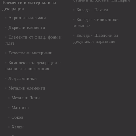
сушени плодове и шишарки
Елементи и материали за
декорация
Коледа - Печати
Акрил и пластмаса
Коледа - Силиконови
молдове
Дървени елементи
Коледа - Шаблони за
Елементи от филц, фоам и
декупаж и изрязване
плат
Естествени материали
Комплекти за декорации с
надписи и пожелания
Лед лампички
Метални елементи
Метални Ъгли
Магнити
Обков
Халки