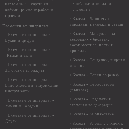
камбанки и метални
картон за 3D картички,
елементи
албуми, ръчно израбоени
проекти
Коледа - Лампички,
гирлянди, пълнежи и свещи
Елементи от шперплат
Коледа - Материали за
Елементи от шперплат -
декорация - брокати,
Букви и цифри
восък,мастила, пасти и
Елементи от шперплат
кристали
-Рамки и ъгли
Коледа - Панделки, ширити
Елементи от шперплат -
и конци
Заготовки за бижута
Коелда - Папки за релеф
Елементи от шперплат -
Коледа - Перфоратори
Етно елементи и музикални
(пънчове)
инструменти
Коледа - Предмети и
Елементи от шперплат -
елементи за декорация
Зимни и Коледни
Коледа - За опаковане
Елементи от шперплат -
Други
Коледа - Kлонки, елхички,