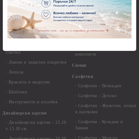
Декупажна хартия - Други
Грунд и почистващи
разтвори
Антични пасти
Платна за рисуване
Вакс пасти
Стативи и поставки
Грунд, Основи, Релефни
пасти
Четки и инструменти
Варак, Шлак метал, Фолио,
Моливи, акварелни
Пантна
комплекти
Лакове и защитни покрития
Свещи
Лепила
Салфетки
Краклета и медиуми
Салфетки - Великден
Шаблони
Салфетки - Детски
Инструменти и пособия
Салфетки - Животни, птици
и насекоми
Дизайнерски хартии
Салфетки - Коледни и
Дизайнерски хартии - 15.20
Зимни
х 15.20 см.
Салфетки - Морски
Дизайнерски хартии - 20.30