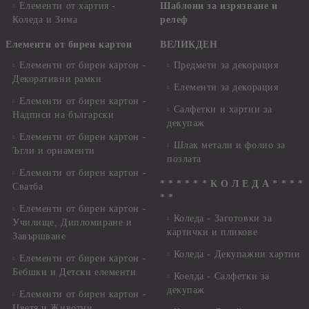
Елементи от хартия -
Шаблони за изрязване и
Коледа и Зима
релеф
Елементи от бирен картон
ВЕЛИКДЕН
Елементи от бирен картон -
Предмети за декорация
Декоративни рамки
Елементи за декорация
Елементи от бирен картон -
Салфетки и хартии за
Надписи на български
декупаж
Елементи от бирен картон -
Шлак метали и фолио за
Ъгли и орнаменти
позлата
Елементи от бирен картон -
* * * * * * К О Л Е Д А * * * *
Сватба
* *
Елементи от бирен картон -
Коледа - Заготовки за
Училище, Дипломиране и
картички и пликове
Завършване
Коледа - Декупажни хартии
Елементи от бирен картон -
Бебшки и Детски елементи
Коелда - Салфетки за
декупаж
Елементи от бирен картон -
Цветя и Животни