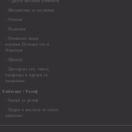
Други метални елементи
Механизми за часовник
Очички
Пълнежи
Плюшени мини
играчки,Пухкава тел и
Помпони
Щипки
Цветарска тел, тиксо,
пиафлора и хартии за
опаковане
Ембосинг / Релеф
Папки за релеф
Пудри и мастила за топъл
ембосинг