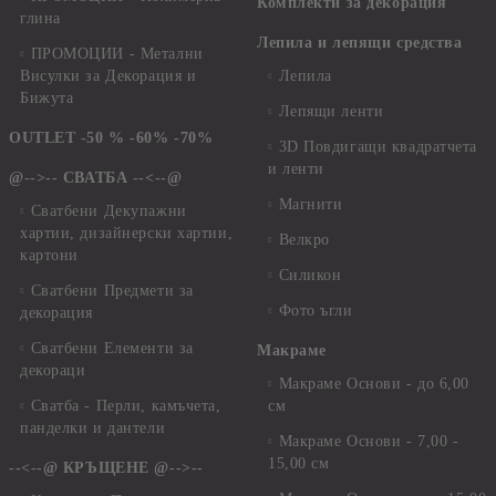
Комплекти за декорация
глина
Лепила и лепящи средства
ПРОМОЦИИ - Метални
Висулки за Декорация и
Лепила
Бижута
Лепящи ленти
OUTLET -50 % -60% -70%
3D Повдигащи квадратчета
и ленти
@-->-- СВАТБА --<--@
Магнити
Сватбени Декупажни
хартии, дизайнерски хартии,
Велкро
картони
Силикон
Сватбени Предмети за
Фото ъгли
декорация
Сватбени Елементи за
Макраме
декораци
Макраме Основи - до 6,00
Сватба - Перли, камъчета,
см
панделки и дантели
Макраме Основи - 7,00 -
15,00 см
--<--@ КРЪЩЕНЕ @-->--