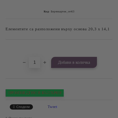
Код:
Биренкартон_сет63
Елементите са разположени върху основа 20,3 х 14,1
Добави в желани
ПРОИЗВЕДЕНО В БЪЛГАРИЯ
Tweet
Сподели