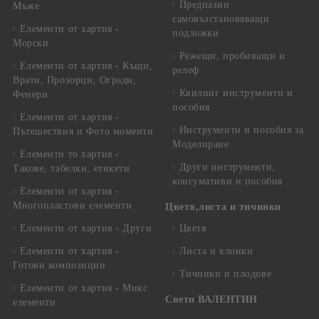
Предпазни
Мъже
самовъзстановяващи
Елементи от хартия -
подложки
Морски
Режещи, пробиващи и
Елементи от хартия - Къщи,
релеф
Врати, Прозорци, Огради,
Квилинг инструменти и
Фенери
пособия
Елементи от хартия -
Инструменти и пособия за
Пътешествия и Фото моменти
Моделиране
Елементи то хартия -
Други инструменти,
Такове, табелки, етикети
консумативи и пособия
Елементи от хартия -
Многопластови елементи
Цветя,листа и тичинки
Елементи от хартия - Други
Цветя
Елементи от хартия -
Листа и клонки
Готови композиции
Тичинки и плодове
Елементи от хартия - Микс
Свети ВАЛЕНТИН
елементи