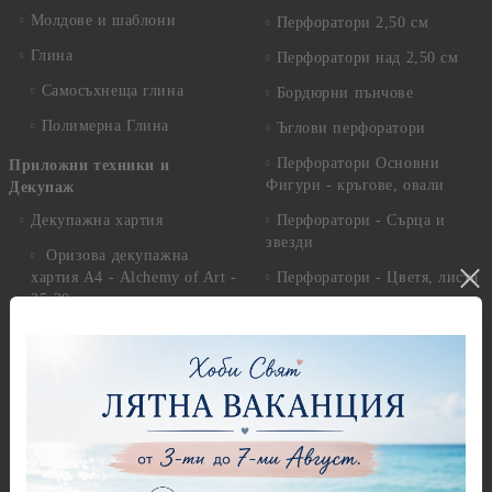
Молдове и шаблони
Перфоратори 2,50 см
Глина
Перфоратори над 2,50 см
Самосъхнеща глина
Бордюрни пънчове
Полимерна Глина
Ъглови перфоратори
Перфоратори Основни
Приложни техники и
Фигури - кръгове, овали
Декупаж
Декупажна хартия
Перфоратори - Сърца и
звезди
Оризова декупажна
хартия А4 - Alchemy of Art -
Перфоратори - Цветя, листа
25-30 гр.
и клонки
Оризова декупажна хартия
Перфоратори - Детски
А4 - Itd. Collection - 25-30
Перфоратори - Животни
гр.
Перфоратори - Коледни и
Фина оризова декупажна
Зимни
хартия Stamperia - 21 х
29.см. - 28гр.
Рисуване