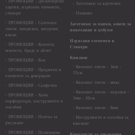
ПРОМОЦИИ - Дизайнерски
Заготовки за картички
хартии, изрязани елементи,
стикери
Пликове
ПРОМОЦИИ - Сатенени
Заготовки за папки, книги за
ленти, панделки, шнурове,
пожелания и албуми
канап
Изрязани елементи и
ПРОМОЦИИ - Копчета,
Стикери
мъниста, брадс и айлет
Квилинг
ПРОМОЦИИ - Бои
Квилинг ленти - 3мм -
ПРОМОЦИИ - Предмети и
35см.
елементи за декорация
Квилинг ленти - микс
ПРОМОЦИИ - Салфетки
Квилинг ленти - перлени -
ПРОМОЦИИ - Хоби
3мм - 30см.
перфоратори, инструменти и
пособия
Квилинг ленти - 8мм
ПРОМОЦИИ - Платна за
Инструменти и пособия за
рисуване
квилинг
ПРОМОЦИИ - Полимерна
Комплекти за декорация