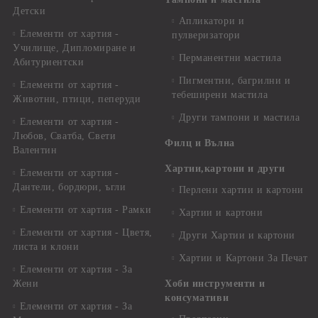
Детски
Апликатори и
Елементи от хартия -
пулверизатори
Училище, Дипломиране и
Перманентни мастила
Абитуриентски
Пигментни, багрилни и
Елементи от хартия -
тебеширени мастила
Животни, птици, пеперуди
Други тампони и мастила
Елементи от хартия -
Любов, Сватба, Свети
Филц и Вълна
Валентин
Хартии,картони и други
Елементи от хартия -
Дантели, бордюри, ъгли
Перлени хартии и картони
Елементи от хартия - Рамки
Хартии и картони
Елементи от хартия - Цветя,
Други Хартии и картони
листа и клони
Хартии и Картони За Печат
Елементи от хартия - За
Жени
Хоби инструменти и
консумативи
Елементи от хартия - За