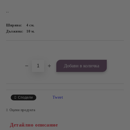
..
Ширина:
4
см.
Дължина:
10
м.
Добави в желани
Tweet
Сподели
Оцени продукта
Детайлно описание