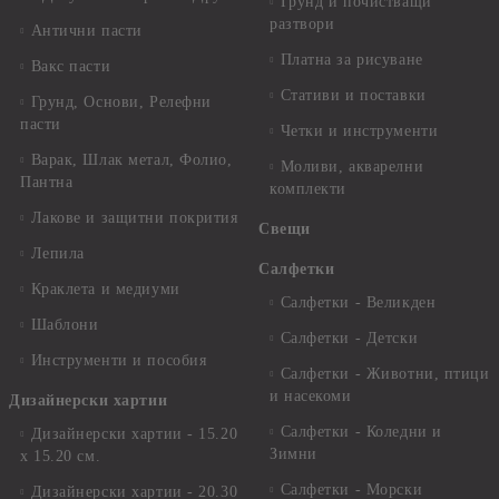
Грунд и почистващи
разтвори
Антични пасти
Платна за рисуване
Вакс пасти
Стативи и поставки
Грунд, Основи, Релефни
пасти
Четки и инструменти
Варак, Шлак метал, Фолио,
Моливи, акварелни
Пантна
комплекти
Лакове и защитни покрития
Свещи
Лепила
Салфетки
Краклета и медиуми
Салфетки - Великден
Шаблони
Салфетки - Детски
Инструменти и пособия
Салфетки - Животни, птици
и насекоми
Дизайнерски хартии
Салфетки - Коледни и
Дизайнерски хартии - 15.20
Зимни
х 15.20 см.
Салфетки - Морски
Дизайнерски хартии - 20.30