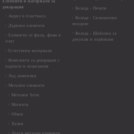
Елементи и материали за
декорация
Коледа - Печати
Акрил и пластмаса
Коледа - Силиконови
молдове
Дървени елементи
Коледа - Шаблони за
Елементи от филц, фоам и
декупаж и изрязване
плат
Естествени материали
Комплекти за декорации с
надписи и пожелания
Лед лампички
Метални елементи
Метални Ъгли
Магнити
Обков
Халки
Други метални елементи