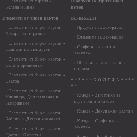
Елементи от хартия -
Шаблони за изрязване и
Коледа и Зима
релеф
Елементи от бирен картон
ВЕЛИКДЕН
Елементи от бирен картон -
Предмети за декорация
Декоративни рамки
Елементи за декорация
Елементи от бирен картон -
Салфетки и хартии за
Надписи на български
декупаж
Елементи от бирен картон -
Шлак метали и фолио за
Ъгли и орнаменти
позлата
Елементи от бирен картон -
* * * * * * К О Л Е Д А * * * *
Сватба
* *
Елементи от бирен картон -
Коледа - Заготовки за
Училище, Дипломиране и
картички и пликове
Завършване
Коледа - Декупажни хартии
Елементи от бирен картон -
Бебшки и Детски елементи
Коелда - Салфетки за
декупаж
Елементи от бирен картон -
Цветя и Животни
Коледа - Дизайнерски