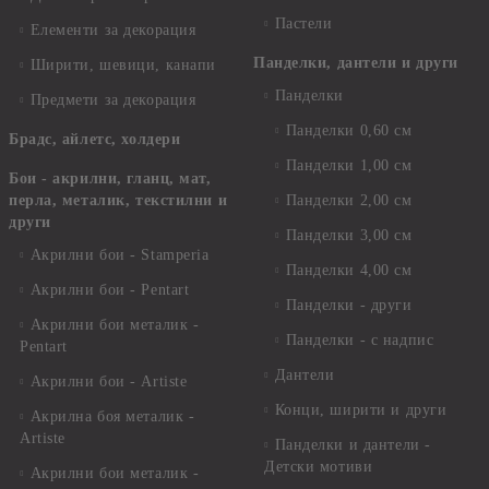
Пастели
Елементи за декорация
Панделки, дантели и други
Ширити, шевици, канапи
Панделки
Предмети за декорация
Панделки 0,60 см
Брадс, айлетс, холдери
Панделки 1,00 см
Бои - акрилни, гланц, мат,
перла, металик, текстилни и
Панделки 2,00 см
други
Панделки 3,00 см
Акрилни бои - Stamperia
Панделки 4,00 см
Акрилни бои - Pentart
Панделки - други
Акрилни бои металик -
Панделки - с надпис
Pentart
Дантели
Акрилни бои - Artiste
Конци, ширити и други
Акрилна боя металик -
Artiste
Панделки и дантели -
Детски мотиви
Акрилни бои металик -