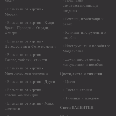
Предпазни
Мъже
самовъзстановяващи
Елементи от хартия -
подложки
Морски
Режещи, пробиващи и
Елементи от хартия - Къщи,
релеф
Врати, Прозорци, Огради,
Квилинг инструменти и
Фенери
пособия
Елементи от хартия -
Инструменти и пособия за
Пътешествия и Фото моменти
Моделиране
Елементи то хартия -
Други инструменти,
Такове, табелки, етикети
консумативи и пособия
Елементи от хартия -
Многопластови елементи
Цветя,листа и тичинки
Елементи от хартия - Други
Цветя
Елементи от хартия -
Листа и клонки
Готови композиции
Тичинки и плодове
Елементи от хартия - Микс
Свети ВАЛЕНТИН
елементи