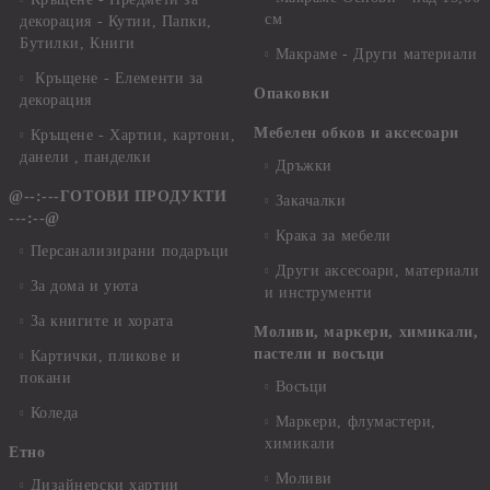
см
декорация - Кутии, Папки,
Бутилки, Книги
Макраме - Други материали
Кръщене - Елементи за
Опаковки
декорация
Мебелен обков и аксесоари
Кръщене - Хартии, картони,
данели , панделки
Дръжки
@--:---ГОТОВИ ПРОДУКТИ
Закачалки
---:--@
Крака за мебели
Персанализирани подаръци
Други аксесоари, материали
За дома и уюта
и инструменти
За книгите и хората
Моливи, маркери, химикали,
пастели и восъци
Картички, пликове и
покани
Восъци
Коледа
Маркери, флумастери,
химикали
Етно
Моливи
Дизайнерски хартии