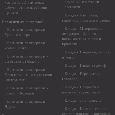
камбанки и метални
картон за 3D картички,
елементи
албуми, ръчно израбоени
проекти
Коледа - Лампички,
гирлянди, пълнежи и свещи
Елементи от шперплат
Коледа - Материали за
Елементи от шперплат -
декорация - брокати,
Букви и цифри
восък,мастила, пасти и
Елементи от шперплат
кристали
-Рамки и ъгли
Коледа - Панделки, ширити
Елементи от шперплат -
и конци
Заготовки за бижута
Коелда - Папки за релеф
Елементи от шперплат -
Коледа - Перфоратори
Етно елементи и музикални
(пънчове)
инструменти
Коледа - Предмети и
Елементи от шперплат -
елементи за декорация
Зимни и Коледни
Коледа - За опаковане
Елементи от шперплат -
Други
Коледа - Kлонки, елхички,
сушени плодове и шишарки