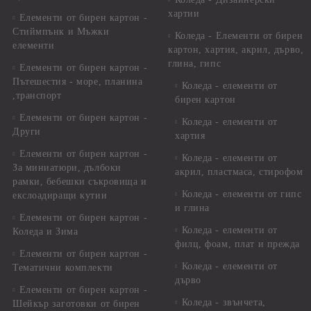
хартии
Елементи от бирен картон -
Стиймпънк и Мъжки
Коледа - Eлементи от бирен
елементи
картон, хартия, акрил, дърво,
глина, гипс
Елементи от бирен картон -
Пътешестия - море, планина
Коледа - елементи от
,транспорт
бирен картон
Елементи от бирен картон -
Коледа - елементи от
Други
хартия
Елементи от бирен картон -
Коледа - елементи от
За миниатюри, дълбоки
акрил, пластмаса, стирофом
рамки, бебешки съкровища и
Коледа - елементи от гипс
екслоадиращи кутии
и глина
Елементи от бирен картон -
Коледа - елементи от
Коледа и Зима
филц, фоам, плат и прежда
Елементи от бирен картон -
Коледа - елементи от
Тематични комплекти
дърво
Елементи от бирен картон -
Коледа - звънчета,
Шейкър заготовки от бирен