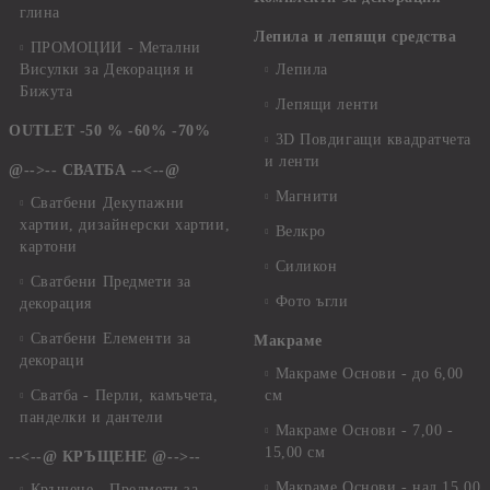
глина
Лепила и лепящи средства
ПРОМОЦИИ - Метални
Висулки за Декорация и
Лепила
Бижута
Лепящи ленти
OUTLET -50 % -60% -70%
3D Повдигащи квадратчета
и ленти
@-->-- СВАТБА --<--@
Магнити
Сватбени Декупажни
хартии, дизайнерски хартии,
Велкро
картони
Силикон
Сватбени Предмети за
Фото ъгли
декорация
Сватбени Елементи за
Макраме
декораци
Макраме Основи - до 6,00
Сватба - Перли, камъчета,
см
панделки и дантели
Макраме Основи - 7,00 -
15,00 см
--<--@ КРЪЩЕНЕ @-->--
Макраме Основи - над 15,00
Кръщене - Предмети за