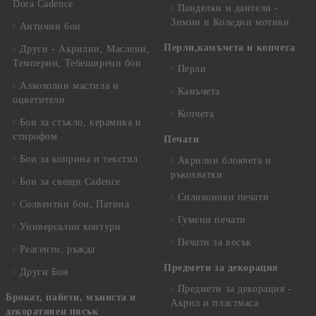
Dora Cadence
Панделки и дантели -
Зимни и Коледни мотиви
Антични бои
Перли,камъчета и копчета
Други - Акрилни, Маслени,
Темперни, Тебеширени бои
Перли
Алкохолни мастила и
Камъчета
оцветители
Копчета
Бои за стъкло, керамика и
стирофом
Печати
Бои за коприна и текстил
Акрилни блокчета и
ръкохватки
Бои за свещи Cadence
Силиконови печати
Солвентни бои, Патина
Гумени печати
Универсални контури
Печати за восък
Реагенти, ръжда
Предмети за декорация
Други Бои
Предмети за декорация -
Брокат, пайети, мъниста и
Акрил и пластмаса
декоративен пясък