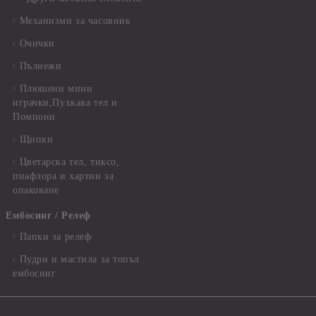
Механизми за часовник
Очички
Пълнежи
Плюшени мини
играчки,Пухкава тел и
Помпони
Щипки
Цветарска тел, тиксо,
пиафлора и хартии за
опаковане
Ембосинг / Релеф
Папки за релеф
Пудри и мастила за топъл
ембосинг