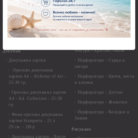
Молдове и шаблони
Перфоратори 2,50 см
Глина
Перфоратори над 2,50 см
Самосъхнеща глина
Бордюрни пънчове
Полимерна Глина
Ъглови перфоратори
Перфоратори Основни
Приложни техники и
Фигури - кръгове, овали
Декупаж
Декупажна хартия
Перфоратори - Сърца и
звезди
Оризова декупажна
хартия А4 - Alchemy of Art -
Перфоратори - Цветя, листа
25-30 гр.
и клонки
Оризова декупажна хартия
Перфоратори - Детски
А4 - Itd. Collection - 25-30
Перфоратори - Животни
гр.
Перфоратори - Коледни и
Фина оризова декупажна
Зимни
хартия Stamperia - 21 х
29.см. - 28гр.
Рисуване
Декупажна хартия - Други