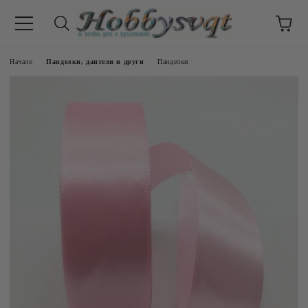
Начало
Панделки, дантели и други
Панделки