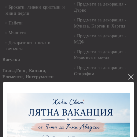
Предмети за декорация -
Брокати, ледени кристали и
Дърво
мини перли
Предмети за декорация -
Пайети
Мукава, Картон и Хартия
Мъниста
Предмети за декорация -
МДФ
Декоративен пясък и
камъчета
Предмети за декорация -
Керамика и метал
Висулки
Предмети за декорация -
Глина,Гипс, Калъпи,
Стирофом
Елементи, Инструменти
Предмети за декорация -
Керамична смес за отливки
Стъкло
Керамични елементи
Предмети за декорация -
Елементи от полимерна
Плат, органза, зебло,
глина и полирезин
целофан
Пластични елементи
Пънчове Перфоратори
Инструменти за моделиране
Перфоратори до 2,50 см