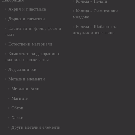
декорация
Коледа - Печати
Акрил и пластмаса
Коледа - Силиконови
молдове
Дървени елементи
Коледа - Шаблони за
Елементи от филц, фоам и
декупаж и изрязване
плат
Естествени материали
Комплекти за декорации с
надписи и пожелания
Лед лампички
Метални елементи
Метални Ъгли
Магнити
Обков
Халки
Други метални елементи