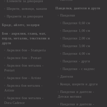
Елементи за декорация
Панделки, дантели и други
Ширити, шевици, канапи
Панделки
Предмети за декорация
Панделки 0,60 см
Брадс, айлетс, холдери
Панделки 1,00 см
Бои - акрилни, гланц, мат,
перла, металик, текстилни и
Панделки 2,00 см
други
Панделки 3,00 см
Акрилни бои - Stamperia
Панделки 4,00 см
Акрилни бои - Pentart
Панделки - други
Акрилни бои металик -
Панделки - с надпис
Pentart
Дантели
Акрилни бои - Artiste
Конци, ширити и други
Акрилна боя металик -
Artiste
Панделки и дантели -
Детски мотиви
Акрилни бои металик -
Dora Cadence
Панделки и дантели -