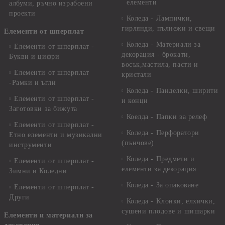
елементи
албуми, ръчно израбоени
проекти
Коледа - Лампички,
гирлянди, пълнежи и свещи
Елементи от шперплат
Коледа - Материали за
Елементи от шперплат -
декорация - брокати,
Букви и цифри
восък,мастила, пасти и
Елементи от шперплат
кристали
-Рамки и ъгли
Коледа - Панделки, ширити
Елементи от шперплат -
и конци
Заготовки за бижута
Коелда - Папки за релеф
Елементи от шперплат -
Коледа - Перфоратори
Етно елементи и музикални
(пънчове)
инструменти
Коледа - Предмети и
Елементи от шперплат -
елементи за декорация
Зимни и Коледни
Коледа - За опаковане
Елементи от шперплат -
Други
Коледа - Kлонки, елхички,
сушени плодове и шишарки
Елементи и материали за