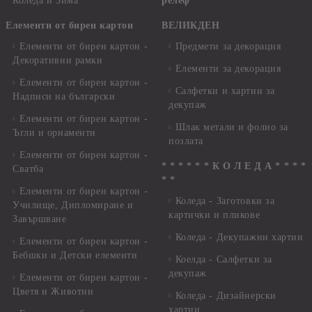
Коледа и Зима
релеф
Елементи от бирен картон
ВЕЛИКДЕН
Елементи от бирен картон -
Предмети за декорация
Декоративни рамки
Елементи за декорация
Елементи от бирен картон -
Салфетки и хартии за
Надписи на български
декупаж
Елементи от бирен картон -
Шлак метали и фолио за
Ъгли и орнаменти
позлата
Елементи от бирен картон -
* * * * * * К О Л Е Д А * * * *
Сватба
* *
Елементи от бирен картон -
Коледа - Заготовки за
Училище, Дипломиране и
картички и пликове
Завършване
Коледа - Декупажни хартии
Елементи от бирен картон -
Бебшки и Детски елементи
Коелда - Салфетки за
декупаж
Елементи от бирен картон -
Цветя и Животни
Коледа - Дизайнерски
хартии