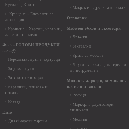
Бутилки, Книги
Макраме - Други материали
Кръщене - Елементи за
Опаковки
декорация
Мебелен обков и аксесоари
Кръщене - Хартии, картони,
данели , панделки
Дръжки
@--:---ГОТОВИ ПРОДУКТИ
Закачалки
---:--@
Крака за мебели
Персанализирани подаръци
Други аксесоари, материали
За дома и уюта
и инструменти
За книгите и хората
Моливи, маркери, химикали,
пастели и восъци
Картички, пликове и
покани
Восъци
Коледа
Маркери, флумастери,
химикали
Етно
Моливи
Дизайнерски хартии
Пастели