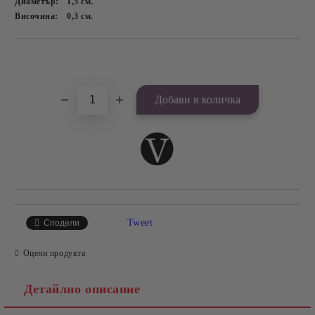
Диаметър:
1,5
см.
Височина:
0,3
см.
Добави в желани
Tweet
Сподели
Оцени продукта
Детайлно описание