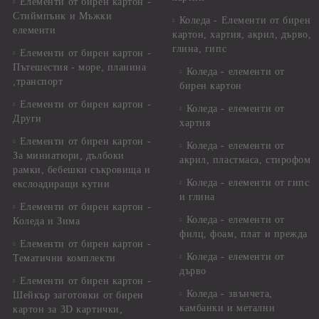
Елементи от бирен картон -
Стиймпънк и Мъжки
Коледа - Eлементи от бирен
елементи
картон, хартия, акрил, дърво,
глина, гипс
Елементи от бирен картон -
Пътешестия - море, планина
Коледа - елементи от
,транспорт
бирен картон
Елементи от бирен картон -
Коледа - елементи от
Други
хартия
Елементи от бирен картон -
Коледа - елементи от
За миниатюри, дълбоки
акрил, пластмаса, стирофом
рамки, бебешки съкровища и
Коледа - елементи от гипс
екслоадиращи кутии
и глина
Елементи от бирен картон -
Коледа - елементи от
Коледа и Зима
филц, фоам, плат и прежда
Елементи от бирен картон -
Коледа - елементи от
Тематични комплекти
дърво
Елементи от бирен картон -
Коледа - звънчета,
Шейкър заготовки от бирен
камбанки и метални
картон за 3D картички,