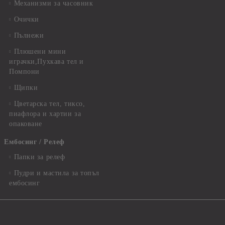
Механизми за часовник
Очички
Пълнежи
Плюшени мини
играчки,Пухкава тел и
Помпони
Щипки
Цветарска тел, тиксо,
пиафлора и хартии за
опаковане
Ембосинг / Релеф
Папки за релеф
Пудри и мастила за топъл
ембосинг