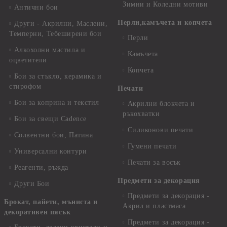
Зимни и Коледни мотиви
Антични бои
Перли,камъчета и копчета
Други - Акрилни, Маслени,
Темперни, Тебеширени бои
Перли
Алкохолни мастила и
Камъчета
оцветители
Копчета
Бои за стъкло, керамика и
стирофом
Печати
Бои за коприна и текстил
Акрилни блокчета и
ръкохватки
Бои за свещи Cadence
Силиконови печати
Солвентни бои, Патина
Гумени печати
Универсални контури
Печати за восък
Реагенти, ръжда
Предмети за декорация
Други Бои
Предмети за декорация -
Брокат, пайети, мъниста и
Акрил и пластмаса
декоративен пясък
Предмети за декорация -