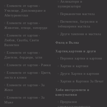
Апликатори и
Елементи от хартия -
пулверизатори
Училище, Дипломиране и
Перманентни мастила
Абитуриентски
Пигментни, багрилни и
Елементи от хартия -
тебеширени мастила
Животни, птици, пеперуди
Други тампони и мастила
Елементи от хартия -
Любов, Сватба, Свети
Филц и Вълна
Валентин
Хартии,картони и други
Елементи от хартия -
Дантели, бордюри, ъгли
Перлени хартии и картони
Елементи от хартия - Рамки
Хартии и картони
Елементи от хартия - Цветя,
Други Хартии и картони
листа и клони
Хартии и Картони За Печат
Елементи от хартия - За
Жени
Хоби инструменти и
консумативи
Елементи от хартия - За
Предпазни
Мъже
самовъзстановяващи