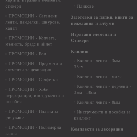
хартии, изрязани елементи,
стикери
Пликове
ПРОМОЦИИ - Сатенени
Заготовки за папки, книги за
ленти, панделки, шнурове,
пожелания и албуми
канап
Изрязани елементи и
ПРОМОЦИИ - Копчета,
Стикери
мъниста, брадс и айлет
Квилинг
ПРОМОЦИИ - Бои
Квилинг ленти - 3мм -
ПРОМОЦИИ - Предмети и
35см.
елементи за декорация
Квилинг ленти - микс
ПРОМОЦИИ - Салфетки
Квилинг ленти - перлени -
ПРОМОЦИИ - Хоби
3мм - 30см.
перфоратори, инструменти и
пособия
Квилинг ленти - 8мм
ПРОМОЦИИ - Платна за
Инструменти и пособия за
рисуване
квилинг
ПРОМОЦИИ - Полимерна
Комплекти за декорация
глина