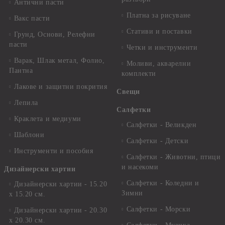
Антични пасти
Платна за рисуване
Вакс пасти
Стативи и поставки
Грунд, Основи, Релефни
пасти
Четки и инструменти
Варак, Шлак метал, Фолио,
Моливи, акварелни
Пантна
комплекти
Лакове и защитни покрития
Свещи
Лепила
Салфетки
Краклета и медиуми
Салфетки - Великден
Шаблони
Салфетки - Детски
Инструменти и пособия
Салфетки - Животни, птици
и насекоми
Дизайнерски хартии
Салфетки - Коледни и
Дизайнерски хартии - 15.20
Зимни
х 15.20 см.
Салфетки - Морски
Дизайнерски хартии - 20.30
х 20.30 см.