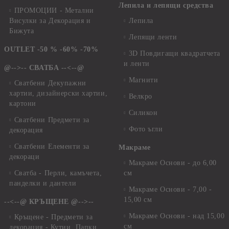
Лепила и лепящи средства
ПРОМОЦИИ - Метални
Висулки за Декорация и
Лепила
Бижута
Лепящи ленти
OUTLET -50 % -60% -70%
3D Повдигащи квадратчета
и ленти
@-->-- СВАТБА --<--@
Магнити
Сватбени Декупажни
хартии, дизайнерски хартии,
Велкро
картони
Силикон
Сватбени Предмети за
Фото ъгли
декорация
Сватбени Елементи за
Макраме
декораци
Макраме Основи - до 6,00
Сватба - Перли, камъчета,
см
панделки и дантели
Макраме Основи - 7,00 -
15,00 см
--<--@ КРЪЩЕНЕ @-->--
Макраме Основи - над 15,00
Кръщене - Предмети за
см
декорация - Кутии, Папки,