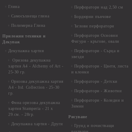
Глина
Перфоратори над 2,50 см
Самосъхнеща глина
Бордюрни пънчове
Полимерна Глина
Ъглови перфоратори
Перфоратори Основни
Приложни техники и
Фигури - кръгове, овали
Декупаж
Декупажна хартия
Перфоратори - Сърца и
звезди
Оризова декупажна
хартия А4 - Alchemy of Art -
Перфоратори - Цветя, листа
25-30 гр.
и клонки
Оризова декупажна хартия
Перфоратори - Детски
А4 - Itd. Collection - 25-30
Перфоратори - Животни
гр.
Перфоратори - Коледни и
Фина оризова декупажна
Зимни
хартия Stamperia - 21 х
29.см. - 28гр.
Рисуване
Декупажна хартия - Други
Грунд и почистващи
разтвори