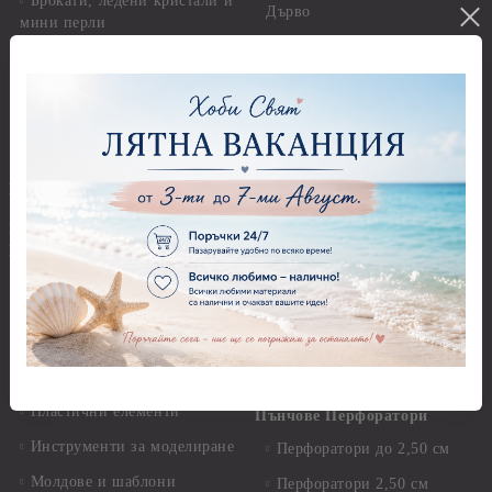
Брокати, ледени кристали и
Дърво
мини перли
Предмети за декорация -
Пайети
Мукава, Картон и Хартия
Мъниста
Предмети за декорация -
МДФ
Декоративен пясък и
камъчета
Предмети за декорация -
Керамика и метал
Висулки
Предмети за декорация -
Глина,Гипс, Калъпи,
Стирофом
Елементи, Инструменти
Предмети за декорация -
Керамична смес за отливки
Стъкло
Керамични елементи
Предмети за декорация -
Елементи от полимерна
Плат, органза, зебло,
глина и полирезин
целофан
Пластични елементи
Пънчове Перфоратори
Инструменти за моделиране
Перфоратори до 2,50 см
Молдове и шаблони
Перфоратори 2,50 см