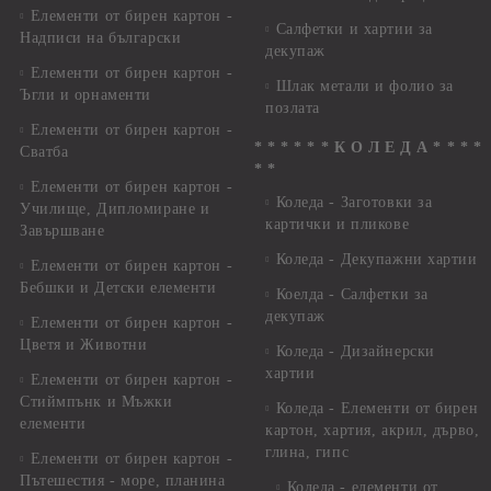
Елементи от бирен картон -
Салфетки и хартии за
Надписи на български
декупаж
Елементи от бирен картон -
Шлак метали и фолио за
Ъгли и орнаменти
позлата
Елементи от бирен картон -
* * * * * * К О Л Е Д А * * * *
Сватба
* *
Елементи от бирен картон -
Коледа - Заготовки за
Училище, Дипломиране и
картички и пликове
Завършване
Коледа - Декупажни хартии
Елементи от бирен картон -
Бебшки и Детски елементи
Коелда - Салфетки за
декупаж
Елементи от бирен картон -
Цветя и Животни
Коледа - Дизайнерски
хартии
Елементи от бирен картон -
Стиймпънк и Мъжки
Коледа - Eлементи от бирен
елементи
картон, хартия, акрил, дърво,
глина, гипс
Елементи от бирен картон -
Пътешестия - море, планина
Коледа - елементи от