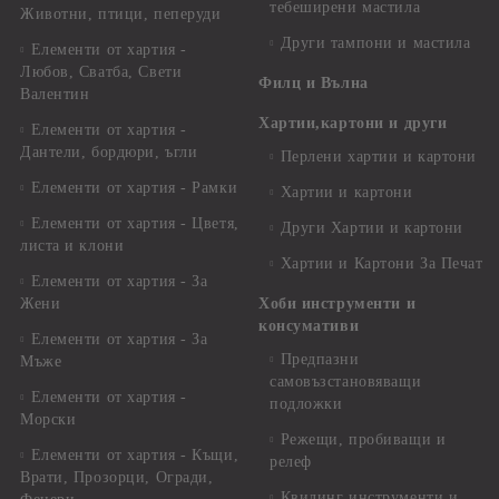
тебеширени мастила
Животни, птици, пеперуди
Други тампони и мастила
Елементи от хартия -
Любов, Сватба, Свети
Филц и Вълна
Валентин
Хартии,картони и други
Елементи от хартия -
Дантели, бордюри, ъгли
Перлени хартии и картони
Елементи от хартия - Рамки
Хартии и картони
Елементи от хартия - Цветя,
Други Хартии и картони
листа и клони
Хартии и Картони За Печат
Елементи от хартия - За
Жени
Хоби инструменти и
консумативи
Елементи от хартия - За
Предпазни
Мъже
самовъзстановяващи
Елементи от хартия -
подложки
Морски
Режещи, пробиващи и
Елементи от хартия - Къщи,
релеф
Врати, Прозорци, Огради,
Квилинг инструменти и