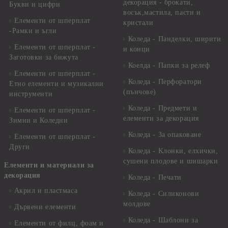
декорация - брокати,
Букви и цифри
восък,мастила, пасти и
Елементи от шперплат
кристали
-Рамки и ъгли
Коледа - Панделки, ширити
Елементи от шперплат -
и конци
Заготовки за бижута
Коелда - Папки за релеф
Елементи от шперплат -
Коледа - Перфоратори
Етно елементи и музикални
(пънчове)
инструменти
Коледа - Предмети и
Елементи от шперплат -
елементи за декорация
Зимни и Коледни
Коледа - За опаковане
Елементи от шперплат -
Други
Коледа - Kлонки, елхички,
сушени плодове и шишарки
Елементи и материали за
декорация
Коледа - Печати
Акрил и пластмаса
Коледа - Силиконови
молдове
Дървени елементи
Коледа - Шаблони за
Елементи от филц, фоам и