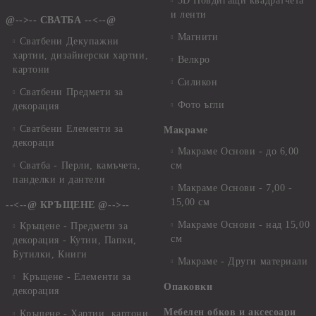
3D Повдигащи квадратчета
и ленти
@-->-- СВАТБА --<--@
Магнити
Сватбени Декупажни
хартии, дизайнерски хартии,
Велкро
картони
Силикон
Сватбени Предмети за
Фото ъгли
декорация
Сватбени Елементи за
Макраме
декораци
Макраме Основи - до 6,00
Сватба - Перли, камъчета,
см
панделки и дантели
Макраме Основи - 7,00 -
15,00 см
--<--@ КРЪЩЕНЕ @-->--
Макраме Основи - над 15,00
Кръщене - Предмети за
см
декорация - Кутии, Папки,
Бутилки, Книги
Макраме - Други материали
Кръщене - Елементи за
Опаковки
декорация
Мебелен обков и аксесоари
Кръщене - Хартии, картони,