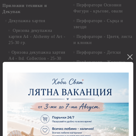
Перфоратори Основни
Приложни техники и
Фигури - кръгове, овали
Декупаж
Декупажна хартия
Перфоратори - Сърца и
звезди
Оризова декупажна
хартия А4 - Alchemy of Art -
Перфоратори - Цветя, листа
25-30 гр.
и клонки
Оризова декупажна хартия
Перфоратори - Детски
А4 - Itd. Collection - 25-30
Перфоратори - Животни
гр.
Перфоратори - Коледни и
Фина оризова декупажна
Зимни
хартия Stamperia - 21 х
29.см. - 28гр.
Рисуване
Декупажна хартия - Други
Грунд и почистващи
разтвори
Антични пасти
Платна за рисуване
Вакс пасти
Стативи и поставки
Грунд, Основи, Релефни
пасти
Четки и инструменти