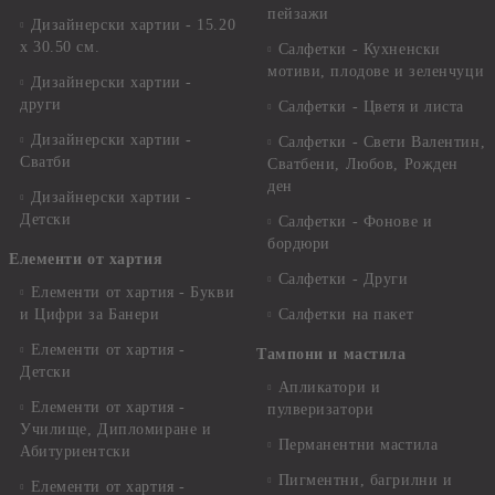
пейзажи
Дизайнерски хартии - 15.20
x 30.50 см.
Салфетки - Кухненски
мотиви, плодове и зеленчуци
Дизайнерски хартии -
други
Салфетки - Цветя и листа
Дизайнерски хартии -
Салфетки - Свети Валентин,
Сватби
Сватбени, Любов, Рожден
ден
Дизайнерски хартии -
Детски
Салфетки - Фонове и
бордюри
Елементи от хартия
Салфетки - Други
Елементи от хартия - Букви
и Цифри за Банери
Салфетки на пакет
Елементи от хартия -
Тампони и мастила
Детски
Апликатори и
Елементи от хартия -
пулверизатори
Училище, Дипломиране и
Перманентни мастила
Абитуриентски
Пигментни, багрилни и
Елементи от хартия -