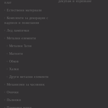
декупаж и изрязване
плат
Естествени материали
Комплекти за декорации с
надписи и пожелания
Лед лампички
Метални елементи
Метални Ъгли
Магнити
Обков
Халки
Други метални елементи
Механизми за часовник
Очички
Пълнежи
Плюшени мини