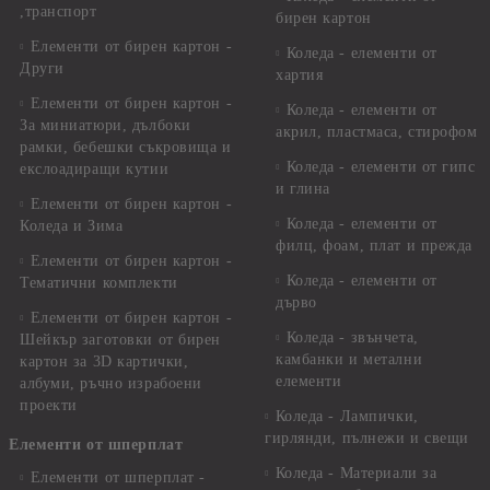
,транспорт
бирен картон
Елементи от бирен картон -
Коледа - елементи от
Други
хартия
Елементи от бирен картон -
Коледа - елементи от
За миниатюри, дълбоки
акрил, пластмаса, стирофом
рамки, бебешки съкровища и
Коледа - елементи от гипс
екслоадиращи кутии
и глина
Елементи от бирен картон -
Коледа - елементи от
Коледа и Зима
филц, фоам, плат и прежда
Елементи от бирен картон -
Коледа - елементи от
Тематични комплекти
дърво
Елементи от бирен картон -
Коледа - звънчета,
Шейкър заготовки от бирен
камбанки и метални
картон за 3D картички,
елементи
албуми, ръчно израбоени
проекти
Коледа - Лампички,
гирлянди, пълнежи и свещи
Елементи от шперплат
Коледа - Материали за
Елементи от шперплат -