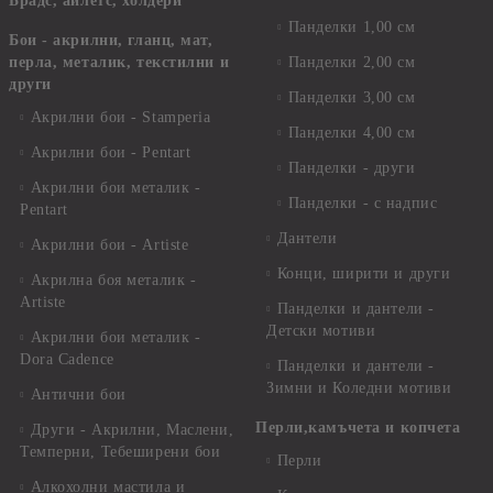
Брадс, айлетс, холдери
Панделки 1,00 см
Бои - акрилни, гланц, мат,
перла, металик, текстилни и
Панделки 2,00 см
други
Панделки 3,00 см
Акрилни бои - Stamperia
Панделки 4,00 см
Акрилни бои - Pentart
Панделки - други
Акрилни бои металик -
Панделки - с надпис
Pentart
Дантели
Акрилни бои - Artiste
Конци, ширити и други
Акрилна боя металик -
Artiste
Панделки и дантели -
Детски мотиви
Акрилни бои металик -
Dora Cadence
Панделки и дантели -
Зимни и Коледни мотиви
Антични бои
Перли,камъчета и копчета
Други - Акрилни, Маслени,
Темперни, Тебеширени бои
Перли
Алкохолни мастила и