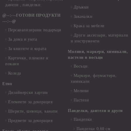
данели , панделки
Дръжки
@--:---ГОТОВИ ПРОДУКТИ
Закачалки
---:--@
Крака за мебели
Персанализирани подаръци
Други аксесоари, материали
За дома и уюта
и инструменти
За книгите и хората
Моливи, маркери, химикали,
пастели и восъци
Картички, пликове и
покани
Восъци
Коледа
Маркери, флумастери,
химикали
Етно
Моливи
Дизайнерски хартии
Пастели
Елементи за декорация
Панделки, дантели и други
Ширити, шевици, канапи
Панделки
Предмети за декорация
Панделки 0,60 см