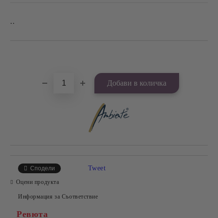
..
Добави в желани
Tweet
Сподели
Оцени продукта
Информация за Съответствие
Ревюта