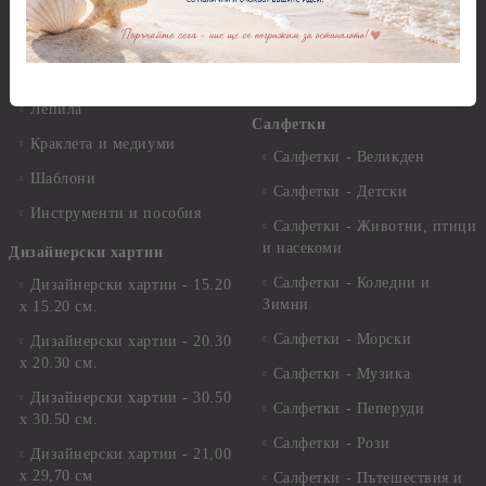
Варак, Шлак метал, Фолио,
Моливи, акварелни
Пантна
комплекти
Лакове и защитни покрития
Свещи
Лепила
Салфетки
Краклета и медиуми
Салфетки - Великден
Шаблони
Салфетки - Детски
Инструменти и пособия
Салфетки - Животни, птици
и насекоми
Дизайнерски хартии
Салфетки - Коледни и
Дизайнерски хартии - 15.20
Зимни
х 15.20 см.
Салфетки - Морски
Дизайнерски хартии - 20.30
х 20.30 см.
Салфетки - Музика
Дизайнерски хартии - 30.50
Салфетки - Пеперуди
х 30.50 см.
Салфетки - Рози
Дизайнерски хартии - 21,00
х 29,70 см
Салфетки - Пътешествия и