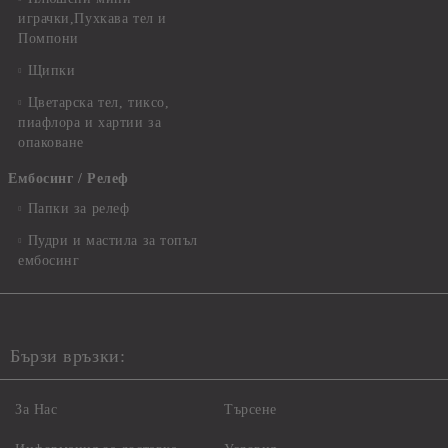
играчки,Пухкава тел и
Помпони
Щипки
Цветарска тел, тиксо,
пиафлора и хартии за
опаковане
Ембосинг / Релеф
Папки за релеф
Пудри и мастила за топъл
ембосинг
Бързи връзки:
За Нас
Търсене