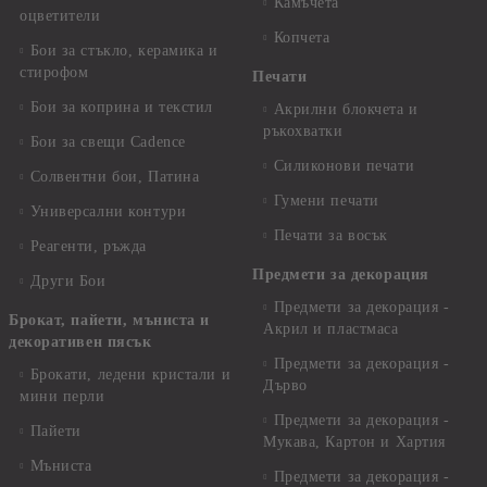
Камъчета
оцветители
Копчета
Бои за стъкло, керамика и
стирофом
Печати
Бои за коприна и текстил
Акрилни блокчета и
ръкохватки
Бои за свещи Cadence
Силиконови печати
Солвентни бои, Патина
Гумени печати
Универсални контури
Печати за восък
Реагенти, ръжда
Предмети за декорация
Други Бои
Предмети за декорация -
Брокат, пайети, мъниста и
Акрил и пластмаса
декоративен пясък
Предмети за декорация -
Брокати, ледени кристали и
Дърво
мини перли
Предмети за декорация -
Пайети
Мукава, Картон и Хартия
Мъниста
Предмети за декорация -