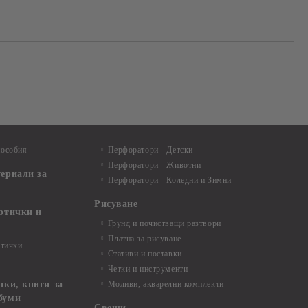
пособия
Перфоратори - Детски
Перфоратори - Животни
териали за
Перфоратори - Коледни и Зимни
Рисуване
артички и
Грунд и почистващи разтвори
Платна за рисуване
ртички
Стативи и поставки
Четки и инструменти
пки, книги за
Моливи, акварелни комплекти
буми
Свещи