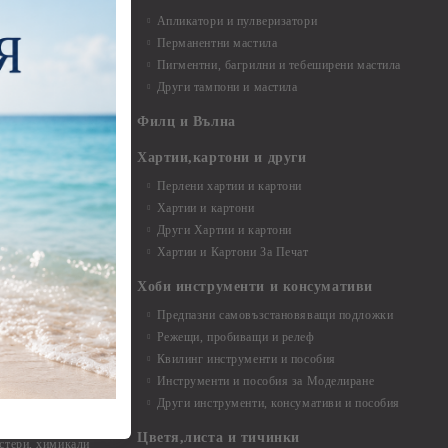
Апликатори и пулверизатори
Перманентни мастила
Пигментни, багрилни и тебеширени мастила
Други тампони и мастила
- до 6,00 см
- 7,00 - 15,00 см
Филц и Вълна
- над 15,00 см
и материали
Хартии,картони и други
Перлени хартии и картони
Хартии и картони
и аксесоари
Други Хартии и картони
Хартии и Картони За Печат
Хоби инструменти и консумативи
Предпазни самовъзстановяващи подложки
, материали и
Режещи, пробиващи и релеф
Квилинг инструменти и пособия
и, химикали,
Инструменти и пособия за Моделиране
ци
Други инструменти, консумативи и пособия
Цветя,листа и тичинки
стери, химикали