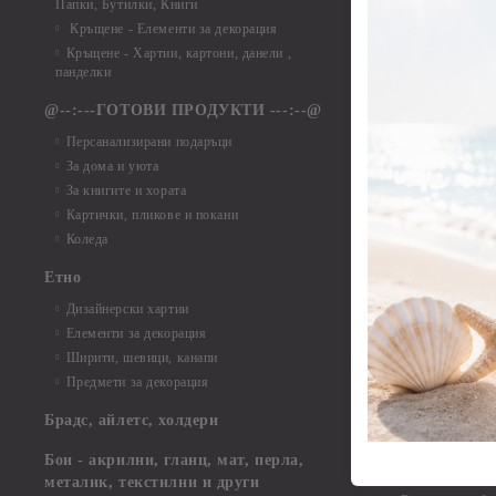
Папки, Бутилки, Книги
Елементи от ха
Кръщене - Елементи за декорация
Елементи от ха
Кръщене - Хартии, картони, данели ,
Елементи от ха
панделки
Елементи от ха
@--:---ГОТОВИ ПРОДУКТИ ---:--@
Елементи от б
Персанализирани подаръци
Елементи от би
За дома и уюта
Елементи от би
За книгите и хората
Елементи от би
Картички, пликове и покани
Елементи от би
Коледа
Елементи от би
Етно
Елементи от би
Дизайнерски хартии
Елементи от би
Елементи за декорация
Елементи от би
Ширити, шевици, канапи
Елементи от би
Предмети за декорация
Елементи от би
Елементи от би
Брадс, айлетс, холдери
съкровища и екс
Елементи от би
Бои - акрилни, гланц, мат, перла,
Елементи от би
металик, текстилни и други