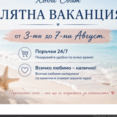
Силикон
ртия - Други
Фото ъгли
ртия - Готови композиции
Макраме
ртия - Микс елементи
ртия - Коледа и Зима
Макраме Основи 
Макраме Основи 
ирен картон
Макраме Основи 
рен картон - Декоративни рамки
Макраме - Друг
рен картон - Надписи на български
Опаковки
рен картон - Ъгли и орнаменти
рен картон - Сватба
Мебелен обков 
рен картон - Училище, Дипломиране и Завършване
Дръжки
рен картон - Бебшки и Детски елементи
Закачалки
рен картон - Цветя и Животни
Крака за мебели
рен картон - Стиймпънк и Мъжки елементи
Други аксесоари
рен картон - Пътешестия - море, планина ,транспорт
инструменти
рен картон - Други
рен картон - За миниатюри, дълбоки рамки, бебешки
Моливи, маркер
лоадиращи кутии
пастели и восъ
рен картон - Коледа и Зима
Восъци
рен картон - Тематични комплекти
Маркери, флума