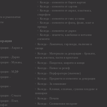
Коледа - елементи от бирен картон
Коледа - елементи от хартия
Коледа - елементи от акрил, пластмаса,
стирофом
а и ръкохватки
Коледа - елементи от гипс и глина
ати
Коледа - елементи от филц, фоам, плат и
прежда
Коледа - елементи от дърво
Коледа - звънчета, камбанки и метални
елементи
корация
Коледа - Лампички, гирлянди, пълнежи и
орация - Акрил и
свещи
Коледа - Материали за декорация - брокати,
орация - Дърво
восък,мастила, пасти и кристали
орация - Мукава,
Коледа - Панделки, ширити и конци
Коелда - Папки за релеф
корация - МДФ
Коледа - Перфоратори (пънчове)
орация -
Коледа - Предмети и елементи за декорация
Коледа - За опаковане
орация -
Коледа - Kлонки, елхички, сушени плодове и
шишарки
орация - Стъкло
Коледа - Печати
орация - Плат,
Коледа - Силиконови молдове
елофан