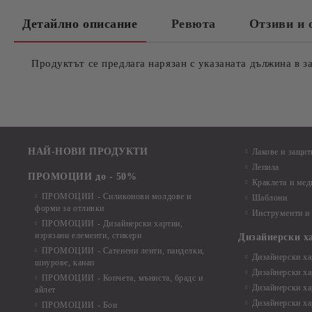
Детайлно описание
Ревюта
Отзиви и 
Продуктът се предлага нарязан с указаната дължина в з
НАЙ-НОВИ ПРОДУКТИ
Лакове и защит
Лепила
ПРОМОЦИИ до - 50%
Краклета и ме
ПРОМОЦИИ - Силиконови молдове и
Шаблони
форми за отливки
Инструменти и
ПРОМОЦИИ - Дизайнерски хартии,
изрязани елементи, стикери
Дизайнерски х
ПРОМОЦИИ - Сатенени ленти, панделки,
Дизайнерски хар
шнурове, канап
Дизайнерски хар
ПРОМОЦИИ - Копчета, мъниста, брадс и
Дизайнерски хар
айлет
Дизайнерски ха
ПРОМОЦИИ - Бои