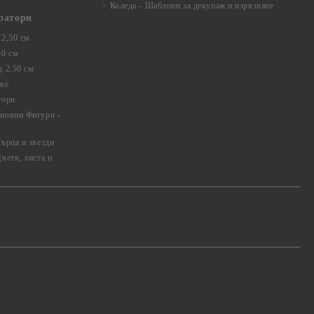
Коледа - Шаблони за декупаж и изрязване
ратори
2,50 см
50 см
 2,50 см
ве
тори
новни Фигури -
ърца и звезди
ветя, листа и