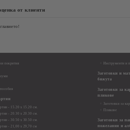
оценка от клиенти
аглавието!
ни покрития
Инструменти и 
Заготовки и ма
диуми
бижута
 пособия
Заготовки за к
пликове
артии
Заготовки за ка
тии - 15.20 х 15.20 см.
Пликове
тии - 20.30 х 20.30 см.
тии - 30.50 х 30.50 см.
Заготовки за па
пожелания и ал
ртии - 21,00 х 29,70 см