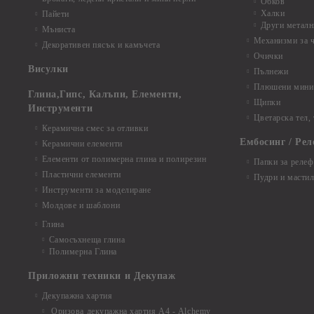
Обков
Халки
Пайети
Други металн
Мъниста
Механизми за 
Декоративен пясък и камъчета
Очички
Висулки
Пълнежи
Плюшени мини 
Глина,Гипс, Калъпи, Елементи,
Щипки
Инструменти
Цветарска тел,
Керамична смес за отливки
Ембосинг / Рел
Керамични елементи
Елементи от полимерна глина и полирезин
Папки за релеф
Пластични елементи
Пудри и мастил
Инструменти за моделиране
Молдове и шаблони
Глина
Самосъхнеща глина
Полимерна Глина
Приложни техники и Декупаж
Декупажна хартия
Оризова декупажна хартия А4 - Alchemy