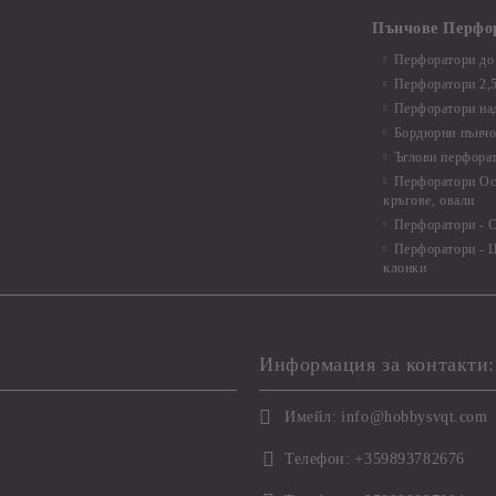
Пънчове Перфо
Перфоратори до 
Перфоратори 2,
Перфоратори над
Бордюрни пънчо
Ъглови перфора
Перфоратори Ос
кръгове, овали
Перфоратори - С
Перфоратори - Ц
клонки
Информация за контакти:
Имейл:
info@hobbysvqt.com
Телефон:
+359893782676