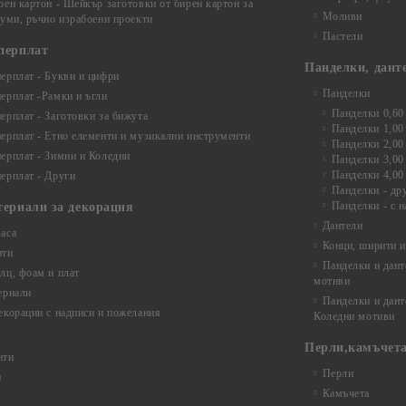
рен картон - Шейкър заготовки от бирен картон за
Моливи
буми, ръчно израбоени проекти
Пастели
перплат
Панделки, дант
ерплат - Букви и цифри
Панделки
ерплат -Рамки и ъгли
Панделки 0,60
ерплат - Заготовки за бижута
Панделки 1,00
ерплат - Етно елементи и музикални инструменти
Панделки 2,00
ерплат - Зимни и Коледни
Панделки 3,00
Панделки 4,00
ерплат - Други
Панделки - др
Панделки - с н
териали за декорация
Дантели
аса
Конци, ширити и
нти
Панделки и дант
лц, фоам и плат
мотиви
ериали
Панделки и дант
екорации с надписи и пожелания
Коледни мотиви
Перли,камъчета
нти
Перли
и
Камъчета