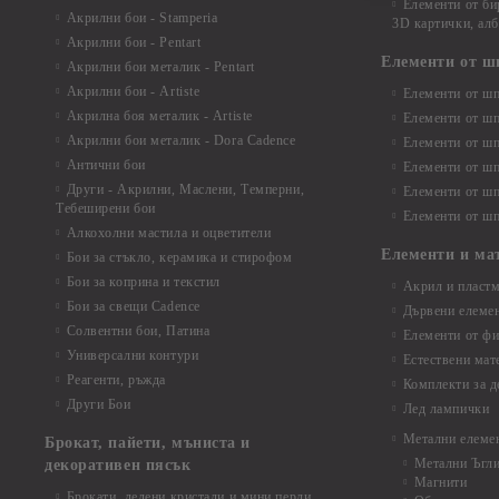
Елементи от би
Акрилни бои - Stamperia
3D картички, ал
Акрилни бои - Pentart
Елементи от ш
Акрилни бои металик - Pentart
Акрилни бои - Artiste
Елементи от шп
Акрилна боя металик - Artiste
Елементи от шп
Акрилни бои металик - Dora Cadence
Елементи от шп
Антични бои
Елементи от шп
Други - Акрилни, Маслени, Темперни,
Елементи от шп
Тебеширени бои
Елементи от шп
Алкохолни мастила и оцветители
Елементи и ма
Бои за стъкло, керамика и стирофом
Бои за коприна и текстил
Акрил и пластм
Бои за свещи Cadence
Дървени елеме
Солвентни бои, Патина
Елементи от фи
Универсални контури
Естествени мат
Реагенти, ръжда
Комплекти за д
Други Бои
Лед лампички
Метални елеме
Брокат, пайети, мъниста и
Метални Ъгл
декоративен пясък
Магнити
Брокати, ледени кристали и мини перли