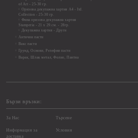
of Art - 25-30 гр.
Оризова декупажна хартия А4 - Itd.
Collection - 25-30 гр.
Фина оризова декупажна хартия
Stamperia - 21 х 29.см. - 28гр.
Декупажна хартия - Други
Антични пасти
Вакс пасти
Грунд, Основи, Релефни пасти
Варак, Шлак метал, Фолио, Пантна
Бързи връзки:
За Нас
Търсене
Информация за
Условия
доставка