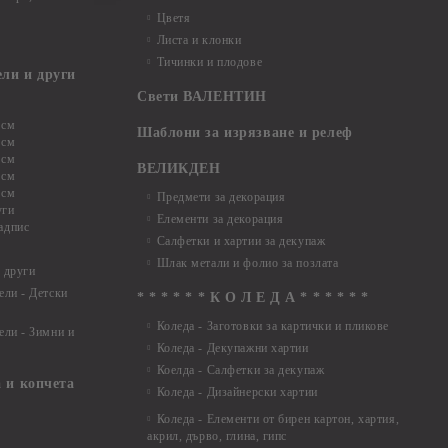
Цветя
Листа и клонки
Тичинки и плодове
ели и други
Свети ВАЛЕНТИН
 см
Шаблони за изрязване и релеф
 см
 см
ВЕЛИКДЕН
 см
 см
Предмети за декорация
уги
Елементи за декорация
адпис
Салфетки и хартии за декупаж
Шлак метали и фолио за позлата
 други
ели - Детски
* * * * * * К О Л Е Д А * * * * * *
Коледа - Заготовки за картички и пликове
ели - Зимни и
Коледа - Декупажни хартии
Коелда - Салфетки за декупаж
 и копчета
Коледа - Дизайнерски хартии
Коледа - Eлементи от бирен картон, хартия,
акрил, дърво, глина, гипс