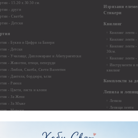
тии - 15.20 x 30.50 см.
Изрязани елеме
ртии - други
Стикери
ртии - Сватби
ртии - Детски
Квилинг
Квилинг ленти -
артия
Квилинг ленти -
ртия - Букви и Цифри за Банери
Квилинг ленти -
ртия - Детски
30см.
ртия - Училище, Дипломиране и Абитуриентски
Квилинг ленти -
ртия - Животни, птици, пеперуди
Инструменти и п
ртия - Любов, Сватба, Свети Валентин
квилинг
ртия - Дантели, бордюри, ъгли
Комплекти за д
ртия - Рамки
ртия - Цветя, листа и клони
Лепила и лепящ
ртия - За Жени
Лепила
ртия - За Мъже
Лепящи ленти
ртия - Морски
3D Повдигащи к
ртия - Къщи, Врати, Прозорци, Огради, Фенери
ленти
ртия - Пътешествия и Фото моменти
Магнити
тия - Такове, табелки, етикети
Велкро
ртия - Многопластови елементи