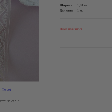
Ширина:
1,50
см.
Дължина:
1
м.
Няма наличност
Tweet
цени продукта