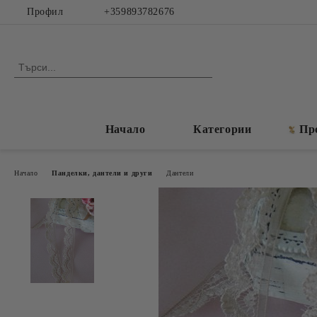
Профил
+359893782676
Начало
Категории
Пр
Начало
Панделки, дантели и други
Дантели