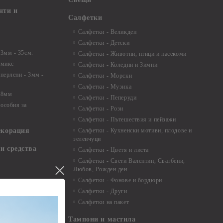
нти и
Салфетки
Салфетки - Великден
Салфетки - Детски
 3мм - 35см.
Салфетки - Животни, птици и насекоми
 микс
Салфетки - Коледни и Зимни
 перлени - 3мм -
Салфетки - Морски
Салфетки - Музика
 8мм
Салфетки - Пеперуди
особия за
Салфетки - Рози
Салфетки - Пътешествия и пейзажи
екорация
Салфетки - Кухненски мотиви, плодове и
зеленчуци
и средства
Салфетки - Цветя и листа
Салфетки - Свети Валентин, Сватбени,
Любов, Рожден ден
Салфетки - Фонове и бордюри
вадратчета и
Салфетки - Други
Салфетки на пакет
Тампони и мастила