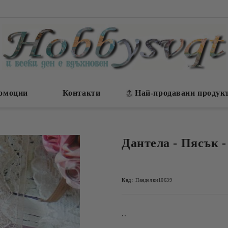
омоции
Контакти
Най-продавани продук
Дантела - Пясък -
Код:
Панделки10639
..