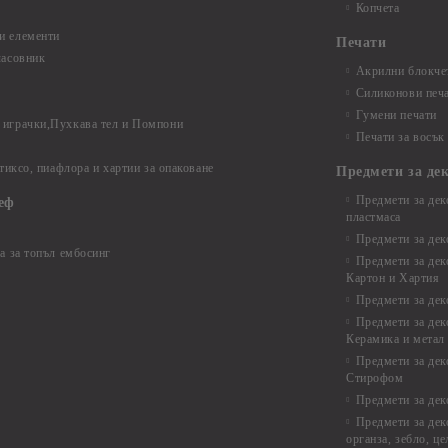
Копчета
и елементи
Печати
часовник
Акрилни блокчет
Силиконови печ
Гумени печати
играчки,Пухкава тел и Помпони
Печати за восък
 тиксо, пиафлора и хартии за опаковане
Предмети за де
Предмети за дек
еф
пластмаса
Предмети за дек
а за топъл ембосинг
Предмети за дек
Картон и Хартия
Предмети за де
Предмети за дек
Керамика и метал
Предмети за дек
Стирофом
Предмети за дек
Предмети за дек
органза, зебло, ц