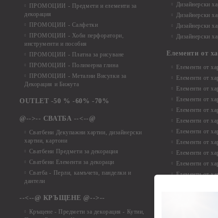
Дизайнерски хар
ПРОМОЦИИ - Предмети и елементи за
декорация
Дизайнерски ха
ПРОМОЦИИ - Салфетки
Дизайнерски ха
ПРОМОЦИИ - Хоби перфоратори,
Дизайнерски ха
инструменти и пособия
Елементи от х
ПРОМОЦИИ - Платна за рисуване
ПРОМОЦИИ - Полимерна глина
Елементи от ха
ПРОМОЦИИ - Метални Висулки за
Елементи от ха
Декорация и Бижута
Елементи от ха
Елементи от ха
OUTLET -50 % -60% -70%
Елементи от ха
@-->-- СВАТБА --<--@
Елементи от ха
Елементи от ха
Сватбени Декупажни хартии, дизайнерски
хартии, картони
Елементи от ха
Сватбени Предмети за декорация
Елементи от ха
Сватбени Елементи за декораци
Елементи от ха
Сватба - Перли, камъчета, панделки и
Елементи от ха
дантели
Елементи от ха
Елементи от ха
--<--@ КРЪЩЕНЕ @-->--
Елементи то хар
Кръщене - Предмети за декорация - Кутии,
Елементи от ха