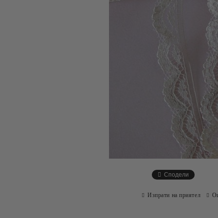
Сподели
Изпрати на приятел
О