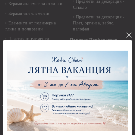
Предмети за декорация -
Керамична смес за отливки
Стъкло
Керамични елементи
Предмети за декорация -
Елементи от полимерна
Плат, органза, зебло,
глина и полирезин
целофан
Пластични елементи
Пънчове Перфоратори
Инструменти за моделиране
Перфоратори до 2,50 см
Молдове и шаблони
Перфоратори 2,50 см
Глина
Перфоратори над 2,50 см
Самосъхнеща глина
Бордюрни пънчове
Полимерна Глина
Ъглови перфоратори
Перфоратори Основни
Приложни техники и
Фигури - кръгове, овали
Декупаж
Декупажна хартия
Перфоратори - Сърца и
звезди
Оризова декупажна
хартия А4 - Alchemy of Art -
Перфоратори - Цветя, листа
25-30 гр.
и клонки