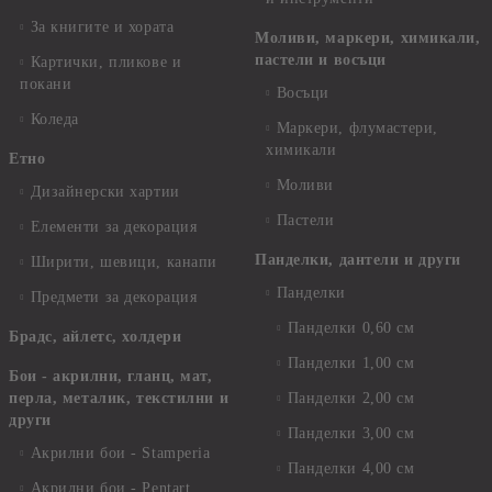
За книгите и хората
Моливи, маркери, химикали,
пастели и восъци
Картички, пликове и
покани
Восъци
Коледа
Маркери, флумастери,
химикали
Етно
Моливи
Дизайнерски хартии
Пастели
Елементи за декорация
Панделки, дантели и други
Ширити, шевици, канапи
Панделки
Предмети за декорация
Панделки 0,60 см
Брадс, айлетс, холдери
Панделки 1,00 см
Бои - акрилни, гланц, мат,
перла, металик, текстилни и
Панделки 2,00 см
други
Панделки 3,00 см
Акрилни бои - Stamperia
Панделки 4,00 см
Акрилни бои - Pentart