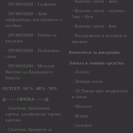
Квилинг ленти - микс
ПРОМОЦИИ - Салфетки
Квилинг ленти - перлени -
ПРОМОЦИИ - Хоби
3мм - 30см.
перфоратори, инструменти и
пособия
Квилинг ленти - 8мм
ПРОМОЦИИ - Платна за
Инструменти и пособия за
рисуване
квилинг
ПРОМОЦИИ - Полимерна
Комплекти за декорация
глина
Лепила и лепящи средства
ПРОМОЦИИ - Метални
Висулки за Декорация и
Лепила
Бижута
Лепящи ленти
OUTLET -50 % -60% -70%
3D Повдигащи квадратчета
и ленти
@-->-- СВАТБА --<--@
Магнити
Сватбени Декупажни
хартии, дизайнерски хартии,
Велкро
картони
Силикон
Сватбени Предмети за