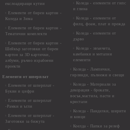
Коледа - елементи от гипс
екслоадиращи кутии
и глина
Елементи от бирен картон -
Коледа - елементи от
Коледа и Зима
филц, фоам, плат и прежда
Елементи от бирен картон -
Коледа - елементи от
Тематични комплекти
дърво
Елементи от бирен картон -
Коледа - звънчета,
Шейкър заготовки от бирен
камбанки и метални
картон за 3D картички,
елементи
албуми, ръчно израбоени
проекти
Коледа - Лампички,
гирлянди, пълнежи и свещи
Елементи от шперплат
Коледа - Материали за
Елементи от шперплат -
декорация - брокати,
Букви и цифри
восък,мастила, пасти и
Елементи от шперплат
кристали
-Рамки и ъгли
Коледа - Панделки, ширити
Елементи от шперплат -
и конци
Заготовки за бижута
Коелда - Папки за релеф