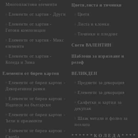
Многопластови елементи
Цветя,листа и тичинки
Елементи от хартия - Други
Цветя
Елементи от хартия -
Листа и клонки
Готови композиции
Тичинки и плодове
Елементи от хартия - Микс
Свети ВАЛЕНТИН
елементи
Елементи от хартия -
Шаблони за изрязване и
Коледа и Зима
релеф
Елементи от бирен картон
ВЕЛИКДЕН
Елементи от бирен картон -
Предмети за декорация
Декоративни рамки
Елементи за декорация
Елементи от бирен картон -
Салфетки и хартии за
Надписи на български
декупаж
Елементи от бирен картон -
Шлак метали и фолио за
Ъгли и орнаменти
позлата
Елементи от бирен картон -
* * * * * * К О Л Е Д А * * * *
Сватба