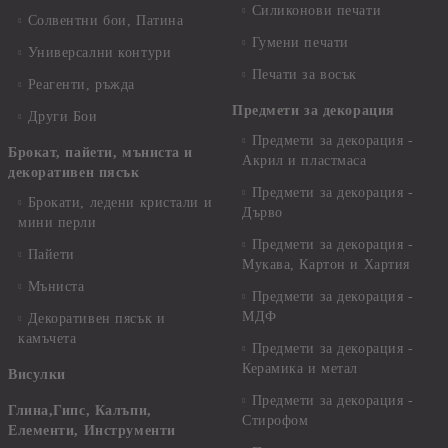
Силиконови печати
Солвентни бои, Патина
Гумени печати
Универсални контури
Печати за восък
Реагенти, ръжда
Предмети за декорация
Други Бои
Предмети за декорация -
Брокат, пайети, мъниста и
Акрил и пластмаса
декоративен пясък
Предмети за декорация -
Брокати, ледени кристали и
Дърво
мини перли
Предмети за декорация -
Пайети
Мукава, Картон и Хартия
Мъниста
Предмети за декорация -
МДФ
Декоративен пясък и
камъчета
Предмети за декорация -
Керамика и метал
Висулки
Предмети за декорация -
Глина,Гипс, Калъпи,
Стирофом
Елементи, Инструменти