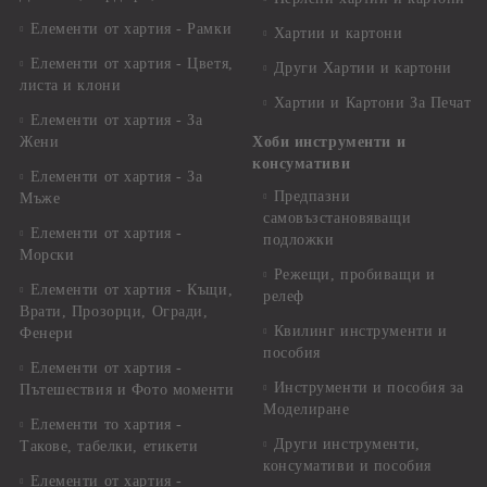
Елементи от хартия - Рамки
Хартии и картони
Елементи от хартия - Цветя,
Други Хартии и картони
листа и клони
Хартии и Картони За Печат
Елементи от хартия - За
Жени
Хоби инструменти и
консумативи
Елементи от хартия - За
Предпазни
Мъже
самовъзстановяващи
Елементи от хартия -
подложки
Морски
Режещи, пробиващи и
Елементи от хартия - Къщи,
релеф
Врати, Прозорци, Огради,
Квилинг инструменти и
Фенери
пособия
Елементи от хартия -
Инструменти и пособия за
Пътешествия и Фото моменти
Моделиране
Елементи то хартия -
Други инструменти,
Такове, табелки, етикети
консумативи и пособия
Елементи от хартия -