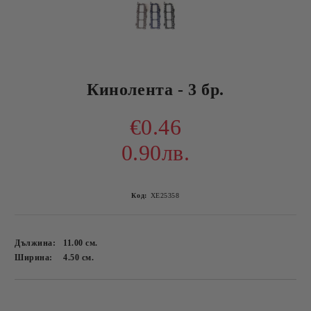
Кинолента - 3 бр.
€0.46
0.90лв.
Код:
ХЕ25358
Дължина:
11.00
см.
Ширина:
4.50
см.
Добави в желани