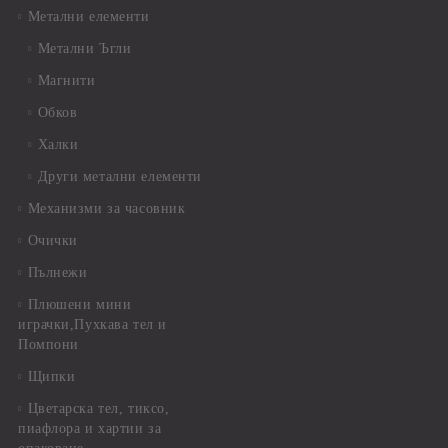
Метални елементи
Метални Ъгли
Магнити
Обков
Халки
Други метални елементи
Механизми за часовник
Очички
Пълнежи
Плюшени мини
играчки,Пухкава тел и
Помпони
Щипки
Цветарска тел, тиксо,
пиафлора и хартии за