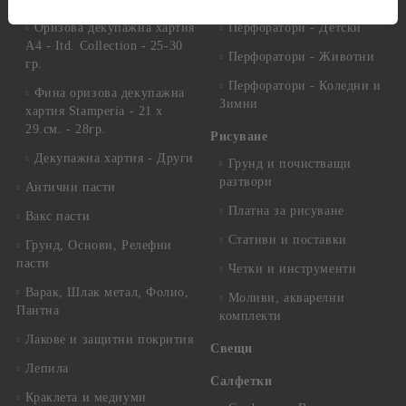
Оризова декупажна хартия
Перфоратори - Детски
А4 - Itd. Collection - 25-30
Перфоратори - Животни
гр.
Перфоратори - Коледни и
Фина оризова декупажна
Зимни
хартия Stamperia - 21 х
29.см. - 28гр.
Рисуване
Декупажна хартия - Други
Грунд и почистващи
разтвори
Антични пасти
Платна за рисуване
Вакс пасти
Стативи и поставки
Грунд, Основи, Релефни
пасти
Четки и инструменти
Варак, Шлак метал, Фолио,
Моливи, акварелни
Пантна
комплекти
Лакове и защитни покрития
Свещи
Лепила
Салфетки
Краклета и медиуми