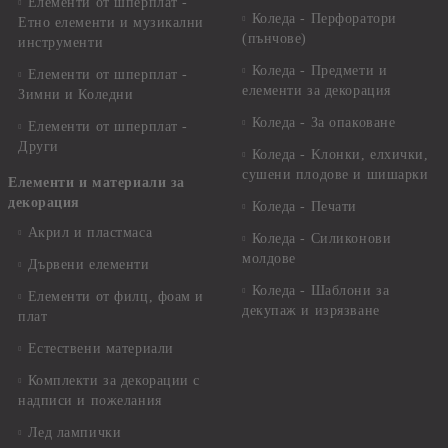
Елементи от шперплат -
Коледа - Перфоратори
Етно елементи и музикални
(пънчове)
инструменти
Коледа - Предмети и
Елементи от шперплат -
елементи за декорация
Зимни и Коледни
Коледа - За опаковане
Елементи от шперплат -
Други
Коледа - Kлонки, елхички,
сушени плодове и шишарки
Елементи и материали за
декорация
Коледа - Печати
Акрил и пластмаса
Коледа - Силиконови
молдове
Дървени елементи
Коледа - Шаблони за
Елементи от филц, фоам и
декупаж и изрязване
плат
Естествени материали
Комплекти за декорации с
надписи и пожелания
Лед лампички