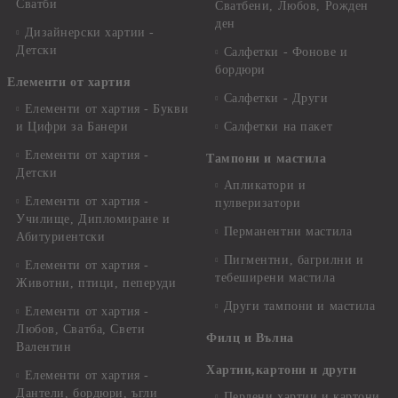
Сватби
Сватбени, Любов, Рожден
ден
Дизайнерски хартии -
Детски
Салфетки - Фонове и
бордюри
Елементи от хартия
Салфетки - Други
Елементи от хартия - Букви
и Цифри за Банери
Салфетки на пакет
Елементи от хартия -
Тампони и мастила
Детски
Апликатори и
Елементи от хартия -
пулверизатори
Училище, Дипломиране и
Перманентни мастила
Абитуриентски
Пигментни, багрилни и
Елементи от хартия -
тебеширени мастила
Животни, птици, пеперуди
Други тампони и мастила
Елементи от хартия -
Любов, Сватба, Свети
Филц и Вълна
Валентин
Хартии,картони и други
Елементи от хартия -
Дантели, бордюри, ъгли
Перлени хартии и картони