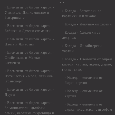
* *
Елементи от бирен картон -
Коледа - Заготовки за
Училище, Дипломиране и
картички и пликове
Завършване
Коледа - Декупажни хартии
Елементи от бирен картон -
Бебшки и Детски елементи
Коелда - Салфетки за
декупаж
Елементи от бирен картон -
Цветя и Животни
Коледа - Дизайнерски
хартии
Елементи от бирен картон -
Стиймпънк и Мъжки
Коледа - Eлементи от бирен
елементи
картон, хартия, акрил, дърво,
глина, гипс
Елементи от бирен картон -
Пътешестия - море, планина
Коледа - елементи от
,транспорт
бирен картон
Елементи от бирен картон -
Коледа - елементи от
Други
хартия
Елементи от бирен картон -
Коледа - елементи от
За миниатюри, дълбоки
акрил, пластмаса, стирофом
рамки, бебешки съкровища и