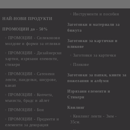
CINEMA - 8 ЛИСТА
Инструменти и пособия
НАЙ-НОВИ ПРОДУКТИ
Заготовки и материали за
ПРОМОЦИИ до - 50%
бижута
ПРОМОЦИИ - Силиконови
Заготовки за картички и
молдове и форми за отливки
пликове
ПРОМОЦИИ - Дизайнерски
Заготовки за картички
хартии, изрязани елементи,
стикери
Пликове
ПРОМОЦИИ - Сатенени
Заготовки за папки, книги за
ленти, панделки, шнурове,
пожелания и албуми
канап
Изрязани елементи и
ПРОМОЦИИ - Копчета,
Стикери
мъниста, брадс и айлет
Квилинг
ПРОМОЦИИ - Бои
Квилинг ленти - 3мм -
ПРОМОЦИИ - Предмети и
35см.
елементи за декорация