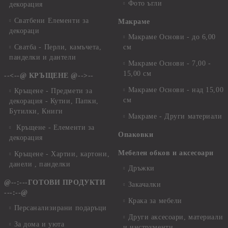
Фото ъгли
декорация
Сватбени Елементи за
Макраме
декораци
Макраме Основи - до 6,00
Сватба - Перли, камъчета,
см
панделки и дантели
Макраме Основи - 7,00 -
15,00 см
--<--@ КРЪЩЕНЕ @-->--
Макраме Основи - над 15,00
Кръщене - Предмети за
см
декорация - Кутии, Папки,
Бутилки, Книги
Макраме - Други материали
Кръщене - Елементи за
Опаковки
декорация
Мебелен обков и аксесоари
Кръщене - Хартии, картони,
данели , панделки
Дръжки
@--:---ГОТОВИ ПРОДУКТИ
Закачалки
---:--@
Крака за мебели
Персанализирани подаръци
Други аксесоари, материали
За дома и уюта
и инструменти