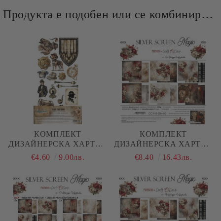
Продукта е подобен или се комбинира добре и със следните продукти :
КОМПЛЕКТ
КОМПЛЕКТ
ДИЗАЙНЕРСКА ХАРТИЯ
ДИЗАЙНЕРСКА ХАРТИЯ
- BEHIND CLOSED
- SILVER SCREEN MAGIC
€4.60
9.00лв.
€8.40
16.43лв.
DOORS - 6 ЛИСТА
- 6 ЛИСТА