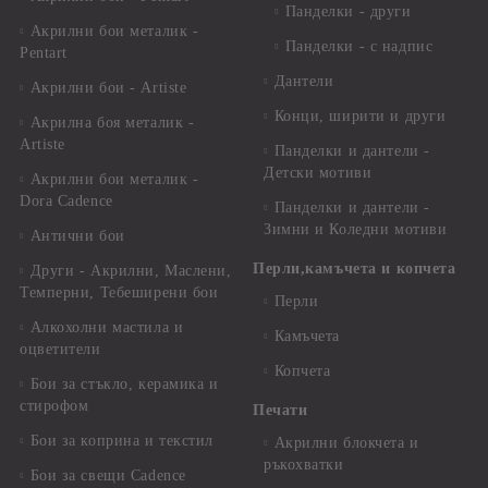
Панделки - други
Акрилни бои металик -
Панделки - с надпис
Pentart
Дантели
Акрилни бои - Artiste
Конци, ширити и други
Акрилна боя металик -
Artiste
Панделки и дантели -
Детски мотиви
Акрилни бои металик -
Dora Cadence
Панделки и дантели -
Зимни и Коледни мотиви
Антични бои
Перли,камъчета и копчета
Други - Акрилни, Маслени,
Темперни, Тебеширени бои
Перли
Алкохолни мастила и
Камъчета
оцветители
Копчета
Бои за стъкло, керамика и
стирофом
Печати
Бои за коприна и текстил
Акрилни блокчета и
ръкохватки
Бои за свещи Cadence