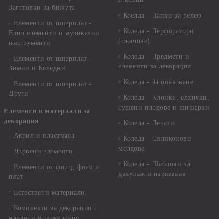
Заготовки за бижута
Коелда - Папки за релеф
Елементи от шперплат -
Коледа - Перфоратори
Етно елементи и музикални
(пънчове)
инструменти
Коледа - Предмети и
Елементи от шперплат -
елементи за декорация
Зимни и Коледни
Коледа - За опаковане
Елементи от шперплат -
Други
Коледа - Kлонки, елхички,
сушени плодове и шишарки
Елементи и материали за
декорация
Коледа - Печати
Акрил и пластмаса
Коледа - Силиконови
молдове
Дървени елементи
Коледа - Шаблони за
Елементи от филц, фоам и
декупаж и изрязване
плат
Естествени материали
Комплекти за декорации с
надписи и пожелания