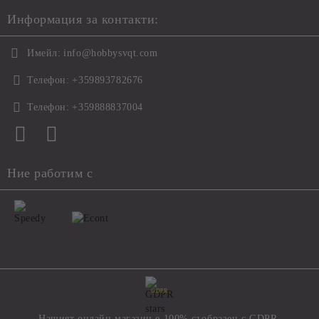
Информация за контакти:
Имейл:
info@hobbysvqt.com
Телефон:
+359893782676
Телефон:
+359888837004
Ние работим с
GDPR
Нашият онлайн магазин е 100% съобразен с GDPR.