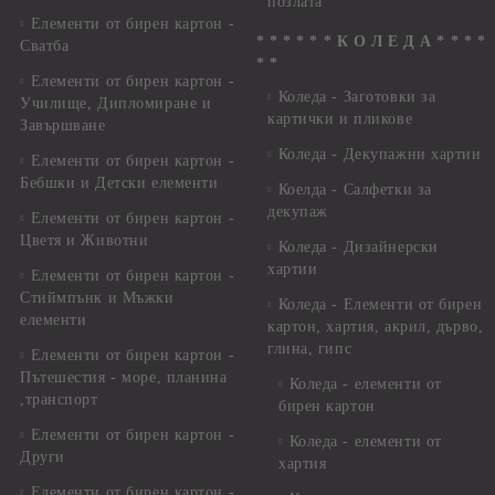
позлата
Елементи от бирен картон -
* * * * * * К О Л Е Д А * * * *
Сватба
* *
Елементи от бирен картон -
Коледа - Заготовки за
Училище, Дипломиране и
картички и пликове
Завършване
Коледа - Декупажни хартии
Елементи от бирен картон -
Бебшки и Детски елементи
Коелда - Салфетки за
декупаж
Елементи от бирен картон -
Цветя и Животни
Коледа - Дизайнерски
хартии
Елементи от бирен картон -
Стиймпънк и Мъжки
Коледа - Eлементи от бирен
елементи
картон, хартия, акрил, дърво,
глина, гипс
Елементи от бирен картон -
Пътешестия - море, планина
Коледа - елементи от
,транспорт
бирен картон
Елементи от бирен картон -
Коледа - елементи от
Други
хартия
Елементи от бирен картон -