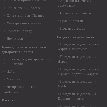
Бои за коприна и текстил
Акрилни блокчета и
ръкохватки
Бои за свещи Cadence
Силиконови печати
Солвентни бои, Патина
Гумени печати
Универсални контури
Печати за восък
Реагенти, ръжда
Предмети за декорация
Други Бои
Предмети за декорация -
Брокат, пайети, мъниста и
Акрил и пластмаса
декоративен пясък
Предмети за декорация -
Брокати, ледени кристали и
Дърво
мини перли
Предмети за декорация -
Пайети
Мукава, Картон и Хартия
Мъниста
Предмети за декорация -
МДФ
Декоративен пясък и
камъчета
Предмети за декорация -
Керамика и метал
Висулки
Предмети за декорация -