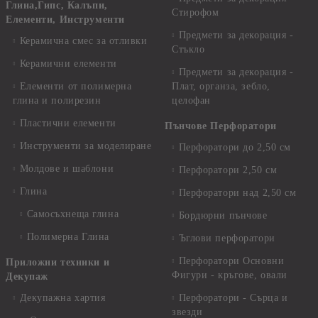
Глина,Гипс, Калъпи,
Стирофом
Елементи, Инструменти
Предмети за декорация -
Керамична смес за отливки
Стъкло
Керамични елементи
Предмети за декорация -
Елементи от полимерна
Плат, органза, зебло,
глина и полирезин
целофан
Пластични елементи
Пънчове Перфоратори
Инструменти за моделиране
Перфоратори до 2,50 см
Молдове и шаблони
Перфоратори 2,50 см
Глина
Перфоратори над 2,50 см
Самосъхнеща глина
Бордюрни пънчове
Полимерна Глина
Ъглови перфоратори
Перфоратори Основни
Приложни техники и
Фигури - кръгове, овали
Декупаж
Декупажна хартия
Перфоратори - Сърца и
звезди