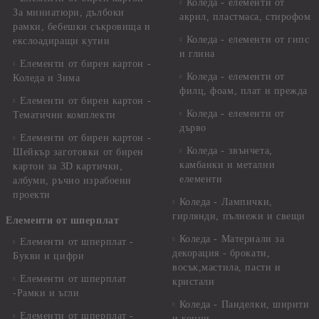
Коледа - елементи от
За миниатюри, дълбоки
акрил, пластмаса, стирофом
рамки, бебешки съкровища и
Коледа - елементи от гипс
екслоадиращи кутии
и глина
Елементи от бирен картон -
Коледа - елементи от
Коледа и Зима
филц, фоам, плат и прежда
Елементи от бирен картон -
Коледа - елементи от
Тематични комплекти
дърво
Елементи от бирен картон -
Коледа - звънчета,
Шейкър заготовки от бирен
камбанки и метални
картон за 3D картички,
елементи
албуми, ръчно израбоени
проекти
Коледа - Лампички,
гирлянди, пълнежи и свещи
Елементи от шперплат
Коледа - Материали за
Елементи от шперплат -
декорация - брокати,
Букви и цифри
восък,мастила, пасти и
Елементи от шперплат
кристали
-Рамки и ъгли
Коледа - Панделки, ширити
Елементи от шперплат -
и конци