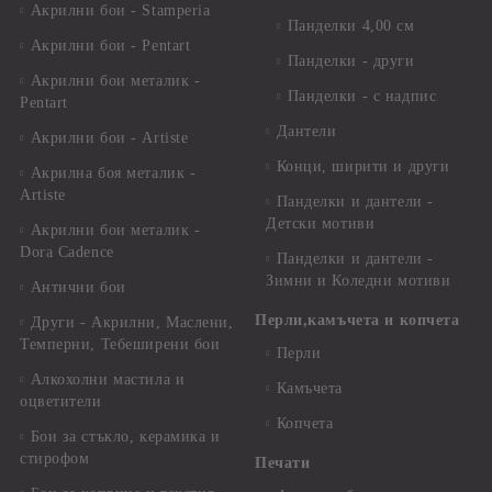
Акрилни бои - Stamperia
Панделки 4,00 см
Акрилни бои - Pentart
Панделки - други
Акрилни бои металик -
Панделки - с надпис
Pentart
Дантели
Акрилни бои - Artiste
Конци, ширити и други
Акрилна боя металик -
Artiste
Панделки и дантели -
Детски мотиви
Акрилни бои металик -
Dora Cadence
Панделки и дантели -
Зимни и Коледни мотиви
Антични бои
Перли,камъчета и копчета
Други - Акрилни, Маслени,
Темперни, Тебеширени бои
Перли
Алкохолни мастила и
Камъчета
оцветители
Копчета
Бои за стъкло, керамика и
стирофом
Печати