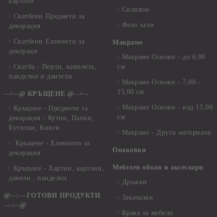
картони
Силикон
Сватбени Предмети за
Фото ъгли
декорация
Сватбени Елементи за
Макраме
декораци
Макраме Основи - до 6,00
Сватба - Перли, камъчета,
см
панделки и дантели
Макраме Основи - 7,00 -
15,00 см
--<--@ КРЪЩЕНЕ @-->--
Макраме Основи - над 15,00
Кръщене - Предмети за
см
декорация - Кутии, Папки,
Бутилки, Книги
Макраме - Други материали
Кръщене - Елементи за
Опаковки
декорация
Мебелен обков и аксесоари
Кръщене - Хартии, картони,
данели , панделки
Дръжки
@--:---ГОТОВИ ПРОДУКТИ
Закачалки
---:--@
Крака за мебели