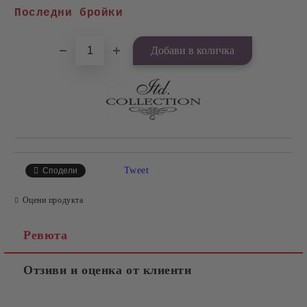
Добави в желани
Последни бройки
Tweet
Сподели
Оцени продукта
Ревюта
Отзиви и оценка от клиенти