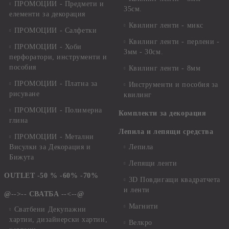
ПРОМОЦИИ - Предмети и
35см.
елементи за декорация
Квилинг ленти - микс
ПРОМОЦИИ - Салфетки
Квилинг ленти - перлени -
ПРОМОЦИИ - Хоби
3мм - 30см.
перфоратори, инструменти и
пособия
Квилинг ленти - 8мм
ПРОМОЦИИ - Платна за
Инструменти и пособия за
рисуване
квилинг
ПРОМОЦИИ - Полимерна
Комплекти за декорация
глина
Лепила и лепящи средства
ПРОМОЦИИ - Метални
Висулки за Декорация и
Лепила
Бижута
Лепящи ленти
OUTLET -50 % -60% -70%
3D Повдигащи квадратчета
и ленти
@-->-- СВАТБА --<--@
Магнити
Сватбени Декупажни
хартии, дизайнерски хартии,
Велкро