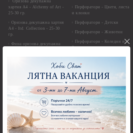
Оризова декупажна
хартия А4 - Alchemy of Art -
Перфоратори - Цветя, листа
25-30 гр.
и клонки
Оризова декупажна хартия
Перфоратори - Детски
А4 - Itd. Collection - 25-30
Перфоратори - Животни
гр.
Перфоратори - Коледни и
Фина оризова декупажна
Зимни
хартия Stamperia - 21 х
29.см. - 28гр.
Рисуване
Декупажна хартия - Други
Грунд и почистващи
разтвори
Антични пасти
Платна за рисуване
Вакс пасти
Стативи и поставки
Грунд, Основи, Релефни
пасти
Четки и инструменти
Варак, Шлак метал, Фолио,
Моливи, акварелни
Пантна
комплекти
Лакове и защитни покрития
Свещи