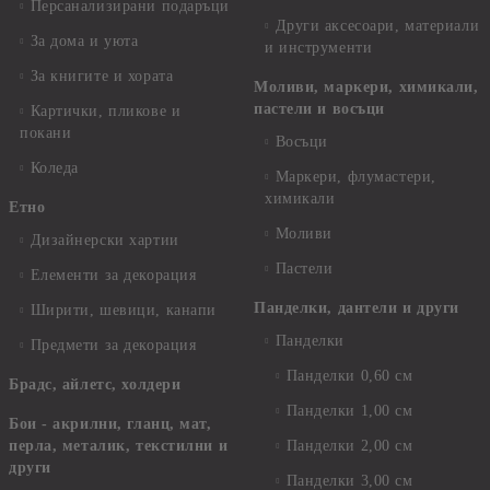
Персанализирани подаръци
Други аксесоари, материали
За дома и уюта
и инструменти
За книгите и хората
Моливи, маркери, химикали,
пастели и восъци
Картички, пликове и
покани
Восъци
Коледа
Маркери, флумастери,
химикали
Етно
Моливи
Дизайнерски хартии
Пастели
Елементи за декорация
Панделки, дантели и други
Ширити, шевици, канапи
Панделки
Предмети за декорация
Панделки 0,60 см
Брадс, айлетс, холдери
Панделки 1,00 см
Бои - акрилни, гланц, мат,
перла, металик, текстилни и
Панделки 2,00 см
други
Панделки 3,00 см