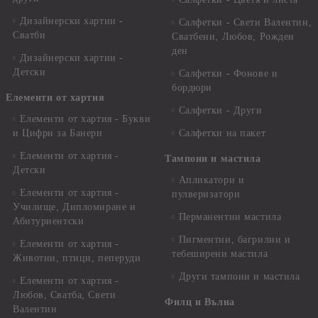
Дизайнерски хартии -
Салфетки - Свети Валентин,
Сватби
Сватбени, Любов, Рожден
ден
Дизайнерски хартии -
Детски
Салфетки - Фонове и
бордюри
Елементи от хартия
Салфетки - Други
Елементи от хартия - Букви
и Цифри за Банери
Салфетки на пакет
Елементи от хартия -
Тампони и мастила
Детски
Апликатори и
Елементи от хартия -
пулверизатори
Училище, Дипломиране и
Перманентни мастила
Абитуриентски
Пигментни, багрилни и
Елементи от хартия -
тебеширени мастила
Животни, птици, пеперуди
Други тампони и мастила
Елементи от хартия -
Любов, Сватба, Свети
Филц и Вълна
Валентин