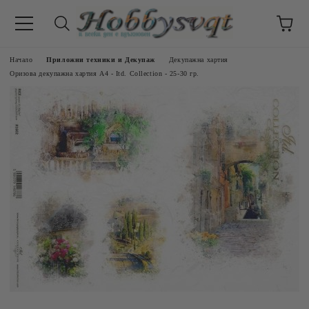
Начало
Приложни техники и Декупаж
Декупажна хартия
Оризова декупажна хартия А4 - Itd. Collection - 25-30 гр.