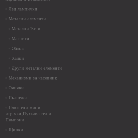
Лед лампички
Метални елементи
Метални Ъгли
Магнити
Обков
Халки
Други метални елементи
Механизми за часовник
Очички
Пълнежи
Плюшени мини
играчки,Пухкава тел и
Помпони
Щипки