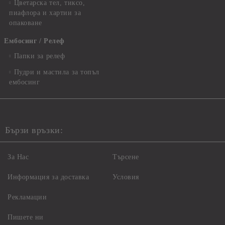
Цветарска тел, тиксо,
пиафлора и хартии за
опаковане
Ембосинг / Релеф
Папки за релеф
Пудри и мастила за топъл
ембосинг
Бързи връзки:
За Нас
Търсене
Информация за доставка
Условия
Рекламации
Пишете ни