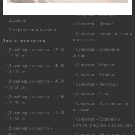
Лепила
Салфетки
Краклета и медиуми
Салфетки - Великден
Шаблони
Салфетки - Детски
Инструменти и пособия
Салфетки - Животни, птици
и насекоми
Дизайнерски хартии
Салфетки - Коледни и
Дизайнерски хартии - 15.20
Зимни
х 15.20 см.
Салфетки - Морски
Дизайнерски хартии - 20.30
х 20.30 см.
Салфетки - Музика
Дизайнерски хартии - 30.50
Салфетки - Пеперуди
х 30.50 см.
Салфетки - Рози
Дизайнерски хартии - 21,00
х 29,70 см
Салфетки - Пътешествия и
пейзажи
Дизайнерски хартии - 15.20
x 30.50 см.
Салфетки - Кухненски
мотиви, плодове и зеленчуци
Дизайнерски хартии -
други
Салфетки - Цветя и листа