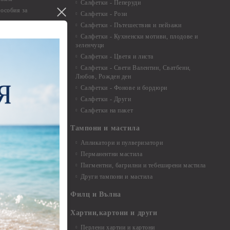
Салфетки - Пеперуди
особия за
Салфетки - Рози
Салфетки - Пътешествия и пейзажи
екорация
Салфетки - Кухненски мотиви, плодове и
зеленчуци
и средства
Салфетки - Цветя и листа
Салфетки - Свети Валентин, Сватбени,
Любов, Рожден ден
Салфетки - Фонове и бордюри
вадратчета и
Салфетки - Други
Салфетки на пакет
Тампони и мастила
Апликатори и пулверизатори
Перманентни мастила
Пигментни, багрилни и тебеширени мастила
Други тампони и мастила
- до 6,00 см
- 7,00 - 15,00 см
Филц и Вълна
- над 15,00 см
и материали
Хартии,картони и други
Перлени хартии и картони