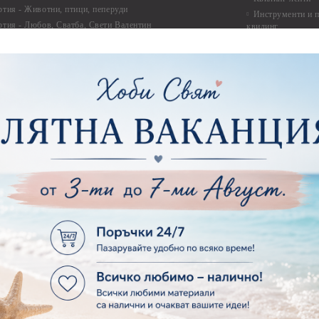
ртия - Животни, птици, пеперуди
Инструменти и п
ртия - Любов, Сватба, Свети Валентин
квилинг
ртия - Дантели, бордюри, ъгли
Комплекти за д
ртия - Рамки
ртия - Цветя, листа и клони
Лепила и лепящ
ртия - За Жени
Лепила
ртия - За Мъже
Лепящи ленти
ртия - Морски
3D Повдигащи к
ртия - Къщи, Врати, Прозорци, Огради, Фенери
ленти
ртия - Пътешествия и Фото моменти
Магнити
тия - Такове, табелки, етикети
Велкро
ртия - Многопластови елементи
Силикон
ртия - Други
Фото ъгли
ртия - Готови композиции
Макраме
ртия - Микс елементи
ртия - Коледа и Зима
Макраме Основи 
Макраме Основи 
ирен картон
Макраме Основи 
рен картон - Декоративни рамки
Макраме - Друг
рен картон - Надписи на български