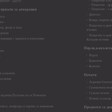
Панделки 4,00
ерплат - Други
Панделки - др
Панделки - с н
териали за декорация
Дантели
аса
Конци, ширити и
нти
Панделки и дант
лц, фоам и плат
мотиви
ериали
Панделки и дант
екорации с надписи и пожелания
Коледни мотиви
Перли,камъчета
нти
Перли
и
Камъчета
Копчета
и елементи
Печати
часовник
Акрилни блокчет
Силиконови печ
Гумени печати
играчки,Пухкава тел и Помпони
Печати за восък
 тиксо, пиафлора и хартии за опаковане
Предмети за де