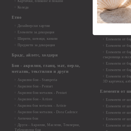
Елементи от би
Картички, пликове и покани
Елементи от би
Коледа
Елементи от би
Етно
Елементи от би
Дизайнерски хартии
Елементи от би
Елементи за декорация
Елементи от би
Ширити, шевици, канапи
Елементи от би
Предмети за декорация
Елементи от би
Елементи от би
Брадс, айлетс, холдери
съкровища и екс
Елементи от би
Бои - акрилни, гланц, мат, перла,
Елементи от би
металик, текстилни и други
Елементи от би
Акрилни бои - Stamperia
3D картички, ал
Акрилни бои - Pentart
Елементи от ш
Акрилни бои металик - Pentart
Акрилни бои - Artiste
Елементи от шп
Акрилна боя металик - Artiste
Елементи от шп
Акрилни бои металик - Dora Cadence
Елементи от шп
Антични бои
Елементи от шп
Други - Акрилни, Маслени, Темперни,
Елементи от шп
Тебеширени бои