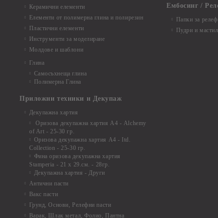
Ембосинг / Рел
Керамични елементи
Елементи от полимерна глина и полирезин
Папки за релеф
Пластични елементи
Пудри и мастил
Инструменти за моделиране
Молдове и шаблони
Глина
Самосъхнеща глина
Полимерна Глина
Приложни техники и Декупаж
Декупажна хартия
Оризова декупажна хартия А4 - Alchemy
of Art - 25-30 гр.
Оризова декупажна хартия А4 - Itd.
Collection - 25-30 гр.
Фина оризова декупажна хартия
Stamperia - 21 х 29.см. - 28гр.
Декупажна хартия - Други
Антични пасти
Вакс пасти
Грунд, Основи, Релефни пасти
Варак, Шлак метал, Фолио, Пантна