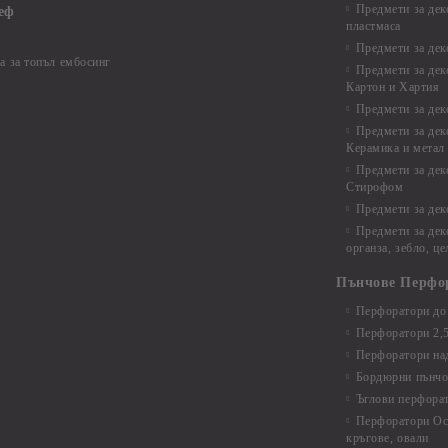
Предмети за дек
еф
пластмаса
Предмети за дек
а за топъл ембосинг
Предмети за дек
Картон и Хартия
Предмети за де
Предмети за дек
Керамика и метал
Предмети за дек
Стирофом
Предмети за дек
Предмети за дек
органза, зебло, ц
Пънчове Перфо
Перфоратори до 
Перфоратори 2,
Перфоратори над
Бордюрни пънчо
Ъглови перфора
Перфоратори Ос
кръгове, овали