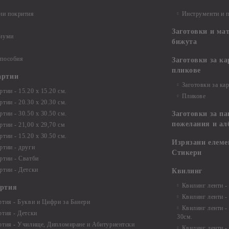
ни покрития
Инструменти и 
Заготовки и ма
диуми
бижута
 пособия
Заготовки за к
пликове
артии
Заготовки за ка
тии - 15.20 х 15.20 см.
Пликове
тии - 20.30 х 20.30 см.
тии - 30.50 х 30.50 см.
Заготовки за па
пожелания и ал
ртии - 21,00 х 29,70 см
тии - 15.20 x 30.50 см.
Изрязани елеме
ртии - други
Стикери
ртии - Сватби
ртии - Детски
Квилинг
Квилинг ленти -
артия
Квилинг ленти -
ртия - Букви и Цифри за Банери
Квилинг ленти -
ртия - Детски
30см.
ртия - Училище, Дипломиране и Абитуриентски
Квилинг ленти -