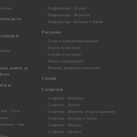
пособия
Перфоратори - Детски
Перфоратори - Животни
териали за
Перфоратори - Коледни и Зимни
Рисуване
артички и
Грунд и почистващи разтвори
Платна за рисуване
ртички
Стативи и поставки
Четки и инструменти
пки, книги за
Моливи, акварелни комплекти
буми
Свещи
нти и
Салфетки
Салфетки - Великден
Салфетки - Детски
 3мм - 35см.
Салфетки - Животни, птици и насекоми
 микс
Салфетки - Коледни и Зимни
 перлени - 3мм -
Салфетки - Морски
Салфетки - Музика
 8мм