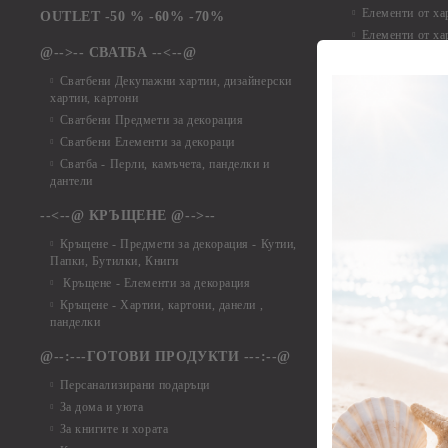
Елементи от ха
OUTLET -50 % -60% -70%
Елементи от ха
@-->-- СВАТБА --<--@
Елементи от ха
Елементи от ха
Сватбени Декупажни хартии, дизайнерски
хартии, картони
Елементи от ха
Сватбени Предмети за декорация
Елементи от ха
Сватбени Елементи за декораци
Елементи от ха
Сватба - Перли, камъчета, панделки и
Елементи от ха
дантели
Елементи от ха
Елементи от ха
--<--@ КРЪЩЕНЕ @-->--
Елементи то хар
Кръщене - Предмети за декорация - Кутии,
Елементи от ха
Папки, Бутилки, Книги
Елементи от ха
Кръщене - Елементи за декорация
Елементи от ха
Кръщене - Хартии, картони, данели ,
Елементи от ха
панделки
Елементи от ха
@--:---ГОТОВИ ПРОДУКТИ ---:--@
Елементи от б
Персанализирани подаръци
Елементи от би
За дома и уюта
Елементи от би
За книгите и хората