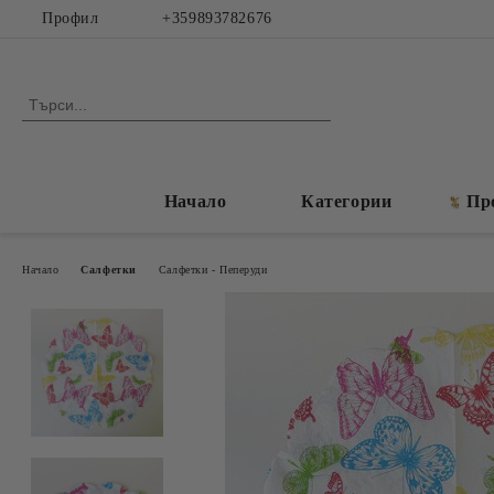
Профил
+359893782676
Начало
Категории
Пр
Начало
Салфетки
Салфетки - Пеперуди