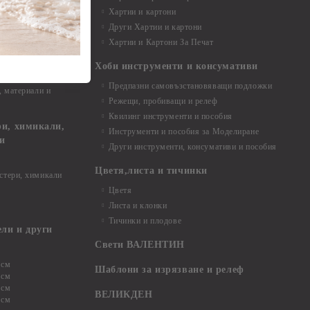
Хартии и картони
и аксесоари
Други Хартии и картони
Хартии и Картони За Печат
Хоби инструменти и консумативи
Предпазни самовъзстановяващи подложки
, материали и
Режещи, пробиващи и релеф
Квилинг инструменти и пособия
и, химикали,
Инструменти и пособия за Моделиране
ци
Други инструменти, консумативи и пособия
Цветя,листа и тичинки
стери, химикали
Цветя
Листа и клонки
Тичинки и плодове
ели и други
Свети ВАЛЕНТИН
 см
Шаблони за изрязване и релеф
 см
 см
ВЕЛИКДЕН
 см