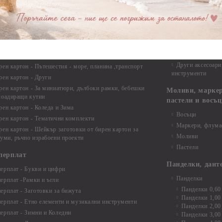
Опаковки
рен картон - Ъгли и орнаменти
рен картон - Сватба
Мебелен обков 
рен картон - Училище, Дипломиране и Завършване
Дръжки
рен картон - Бебшки и Детски елементи
Закачалки
рен картон - Цветя и Животни
Крака за мебели
рен картон - Стиймпънк и Мъжки елементи
Други аксесоари
рен картон - Пътешестия - море, планина ,транспорт
инструменти
рен картон - Други
рен картон - За миниатюри, дълбоки рамки, бебешки
Моливи, маркер
лоадиращи кутии
пастели и восъ
рен картон - Коледа и Зима
Восъци
рен картон - Тематични комплекти
Маркери, флума
рен картон - Шейкър заготовки от бирен картон за
Моливи
буми, ръчно израбоени проекти
Пастели
перплат
Панделки, дант
ерплат - Букви и цифри
Панделки
ерплат -Рамки и ъгли
Панделки 0,60
ерплат - Заготовки за бижута
Панделки 1,00
ерплат - Етно елементи и музикални инструменти
Панделки 2,00
ерплат - Зимни и Коледни
Панделки 3,00