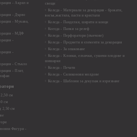
орация - Акрил и
свещи
Коледа - Материали за декорация - брокати,
орация - Дърво
восък,мастила, пасти и кристали
орация - Мукава,
Коледа - Панделки, ширити и конци
Коелда - Папки за релеф
корация - МДФ
Коледа - Перфоратори (пънчове)
орация -
Коледа - Предмети и елементи за декорация
Коледа - За опаковане
орация -
Коледа - Kлонки, елхички, сушени плодове и
шишарки
орация - Стъкло
Коледа - Печати
орация - Плат,
Коледа - Силиконови молдове
елофан
Коледа - Шаблони за декупаж и изрязване
ратори
2,50 см
50 см
 2,50 см
ве
тори
новни Фигури -