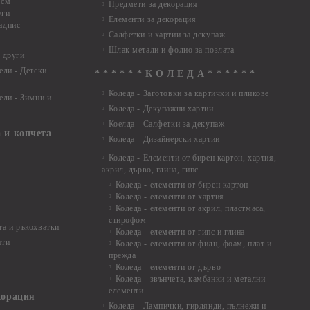
 см
Предмети за декорация
уги
Елементи за декорация
адпис
Салфетки и хартии за декупаж
Шлак метали и фолио за позлата
 други
ели - Детски
* * * * * * К О Л Е Д А * * * * * *
Коледа - Заготовки за картички и пликове
ели - Зимни и
Коледа - Декупажни хартии
Коелда - Салфетки за декупаж
 и копчета
Коледа - Дизайнерски хартии
Коледа - Eлементи от бирен картон, хартия,
акрил, дърво, глина, гипс
Коледа - елементи от бирен картон
Коледа - елементи от хартия
Коледа - елементи от акрил, пластмаса,
стирофом
а и ръкохватки
Коледа - елементи от гипс и глина
ати
Коледа - елементи от филц, фоам, плат и
прежда
Коледа - елементи от дърво
Коледа - звънчета, камбанки и метални
елементи
корация
Коледа - Лампички, гирлянди, пълнежи и