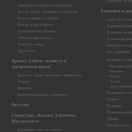
Елементи от шп
Алкохолни мастила и оцветители
Елементи и ма
Бои за стъкло, керамика и стирофом
Бои за коприна и текстил
Акрил и пластм
Бои за свещи Cadence
Дървени елеме
Солвентни бои, Патина
Елементи от фи
Универсални контури
Естествени мат
Реагенти, ръжда
Комплекти за д
Други Бои
Лед лампички
Метални елеме
Брокат, пайети, мъниста и
Метални Ъгл
декоративен пясък
Магнити
Брокати, ледени кристали и мини перли
Обков
Халки
Пайети
Други металн
Мъниста
Механизми за 
Декоративен пясък и камъчета
Очички
Висулки
Пълнежи
Плюшени мини 
Глина,Гипс, Калъпи, Елементи,
Щипки
Инструменти
Цветарска тел,
Керамична смес за отливки