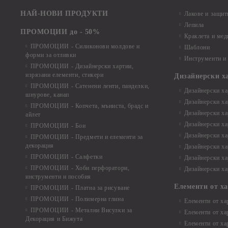
НАЙ-НОВИ ПРОДУКТИ
Лакове и защит
Лепила
ПРОМОЦИИ до - 50%
Краклета и ме
ПРОМОЦИИ - Силиконови молдове и
Шаблони
форми за отливки
Инструменти и
ПРОМОЦИИ - Дизайнерски хартии,
изрязани елементи, стикери
Дизайнерски х
ПРОМОЦИИ - Сатенени ленти, панделки,
Дизайнерски хар
шнурове, канап
Дизайнерски хар
ПРОМОЦИИ - Копчета, мъниста, брадс и
Дизайнерски хар
айлет
Дизайнерски ха
ПРОМОЦИИ - Бои
Дизайнерски хар
ПРОМОЦИИ - Предмети и елементи за
декорация
Дизайнерски ха
ПРОМОЦИИ - Салфетки
Дизайнерски ха
ПРОМОЦИИ - Хоби перфоратори,
Дизайнерски ха
инструменти и пособия
Елементи от х
ПРОМОЦИИ - Платна за рисуване
ПРОМОЦИИ - Полимерна глина
Елементи от ха
ПРОМОЦИИ - Метални Висулки за
Елементи от ха
Декорация и Бижута
Елементи от ха