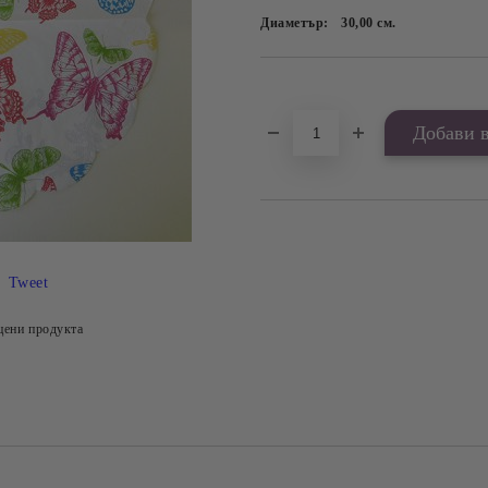
Диаметър:
30,00
см.
Добави в желани
Tweet
цени продукта