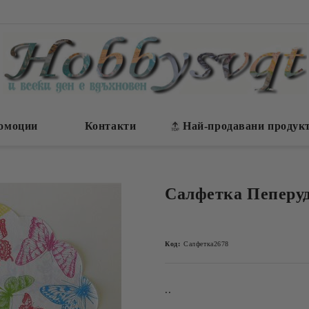
омоции
Контакти
Най-продавани продук
Салфетка Пеперу
Код:
Салфетка2678
..