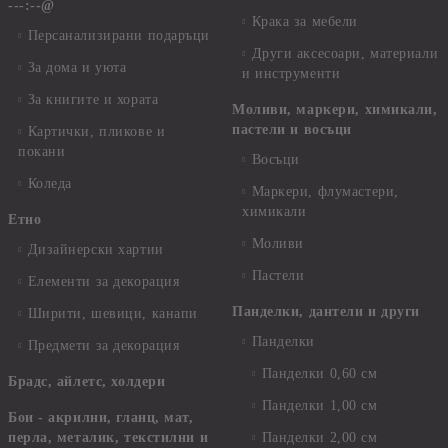
---:--@
Крака за мебели
Персанализирани подаръци
Други аксесоари, материали
За дома и уюта
и инструменти
За книгите и хората
Моливи, маркери, химикали,
пастели и восъци
Картички, пликове и
покани
Восъци
Коледа
Маркери, флумастери,
химикали
Етно
Моливи
Дизайнерски хартии
Пастели
Елементи за декорация
Панделки, дантели и други
Ширити, шевици, канапи
Панделки
Предмети за декорация
Панделки 0,60 см
Брадс, айлетс, холдери
Панделки 1,00 см
Бои - акрилни, гланц, мат,
перла, металик, текстилни и
Панделки 2,00 см