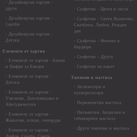
Дизайнерски хартии -
други
Салфетки - Цветя и листа
Дизайнерски хартии -
Салфетки - Свети Валентин,
Сватби
Сватбени, Любов, Рожден
ден
Дизайнерски хартии -
Детски
Салфетки - Фонове и
бордюри
Елементи от хартия
Салфетки - Други
Елементи от хартия - Букви
и Цифри за Банери
Салфетки на пакет
Елементи от хартия -
Тампони и мастила
Детски
Апликатори и
Елементи от хартия -
пулверизатори
Училище, Дипломиране и
Перманентни мастила
Абитуриентски
Пигментни, багрилни и
Елементи от хартия -
тебеширени мастила
Животни, птици, пеперуди
Други тампони и мастила
Елементи от хартия -
Любов, Сватба, Свети