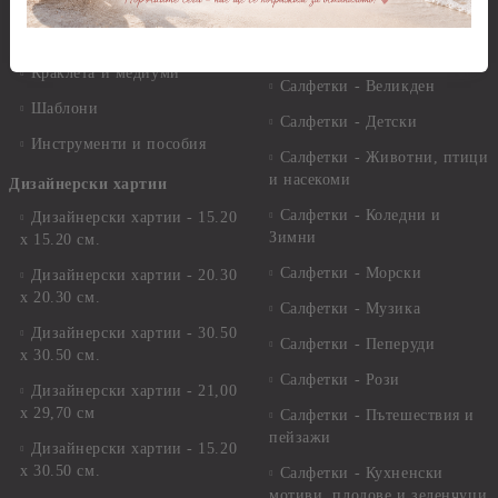
Лакове и защитни покрития
Свещи
Лепила
Салфетки
Краклета и медиуми
Салфетки - Великден
Шаблони
Салфетки - Детски
Инструменти и пособия
Салфетки - Животни, птици
и насекоми
Дизайнерски хартии
Салфетки - Коледни и
Дизайнерски хартии - 15.20
Зимни
х 15.20 см.
Салфетки - Морски
Дизайнерски хартии - 20.30
х 20.30 см.
Салфетки - Музика
Дизайнерски хартии - 30.50
Салфетки - Пеперуди
х 30.50 см.
Салфетки - Рози
Дизайнерски хартии - 21,00
х 29,70 см
Салфетки - Пътешествия и
пейзажи
Дизайнерски хартии - 15.20
x 30.50 см.
Салфетки - Кухненски
мотиви, плодове и зеленчуци