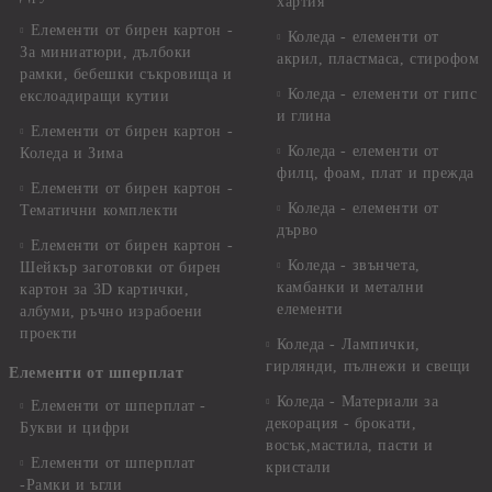
хартия
Елементи от бирен картон -
Коледа - елементи от
За миниатюри, дълбоки
акрил, пластмаса, стирофом
рамки, бебешки съкровища и
Коледа - елементи от гипс
екслоадиращи кутии
и глина
Елементи от бирен картон -
Коледа - елементи от
Коледа и Зима
филц, фоам, плат и прежда
Елементи от бирен картон -
Коледа - елементи от
Тематични комплекти
дърво
Елементи от бирен картон -
Коледа - звънчета,
Шейкър заготовки от бирен
камбанки и метални
картон за 3D картички,
елементи
албуми, ръчно израбоени
проекти
Коледа - Лампички,
гирлянди, пълнежи и свещи
Елементи от шперплат
Коледа - Материали за
Елементи от шперплат -
декорация - брокати,
Букви и цифри
восък,мастила, пасти и
Елементи от шперплат
кристали
-Рамки и ъгли