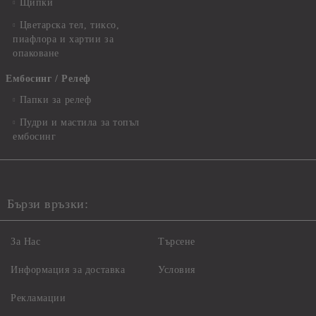
Щипки
Цветарска тел, тиксо,
пиафлора и хартии за
опаковане
Ембосинг / Релеф
Папки за релеф
Пудри и мастила за топъл
ембосинг
Бързи връзки:
За Нас
Търсене
Информация за доставка
Условия
Рекламации