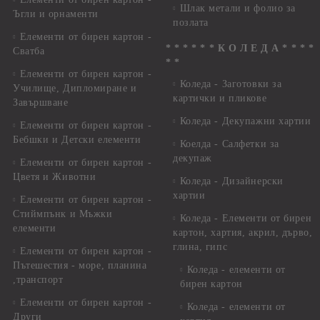
Шлак метали и фолио за
Ъгли и орнаменти
позлата
Елементи от бирен картон -
* * * * * * К О Л Е Д А * * * *
Сватба
* *
Елементи от бирен картон -
Коледа - Заготовки за
Училище, Дипломиране и
картички и пликове
Завършване
Коледа - Декупажни хартии
Елементи от бирен картон -
Бебшки и Детски елементи
Коелда - Салфетки за
декупаж
Елементи от бирен картон -
Цветя и Животни
Коледа - Дизайнерски
хартии
Елементи от бирен картон -
Стиймпънк и Мъжки
Коледа - Eлементи от бирен
елементи
картон, хартия, акрил, дърво,
глина, гипс
Елементи от бирен картон -
Пътешестия - море, планина
Коледа - елементи от
,транспорт
бирен картон
Елементи от бирен картон -
Коледа - елементи от
Други