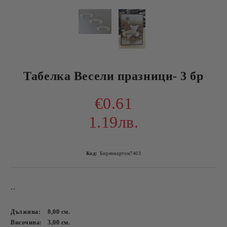
Табелка Весели празници- 3 бр
€0.61
1.19лв.
Код:
Биренкартон7403
..
Дължина:
8,00
см.
Височина:
3,00
см.