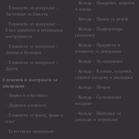
Коледа - Панделки, ширити
Елементи от шперплат -
и конци
Заготовки за бижута
Коелда - Папки за релеф
Елементи от шперплат -
Коледа - Перфоратори
Етно елементи и музикални
(пънчове)
инструменти
Коледа - Предмети и
Елементи от шперплат -
елементи за декорация
Зимни и Коледни
Коледа - За опаковане
Елементи от шперплат -
Други
Коледа - Kлонки, елхички,
сушени плодове и шишарки
Елементи и материали за
декорация
Коледа - Печати
Акрил и пластмаса
Коледа - Силиконови
молдове
Дървени елементи
Коледа - Шаблони за
Елементи от филц, фоам и
декупаж и изрязване
плат
Естествени материали