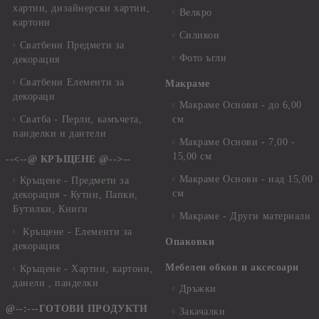
хартии, дизайнерски хартии,
Велкро
картони
Силикон
Сватбени Предмети за
Фото ъгли
декорация
Сватбени Елементи за
Макраме
декораци
Макраме Основи - до 6,00
Сватба - Перли, камъчета,
см
панделки и дантели
Макраме Основи - 7,00 -
15,00 см
--<--@ КРЪЩЕНЕ @-->--
Макраме Основи - над 15,00
Кръщене - Предмети за
см
декорация - Кутии, Папки,
Бутилки, Книги
Макраме - Други материали
Кръщене - Елементи за
Опаковки
декорация
Мебелен обков и аксесоари
Кръщене - Хартии, картони,
данели , панделки
Дръжки
@--:---ГОТОВИ ПРОДУКТИ
Закачалки