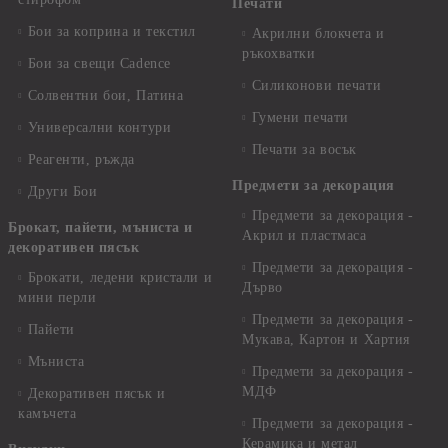
Печати
Бои за коприна и текстил
Акрилни блокчета и
ръкохватки
Бои за свещи Cadence
Силиконови печати
Солвентни бои, Патина
Гумени печати
Универсални контури
Печати за восък
Реагенти, ръжда
Предмети за декорация
Други Бои
Предмети за декорация -
Брокат, пайети, мъниста и
Акрил и пластмаса
декоративен пясък
Предмети за декорация -
Брокати, ледени кристали и
Дърво
мини перли
Предмети за декорация -
Пайети
Мукава, Картон и Хартия
Мъниста
Предмети за декорация -
МДФ
Декоративен пясък и
камъчета
Предмети за декорация -
Керамика и метал