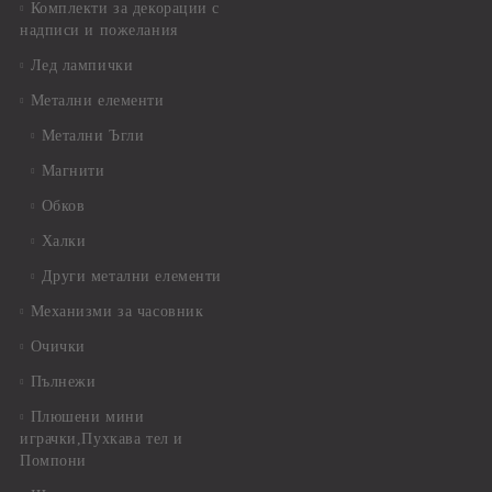
Комплекти за декорации с
надписи и пожелания
Лед лампички
Метални елементи
Метални Ъгли
Магнити
Обков
Халки
Други метални елементи
Механизми за часовник
Очички
Пълнежи
Плюшени мини
играчки,Пухкава тел и
Помпони