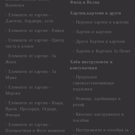
Филц и Вълна
Валентин
Хартии,картони и други
Елементи от хартия -
Дантели, бордюри, ъгли
Перлени хартии и картони
Елементи от хартия - Рамки
Хартии и картони
Елементи от хартия - Цветя,
Други Хартии и картони
листа и клони
Хартии и Картони За Печат
Елементи от хартия - За
Жени
Хоби инструменти и
консумативи
Елементи от хартия - За
Предпазни
Мъже
самовъзстановяващи
Елементи от хартия -
подложки
Морски
Режещи, пробиващи и
Елементи от хартия - Къщи,
релеф
Врати, Прозорци, Огради,
Квилинг инструменти и
Фенери
пособия
Елементи от хартия -
Инструменти и пособия за
Пътешествия и Фото моменти