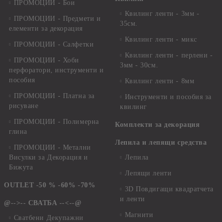
ПРОМОЦИИ - Бои
Квилинг ленти - 3мм -
ПРОМОЦИИ - Предмети и
35см.
елементи за декорация
Квилинг ленти - микс
ПРОМОЦИИ - Салфетки
Квилинг ленти - перлени -
ПРОМОЦИИ - Хоби
3мм - 30см.
перфоратори, инструменти и
пособия
Квилинг ленти - 8мм
ПРОМОЦИИ - Платна за
Инструменти и пособия за
рисуване
квилинг
ПРОМОЦИИ - Полимерна
Комплекти за декорация
глина
Лепила и лепящи средства
ПРОМОЦИИ - Метални
Висулки за Декорация и
Лепила
Бижута
Лепящи ленти
OUTLET -50 % -60% -70%
3D Повдигащи квадратчета
и ленти
@-->-- СВАТБА --<--@
Магнити
Сватбени Декупажни