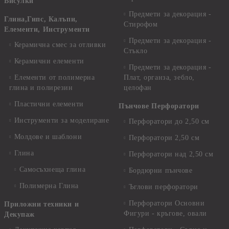
Висулки
Предмети за декорация -
Глина,Гипс, Калъпи,
Стирофом
Елементи, Инструменти
Предмети за декорация -
Керамична смес за отливки
Стъкло
Керамични елементи
Предмети за декорация -
Елементи от полимерна
Плат, органза, зебло,
глина и полирезин
целофан
Пластични елементи
Пънчове Перфоратори
Инструменти за моделиране
Перфоратори до 2,50 см
Молдове и шаблони
Перфоратори 2,50 см
Глина
Перфоратори над 2,50 см
Самосъхнеща глина
Бордюрни пънчове
Полимерна Глина
Ъглови перфоратори
Перфоратори Основни
Приложни техники и
Фигури - кръгове, овали
Декупаж