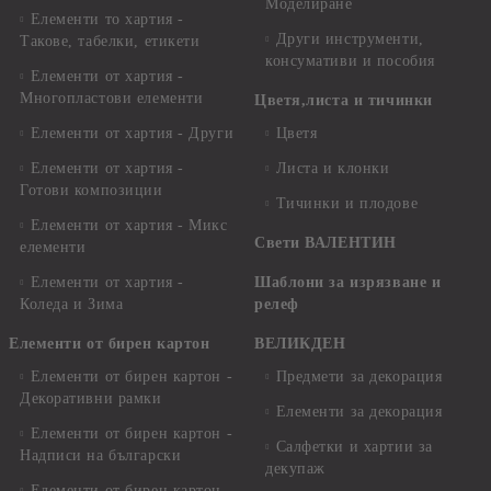
Моделиране
Елементи то хартия -
Други инструменти,
Такове, табелки, етикети
консумативи и пособия
Елементи от хартия -
Многопластови елементи
Цветя,листа и тичинки
Елементи от хартия - Други
Цветя
Елементи от хартия -
Листа и клонки
Готови композиции
Тичинки и плодове
Елементи от хартия - Микс
Свети ВАЛЕНТИН
елементи
Елементи от хартия -
Шаблони за изрязване и
Коледа и Зима
релеф
Елементи от бирен картон
ВЕЛИКДЕН
Елементи от бирен картон -
Предмети за декорация
Декоративни рамки
Елементи за декорация
Елементи от бирен картон -
Салфетки и хартии за
Надписи на български
декупаж
Елементи от бирен картон -