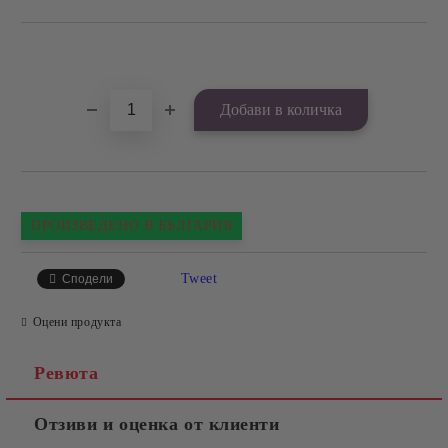
Добави в желани
ПРОИЗВЕДЕНО В БЪЛГАРИЯ
Tweet
Сподели
Оцени продукта
Ревюта
Отзиви и оценка от клиенти