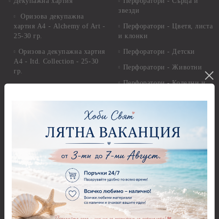
Декупажна хартия
Перфоратори - Сърца и
звезди
Оризова декупажна
хартия А4 - Alchemy of Art -
Перфоратори - Цветя, листа
25-30 гр.
и клонки
Оризова декупажна хартия
Перфоратори - Детски
А4 - Itd. Collection - 25-30
Перфоратори - Животни
гр.
Перфоратори - Коледни и
Фина оризова декупажна
Зимни
хартия Stamperia - 21 х
29.см. - 28гр.
Рисуване
Декупажна хартия - Други
Грунд и почистващи
разтвори
Антични пасти
Платна за рисуване
Вакс пасти
Стативи и поставки
Грунд, Основи, Релефни
пасти
Четки и инструменти
Варак, Шлак метал, Фолио,
Моливи, акварелни
Пантна
комплекти