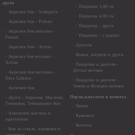
други
Панделки 3,00 см
Акрилни бои - Stamperia
Панделки 4,00 см
Акрилни бои - Pentart
Панделки - други
Акрилни бои металик -
Панделки - с надпис
Pentart
Дантели
Акрилни бои - Artiste
Конци, ширити и други
Акрилна боя металик -
Artiste
Панделки и дантели -
Детски мотиви
Акрилни бои металик -
Dora Cadence
Панделки и дантели -
Зимни и Коледни мотиви
Антични бои
Перли,камъчета и копчета
Други - Акрилни, Маслени,
Темперни, Тебеширени бои
Перли
Алкохолни мастила и
Камъчета
оцветители
Копчета
Бои за стъкло, керамика и
стирофом