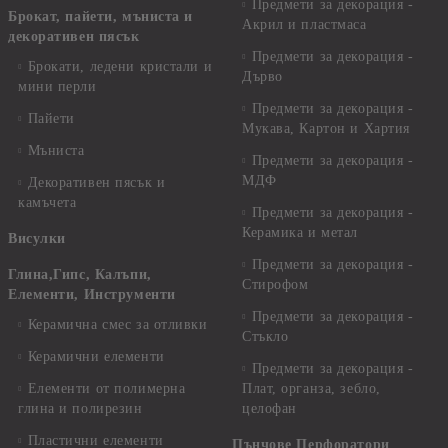
Предмети за декорация -
Брокат, пайети, мъниста и
Акрил и пластмаса
декоративен пясък
Предмети за декорация -
Брокати, ледени кристали и
Дърво
мини перли
Предмети за декорация -
Пайети
Мукава, Картон и Хартия
Мъниста
Предмети за декорация -
МДФ
Декоративен пясък и
камъчета
Предмети за декорация -
Керамика и метал
Висулки
Предмети за декорация -
Глина,Гипс, Калъпи,
Стирофом
Елементи, Инструменти
Предмети за декорация -
Керамична смес за отливки
Стъкло
Керамични елементи
Предмети за декорация -
Елементи от полимерна
Плат, органза, зебло,
глина и полирезин
целофан
Пластични елементи
Пънчове Перфоратори