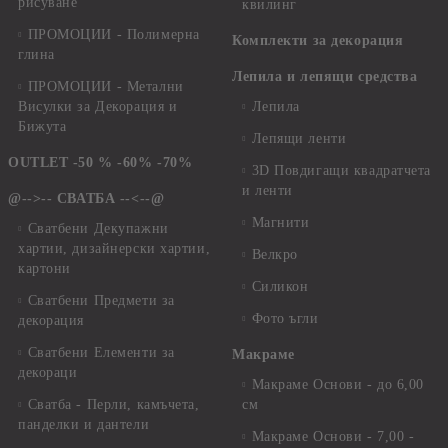
рисуване
квилинг
ПРОМОЦИИ - Полимерна
Комплекти за декорация
глина
Лепила и лепящи средства
ПРОМОЦИИ - Метални
Висулки за Декорация и
Лепила
Бижута
Лепящи ленти
OUTLET -50 % -60% -70%
3D Повдигащи квадратчета
и ленти
@-->-- СВАТБА --<--@
Магнити
Сватбени Декупажни
хартии, дизайнерски хартии,
Велкро
картони
Силикон
Сватбени Предмети за
Фото ъгли
декорация
Сватбени Елементи за
Макраме
декораци
Макраме Основи - до 6,00
Сватба - Перли, камъчета,
см
панделки и дантели
Макраме Основи - 7,00 -