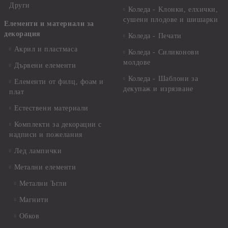
Други
Коледа - Kлонки, елхички,
сушени плодове и шишарки
Елементи и материали за
декорация
Коледа - Печати
Акрил и пластмаса
Коледа - Силиконови
молдове
Дървени елементи
Коледа - Шаблони за
Елементи от филц, фоам и
декупаж и изрязване
плат
Естествени материали
Комплекти за декорации с
надписи и пожелания
Лед лампички
Метални елементи
Метални Ъгли
Магнити
Обков