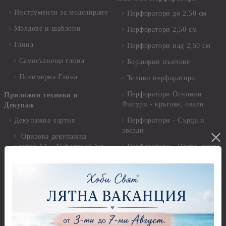
Инструменти за моделиране
Перфоратори до 2,50 см
Молдове и шаблони
Перфоратори 2,50 см
Глина
Перфоратори над 2,50 см
Самосъхнеща глина
Бордюрни пънчове
Полимерна Глина
Ъглови перфоратори
Перфоратори Основни
Приложни техники и
Фигури - кръгове, овали
Декупаж
Декупажна хартия
Перфоратори - Сърца и
звезди
Оризова декупажна
хартия А4 - Alchemy of Art -
Перфоратори - Цветя, листа
25-30 гр.
и клонки
Оризова декупажна хартия
Перфоратори - Детски
А4 - Itd. Collection - 25-30
Перфоратори - Животни
гр.
Перфоратори - Коледни и
Фина оризова декупажна
Зимни
хартия Stamperia - 21 х