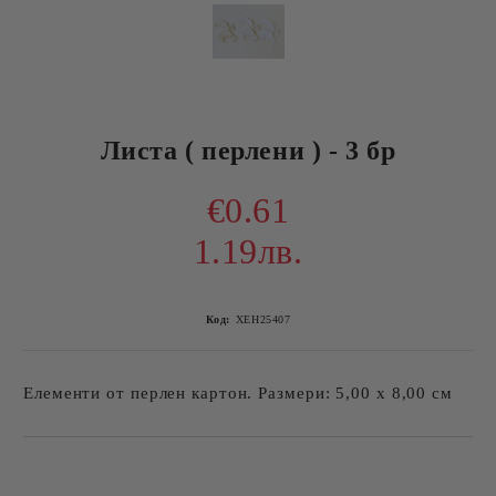
Листа ( перлени ) - 3 бр
€0.61
1.19лв.
Код:
ХЕН25407
Елементи от перлен картон. Размери: 5,00 х 8,00 см
Добави в желани