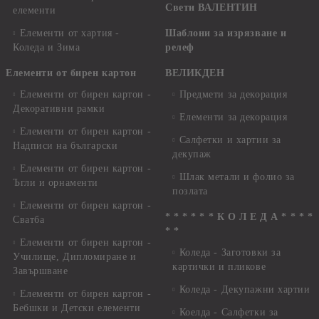
Свети ВАЛЕНТИН
елементи
Елементи от хартия -
Шаблони за изрязване и
Коледа и Зима
релеф
Елементи от бирен картон
ВЕЛИКДЕН
Елементи от бирен картон -
Предмети за декорация
Декоративни рамки
Елементи за декорация
Елементи от бирен картон -
Салфетки и хартии за
Надписи на български
декупаж
Елементи от бирен картон -
Шлак метали и фолио за
Ъгли и орнаменти
позлата
Елементи от бирен картон -
* * * * * * К О Л Е Д А * * * *
Сватба
* *
Елементи от бирен картон -
Коледа - Заготовки за
Училище, Дипломиране и
картички и пликове
Завършване
Коледа - Декупажни хартии
Елементи от бирен картон -
Бебшки и Детски елементи
Коелда - Салфетки за