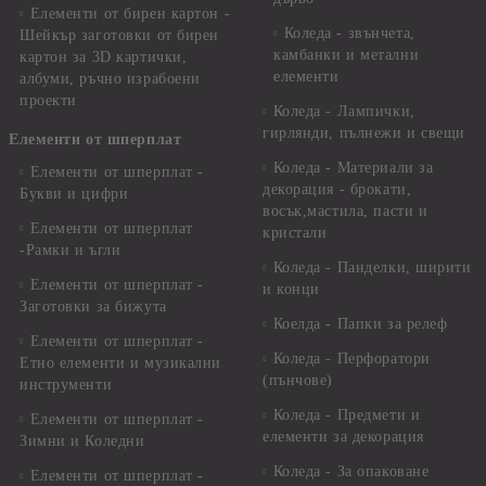
Елементи от бирен картон -
Коледа - звънчета,
Шейкър заготовки от бирен
камбанки и метални
картон за 3D картички,
елементи
албуми, ръчно израбоени
проекти
Коледа - Лампички,
гирлянди, пълнежи и свещи
Елементи от шперплат
Коледа - Материали за
Елементи от шперплат -
декорация - брокати,
Букви и цифри
восък,мастила, пасти и
Елементи от шперплат
кристали
-Рамки и ъгли
Коледа - Панделки, ширити
Елементи от шперплат -
и конци
Заготовки за бижута
Коелда - Папки за релеф
Елементи от шперплат -
Коледа - Перфоратори
Етно елементи и музикални
(пънчове)
инструменти
Коледа - Предмети и
Елементи от шперплат -
елементи за декорация
Зимни и Коледни
Коледа - За опаковане
Елементи от шперплат -