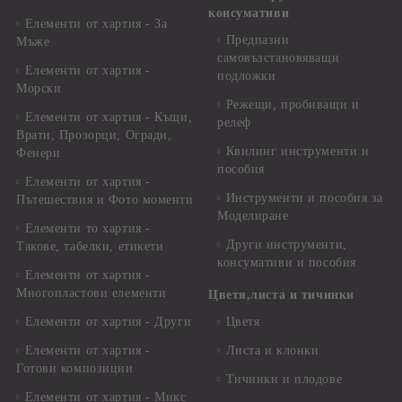
консумативи
Елементи от хартия - За
Предпазни
Мъже
самовъзстановяващи
Елементи от хартия -
подложки
Морски
Режещи, пробиващи и
Елементи от хартия - Къщи,
релеф
Врати, Прозорци, Огради,
Квилинг инструменти и
Фенери
пособия
Елементи от хартия -
Инструменти и пособия за
Пътешествия и Фото моменти
Моделиране
Елементи то хартия -
Други инструменти,
Такове, табелки, етикети
консумативи и пособия
Елементи от хартия -
Многопластови елементи
Цветя,листа и тичинки
Елементи от хартия - Други
Цветя
Елементи от хартия -
Листа и клонки
Готови композиции
Тичинки и плодове
Елементи от хартия - Микс