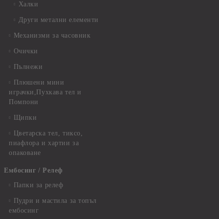
Халки
Други метални елементи
Механизми за часовник
Очички
Пълнежи
Плюшени мини
играчки,Пухкава тел и
Помпони
Щипки
Цветарска тел, тиксо,
пиафлора и хартии за
опаковане
Ембосинг / Релеф
Папки за релеф
Пудри и мастила за топъл
ембосинг