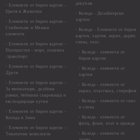
декупаж
Елементи от бирен картон -
Цветя и Животни
Коледа - Дизайнерски
хартии
Елементи от бирен картон -
Стиймпънк и Мъжки
Коледа - Eлементи от бирен
елементи
картон, хартия, акрил, дърво,
глина, гипс
Елементи от бирен картон -
Пътешестия - море, планина
Коледа - елементи от
,транспорт
бирен картон
Елементи от бирен картон -
Коледа - елементи от
Други
хартия
Елементи от бирен картон -
Коледа - елементи от
За миниатюри, дълбоки
акрил, пластмаса, стирофом
рамки, бебешки съкровища и
Коледа - елементи от гипс
екслоадиращи кутии
и глина
Елементи от бирен картон -
Коледа - елементи от
Коледа и Зима
филц, фоам, плат и прежда
Елементи от бирен картон -
Коледа - елементи от
Тематични комплекти
дърво