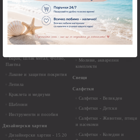
29.см. - 28гр.
Рисуване
Декупажна хартия - Други
Грунд и почистващи
разтвори
Антични пасти
Платна за рисуване
Вакс пасти
Стативи и поставки
Грунд, Основи, Релефни
пасти
Четки и инструменти
Варак, Шлак метал, Фолио,
Моливи, акварелни
Пантна
комплекти
Лакове и защитни покрития
Свещи
Лепила
Салфетки
Краклета и медиуми
Салфетки - Великден
Шаблони
Салфетки - Детски
Инструменти и пособия
Салфетки - Животни, птици
и насекоми
Дизайнерски хартии
Салфетки - Коледни и
Дизайнерски хартии - 15.20