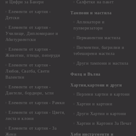
и Цифри за Банери
Салфетки на пакет
Елементи от хартия -
Тампони и мастила
Детски
Апликатори и
Елементи от хартия -
пулверизатори
Училище, Дипломиране и
Перманентни мастила
Абитуриентски
Пигментни, багрилни и
Елементи от хартия -
тебеширени мастила
Животни, птици, пеперуди
Други тампони и мастила
Елементи от хартия -
Любов, Сватба, Свети
Филц и Вълна
Валентин
Хартии,картони и други
Елементи от хартия -
Дантели, бордюри, ъгли
Перлени хартии и картони
Елементи от хартия - Рамки
Хартии и картони
Елементи от хартия - Цветя,
Други Хартии и картони
листа и клони
Хартии и Картони За Печат
Елементи от хартия - За
Жени
Хоби инструменти и