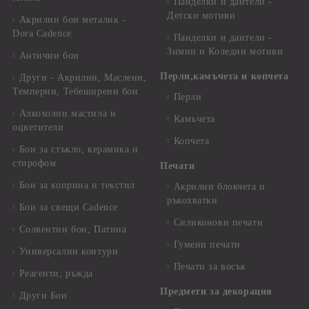
Панделки и дантели -
Детски мотиви
Акрилни бои металик -
Dora Cadence
Панделки и дантели -
Зимни и Коледни мотиви
Антични бои
Перли,камъчета и копчета
Други - Акрилни, Маслени,
Темперни, Тебеширени бои
Перли
Алкохолни мастила и
Камъчета
оцветители
Копчета
Бои за стъкло, керамика и
стирофом
Печати
Бои за коприна и текстил
Акрилни блокчета и
ръкохватки
Бои за свещи Cadence
Силиконови печати
Солвентни бои, Патина
Гумени печати
Универсални контури
Печати за восък
Реагенти, ръжда
Предмети за декорация
Други Бои