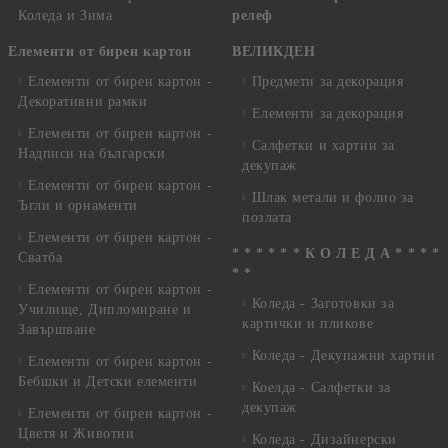
Коледа и Зима
релеф
Елементи от бирен картон
ВЕЛИКДЕН
Елементи от бирен картон -
Предмети за декорация
Декоративни рамки
Елементи за декорация
Елементи от бирен картон -
Салфетки и хартии за
Надписи на български
декупаж
Елементи от бирен картон -
Шлак метали и фолио за
Ъгли и орнаменти
позлата
Елементи от бирен картон -
* * * * * * К О Л Е Д А * * * *
Сватба
* *
Елементи от бирен картон -
Коледа - Заготовки за
Училище, Дипломиране и
картички и пликове
Завършване
Коледа - Декупажни хартии
Елементи от бирен картон -
Бебшки и Детски елементи
Коелда - Салфетки за
декупаж
Елементи от бирен картон -
Цветя и Животни
Коледа - Дизайнерски