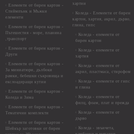
хартии
Елементи от бирен картон -
Стиймпънк и Мъжки
Коледа - Eлементи от бирен
елементи
картон, хартия, акрил, дърво,
глина, гипс
Елементи от бирен картон -
Пътешестия - море, планина
Коледа - елементи от
,транспорт
бирен картон
Елементи от бирен картон -
Коледа - елементи от
Други
хартия
Елементи от бирен картон -
Коледа - елементи от
За миниатюри, дълбоки
акрил, пластмаса, стирофом
рамки, бебешки съкровища и
Коледа - елементи от гипс
екслоадиращи кутии
и глина
Елементи от бирен картон -
Коледа - елементи от
Коледа и Зима
филц, фоам, плат и прежда
Елементи от бирен картон -
Коледа - елементи от
Тематични комплекти
дърво
Елементи от бирен картон -
Коледа - звънчета,
Шейкър заготовки от бирен
камбанки и метални