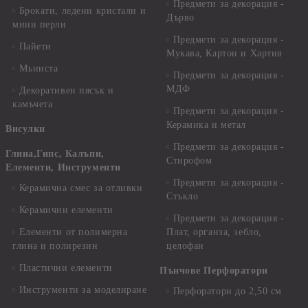
Предмети за декорация -
Брокати, ледени кристали и
Дърво
мини перли
Предмети за декорация -
Пайети
Мукава, Картон и Хартия
Мъниста
Предмети за декорация -
МДФ
Декоративен пясък и
камъчета
Предмети за декорация -
Керамика и метал
Висулки
Предмети за декорация -
Глина,Гипс, Калъпи,
Стирофом
Елементи, Инструменти
Предмети за декорация -
Керамична смес за отливки
Стъкло
Керамични елементи
Предмети за декорация -
Елементи от полимерна
Плат, органза, зебло,
глина и полирезин
целофан
Пластични елементи
Пънчове Перфоратори
Инструменти за моделиране
Перфоратори до 2,50 см