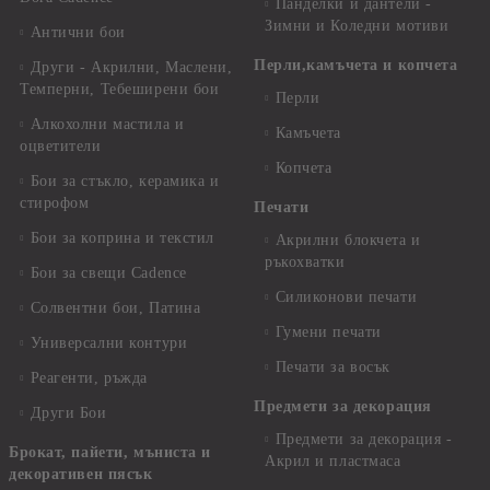
Панделки и дантели -
Зимни и Коледни мотиви
Антични бои
Перли,камъчета и копчета
Други - Акрилни, Маслени,
Темперни, Тебеширени бои
Перли
Алкохолни мастила и
Камъчета
оцветители
Копчета
Бои за стъкло, керамика и
стирофом
Печати
Бои за коприна и текстил
Акрилни блокчета и
ръкохватки
Бои за свещи Cadence
Силиконови печати
Солвентни бои, Патина
Гумени печати
Универсални контури
Печати за восък
Реагенти, ръжда
Предмети за декорация
Други Бои
Предмети за декорация -
Брокат, пайети, мъниста и
Акрил и пластмаса
декоративен пясък