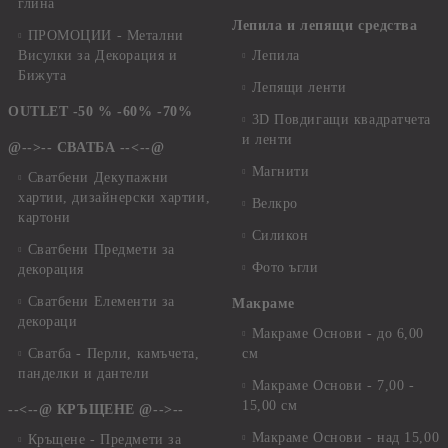
глина
Лепила и лепящи средства
ПРОМОЦИИ - Метални
Висулки за Декорация и
Лепила
Бижута
Лепящи ленти
OUTLET -50 % -60% -70%
3D Повдигащи квадратчета
и ленти
@-->-- СВАТБА --<--@
Магнити
Сватбени Декупажни
хартии, дизайнерски хартии,
Велкро
картони
Силикон
Сватбени Предмети за
Фото ъгли
декорация
Сватбени Елементи за
Макраме
декораци
Макраме Основи - до 6,00
Сватба - Перли, камъчета,
см
панделки и дантели
Макраме Основи - 7,00 -
15,00 см
--<--@ КРЪЩЕНЕ @-->--
Макраме Основи - над 15,00
Кръщене - Предмети за