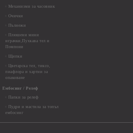
Механизми за часовник
Очички
Пълнежи
Плюшени мини
играчки,Пухкава тел и
Помпони
Щипки
Цветарска тел, тиксо,
пиафлора и хартии за
опаковане
Ембосинг / Релеф
Папки за релеф
Пудри и мастила за топъл
ембосинг