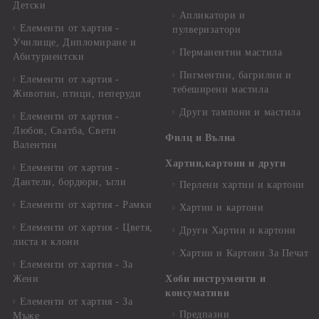
Детски
Апликатори и
Елементи от хартия -
пулверизатори
Училище, Дипломиране и
Перманентни мастила
Абитуриентски
Пигментни, багрилни и
Елементи от хартия -
тебеширени мастила
Животни, птици, пеперуди
Други тампони и мастила
Елементи от хартия -
Любов, Сватба, Свети
Филц и Вълна
Валентин
Хартии,картони и други
Елементи от хартия -
Дантели, бордюри, ъгли
Перлени хартии и картони
Елементи от хартия - Рамки
Хартии и картони
Елементи от хартия - Цветя,
Други Хартии и картони
листа и клони
Хартии и Картони За Печат
Елементи от хартия - За
Жени
Хоби инструменти и
консумативи
Елементи от хартия - За
Предпазни
Мъже