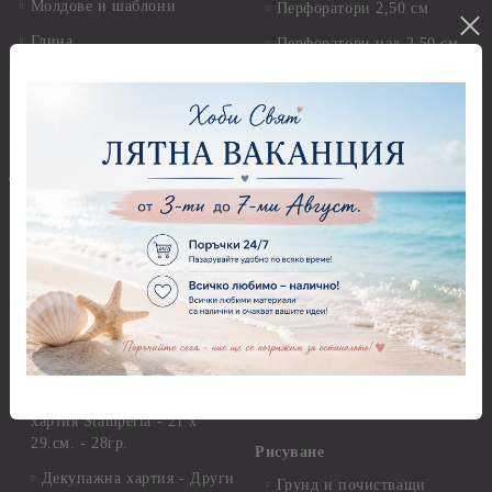
Молдове и шаблони
Перфоратори 2,50 см
Глина
Перфоратори над 2,50 см
Самосъхнеща глина
Бордюрни пънчове
Полимерна Глина
Ъглови перфоратори
Перфоратори Основни
Приложни техники и
Фигури - кръгове, овали
Декупаж
Декупажна хартия
Перфоратори - Сърца и
звезди
Оризова декупажна
хартия А4 - Alchemy of Art -
Перфоратори - Цветя, листа
25-30 гр.
и клонки
Оризова декупажна хартия
Перфоратори - Детски
А4 - Itd. Collection - 25-30
Перфоратори - Животни
гр.
Перфоратори - Коледни и
Фина оризова декупажна
Зимни
хартия Stamperia - 21 х
29.см. - 28гр.
Рисуване
Декупажна хартия - Други
Грунд и почистващи