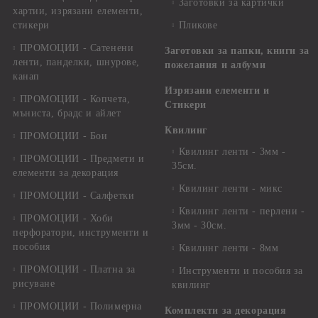
Заготовки за картички
хартии, изрязани елементи,
стикери
Пликове
ПРОМОЦИИ - Сатенени
Заготовки за папки, книги за
ленти, панделки, шнурове,
пожелания и албуми
канап
Изрязани елементи и
ПРОМОЦИИ - Копчета,
Стикери
мъниста, брадс и айлет
Квилинг
ПРОМОЦИИ - Бои
Квилинг ленти - 3мм -
ПРОМОЦИИ - Предмети и
35см.
елементи за декорация
Квилинг ленти - микс
ПРОМОЦИИ - Салфетки
Квилинг ленти - перлени -
ПРОМОЦИИ - Хоби
3мм - 30см.
перфоратори, инструменти и
пособия
Квилинг ленти - 8мм
ПРОМОЦИИ - Платна за
Инструменти и пособия за
рисуване
квилинг
ПРОМОЦИИ - Полимерна
Комплекти за декорация