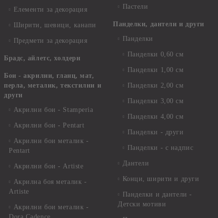
Пастели
Елементи за декорация
Панделки, дантели и други
Ширити, шевици, канапи
Панделки
Предмети за декорация
Панделки 0,60 см
Брадс, айлетс, холдери
Панделки 1,00 см
Бои - акрилни, гланц, мат,
перла, металик, текстилни и
Панделки 2,00 см
други
Панделки 3,00 см
Акрилни бои - Stamperia
Панделки 4,00 см
Акрилни бои - Pentart
Панделки - други
Акрилни бои металик -
Панделки - с надпис
Pentart
Дантели
Акрилни бои - Artiste
Конци, ширити и други
Акрилна боя металик -
Artiste
Панделки и дантели -
Детски мотиви
Акрилни бои металик -
Dora Cadence