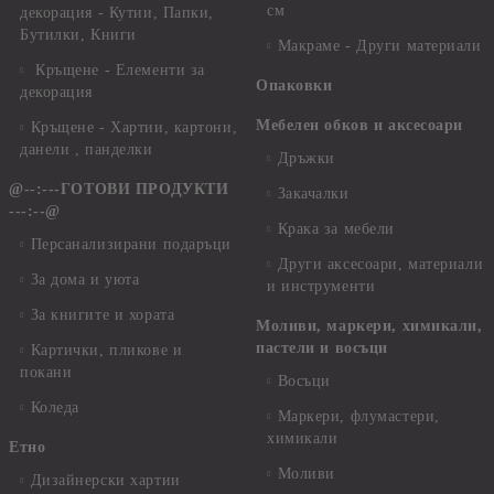
см
декорация - Кутии, Папки,
Бутилки, Книги
Макраме - Други материали
Кръщене - Елементи за
Опаковки
декорация
Мебелен обков и аксесоари
Кръщене - Хартии, картони,
данели , панделки
Дръжки
@--:---ГОТОВИ ПРОДУКТИ
Закачалки
---:--@
Крака за мебели
Персанализирани подаръци
Други аксесоари, материали
За дома и уюта
и инструменти
За книгите и хората
Моливи, маркери, химикали,
пастели и восъци
Картички, пликове и
покани
Восъци
Коледа
Маркери, флумастери,
химикали
Етно
Моливи
Дизайнерски хартии