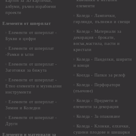
картон за 3D картички,
елементи
албуми, ръчно израбоени
проекти
Коледа - Лампички,
гирлянди, пълнежи и свещи
Елементи от шперплат
Коледа - Материали за
Елементи от шперплат -
декорация - брокати,
Букви и цифри
восък,мастила, пасти и
Елементи от шперплат
кристали
-Рамки и ъгли
Коледа - Панделки, ширити
Елементи от шперплат -
и конци
Заготовки за бижута
Коелда - Папки за релеф
Елементи от шперплат -
Коледа - Перфоратори
Етно елементи и музикални
(пънчове)
инструменти
Коледа - Предмети и
Елементи от шперплат -
елементи за декорация
Зимни и Коледни
Коледа - За опаковане
Елементи от шперплат -
Други
Коледа - Kлонки, елхички,
сушени плодове и шишарки
Елементи и материали за