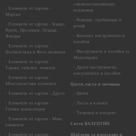
самовъзстановяващи
Елементи от хартия -
подложки
Морски
Режещи, пробиващи и
Елементи от хартия - Къщи,
релеф
Врати, Прозорци, Огради,
Квилинг инструменти и
Фенери
пособия
Елементи от хартия -
Инструменти и пособия за
Пътешествия и Фото моменти
Моделиране
Елементи то хартия -
Други инструменти,
Такове, табелки, етикети
консумативи и пособия
Елементи от хартия -
Многопластови елементи
Цветя,листа и тичинки
Елементи от хартия - Други
Цветя
Елементи от хартия -
Листа и клонки
Готови композиции
Тичинки и плодове
Елементи от хартия - Микс
Свети ВАЛЕНТИН
елементи
Елементи от хартия -
Шаблони за изрязване и