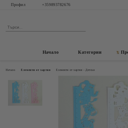
Профил
+359893782676
Начало
Категории
Пр
Начало
Елементи от хартия
Елементи от хартия - Детски