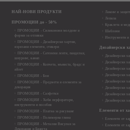
НАЙ-НОВИ ПРОДУКТИ
Лакове и защит
Лепила
ПРОМОЦИИ до - 50%
Краклета и ме
ПРОМОЦИИ - Силиконови молдове и
Шаблони
форми за отливки
Инструменти и
ПРОМОЦИИ - Дизайнерски хартии,
изрязани елементи, стикери
Дизайнерски х
ПРОМОЦИИ - Сатенени ленти, панделки,
Дизайнерски хар
шнурове, канап
Дизайнерски хар
ПРОМОЦИИ - Копчета, мъниста, брадс и
Дизайнерски хар
айлет
Дизайнерски ха
ПРОМОЦИИ - Бои
Дизайнерски хар
ПРОМОЦИИ - Предмети и елементи за
декорация
Дизайнерски ха
ПРОМОЦИИ - Салфетки
Дизайнерски ха
ПРОМОЦИИ - Хоби перфоратори,
Дизайнерски ха
инструменти и пособия
Елементи от х
ПРОМОЦИИ - Платна за рисуване
ПРОМОЦИИ - Полимерна глина
Елементи от ха
ПРОМОЦИИ - Метални Висулки за
Елементи от ха
Декорация и Бижута