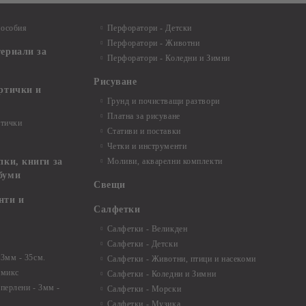
пособия
Перфоратори - Детски
Перфоратори - Животни
териали за
Перфоратори - Коледни и Зимни
Рисуване
артички и
Грунд и почистващи разтвори
Платна за рисуване
ртички
Стативи и поставки
Четки и инструменти
пки, книги за
Моливи, акварелни комплекти
буми
Свещи
нти и
Салфетки
Салфетки - Великден
Салфетки - Детски
 3мм - 35см.
Салфетки - Животни, птици и насекоми
 микс
Салфетки - Коледни и Зимни
 перлени - 3мм -
Салфетки - Морски
Салфетки - Музика