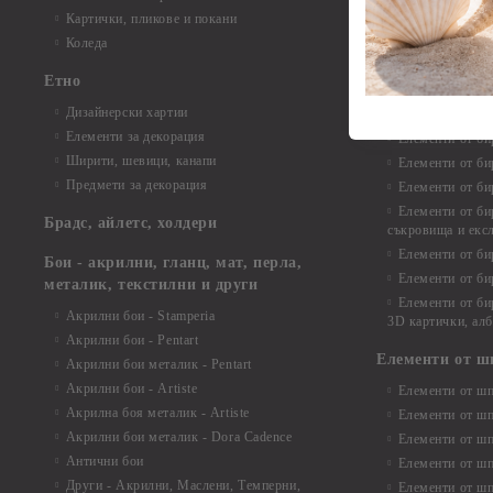
Елементи от би
Картички, пликове и покани
Елементи от би
Коледа
Елементи от би
Етно
Елементи от би
Дизайнерски хартии
Елементи от би
Елементи за декорация
Елементи от би
Ширити, шевици, канапи
Елементи от би
Предмети за декорация
Елементи от би
Елементи от би
Брадс, айлетс, холдери
съкровища и екс
Елементи от би
Бои - акрилни, гланц, мат, перла,
Елементи от би
металик, текстилни и други
Елементи от би
Акрилни бои - Stamperia
3D картички, ал
Акрилни бои - Pentart
Елементи от ш
Акрилни бои металик - Pentart
Акрилни бои - Artiste
Елементи от шп
Акрилна боя металик - Artiste
Елементи от шп
Акрилни бои металик - Dora Cadence
Елементи от шп
Антични бои
Елементи от шп
Други - Акрилни, Маслени, Темперни,
Елементи от шп