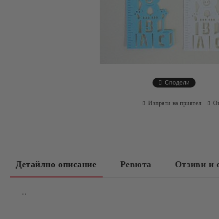
Сподели
Изпрати на приятел
О
Детайлно описание
Ревюта
Отзиви и 
..