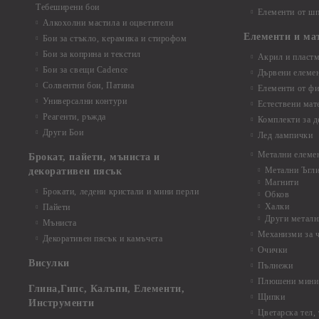
Тебеширени бои
Елементи от шп
Алкохолни мастила и оцветители
Елементи и ма
Бои за стъкло, керамика и стирофом
Бои за коприна и текстил
Акрил и пластм
Бои за свещи Cadence
Дървени елеме
Солвентни бои, Патина
Елементи от фи
Универсални контури
Естествени мат
Реагенти, ръжда
Комплекти за д
Други Бои
Лед лампички
Метални елеме
Брокат, пайети, мъниста и
Метални Ъгл
декоративен пясък
Магнити
Брокати, ледени кристали и мини перли
Обков
Халки
Пайети
Други металн
Мъниста
Механизми за 
Декоративен пясък и камъчета
Очички
Висулки
Пълнежи
Плюшени мини 
Глина,Гипс, Калъпи, Елементи,
Щипки
Инструменти
Цветарска тел,