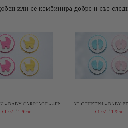
добен или се комбинира добре и със следн
И - BABY CARRIAGE - 4БР.
3D СТИКЕРИ - BABY FEE
€1.02
1.99лв.
€1.02
1.99лв.