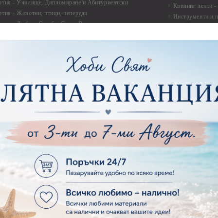
ртия - Училище, Дипломиране и Абитуриентски
Квилинг ленти -
ртия - Животни, птици, пеперуди
Инструменти и п
ртия - Любов, Сватба, Свети Валентин
квилинг
ртия - Дантели, бордюри, ъгли
Комплекти за д
ртия - Рамки
ртия - Цветя, листа и клони
Лепила и лепящ
ртия - За Жени
Лепила
ртия - За Мъже
Лепящи ленти
ртия - Морски
3D Повдигащи к
ртия - Къщи, Врати, Прозорци, Огради, Фенери
ленти
ртия - Пътешествия и Фото моменти
Магнити
тия - Такове, табелки, етикети
Велкро
ртия - Многопластови елементи
Силикон
ртия - Други
Фото ъгли
ртия - Готови композиции
Макраме
ртия - Микс елементи
ртия - Коледа и Зима
Макраме Основи 
Макраме Основи 
ирен картон
Макраме Основи 
рен картон - Декоративни рамки
Макраме - Друг
рен картон - Надписи на български