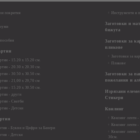
ни покрития
Инструменти и 
Заготовки и ма
диуми
бижута
 пособия
Заготовки за к
пликове
артии
Заготовки за ка
тии - 15.20 х 15.20 см.
Пликове
тии - 20.30 х 20.30 см.
тии - 30.50 х 30.50 см.
Заготовки за па
пожелания и ал
ртии - 21,00 х 29,70 см
тии - 15.20 x 30.50 см.
Изрязани елеме
ртии - други
Стикери
ртии - Сватби
ртии - Детски
Квилинг
Квилинг ленти -
артия
Квилинг ленти -
ртия - Букви и Цифри за Банери
Квилинг ленти -
ртия - Детски
30см.