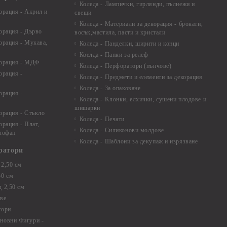
Коледа - Лампички, гирлянди, пълнежи и
орация - Акрил и
свещи
Коледа - Материали за декорация - брокати,
орация - Дърво
восък,мастила, пасти и кристали
орация - Мукава,
Коледа - Панделки, ширити и конци
Коелда - Папки за релеф
корация - МДФ
Коледа - Перфоратори (пънчове)
орация -
Коледа - Предмети и елементи за декорация
Коледа - За опаковане
орация -
Коледа - Kлонки, елхички, сушени плодове и
шишарки
орация - Стъкло
Коледа - Печати
орация - Плат,
Коледа - Силиконови молдове
елофан
Коледа - Шаблони за декупаж и изрязване
ратори
2,50 см
50 см
 2,50 см
ве
тори
новни Фигури -