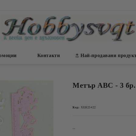
омоции
Контакти
Най-продавани продук
Метър ABC - 3 бр.
Код:
ХЕН25422
..