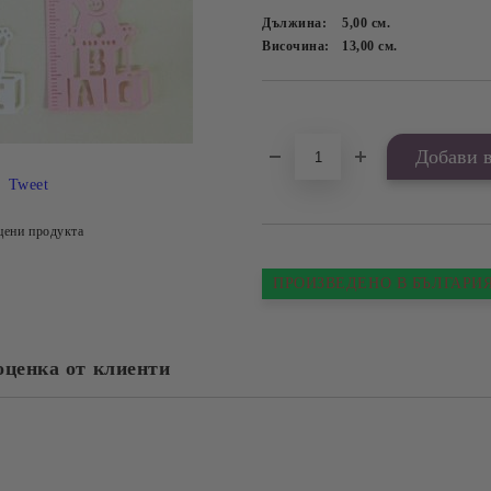
Дължина:
5,00
см.
Височина:
13,00
см.
Добави в желани
Tweet
цени продукта
ПРОИЗВЕДЕНО В БЪЛГАРИ
оценка от клиенти