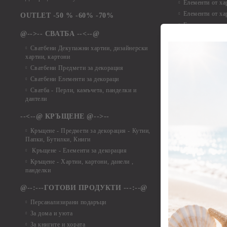
Елементи от ха
Елементи от ха
OUTLET -50 % -60% -70%
Елементи от ха
@-->-- СВАТБА --<--@
Елементи от ха
Елементи от ха
Сватбени Декупажни хартии, дизайнерски
хартии, картони
Елементи от ха
Сватбени Предмети за декорация
Елементи от ха
Сватбени Елементи за декораци
Елементи от ха
Сватба - Перли, камъчета, панделки и
Елементи от ха
дантели
Елементи от ха
Елементи от ха
--<--@ КРЪЩЕНЕ @-->--
Елементи то хар
Кръщене - Предмети за декорация - Кутии,
Елементи от ха
Папки, Бутилки, Книги
Елементи от ха
Кръщене - Елементи за декорация
Елементи от ха
Кръщене - Хартии, картони, данели ,
Елементи от ха
панделки
Елементи от ха
@--:---ГОТОВИ ПРОДУКТИ ---:--@
Елементи от б
Персанализирани подаръци
Елементи от би
За дома и уюта
Елементи от би
За книгите и хората