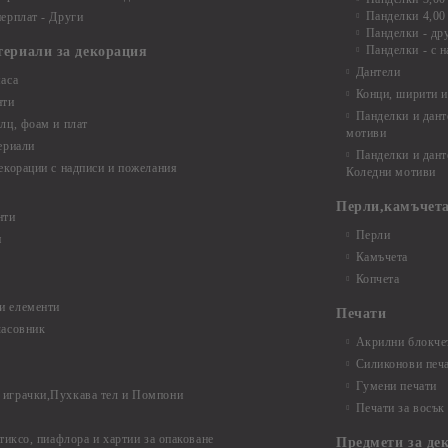
Панделки 4,00
ерплат - Други
Панделки - др
Панделки - с н
териали за декорация
Дантели
аса
Конци, ширити и
нти
Панделки и дант
лц, фоам и плат
мотиви
ериали
Панделки и дант
екорации с надписи и пожелания
Коледни мотиви
Перли,камъчета
нти
Перли
и
Камъчета
Копчета
и елементи
Печати
часовник
Акрилни блокчет
Силиконови печ
Гумени печати
играчки,Пухкава тел и Помпони
Печати за восък
 тиксо, пиафлора и хартии за опаковане
Предмети за де