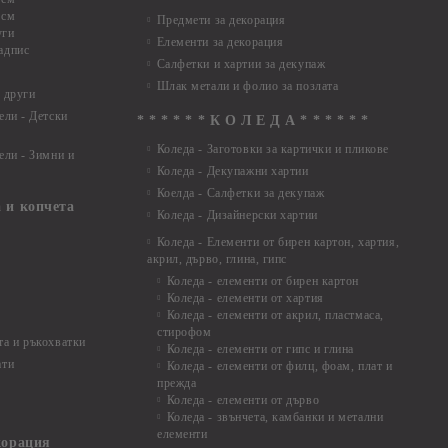
 см
Предмети за декорация
уги
Елементи за декорация
адпис
Салфетки и хартии за декупаж
Шлак метали и фолио за позлата
 други
ели - Детски
* * * * * * К О Л Е Д А * * * * * *
Коледа - Заготовки за картички и пликове
ели - Зимни и
Коледа - Декупажни хартии
Коелда - Салфетки за декупаж
 и копчета
Коледа - Дизайнерски хартии
Коледа - Eлементи от бирен картон, хартия,
акрил, дърво, глина, гипс
Коледа - елементи от бирен картон
Коледа - елементи от хартия
Коледа - елементи от акрил, пластмаса,
стирофом
а и ръкохватки
Коледа - елементи от гипс и глина
ати
Коледа - елементи от филц, фоам, плат и
прежда
Коледа - елементи от дърво
Коледа - звънчета, камбанки и метални
елементи
корация