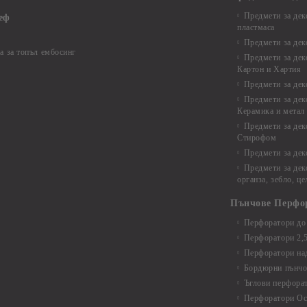
Предмети за дек
еф
пластмаса
Предмети за дек
а за топъл ембосинг
Предмети за дек
Картон и Хартия
Предмети за де
Предмети за дек
Керамика и метал
Предмети за дек
Стирофом
Предмети за дек
Предмети за дек
органза, зебло, ц
Пънчове Перфо
Перфоратори до 
Перфоратори 2,
Перфоратори над
Бордюрни пънчо
Ъглови перфора
Перфоратори Ос