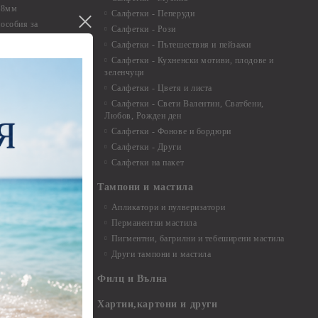
 8мм
Салфетки - Пеперуди
особия за
Салфетки - Рози
Салфетки - Пътешествия и пейзажи
екорация
Салфетки - Кухненски мотиви, плодове и
зеленчуци
и средства
Салфетки - Цветя и листа
Салфетки - Свети Валентин, Сватбени,
Любов, Рожден ден
Салфетки - Фонове и бордюри
вадратчета и
Салфетки - Други
Салфетки на пакет
Тампони и мастила
Апликатори и пулверизатори
Перманентни мастила
Пигментни, багрилни и тебеширени мастила
Други тампони и мастила
- до 6,00 см
- 7,00 - 15,00 см
Филц и Вълна
- над 15,00 см
и материали
Хартии,картони и други