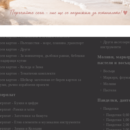
Опаковки
рен картон - Ъгли и орнаменти
рен картон - Сватба
Мебелен обков 
рен картон - Училище, Дипломиране и Завършване
Дръжки
рен картон - Бебшки и Детски елементи
Закачалки
рен картон - Цветя и Животни
Крака за мебели
рен картон - Стиймпънк и Мъжки елементи
Други аксесоари
рен картон - Пътешестия - море, планина ,транспорт
инструменти
рен картон - Други
рен картон - За миниатюри, дълбоки рамки, бебешки
Моливи, маркер
лоадиращи кутии
пастели и восъ
рен картон - Коледа и Зима
Восъци
рен картон - Тематични комплекти
Маркери, флума
рен картон - Шейкър заготовки от бирен картон за
Моливи
буми, ръчно израбоени проекти
Пастели
перплат
Панделки, дант
ерплат - Букви и цифри
Панделки
ерплат -Рамки и ъгли
Панделки 0,60
ерплат - Заготовки за бижута
Панделки 1,00
ерплат - Етно елементи и музикални инструменти
Панделки 2,00
ерплат - Зимни и Коледни
Панделки 3,00