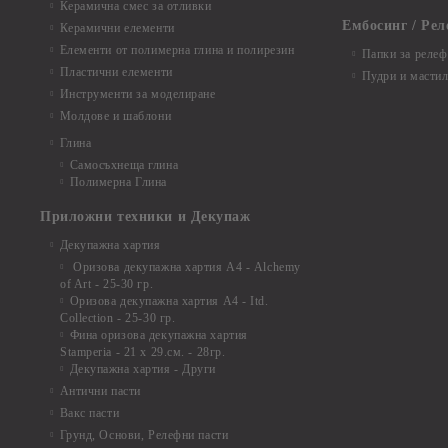
Керамична смес за отливки
Ембосинг / Рел
Керамични елементи
Елементи от полимерна глина и полирезин
Папки за релеф
Пластични елементи
Пудри и мастил
Инструменти за моделиране
Молдове и шаблони
Глина
Самосъхнеща глина
Полимерна Глина
Приложни техники и Декупаж
Декупажна хартия
Оризова декупажна хартия А4 - Alchemy
of Art - 25-30 гр.
Оризова декупажна хартия А4 - Itd.
Collection - 25-30 гр.
Фина оризова декупажна хартия
Stamperia - 21 х 29.см. - 28гр.
Декупажна хартия - Други
Антични пасти
Вакс пасти
Грунд, Основи, Релефни пасти