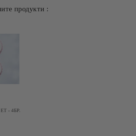
ите продукти :
T - 4БР.