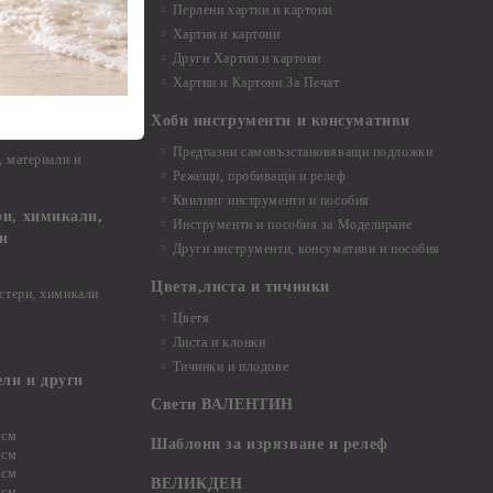
Перлени хартии и картони
Хартии и картони
и аксесоари
Други Хартии и картони
Хартии и Картони За Печат
Хоби инструменти и консумативи
Предпазни самовъзстановяващи подложки
, материали и
Режещи, пробиващи и релеф
Квилинг инструменти и пособия
и, химикали,
Инструменти и пособия за Моделиране
ци
Други инструменти, консумативи и пособия
Цветя,листа и тичинки
стери, химикали
Цветя
Листа и клонки
Тичинки и плодове
ели и други
Свети ВАЛЕНТИН
 см
Шаблони за изрязване и релеф
 см
 см
ВЕЛИКДЕН
 см