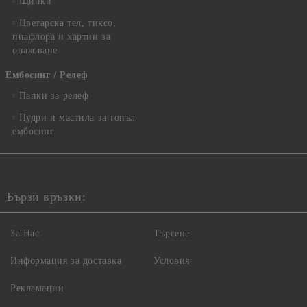
Щипки
Цветарска тел, тиксо,
пиафлора и хартии за
опаковане
Ембосинг / Релеф
Папки за релеф
Пудри и мастила за топъл
ембосинг
Бързи връзки:
За Нас
Търсене
Информация за доставка
Условия
Рекламации