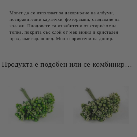
Могат да се използват за декориране на албуми,
поздравителни картички, фоторамки, създаване на
колажи. Плодовете са изработени от стирофомна
топка, покрита със слой от мек винил и кристален
прах, имитиращ лед. Много приятени на допир.
Продукта е подобен или се комбинира добре и със следните продукти :