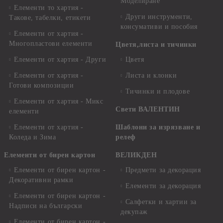
Моделиране
Елементи то хартия -
Други инструменти,
Такове, табелки, етикети
консумативи и пособия
Елементи от хартия -
Многопластови елементи
Цветя,листа и тичинки
Елементи от хартия - Други
Цветя
Елементи от хартия -
Листа и клонки
Готови композиции
Тичинки и плодове
Елементи от хартия - Микс
Свети ВАЛЕНТИН
елементи
Елементи от хартия -
Шаблони за изрязване и
Коледа и Зима
релеф
Елементи от бирен картон
ВЕЛИКДЕН
Елементи от бирен картон -
Предмети за декорация
Декоративни рамки
Елементи за декорация
Елементи от бирен картон -
Салфетки и хартии за
Надписи на български
декупаж
Елементи от бирен картон -