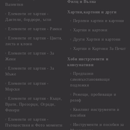
Филц и Вълна
Валентин
Хартии,картони и други
Елементи от хартия -
Дантели, бордюри, ъгли
Перлени хартии и картони
Елементи от хартия - Рамки
Хартии и картони
Елементи от хартия - Цветя,
Други Хартии и картони
листа и клони
Хартии и Картони За Печат
Елементи от хартия - За
Жени
Хоби инструменти и
консумативи
Елементи от хартия - За
Предпазни
Мъже
самовъзстановяващи
Елементи от хартия -
подложки
Морски
Режещи, пробиващи и
Елементи от хартия - Къщи,
релеф
Врати, Прозорци, Огради,
Квилинг инструменти и
Фенери
пособия
Елементи от хартия -
Инструменти и пособия за
Пътешествия и Фото моменти