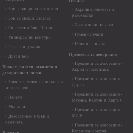
Печати
Бои за коприна и текстил
Акрилни блокчета и
ръкохватки
Бои за свещи Cadence
Силиконови печати
Солвентни бои, Патина
Гумени печати
Универсални контури
Печати за восък
Реагенти, ръжда
Предмети за декорация
Други Бои
Предмети за декорация -
Брокат, пайети, мъниста и
Акрил и пластмаса
декоративен пясък
Предмети за декорация -
Брокати, ледени кристали и
Дърво
мини перли
Предмети за декорация -
Пайети
Мукава, Картон и Хартия
Мъниста
Предмети за декорация -
МДФ
Декоративен пясък и
камъчета
Предмети за декорация -
Керамика и метал
Висулки