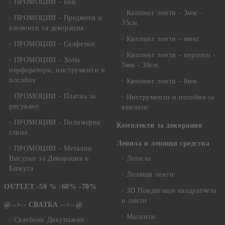
ПРОМОЦИИ - Бои
Квилинг ленти - 3мм -
ПРОМОЦИИ - Предмети и
35см.
елементи за декорация
Квилинг ленти - микс
ПРОМОЦИИ - Салфетки
Квилинг ленти - перлени -
ПРОМОЦИИ - Хоби
3мм - 30см.
перфоратори, инструменти и
пособия
Квилинг ленти - 8мм
ПРОМОЦИИ - Платна за
Инструменти и пособия за
рисуване
квилинг
ПРОМОЦИИ - Полимерна
Комплекти за декорация
глина
Лепила и лепящи средства
ПРОМОЦИИ - Метални
Висулки за Декорация и
Лепила
Бижута
Лепящи ленти
OUTLET -50 % -60% -70%
3D Повдигащи квадратчета
и ленти
@-->-- СВАТБА --<--@
Магнити
Сватбени Декупажни