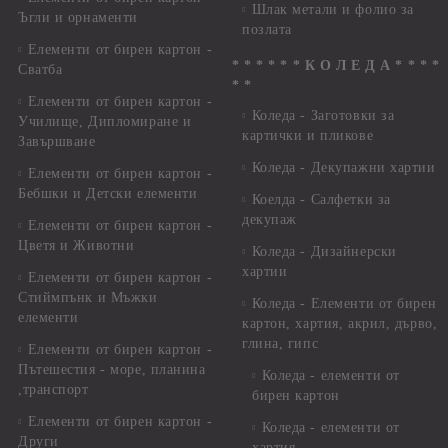
Шлак метали и фолио за
Ъгли и орнаменти
позлата
Елементи от бирен картон -
* * * * * * К О Л Е Д А * * * *
Сватба
* *
Елементи от бирен картон -
Коледа - Заготовки за
Училище, Дипломиране и
картички и пликове
Завършване
Коледа - Декупажни хартии
Елементи от бирен картон -
Бебшки и Детски елементи
Коелда - Салфетки за
декупаж
Елементи от бирен картон -
Цветя и Животни
Коледа - Дизайнерски
хартии
Елементи от бирен картон -
Стиймпънк и Мъжки
Коледа - Eлементи от бирен
елементи
картон, хартия, акрил, дърво,
глина, гипс
Елементи от бирен картон -
Пътешестия - море, планина
Коледа - елементи от
,транспорт
бирен картон
Елементи от бирен картон -
Коледа - елементи от
Други
хартия