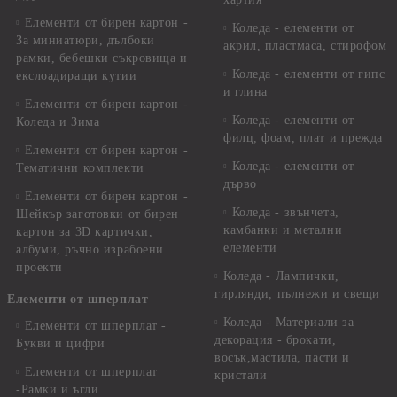
Елементи от бирен картон -
Коледа - елементи от
За миниатюри, дълбоки
акрил, пластмаса, стирофом
рамки, бебешки съкровища и
Коледа - елементи от гипс
екслоадиращи кутии
и глина
Елементи от бирен картон -
Коледа - елементи от
Коледа и Зима
филц, фоам, плат и прежда
Елементи от бирен картон -
Коледа - елементи от
Тематични комплекти
дърво
Елементи от бирен картон -
Коледа - звънчета,
Шейкър заготовки от бирен
камбанки и метални
картон за 3D картички,
елементи
албуми, ръчно израбоени
проекти
Коледа - Лампички,
гирлянди, пълнежи и свещи
Елементи от шперплат
Коледа - Материали за
Елементи от шперплат -
декорация - брокати,
Букви и цифри
восък,мастила, пасти и
Елементи от шперплат
кристали
-Рамки и ъгли