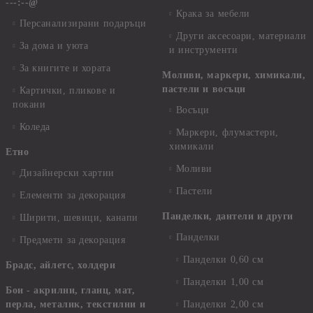
---:--@
Крака за мебели
Персанализирани подаръци
Други аксесоари, материали
За дома и уюта
и инструменти
За книгите и хората
Моливи, маркери, химикали,
пастели и восъци
Картички, пликове и
покани
Восъци
Коледа
Маркери, флумастери,
химикали
Етно
Моливи
Дизайнерски хартии
Пастели
Елементи за декорация
Панделки, дантели и други
Ширити, шевици, канапи
Панделки
Предмети за декорация
Панделки 0,60 см
Брадс, айлетс, холдери
Панделки 1,00 см
Бои - акрилни, гланц, мат,
перла, металик, текстилни и
Панделки 2,00 см