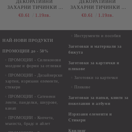
ДЕКОРАТИВНИ
ДЕКОРАТИВНИ
ЗАХАРНИ ТИЧИНКИ В
ЗАХАРНИ ТИЧИНКИ В
ЗЕЛЕНО
ТЪМНО ЗЕЛЕНО
€0.61
1.19лв.
€0.61
1.19лв.
Инструменти и пособия
НАЙ-НОВИ ПРОДУКТИ
Заготовки и материали за
ПРОМОЦИИ до - 50%
бижута
ПРОМОЦИИ - Силиконови
Заготовки за картички и
молдове и форми за отливки
пликове
ПРОМОЦИИ - Дизайнерски
Заготовки за картички
хартии, изрязани елементи,
стикери
Пликове
ПРОМОЦИИ - Сатенени
Заготовки за папки, книги за
ленти, панделки, шнурове,
пожелания и албуми
канап
Изрязани елементи и
ПРОМОЦИИ - Копчета,
Стикери
мъниста, брадс и айлет
Квилинг