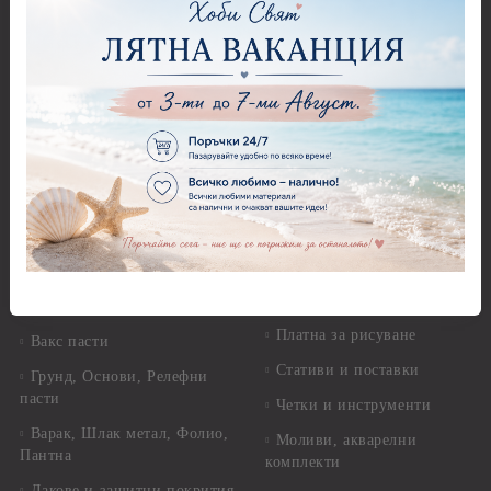
звезди
Оризова декупажна
хартия А4 - Alchemy of Art -
Перфоратори - Цветя, листа
25-30 гр.
и клонки
Оризова декупажна хартия
Перфоратори - Детски
А4 - Itd. Collection - 25-30
Перфоратори - Животни
гр.
Перфоратори - Коледни и
Фина оризова декупажна
Зимни
хартия Stamperia - 21 х
29.см. - 28гр.
Рисуване
Декупажна хартия - Други
Грунд и почистващи
разтвори
Антични пасти
Платна за рисуване
Вакс пасти
Стативи и поставки
Грунд, Основи, Релефни
пасти
Четки и инструменти
Варак, Шлак метал, Фолио,
Моливи, акварелни
Пантна
комплекти
Лакове и защитни покрития