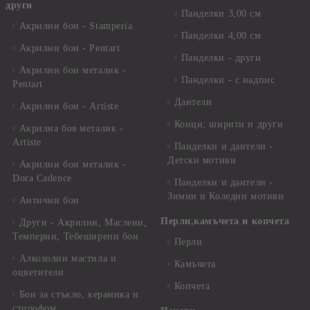
други
Панделки 3,00 см
Акрилни бои - Stamperia
Панделки 4,00 см
Акрилни бои - Pentart
Панделки - други
Акрилни бои металик -
Панделки - с надпис
Pentart
Дантели
Акрилни бои - Artiste
Конци, ширити и други
Акрилна боя металик -
Artiste
Панделки и дантели -
Детски мотиви
Акрилни бои металик -
Dora Cadence
Панделки и дантели -
Зимни и Коледни мотиви
Антични бои
Перли,камъчета и копчета
Други - Акрилни, Маслени,
Темперни, Тебеширени бои
Перли
Алкохолни мастила и
Камъчета
оцветители
Копчета
Бои за стъкло, керамика и
стирофом