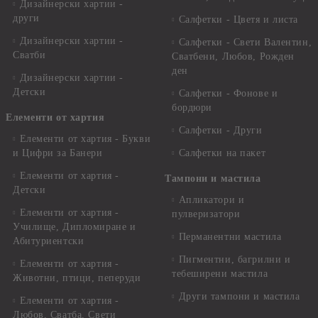
Дизайнерски хартии -
други
Салфетки - Цветя и листа
Дизайнерски хартии -
Салфетки - Свети Валентин,
Сватби
Сватбени, Любов, Рожден
ден
Дизайнерски хартии -
Детски
Салфетки - Фонове и
бордюри
Елементи от хартия
Салфетки - Други
Елементи от хартия - Букви
и Цифри за Банери
Салфетки на пакет
Елементи от хартия -
Тампони и мастила
Детски
Апликатори и
Елементи от хартия -
пулверизатори
Училище, Дипломиране и
Перманентни мастила
Абитуриентски
Пигментни, багрилни и
Елементи от хартия -
тебеширени мастила
Животни, птици, пеперуди
Други тампони и мастила
Елементи от хартия -
Любов, Сватба, Свети