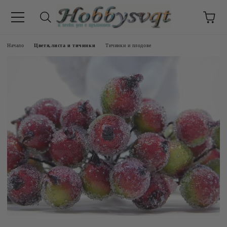
Начало
Цветя,листа и тичинки
Тичинки и плодове