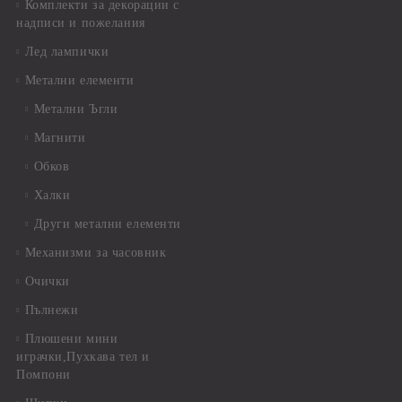
Комплекти за декорации с
надписи и пожелания
Лед лампички
Метални елементи
Метални Ъгли
Магнити
Обков
Халки
Други метални елементи
Механизми за часовник
Очички
Пълнежи
Плюшени мини
играчки,Пухкава тел и
Помпони