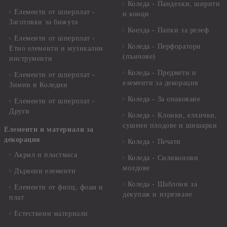
Коледа - Панделки, ширити
Елементи от шперплат -
и конци
Заготовки за бижута
Коелда - Папки за релеф
Елементи от шперплат -
Коледа - Перфоратори
Етно елементи и музикални
(пънчове)
инструменти
Коледа - Предмети и
Елементи от шперплат -
елементи за декорация
Зимни и Коледни
Коледа - За опаковане
Елементи от шперплат -
Други
Коледа - Kлонки, елхички,
сушени плодове и шишарки
Елементи и материали за
декорация
Коледа - Печати
Акрил и пластмаса
Коледа - Силиконови
молдове
Дървени елементи
Коледа - Шаблони за
Елементи от филц, фоам и
декупаж и изрязване
плат
Естествени материали