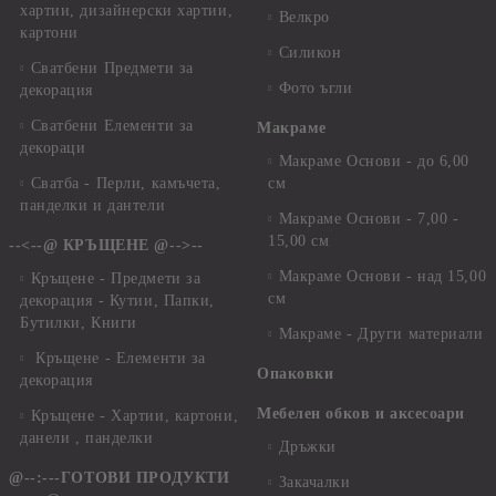
хартии, дизайнерски хартии,
Велкро
картони
Силикон
Сватбени Предмети за
Фото ъгли
декорация
Сватбени Елементи за
Макраме
декораци
Макраме Основи - до 6,00
Сватба - Перли, камъчета,
см
панделки и дантели
Макраме Основи - 7,00 -
15,00 см
--<--@ КРЪЩЕНЕ @-->--
Макраме Основи - над 15,00
Кръщене - Предмети за
см
декорация - Кутии, Папки,
Бутилки, Книги
Макраме - Други материали
Кръщене - Елементи за
Опаковки
декорация
Мебелен обков и аксесоари
Кръщене - Хартии, картони,
данели , панделки
Дръжки
@--:---ГОТОВИ ПРОДУКТИ
Закачалки