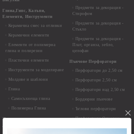
Предмети за декорация -
Глина,Гипс, Калъпи,
Стирофом
Елементи, Инструменти
Предмети за декорация -
Керамична смес за отливки
Стъкло
Керамични елементи
Предмети за декорация -
Елементи от полимерна
Плат, органза, зебло,
глина и полирезин
целофан
Пластични елементи
Пънчове Перфоратори
Инструменти за моделиране
Перфоратори до 2,50 см
Молдове и шаблони
Перфоратори 2,50 см
Глина
Перфоратори над 2,50 см
Самосъхнеща глина
Бордюрни пънчове
Полимерна Глина
Ъглови перфоратори
Перфоратори Основни
Приложни техники и
Фигури - кръгове, овали
Декупаж
Декупажна хартия
Перфоратори - Сърца и