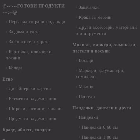
@--:---ГОТОВИ ПРОДУКТИ
Закачалки
---:--@
Крака за мебели
Персанализирани подаръци
Други аксесоари, материали
За дома и уюта
и инструменти
За книгите и хората
Моливи, маркери, химикали,
пастели и восъци
Картички, пликове и
покани
Восъци
Коледа
Маркери, флумастери,
химикали
Етно
Моливи
Дизайнерски хартии
Пастели
Елементи за декорация
Панделки, дантели и други
Ширити, шевици, канапи
Панделки
Предмети за декорация
Панделки 0,60 см
Брадс, айлетс, холдери
Панделки 1,00 см