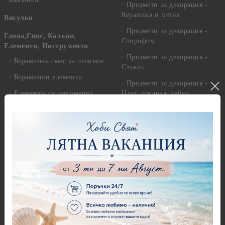
Предмети за декорация -
Керамика и метал
Висулки
Предмети за декорация -
Глина,Гипс, Калъпи,
Стирофом
Елементи, Инструменти
Предмети за декорация -
Керамична смес за отливки
Стъкло
Керамични елементи
Предмети за декорация -
Елементи от полимерна
Плат, органза, зебло,
глина и полирезин
целофан
Пластични елементи
Пънчове Перфоратори
Инструменти за моделиране
Перфоратори до 2,50 см
Молдове и шаблони
Перфоратори 2,50 см
Глина
Перфоратори над 2,50 см
Самосъхнеща глина
Бордюрни пънчове
Полимерна Глина
Ъглови перфоратори
Перфоратори Основни
Приложни техники и