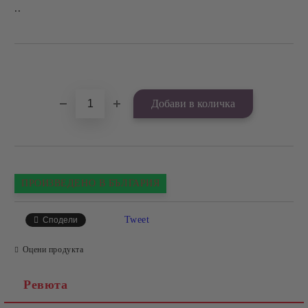
..
Добави в желани
ПРОИЗВЕДЕНО В БЪЛГАРИЯ
Tweet
Сподели
Оцени продукта
Ревюта