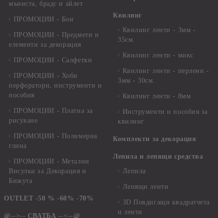
мъниста, брадс и айлет
Квилинг
ПРОМОЦИИ - Бои
Квилинг ленти - 3мм -
ПРОМОЦИИ - Предмети и
35см.
елементи за декорация
Квилинг ленти - микс
ПРОМОЦИИ - Салфетки
Квилинг ленти - перлени -
ПРОМОЦИИ - Хоби
3мм - 30см.
перфоратори, инструменти и
пособия
Квилинг ленти - 8мм
ПРОМОЦИИ - Платна за
Инструменти и пособия за
рисуване
квилинг
ПРОМОЦИИ - Полимерна
Комплекти за декорация
глина
Лепила и лепящи средства
ПРОМОЦИИ - Метални
Висулки за Декорация и
Лепила
Бижута
Лепящи ленти
OUTLET -50 % -60% -70%
3D Повдигащи квадратчета
и ленти
@-->-- СВАТБА --<--@