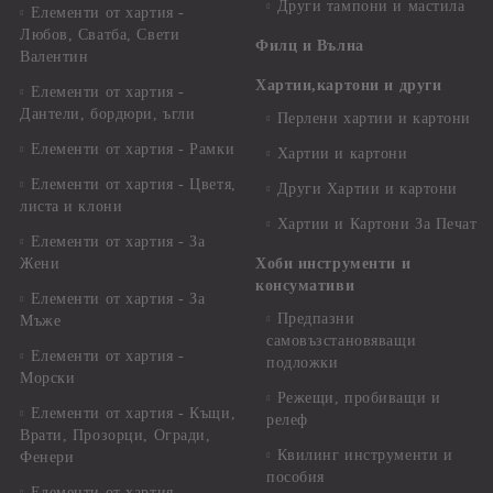
Други тампони и мастила
Елементи от хартия -
Любов, Сватба, Свети
Филц и Вълна
Валентин
Хартии,картони и други
Елементи от хартия -
Дантели, бордюри, ъгли
Перлени хартии и картони
Елементи от хартия - Рамки
Хартии и картони
Елементи от хартия - Цветя,
Други Хартии и картони
листа и клони
Хартии и Картони За Печат
Елементи от хартия - За
Жени
Хоби инструменти и
консумативи
Елементи от хартия - За
Предпазни
Мъже
самовъзстановяващи
Елементи от хартия -
подложки
Морски
Режещи, пробиващи и
Елементи от хартия - Къщи,
релеф
Врати, Прозорци, Огради,
Квилинг инструменти и
Фенери
пособия
Елементи от хартия -