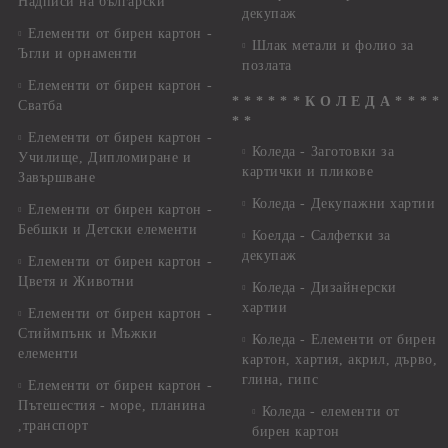
Надписи на български
декупаж
Елементи от бирен картон -
Шлак метали и фолио за
Ъгли и орнаменти
позлата
Елементи от бирен картон -
* * * * * * К О Л Е Д А * * * *
Сватба
* *
Елементи от бирен картон -
Коледа - Заготовки за
Училище, Дипломиране и
картички и пликове
Завършване
Коледа - Декупажни хартии
Елементи от бирен картон -
Бебшки и Детски елементи
Коелда - Салфетки за
декупаж
Елементи от бирен картон -
Цветя и Животни
Коледа - Дизайнерски
хартии
Елементи от бирен картон -
Стиймпънк и Мъжки
Коледа - Eлементи от бирен
елементи
картон, хартия, акрил, дърво,
глина, гипс
Елементи от бирен картон -
Пътешестия - море, планина
Коледа - елементи от
,транспорт
бирен картон