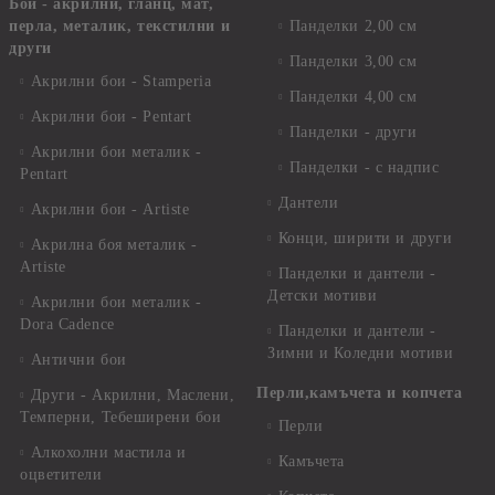
Бои - акрилни, гланц, мат,
перла, металик, текстилни и
Панделки 2,00 см
други
Панделки 3,00 см
Акрилни бои - Stamperia
Панделки 4,00 см
Акрилни бои - Pentart
Панделки - други
Акрилни бои металик -
Панделки - с надпис
Pentart
Дантели
Акрилни бои - Artiste
Конци, ширити и други
Акрилна боя металик -
Artiste
Панделки и дантели -
Детски мотиви
Акрилни бои металик -
Dora Cadence
Панделки и дантели -
Зимни и Коледни мотиви
Антични бои
Перли,камъчета и копчета
Други - Акрилни, Маслени,
Темперни, Тебеширени бои
Перли
Алкохолни мастила и
Камъчета
оцветители