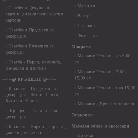
Магнити
Сватбени Декупажни
хартии, дизайнерски хартии,
Велкро
картони
Силикон
Сватбени Предмети за
Фото ъгли
декорация
Сватбени Елементи за
Макраме
декораци
Макраме Основи - до 6,00
Сватба - Перли, камъчета,
см
панделки и дантели
Макраме Основи - 7,00 -
15,00 см
--<--@ КРЪЩЕНЕ @-->--
Макраме Основи - над 15,00
Кръщене - Предмети за
см
декорация - Кутии, Папки,
Бутилки, Книги
Макраме - Други материали
Кръщене - Елементи за
Опаковки
декорация
Мебелен обков и аксесоари
Кръщене - Хартии, картони,
данели , панделки
Дръжки