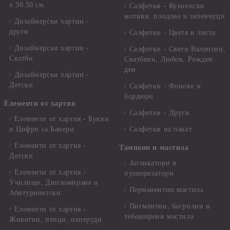
x 30.50 см.
Салфетки - Кухненски
мотиви, плодове и зеленчуци
Дизайнерски хартии -
други
Салфетки - Цветя и листа
Дизайнерски хартии -
Салфетки - Свети Валентин,
Сватби
Сватбени, Любов, Рожден
ден
Дизайнерски хартии -
Детски
Салфетки - Фонове и
бордюри
Елементи от хартия
Салфетки - Други
Елементи от хартия - Букви
и Цифри за Банери
Салфетки на пакет
Елементи от хартия -
Тампони и мастила
Детски
Апликатори и
Елементи от хартия -
пулверизатори
Училище, Дипломиране и
Перманентни мастила
Абитуриентски
Пигментни, багрилни и
Елементи от хартия -
тебеширени мастила
Животни, птици, пеперуди