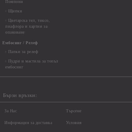
Помпони
Щипки
Цветарска тел, тиксо,
пиафлора и хартии за
опаковане
Ембосинг / Релеф
Папки за релеф
Пудри и мастила за топъл
ембосинг
Бързи връзки:
За Нас
Търсене
Информация за доставка
Условия