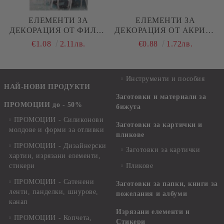
ЕЛЕМЕНТИ ЗА
ЕЛЕМЕНТИ ЗА
ДЕКОРАЦИЯ ОТ ФИЛЦ -
ДЕКОРАЦИЯ ОТ АКРИЛ -
МИНИ СНЕЖИНКИ - 50
СНЕЖИНКИ - 20 БР.
€1.08
2.11лв.
€0.88
1.72лв.
БР.
Инструменти и пособия
НАЙ-НОВИ ПРОДУКТИ
Заготовки и материали за
ПРОМОЦИИ до - 50%
бижута
ПРОМОЦИИ - Силиконови
Заготовки за картички и
молдове и форми за отливки
пликове
ПРОМОЦИИ - Дизайнерски
Заготовки за картички
хартии, изрязани елементи,
стикери
Пликове
ПРОМОЦИИ - Сатенени
Заготовки за папки, книги за
ленти, панделки, шнурове,
пожелания и албуми
канап
Изрязани елементи и
ПРОМОЦИИ - Копчета,
Стикери