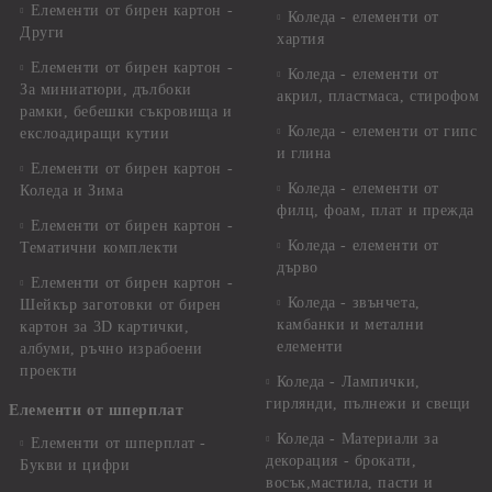
Елементи от бирен картон -
Коледа - елементи от
Други
хартия
Елементи от бирен картон -
Коледа - елементи от
За миниатюри, дълбоки
акрил, пластмаса, стирофом
рамки, бебешки съкровища и
Коледа - елементи от гипс
екслоадиращи кутии
и глина
Елементи от бирен картон -
Коледа - елементи от
Коледа и Зима
филц, фоам, плат и прежда
Елементи от бирен картон -
Коледа - елементи от
Тематични комплекти
дърво
Елементи от бирен картон -
Коледа - звънчета,
Шейкър заготовки от бирен
камбанки и метални
картон за 3D картички,
елементи
албуми, ръчно израбоени
проекти
Коледа - Лампички,
гирлянди, пълнежи и свещи
Елементи от шперплат
Коледа - Материали за
Елементи от шперплат -
декорация - брокати,
Букви и цифри
восък,мастила, пасти и