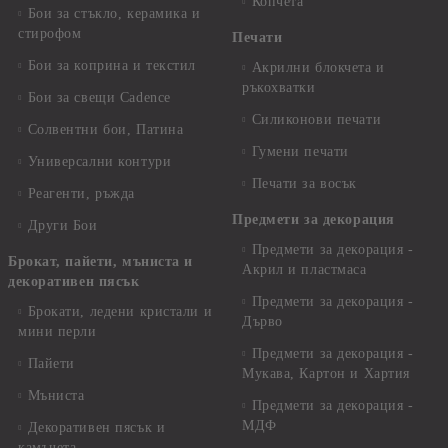
Копчета
Бои за стъкло, керамика и
стирофом
Печати
Бои за коприна и текстил
Акрилни блокчета и
ръкохватки
Бои за свещи Cadence
Силиконови печати
Солвентни бои, Патина
Гумени печати
Универсални контури
Печати за восък
Реагенти, ръжда
Предмети за декорация
Други Бои
Предмети за декорация -
Брокат, пайети, мъниста и
Акрил и пластмаса
декоративен пясък
Предмети за декорация -
Брокати, ледени кристали и
Дърво
мини перли
Предмети за декорация -
Пайети
Мукава, Картон и Хартия
Мъниста
Предмети за декорация -
МДФ
Декоративен пясък и
камъчета