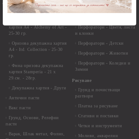
Фигури - кръгове, овали
Декупаж
Декупажна хартия
Перфоратори - Сърца и
звезди
Оризова декупажна
хартия А4 - Alchemy of Art -
Перфоратори - Цветя, листа
25-30 гр.
и клонки
Оризова декупажна хартия
Перфоратори - Детски
А4 - Itd. Collection - 25-30
Перфоратори - Животни
гр.
Перфоратори - Коледни и
Фина оризова декупажна
Зимни
хартия Stamperia - 21 х
29.см. - 28гр.
Рисуване
Декупажна хартия - Други
Грунд и почистващи
разтвори
Антични пасти
Платна за рисуване
Вакс пасти
Стативи и поставки
Грунд, Основи, Релефни
пасти
Четки и инструменти
Варак, Шлак метал, Фолио,
Моливи, акварелни