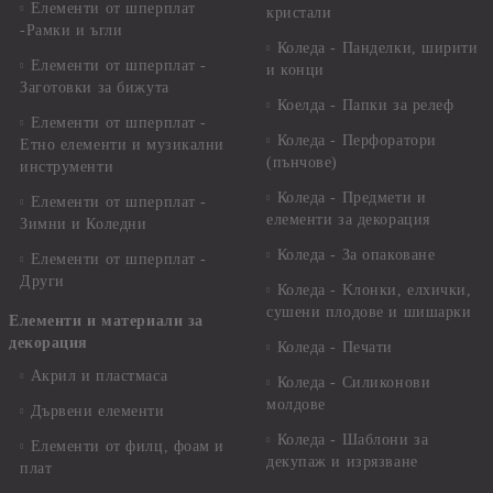
Елементи от шперплат
кристали
-Рамки и ъгли
Коледа - Панделки, ширити
Елементи от шперплат -
и конци
Заготовки за бижута
Коелда - Папки за релеф
Елементи от шперплат -
Коледа - Перфоратори
Етно елементи и музикални
(пънчове)
инструменти
Коледа - Предмети и
Елементи от шперплат -
елементи за декорация
Зимни и Коледни
Коледа - За опаковане
Елементи от шперплат -
Други
Коледа - Kлонки, елхички,
сушени плодове и шишарки
Елементи и материали за
декорация
Коледа - Печати
Акрил и пластмаса
Коледа - Силиконови
молдове
Дървени елементи
Коледа - Шаблони за
Елементи от филц, фоам и
декупаж и изрязване
плат