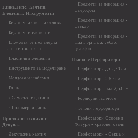
Предмети за декорация -
Глина,Гипс, Калъпи,
Стирофом
Елементи, Инструменти
Предмети за декорация -
Керамична смес за отливки
Стъкло
Керамични елементи
Предмети за декорация -
Елементи от полимерна
Плат, органза, зебло,
глина и полирезин
целофан
Пластични елементи
Пънчове Перфоратори
Инструменти за моделиране
Перфоратори до 2,50 см
Молдове и шаблони
Перфоратори 2,50 см
Глина
Перфоратори над 2,50 см
Самосъхнеща глина
Бордюрни пънчове
Полимерна Глина
Ъглови перфоратори
Перфоратори Основни
Приложни техники и
Фигури - кръгове, овали
Декупаж
Декупажна хартия
Перфоратори - Сърца и