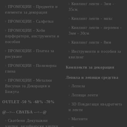
Квилинг ленти - 3мм -
ПРОМОЦИИ - Предмети и
35см.
елементи за декорация
Квилинг ленти - микс
ПРОМОЦИИ - Салфетки
Квилинг ленти - перлени -
ПРОМОЦИИ - Хоби
3мм - 30см.
перфоратори, инструменти и
пособия
Квилинг ленти - 8мм
ПРОМОЦИИ - Платна за
Инструменти и пособия за
рисуване
квилинг
ПРОМОЦИИ - Полимерна
Комплекти за декорация
глина
Лепила и лепящи средства
ПРОМОЦИИ - Метални
Висулки за Декорация и
Лепила
Бижута
Лепящи ленти
OUTLET -50 % -60% -70%
3D Повдигащи квадратчета
и ленти
@-->-- СВАТБА --<--@
Магнити
Сватбени Декупажни
хартии, дизайнерски хартии,