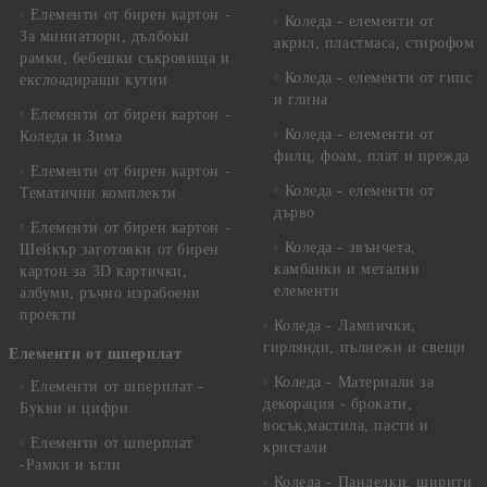
Елементи от бирен картон -
Коледа - елементи от
За миниатюри, дълбоки
акрил, пластмаса, стирофом
рамки, бебешки съкровища и
Коледа - елементи от гипс
екслоадиращи кутии
и глина
Елементи от бирен картон -
Коледа - елементи от
Коледа и Зима
филц, фоам, плат и прежда
Елементи от бирен картон -
Коледа - елементи от
Тематични комплекти
дърво
Елементи от бирен картон -
Коледа - звънчета,
Шейкър заготовки от бирен
камбанки и метални
картон за 3D картички,
елементи
албуми, ръчно израбоени
проекти
Коледа - Лампички,
гирлянди, пълнежи и свещи
Елементи от шперплат
Коледа - Материали за
Елементи от шперплат -
декорация - брокати,
Букви и цифри
восък,мастила, пасти и
Елементи от шперплат
кристали
-Рамки и ъгли
Коледа - Панделки, ширити