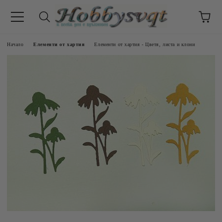
Начало
Елементи от хартия
Елементи от хартия - Цветя, листа и клони