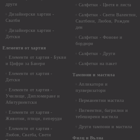
други
Салфетки - Цветя и листа
Дизайнерски хартии -
Салфетки - Свети Валентин,
Сватби
Сватбени, Любов, Рожден
ден
Дизайнерски хартии -
Детски
Салфетки - Фонове и
бордюри
Елементи от хартия
Салфетки - Други
Елементи от хартия - Букви
и Цифри за Банери
Салфетки на пакет
Елементи от хартия -
Тампони и мастила
Детски
Апликатори и
Елементи от хартия -
пулверизатори
Училище, Дипломиране и
Перманентни мастила
Абитуриентски
Пигментни, багрилни и
Елементи от хартия -
тебеширени мастила
Животни, птици, пеперуди
Други тампони и мастила
Елементи от хартия -
Любов, Сватба, Свети
Филц и Вълна