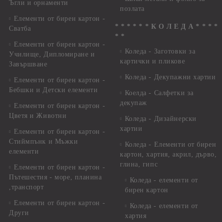
Ъгли и орнаменти
позлата
Елементи от бирен картон -
* * * * * * К О Л Е Д А * * * *
Сватба
* *
Елементи от бирен картон -
Коледа - Заготовки за
Училище, Дипломиране и
картички и пликове
Завършване
Коледа - Декупажни хартии
Елементи от бирен картон -
Бебшки и Детски елементи
Коелда - Салфетки за
декупаж
Елементи от бирен картон -
Цветя и Животни
Коледа - Дизайнерски
хартии
Елементи от бирен картон -
Стиймпънк и Мъжки
Коледа - Eлементи от бирен
елементи
картон, хартия, акрил, дърво,
глина, гипс
Елементи от бирен картон -
Пътешестия - море, планина
Коледа - елементи от
,транспорт
бирен картон
Елементи от бирен картон -
Коледа - елементи от
Други
хартия