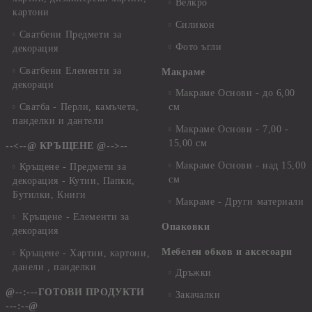
Велкро
картони
Силикон
Сватбени Предмети за
Фото ъгли
декорация
Сватбени Елементи за
Макраме
декораци
Макраме Основи - до 6,00
Сватба - Перли, камъчета,
см
панделки и дантели
Макраме Основи - 7,00 -
15,00 см
--<--@ КРЪЩЕНЕ @-->--
Макраме Основи - над 15,00
Кръщене - Предмети за
см
декорация - Кутии, Папки,
Бутилки, Книги
Макраме - Други материали
Кръщене - Елементи за
Опаковки
декорация
Мебелен обков и аксесоари
Кръщене - Хартии, картони,
данели , панделки
Дръжки
@--:---ГОТОВИ ПРОДУКТИ
Закачалки
---:--@