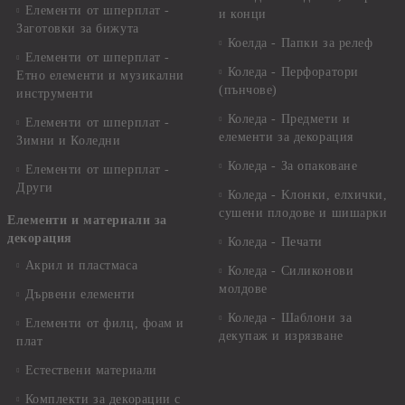
Елементи от шперплат -
и конци
Заготовки за бижута
Коелда - Папки за релеф
Елементи от шперплат -
Коледа - Перфоратори
Етно елементи и музикални
(пънчове)
инструменти
Коледа - Предмети и
Елементи от шперплат -
елементи за декорация
Зимни и Коледни
Коледа - За опаковане
Елементи от шперплат -
Други
Коледа - Kлонки, елхички,
сушени плодове и шишарки
Елементи и материали за
декорация
Коледа - Печати
Акрил и пластмаса
Коледа - Силиконови
молдове
Дървени елементи
Коледа - Шаблони за
Елементи от филц, фоам и
декупаж и изрязване
плат
Естествени материали
Комплекти за декорации с