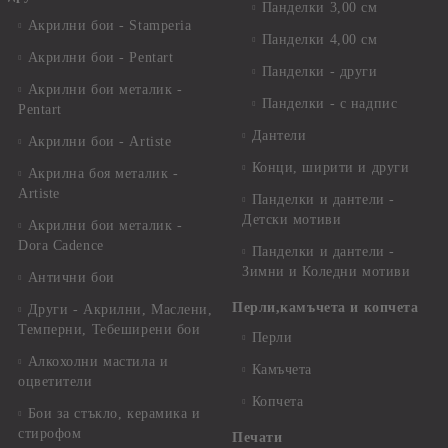
Панделки 3,00 см
Акрилни бои - Stamperia
Панделки 4,00 см
Акрилни бои - Pentart
Панделки - други
Акрилни бои металик -
Панделки - с надпис
Pentart
Дантели
Акрилни бои - Artiste
Конци, ширити и други
Акрилна боя металик -
Artiste
Панделки и дантели -
Детски мотиви
Акрилни бои металик -
Dora Cadence
Панделки и дантели -
Зимни и Коледни мотиви
Антични бои
Перли,камъчета и копчета
Други - Акрилни, Маслени,
Темперни, Тебеширени бои
Перли
Алкохолни мастила и
Камъчета
оцветители
Копчета
Бои за стъкло, керамика и
стирофом
Печати