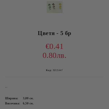
Цветя - 5 бр
€0.41
0.80лв.
Код:
ХЕ25447
..
Ширина:
3,00
см.
Височина:
6,50
см.