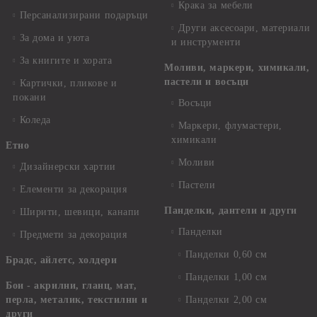
Крака за мебели
Персанализирани подаръци
Други аксесоари, материали
За дома и уюта
и инструменти
За книгите и хората
Моливи, маркери, химикали,
пастели и восъци
Картички, пликове и
покани
Восъци
Коледа
Маркери, флумастери,
химикали
Етно
Моливи
Дизайнерски хартии
Пастели
Елементи за декорация
Панделки, дантели и други
Ширити, шевици, канапи
Панделки
Предмети за декорация
Панделки 0,60 см
Брадс, айлетс, холдери
Панделки 1,00 см
Бои - акрилни, гланц, мат,
перла, металик, текстилни и
Панделки 2,00 см
други