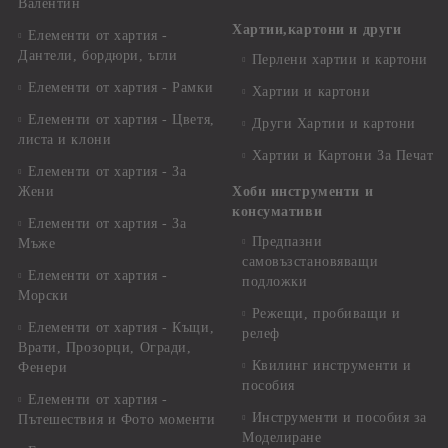
Валентин
Хартии,картони и други
Елементи от хартия -
Дантели, бордюри, ъгли
Перлени хартии и картони
Елементи от хартия - Рамки
Хартии и картони
Елементи от хартия - Цветя,
Други Хартии и картони
листа и клони
Хартии и Картони За Печат
Елементи от хартия - За
Жени
Хоби инструменти и
консумативи
Елементи от хартия - За
Предпазни
Мъже
самовъзстановяващи
Елементи от хартия -
подложки
Морски
Режещи, пробиващи и
Елементи от хартия - Къщи,
релеф
Врати, Прозорци, Огради,
Квилинг инструменти и
Фенери
пособия
Елементи от хартия -
Инструменти и пособия за
Пътешествия и Фото моменти
Моделиране