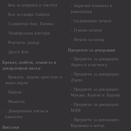
Бои за коприна и текстил
Акрилни блокчета и
ръкохватки
Бои за свещи Cadence
Силиконови печати
Солвентни бои, Патина
Гумени печати
Универсални контури
Печати за восък
Реагенти, ръжда
Предмети за декорация
Други Бои
Предмети за декорация -
Брокат, пайети, мъниста и
Акрил и пластмаса
декоративен пясък
Предмети за декорация -
Брокати, ледени кристали и
Дърво
мини перли
Предмети за декорация -
Пайети
Мукава, Картон и Хартия
Мъниста
Предмети за декорация -
МДФ
Декоративен пясък и
камъчета
Предмети за декорация -
Керамика и метал
Висулки