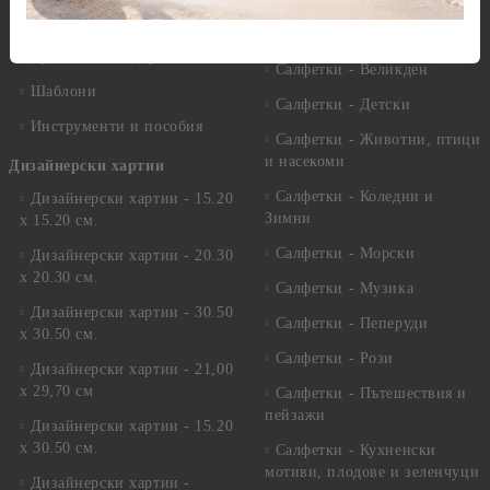
Лепила
Салфетки
Краклета и медиуми
Салфетки - Великден
Шаблони
Салфетки - Детски
Инструменти и пособия
Салфетки - Животни, птици
и насекоми
Дизайнерски хартии
Салфетки - Коледни и
Дизайнерски хартии - 15.20
Зимни
х 15.20 см.
Салфетки - Морски
Дизайнерски хартии - 20.30
х 20.30 см.
Салфетки - Музика
Дизайнерски хартии - 30.50
Салфетки - Пеперуди
х 30.50 см.
Салфетки - Рози
Дизайнерски хартии - 21,00
х 29,70 см
Салфетки - Пътешествия и
пейзажи
Дизайнерски хартии - 15.20
x 30.50 см.
Салфетки - Кухненски
мотиви, плодове и зеленчуци
Дизайнерски хартии -