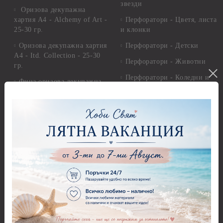
звезди
Оризова декупажна
хартия А4 - Alchemy of Art -
Перфоратори - Цветя, листа
25-30 гр.
и клонки
Оризова декупажна хартия
Перфоратори - Детски
А4 - Itd. Collection - 25-30
Перфоратори - Животни
гр.
Перфоратори - Коледни и
Фина оризова декупажна
Зимни
хартия Stamperia - 21 х
29.см. - 28гр.
Рисуване
Декупажна хартия - Други
Грунд и почистващи
разтвори
Антични пасти
Платна за рисуване
Вакс пасти
Стативи и поставки
Грунд, Основи, Релефни
пасти
Четки и инструменти
Варак, Шлак метал, Фолио,
Моливи, акварелни
Пантна
комплекти
Лакове и защитни покрития
Свещи