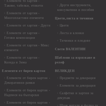
Елементи то хартия -
Други инструменти,
Такове, табелки, етикети
консумативи и пособия
Елементи от хартия -
Многопластови елементи
Цветя,листа и тичинки
Елементи от хартия - Други
Цветя
Елементи от хартия -
Листа и клонки
Готови композиции
Тичинки и плодове
Елементи от хартия - Микс
Свети ВАЛЕНТИН
елементи
Елементи от хартия -
Шаблони за изрязване и
Коледа и Зима
релеф
Елементи от бирен картон
ВЕЛИКДЕН
Елементи от бирен картон -
Предмети за декорация
Декоративни рамки
Елементи за декорация
Елементи от бирен картон -
Салфетки и хартии за
Надписи на български
декупаж
Елементи от бирен картон -
Шлак метали и фолио за