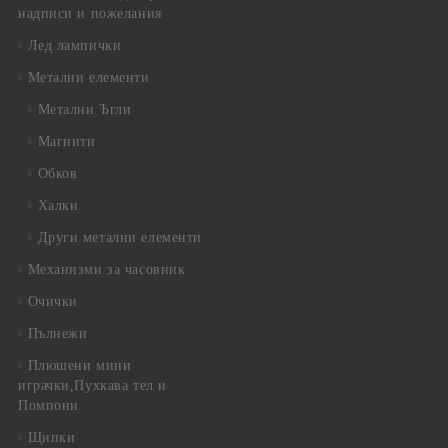
надписи и пожелания
Лед лампички
Метални елементи
Метални Ъгли
Магнити
Обков
Халки
Други метални елементи
Механизми за часовник
Очички
Пълнежи
Плюшени мини
играчки,Пухкава тел и
Помпони
Щипки