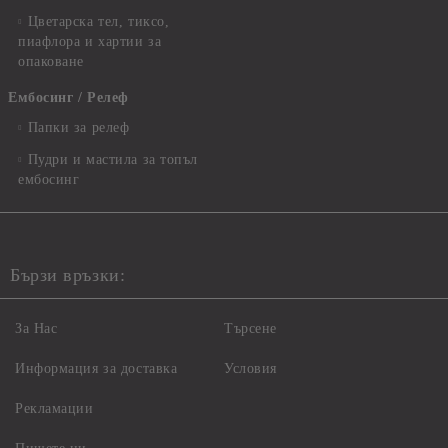
Цветарска тел, тиксо,
пиафлора и хартии за
опаковане
Ембосинг / Релеф
Папки за релеф
Пудри и мастила за топъл
ембосинг
Бързи връзки:
За Нас
Търсене
Информация за доставка
Условия
Рекламации