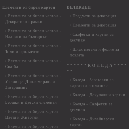
Елементи от бирен картон
ВЕЛИКДЕН
Елементи от бирен картон -
Предмети за декорация
Декоративни рамки
Елементи за декорация
Елементи от бирен картон -
Салфетки и хартии за
Надписи на български
декупаж
Елементи от бирен картон -
Шлак метали и фолио за
Ъгли и орнаменти
позлата
Елементи от бирен картон -
* * * * * * К О Л Е Д А * * * *
Сватба
* *
Елементи от бирен картон -
Коледа - Заготовки за
Училище, Дипломиране и
картички и пликове
Завършване
Коледа - Декупажни хартии
Елементи от бирен картон -
Бебшки и Детски елементи
Коелда - Салфетки за
декупаж
Елементи от бирен картон -
Цветя и Животни
Коледа - Дизайнерски
хартии
Елементи от бирен картон -