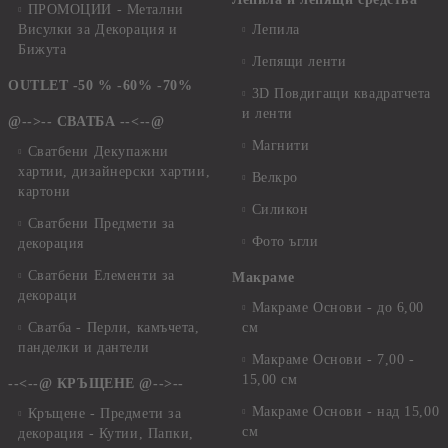
ПРОМОЦИИ - Метални
Висулки за Декорация и
Лепила
Бижута
Лепящи ленти
OUTLET -50 % -60% -70%
3D Повдигащи квадратчета
и ленти
@-->-- СВАТБА --<--@
Магнити
Сватбени Декупажни
хартии, дизайнерски хартии,
Велкро
картони
Силикон
Сватбени Предмети за
Фото ъгли
декорация
Сватбени Елементи за
Макраме
декораци
Макраме Основи - до 6,00
Сватба - Перли, камъчета,
см
панделки и дантели
Макраме Основи - 7,00 -
15,00 см
--<--@ КРЪЩЕНЕ @-->--
Макраме Основи - над 15,00
Кръщене - Предмети за
см
декорация - Кутии, Папки,