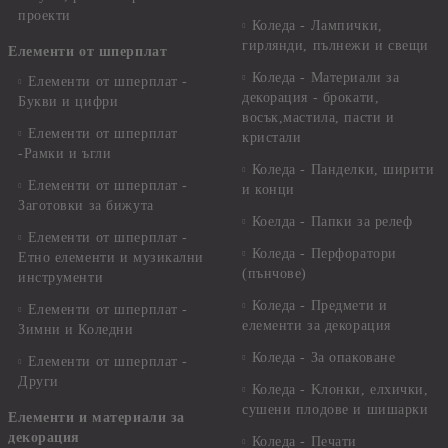
проекти
Коледа - Лампички,
гирлянди, пълнежи и свещи
Елементи от шперплат
Коледа - Материали за
Елементи от шперплат -
декорация - брокати,
Букви и цифри
восък,мастила, пасти и
Елементи от шперплат
кристали
-Рамки и ъгли
Коледа - Панделки, ширити
Елементи от шперплат -
и конци
Заготовки за бижута
Коелда - Папки за релеф
Елементи от шперплат -
Коледа - Перфоратори
Етно елементи и музикални
(пънчове)
инструменти
Коледа - Предмети и
Елементи от шперплат -
елементи за декорация
Зимни и Коледни
Коледа - За опаковане
Елементи от шперплат -
Други
Коледа - Kлонки, елхички,
сушени плодове и шишарки
Елементи и материали за
декорация
Коледа - Печати