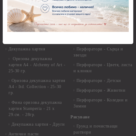
Глина
Перфоратори над 2,50 см
Самосъхнеща глина
Бордюрни пънчове
Полимерна Глина
Ъглови перфоратори
Перфоратори Основни
Приложни техники и
Фигури - кръгове, овали
Декупаж
Декупажна хартия
Перфоратори - Сърца и
звезди
Оризова декупажна
хартия А4 - Alchemy of Art -
Перфоратори - Цветя, листа
25-30 гр.
и клонки
Оризова декупажна хартия
Перфоратори - Детски
А4 - Itd. Collection - 25-30
Перфоратори - Животни
гр.
Перфоратори - Коледни и
Фина оризова декупажна
Зимни
хартия Stamperia - 21 х
29.см. - 28гр.
Рисуване
Декупажна хартия - Други
Грунд и почистващи
разтвори
Антични пасти