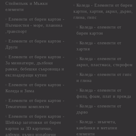
Стиймпънк и Мъжки
Коледа - Eлементи от бирен
елементи
картон, хартия, акрил, дърво,
глина, гипс
Елементи от бирен картон -
Пътешестия - море, планина
Коледа - елементи от
,транспорт
бирен картон
Елементи от бирен картон -
Коледа - елементи от
Други
хартия
Елементи от бирен картон -
Коледа - елементи от
За миниатюри, дълбоки
акрил, пластмаса, стирофом
рамки, бебешки съкровища и
Коледа - елементи от гипс
екслоадиращи кутии
и глина
Елементи от бирен картон -
Коледа - елементи от
Коледа и Зима
филц, фоам, плат и прежда
Елементи от бирен картон -
Коледа - елементи от
Тематични комплекти
дърво
Елементи от бирен картон -
Коледа - звънчета,
Шейкър заготовки от бирен
камбанки и метални
картон за 3D картички,
елементи
албуми, ръчно израбоени