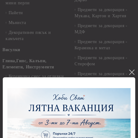
мини перли
Предмети за декорация -
Пайети
Мукава, Картон и Хартия
Мъниста
Предмети за декорация -
МДФ
Декоративен пясък и
камъчета
Предмети за декорация -
Керамика и метал
Висулки
Предмети за декорация -
Глина,Гипс, Калъпи,
Стирофом
Елементи, Инструменти
Предмети за декорация -
Керамична смес за отливки
Стъкло
Керамични елементи
Предмети за декорация -
Елементи от полимерна
Плат, органза, зебло,
глина и полирезин
целофан
Пластични елементи
Пънчове Перфоратори
Инструменти за моделиране
Перфоратори до 2,50 см
Молдове и шаблони
Перфоратори 2,50 см