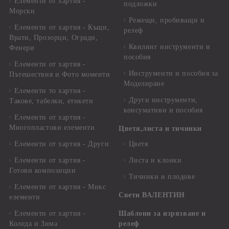
Елементи от хартия -
подложки
Морски
Режещи, пробиващи и
Елементи от хартия - Къщи,
релеф
Врати, Прозорци, Огради,
Квилинг инструменти и
Фенери
пособия
Елементи от хартия -
Инструменти и пособия за
Пътешествия и Фото моменти
Моделиране
Елементи то хартия -
Други инструменти,
Такове, табелки, етикети
консумативи и пособия
Елементи от хартия -
Многопластови елементи
Цветя,листа и тичинки
Елементи от хартия - Други
Цветя
Елементи от хартия -
Листа и клонки
Готови композиции
Тичинки и плодове
Елементи от хартия - Микс
Свети ВАЛЕНТИН
елементи
Елементи от хартия -
Шаблони за изрязване и
Коледа и Зима
релеф