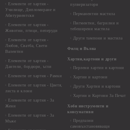
Елементи от хартия -
пулверизатори
Училище, Дипломиране и
Перманентни мастила
Абитуриентски
Пигментни, багрилни и
Елементи от хартия -
тебеширени мастила
Животни, птици, пеперуди
Други тампони и мастила
Елементи от хартия -
Любов, Сватба, Свети
Филц и Вълна
Валентин
Хартии,картони и други
Елементи от хартия -
Дантели, бордюри, ъгли
Перлени хартии и картони
Елементи от хартия - Рамки
Хартии и картони
Елементи от хартия - Цветя,
Други Хартии и картони
листа и клони
Хартии и Картони За Печат
Елементи от хартия - За
Жени
Хоби инструменти и
консумативи
Елементи от хартия - За
Предпазни
Мъже
самовъзстановяващи