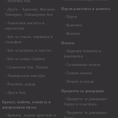
Антични бои
Перли,камъчета и копчета
Други - Акрилни, Маслени,
Темперни, Тебеширени бои
Перли
Алкохолни мастила и
Камъчета
оцветители
Копчета
Бои за стъкло, керамика и
стирофом
Печати
Бои за коприна и текстил
Акрилни блокчета и
ръкохватки
Бои за свещи Cadence
Силиконови печати
Солвентни бои, Патина
Гумени печати
Универсални контури
Печати за восък
Реагенти, ръжда
Предмети за декорация
Други Бои
Предмети за декорация -
Брокат, пайети, мъниста и
Акрил и пластмаса
декоративен пясък
Предмети за декорация -
Брокати, ледени кристали и
Дърво