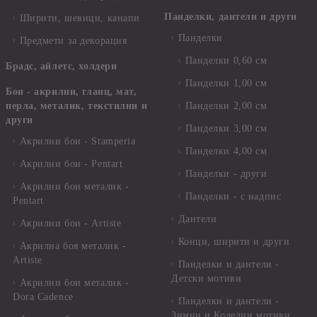
Панделки, дантели и други
Ширити, шевици, канапи
Панделки
Предмети за декорация
Панделки 0,60 см
Брадс, айлетс, холдери
Панделки 1,00 см
Бои - акрилни, гланц, мат,
перла, металик, текстилни и
Панделки 2,00 см
други
Панделки 3,00 см
Акрилни бои - Stamperia
Панделки 4,00 см
Акрилни бои - Pentart
Панделки - други
Акрилни бои металик -
Панделки - с надпис
Pentart
Дантели
Акрилни бои - Artiste
Конци, ширити и други
Акрилна боя металик -
Artiste
Панделки и дантели -
Детски мотиви
Акрилни бои металик -
Dora Cadence
Панделки и дантели -
Зимни и Коледни мотиви