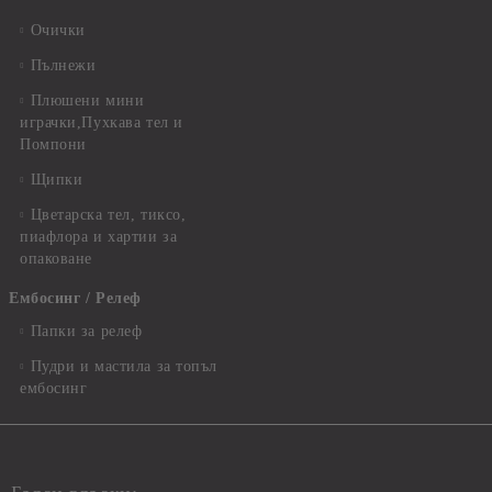
Очички
Пълнежи
Плюшени мини
играчки,Пухкава тел и
Помпони
Щипки
Цветарска тел, тиксо,
пиафлора и хартии за
опаковане
Ембосинг / Релеф
Папки за релеф
Пудри и мастила за топъл
ембосинг