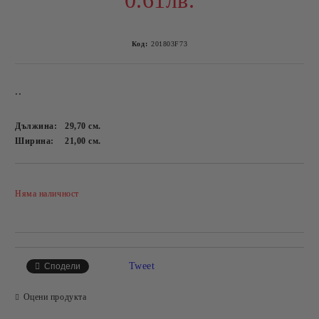
0.61лв.
Код:
201803F73
..
Дължина:
29,70
см.
Ширина:
21,00
см.
Добави в желани
Няма наличност
Tweet
Сподели
Оцени продукта