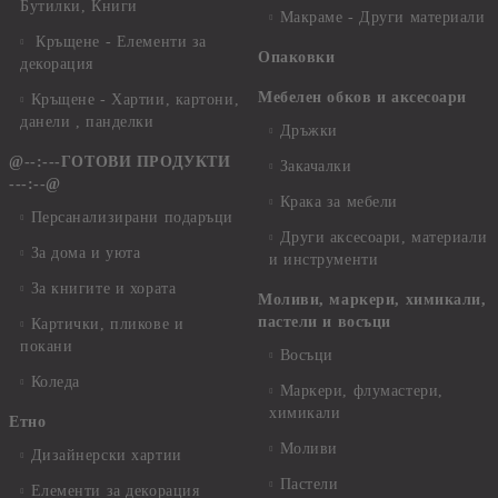
Бутилки, Книги
Макраме - Други материали
Кръщене - Елементи за
Опаковки
декорация
Мебелен обков и аксесоари
Кръщене - Хартии, картони,
данели , панделки
Дръжки
@--:---ГОТОВИ ПРОДУКТИ
Закачалки
---:--@
Крака за мебели
Персанализирани подаръци
Други аксесоари, материали
За дома и уюта
и инструменти
За книгите и хората
Моливи, маркери, химикали,
пастели и восъци
Картички, пликове и
покани
Восъци
Коледа
Маркери, флумастери,
химикали
Етно
Моливи
Дизайнерски хартии
Пастели
Елементи за декорация