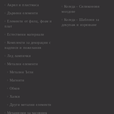
Акрил и пластмаса
Коледа - Силиконови
молдове
Дървени елементи
Коледа - Шаблони за
Елементи от филц, фоам и
декупаж и изрязване
плат
Естествени материали
Комплекти за декорации с
надписи и пожелания
Лед лампички
Метални елементи
Метални Ъгли
Магнити
Обков
Халки
Други метални елементи
Механизми за часовник