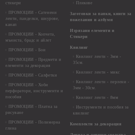
стикери
Пликове
ПРОМОЦИИ - Сатенени
Заготовки за папки, книги за
ленти, панделки, шнурове,
пожелания и албуми
канап
Изрязани елементи и
ПРОМОЦИИ - Копчета,
Стикери
мъниста, брадс и айлет
Квилинг
ПРОМОЦИИ - Бои
Квилинг ленти - 3мм -
ПРОМОЦИИ - Предмети и
35см.
елементи за декорация
Квилинг ленти - микс
ПРОМОЦИИ - Салфетки
Квилинг ленти - перлени -
ПРОМОЦИИ - Хоби
3мм - 30см.
перфоратори, инструменти и
пособия
Квилинг ленти - 8мм
ПРОМОЦИИ - Платна за
Инструменти и пособия за
рисуване
квилинг
ПРОМОЦИИ - Полимерна
Комплекти за декорация
глина
Лепила и лепящи средства