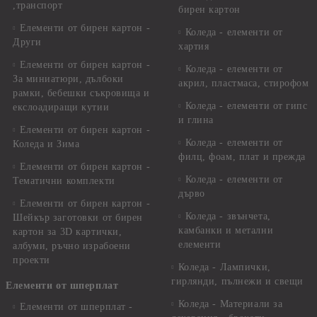
,транспорт
бирен картон
Елементи от бирен картон -
Коледа - елементи от
Други
хартия
Елементи от бирен картон -
Коледа - елементи от
За миниатюри, дълбоки
акрил, пластмаса, стирофом
рамки, бебешки съкровища и
Коледа - елементи от гипс
екслоадиращи кутии
и глина
Елементи от бирен картон -
Коледа - елементи от
Коледа и Зима
филц, фоам, плат и прежда
Елементи от бирен картон -
Коледа - елементи от
Тематични комплекти
дърво
Елементи от бирен картон -
Коледа - звънчета,
Шейкър заготовки от бирен
камбанки и метални
картон за 3D картички,
елементи
албуми, ръчно израбоени
проекти
Коледа - Лампички,
гирлянди, пълнежи и свещи
Елементи от шперплат
Коледа - Материали за
Елементи от шперплат -