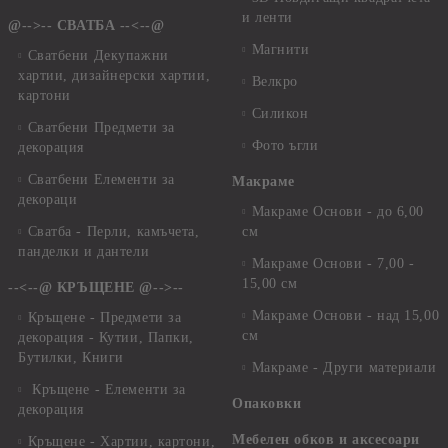
и ленти
@-->-- СВАТБА --<--@
Магнити
Сватбени Декупажни
хартии, дизайнерски хартии,
Велкро
картони
Силикон
Сватбени Предмети за
Фото ъгли
декорация
Сватбени Елементи за
Макраме
декораци
Макраме Основи - до 6,00
Сватба - Перли, камъчета,
см
панделки и дантели
Макраме Основи - 7,00 -
15,00 см
--<--@ КРЪЩЕНЕ @-->--
Макраме Основи - над 15,00
Кръщене - Предмети за
см
декорация - Кутии, Папки,
Бутилки, Книги
Макраме - Други материали
Кръщене - Елементи за
Опаковки
декорация
Мебелен обков и аксесоари
Кръщене - Хартии, картони,