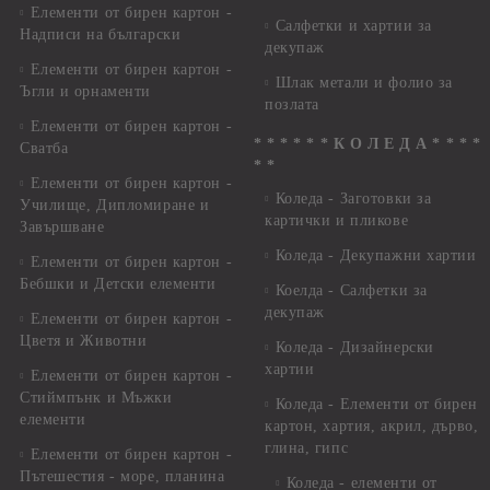
Елементи от бирен картон -
Салфетки и хартии за
Надписи на български
декупаж
Елементи от бирен картон -
Шлак метали и фолио за
Ъгли и орнаменти
позлата
Елементи от бирен картон -
* * * * * * К О Л Е Д А * * * *
Сватба
* *
Елементи от бирен картон -
Коледа - Заготовки за
Училище, Дипломиране и
картички и пликове
Завършване
Коледа - Декупажни хартии
Елементи от бирен картон -
Бебшки и Детски елементи
Коелда - Салфетки за
декупаж
Елементи от бирен картон -
Цветя и Животни
Коледа - Дизайнерски
хартии
Елементи от бирен картон -
Стиймпънк и Мъжки
Коледа - Eлементи от бирен
елементи
картон, хартия, акрил, дърво,
глина, гипс
Елементи от бирен картон -
Пътешестия - море, планина
Коледа - елементи от