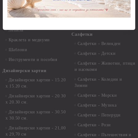
Варак, Шлак метал, Фолио,
Моливи, акварелни
Пантна
комплекти
Лакове и защитни покрития
Свещи
Лепила
Салфетки
Краклета и медиуми
Салфетки - Великден
Шаблони
Салфетки - Детски
Инструменти и пособия
Салфетки - Животни, птици
и насекоми
Дизайнерски хартии
Салфетки - Коледни и
Дизайнерски хартии - 15.20
Зимни
х 15.20 см.
Салфетки - Морски
Дизайнерски хартии - 20.30
х 20.30 см.
Салфетки - Музика
Дизайнерски хартии - 30.50
Салфетки - Пеперуди
х 30.50 см.
Салфетки - Рози
Дизайнерски хартии - 21,00
х 29,70 см
Салфетки - Пътешествия и