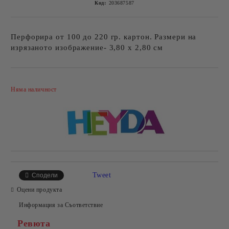
Код:
203687587
Перфорира от 100 до 220 гр. картон. Размери на
изрязаното изображение- 3,80 х 2,80 см
Добави в желани
Няма наличност
Tweet
Сподели
Оцени продукта
Информация за Съответствие
Ревюта