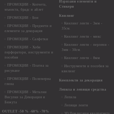
Изрязани елементи и
ПРОМОЦИИ - Копчета,
Стикери
мъниста, брадс и айлет
Квилинг
ПРОМОЦИИ - Бои
Квилинг ленти - 3мм -
ПРОМОЦИИ - Предмети и
35см.
елементи за декорация
Квилинг ленти - микс
ПРОМОЦИИ - Салфетки
Квилинг ленти - перлени -
ПРОМОЦИИ - Хоби
3мм - 30см.
перфоратори, инструменти и
пособия
Квилинг ленти - 8мм
ПРОМОЦИИ - Платна за
Инструменти и пособия за
рисуване
квилинг
ПРОМОЦИИ - Полимерна
Комплекти за декорация
глина
Лепила и лепящи средства
ПРОМОЦИИ - Метални
Висулки за Декорация и
Лепила
Бижута
Лепящи ленти
OUTLET -50 % -60% -70%
3D Повдигащи квадратчета