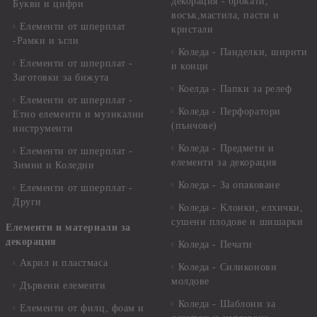
декорация - брокати,
Букви и цифри
восък,мастила, пасти и
Елементи от шперплат
кристали
-Рамки и ъгли
Коледа - Панделки, ширити
Елементи от шперплат -
и конци
Заготовки за бижута
Коелда - Папки за релеф
Елементи от шперплат -
Коледа - Перфоратори
Етно елементи и музикални
(пънчове)
инструменти
Коледа - Предмети и
Елементи от шперплат -
елементи за декорация
Зимни и Коледни
Коледа - За опаковане
Елементи от шперплат -
Други
Коледа - Kлонки, елхички,
сушени плодове и шишарки
Елементи и материали за
декорация
Коледа - Печати
Акрил и пластмаса
Коледа - Силиконови
молдове
Дървени елементи
Коледа - Шаблони за
Елементи от филц, фоам и