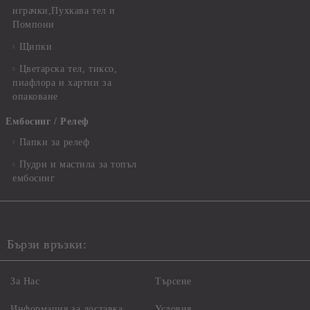
играчки,Пухкава тел и
Помпони
Щипки
Цветарска тел, тиксо,
пиафлора и хартии за
опаковане
Ембосинг / Релеф
Папки за релеф
Пудри и мастила за топъл
ембосинг
Бързи връзки:
За Нас
Търсене
Информация за доставка
Условия