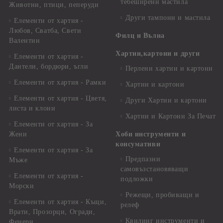
тебеширени мастила
Животни, птици, пеперуди
Други тампони и мастила
Елементи от хартия -
Любов, Сватба, Свети
Филц и Вълна
Валентин
Хартии,картони и други
Елементи от хартия -
Дантели, бордюри, ъгли
Перлени хартии и картони
Елементи от хартия - Рамки
Хартии и картони
Елементи от хартия - Цветя,
Други Хартии и картони
листа и клони
Хартии и Картони За Печат
Елементи от хартия - За
Жени
Хоби инструменти и
консумативи
Елементи от хартия - За
Предпазни
Мъже
самовъзстановяващи
Елементи от хартия -
подложки
Морски
Режещи, пробиващи и
Елементи от хартия - Къщи,
релеф
Врати, Прозорци, Огради,
Квилинг инструменти и
Фенери