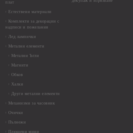
декупаж и изрязване
плат
Естествени материали
Комплекти за декорации с
надписи и пожелания
Лед лампички
Метални елементи
Метални Ъгли
Магнити
Обков
Халки
Други метални елементи
Механизми за часовник
Очички
Пълнежи
Плюшени мини