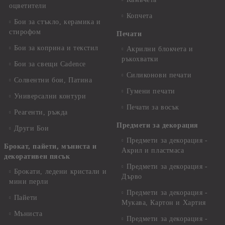
оцветители
Копчета
Бои за стъкло, керамика и
стирофом
Печати
Бои за коприна и текстил
Акрилни блокчета и
ръкохватки
Бои за свещи Cadence
Силиконови печати
Солвентни бои, Патина
Гумени печати
Универсални контури
Печати за восък
Реагенти, ръжда
Предмети за декорация
Други Бои
Предмети за декорация -
Брокат, пайети, мъниста и
Акрил и пластмаса
декоративен пясък
Предмети за декорация -
Брокати, ледени кристали и
Дърво
мини перли
Предмети за декорация -
Пайети
Мукава, Картон и Хартия
Мъниста
Предмети за декорация -