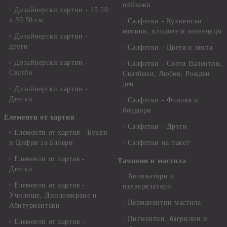
пейзажи
Дизайнерски хартии - 15.20
x 30.50 см.
Салфетки - Кухненски
мотиви, плодове и зеленчуци
Дизайнерски хартии -
други
Салфетки - Цветя и листа
Дизайнерски хартии -
Салфетки - Свети Валентин,
Сватби
Сватбени, Любов, Рожден
ден
Дизайнерски хартии -
Детски
Салфетки - Фонове и
бордюри
Елементи от хартия
Салфетки - Други
Елементи от хартия - Букви
и Цифри за Банери
Салфетки на пакет
Елементи от хартия -
Тампони и мастила
Детски
Апликатори и
Елементи от хартия -
пулверизатори
Училище, Дипломиране и
Перманентни мастила
Абитуриентски
Пигментни, багрилни и
Елементи от хартия -