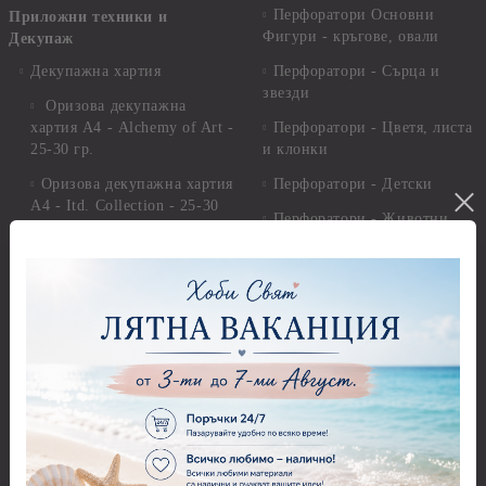
Перфоратори Основни
Приложни техники и
Фигури - кръгове, овали
Декупаж
Декупажна хартия
Перфоратори - Сърца и
звезди
Оризова декупажна
хартия А4 - Alchemy of Art -
Перфоратори - Цветя, листа
25-30 гр.
и клонки
Оризова декупажна хартия
Перфоратори - Детски
А4 - Itd. Collection - 25-30
Перфоратори - Животни
гр.
Перфоратори - Коледни и
Фина оризова декупажна
Зимни
хартия Stamperia - 21 х
29.см. - 28гр.
Рисуване
Декупажна хартия - Други
Грунд и почистващи
разтвори
Антични пасти
Платна за рисуване
Вакс пасти
Стативи и поставки
Грунд, Основи, Релефни
пасти
Четки и инструменти