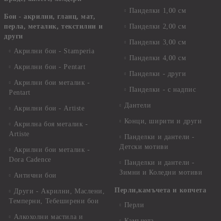
Панделки 1,00 см
Бои - акрилни, гланц, мат,
перла, металик, текстилни и
Панделки 2,00 см
други
Панделки 3,00 см
Акрилни бои - Stamperia
Панделки 4,00 см
Акрилни бои - Pentart
Панделки - други
Акрилни бои металик -
Панделки - с надпис
Pentart
Дантели
Акрилни бои - Artiste
Конци, ширити и други
Акрилна боя металик -
Artiste
Панделки и дантели -
Детски мотиви
Акрилни бои металик -
Dora Cadence
Панделки и дантели -
Зимни и Коледни мотиви
Антични бои
Перли,камъчета и копчета
Други - Акрилни, Маслени,
Темперни, Тебеширени бои
Перли
Алкохолни мастила и
Камъчета