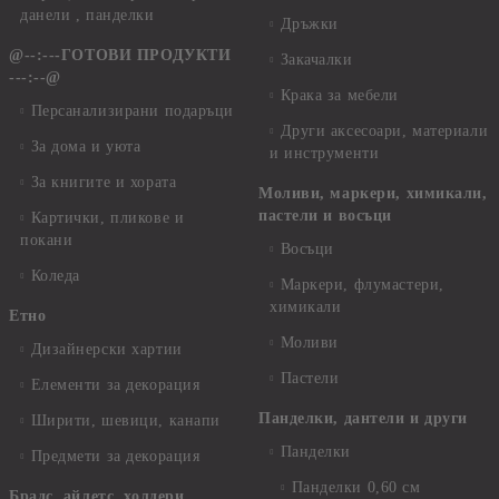
данели , панделки
Дръжки
@--:---ГОТОВИ ПРОДУКТИ
Закачалки
---:--@
Крака за мебели
Персанализирани подаръци
Други аксесоари, материали
За дома и уюта
и инструменти
За книгите и хората
Моливи, маркери, химикали,
пастели и восъци
Картички, пликове и
покани
Восъци
Коледа
Маркери, флумастери,
химикали
Етно
Моливи
Дизайнерски хартии
Пастели
Елементи за декорация
Панделки, дантели и други
Ширити, шевици, канапи
Панделки
Предмети за декорация
Панделки 0,60 см
Брадс, айлетс, холдери