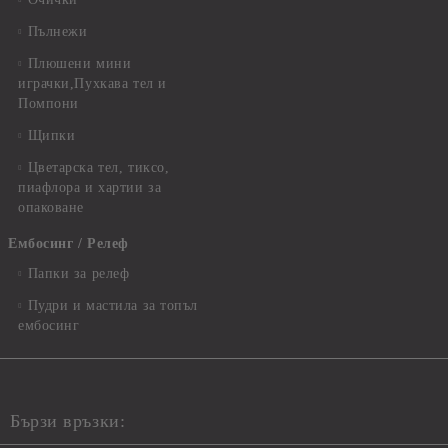
Пълнежи
Плюшени мини
играчки,Пухкава тел и
Помпони
Щипки
Цветарска тел, тиксо,
пиафлора и хартии за
опаковане
Ембосинг / Релеф
Папки за релеф
Пудри и мастила за топъл
ембосинг
Бързи връзки: