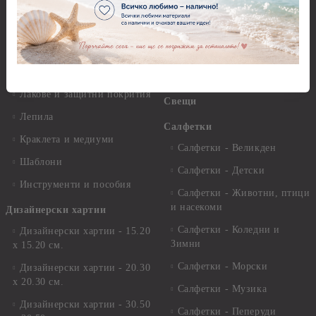
Стативи и поставки
Грунд, Основи, Релефни
пасти
Четки и инструменти
Варак, Шлак метал, Фолио,
Моливи, акварелни
Пантна
комплекти
Лакове и защитни покрития
Свещи
Лепила
Салфетки
Краклета и медиуми
Салфетки - Великден
Шаблони
Салфетки - Детски
Инструменти и пособия
Салфетки - Животни, птици
и насекоми
Дизайнерски хартии
Салфетки - Коледни и
Дизайнерски хартии - 15.20
Зимни
х 15.20 см.
Салфетки - Морски
Дизайнерски хартии - 20.30
х 20.30 см.
Салфетки - Музика
Дизайнерски хартии - 30.50
Салфетки - Пеперуди