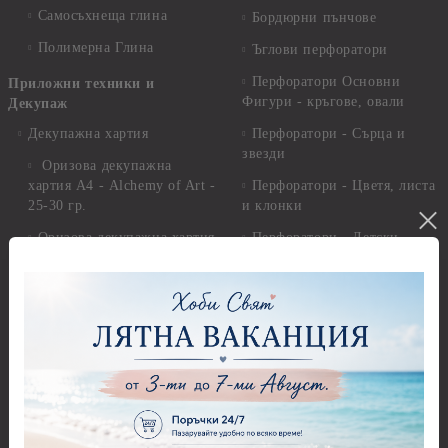
Самосъхнеща глина
Бордюрни пънчове
Полимерна Глина
Ъглови перфоратори
Перфоратори Основни
Приложни техники и
Фигури - кръгове, овали
Декупаж
Декупажна хартия
Перфоратори - Сърца и
звезди
Оризова декупажна
хартия А4 - Alchemy of Art -
Перфоратори - Цветя, листа
25-30 гр.
и клонки
Оризова декупажна хартия
Перфоратори - Детски
А4 - Itd. Collection - 25-30
Перфоратори - Животни
гр.
Перфоратори - Коледни и
Фина оризова декупажна
Зимни
хартия Stamperia - 21 х
29.см. - 28гр.
Рисуване
Декупажна хартия - Други
Грунд и почистващи
разтвори
Антични пасти
Платна за рисуване
Вакс пасти