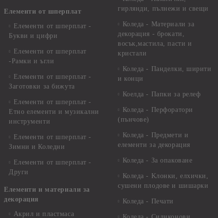
гирлянди, пълнежи и свещи
Елементи от шперплат
Коледа - Материали за
Елементи от шперплат -
декорация - брокати,
Букви и цифри
восък,мастила, пасти и
Елементи от шперплат
кристали
-Рамки и ъгли
Коледа - Панделки, ширити
Елементи от шперплат -
и конци
Заготовки за бижута
Коелда - Папки за релеф
Елементи от шперплат -
Коледа - Перфоратори
Етно елементи и музикални
(пънчове)
инструменти
Коледа - Предмети и
Елементи от шперплат -
елементи за декорация
Зимни и Коледни
Коледа - За опаковане
Елементи от шперплат -
Други
Коледа - Kлонки, елхички,
сушени плодове и шишарки
Елементи и материали за
декорация
Коледа - Печати
Акрил и пластмаса
Коледа - Силиконови