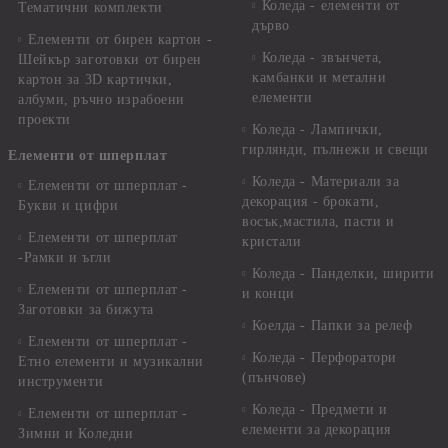
Коледа - елементи от
Тематични комплекти
дърво
Елементи от бирен картон -
Коледа - звънчета,
Шейкър заготовки от бирен
камбанки и метални
картон за 3D картички,
елементи
албуми, ръчно израбоени
проекти
Коледа - Лампички,
гирлянди, пълнежи и свещи
Елементи от шперплат
Коледа - Материали за
Елементи от шперплат -
декорация - брокати,
Букви и цифри
восък,мастила, пасти и
Елементи от шперплат
кристали
-Рамки и ъгли
Коледа - Панделки, ширити
Елементи от шперплат -
и конци
Заготовки за бижута
Коелда - Папки за релеф
Елементи от шперплат -
Коледа - Перфоратори
Етно елементи и музикални
(пънчове)
инструменти
Коледа - Предмети и
Елементи от шперплат -
елементи за декорация
Зимни и Коледни