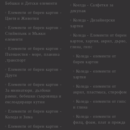
Бебшки и Детски елементи
Коелда - Салфетки за
декупаж
Елементи от бирен картон -
Цветя и Животни
Коледа - Дизайнерски
хартии
Елементи от бирен картон -
Стиймпънк и Мъжки
Коледа - Eлементи от бирен
елементи
картон, хартия, акрил, дърво,
глина, гипс
Елементи от бирен картон -
Пътешестия - море, планина
Коледа - елементи от
,транспорт
бирен картон
Елементи от бирен картон -
Коледа - елементи от
Други
хартия
Елементи от бирен картон -
Коледа - елементи от
За миниатюри, дълбоки
акрил, пластмаса, стирофом
рамки, бебешки съкровища и
Коледа - елементи от гипс
екслоадиращи кутии
и глина
Елементи от бирен картон -
Коледа - елементи от
Коледа и Зима
филц, фоам, плат и прежда
Елементи от бирен картон -