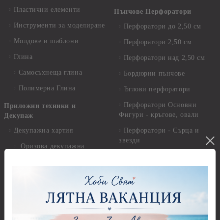
Пластични елементи
Пънчове Перфоратори
Инструменти за моделиране
Перфоратори до 2,50 см
Молдове и шаблони
Перфоратори 2,50 см
Глина
Перфоратори над 2,50 см
Самосъхнеща глина
Бордюрни пънчове
Полимерна Глина
Ъглови перфоратори
Перфоратори Основни
Приложни техники и
Фигури - кръгове, овали
Декупаж
Декупажна хартия
Перфоратори - Сърца и
звезди
Оризова декупажна
хартия А4 - Alchemy of Art -
Перфоратори - Цветя, листа
25-30 гр.
и клонки
Оризова декупажна хартия
Перфоратори - Детски
А4 - Itd. Collection - 25-30
Перфоратори - Животни
гр.
Перфоратори - Коледни и
Фина оризова декупажна