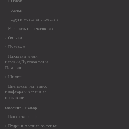
Обков
Халки
Други метални елементи
Механизми за часовник
Очички
Пълнежи
Плюшени мини
играчки,Пухкава тел и
Помпони
Щипки
Цветарска тел, тиксо,
пиафлора и хартии за
опаковане
Ембосинг / Релеф
Папки за релеф
Пудри и мастила за топъл