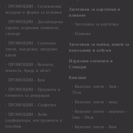
ПРОМОЦИИ - Силиконови
Заготовки за картички и
молдове и форми за отливки
пликове
ПРОМОЦИИ - Дизайнерски
Заготовки за картички
хартии, изрязани елементи,
стикери
Пликове
ПРОМОЦИИ - Сатенени
Заготовки за папки, книги за
ленти, панделки, шнурове,
пожелания и албуми
канап
Изрязани елементи и
ПРОМОЦИИ - Копчета,
Стикери
мъниста, брадс и айлет
Квилинг
ПРОМОЦИИ - Бои
Квилинг ленти - 3мм -
ПРОМОЦИИ - Предмети и
35см.
елементи за декорация
Квилинг ленти - микс
ПРОМОЦИИ - Салфетки
Квилинг ленти - перлени -
ПРОМОЦИИ - Хоби
3мм - 30см.
перфоратори, инструменти и
пособия
Квилинг ленти - 8мм