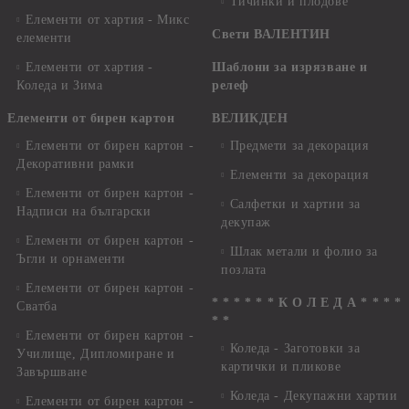
Тичинки и плодове
Елементи от хартия - Микс
Свети ВАЛЕНТИН
елементи
Елементи от хартия -
Шаблони за изрязване и
Коледа и Зима
релеф
Елементи от бирен картон
ВЕЛИКДЕН
Елементи от бирен картон -
Предмети за декорация
Декоративни рамки
Елементи за декорация
Елементи от бирен картон -
Салфетки и хартии за
Надписи на български
декупаж
Елементи от бирен картон -
Шлак метали и фолио за
Ъгли и орнаменти
позлата
Елементи от бирен картон -
* * * * * * К О Л Е Д А * * * *
Сватба
* *
Елементи от бирен картон -
Коледа - Заготовки за
Училище, Дипломиране и
картички и пликове
Завършване
Коледа - Декупажни хартии
Елементи от бирен картон -