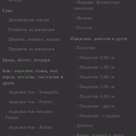
Маркери, флумастери,
химикали
Етно
Моливи
Дизайнерски хартии
Пастели
Елементи за декорация
Панделки, дантели и други
Ширити, шевици, канапи
Панделки
Предмети за декорация
Панделки 0,60 см
Брадс, айлетс, холдери
Панделки 1,00 см
Бои - акрилни, гланц, мат,
перла, металик, текстилни и
Панделки 2,00 см
други
Панделки 3,00 см
Акрилни бои - Stamperia
Панделки 4,00 см
Акрилни бои - Pentart
Панделки - други
Акрилни бои металик -
Панделки - с надпис
Pentart
Дантели
Акрилни бои - Artiste
Конци, ширити и други