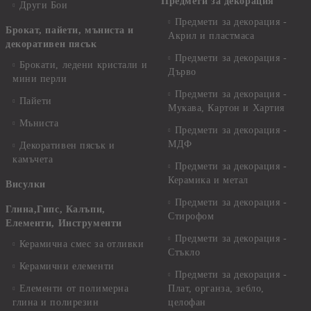
Предмети за декорация
Други Бои
Предмети за декорация -
Брокат, пайети, мъниста и
Акрил и пластмаса
декоративен пясък
Предмети за декорация -
Брокати, ледени кристали и
Дърво
мини перли
Предмети за декорация -
Пайети
Мукава, Картон и Хартия
Мъниста
Предмети за декорация -
МДФ
Декоративен пясък и
камъчета
Предмети за декорация -
Керамика и метал
Висулки
Предмети за декорация -
Глина,Гипс, Калъпи,
Стирофом
Елементи, Инструменти
Предмети за декорация -
Керамична смес за отливки
Стъкло
Керамични елементи
Предмети за декорация -
Елементи от полимерна
Плат, органза, зебло,
глина и полирезин
целофан