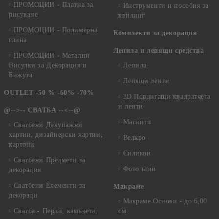
ПРОМОЦИИ - Платна за
Инструменти и пособия за
рисуване
квилинг
ПРОМОЦИИ - Полимерна
Комплекти за декорация
глина
Лепила и лепящи средства
ПРОМОЦИИ - Метални
Висулки за Декорация и
Лепила
Бижута
Лепящи ленти
OUTLET -50 % -60% -70%
3D Повдигащи квадратчета
и ленти
@-->-- СВАТБА --<--@
Магнити
Сватбени Декупажни
хартии, дизайнерски хартии,
Велкро
картони
Силикон
Сватбени Предмети за
Фото ъгли
декорация
Сватбени Елементи за
Макраме
декораци
Макраме Основи - до 6,00
Сватба - Перли, камъчета,
см