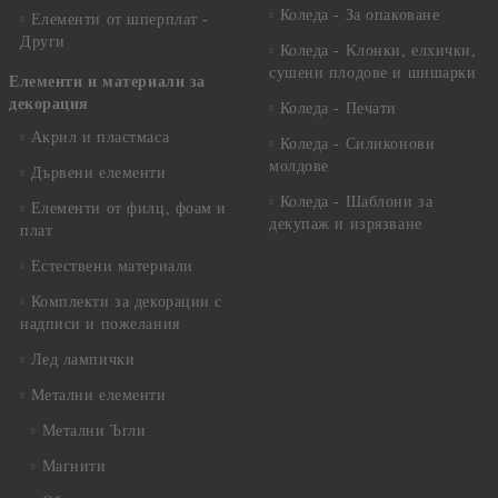
Коледа - За опаковане
Елементи от шперплат -
Други
Коледа - Kлонки, елхички,
сушени плодове и шишарки
Елементи и материали за
декорация
Коледа - Печати
Акрил и пластмаса
Коледа - Силиконови
молдове
Дървени елементи
Коледа - Шаблони за
Елементи от филц, фоам и
декупаж и изрязване
плат
Естествени материали
Комплекти за декорации с
надписи и пожелания
Лед лампички
Метални елементи
Метални Ъгли
Магнити