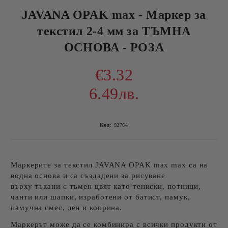
JAVANA OPAK max - Маркер за
текстил 2-4 мм за ТЪМНА
ОСНОВА - РОЗА
€3.32
6.49лв.
Код:
92764
Маркерите за текстил JAVANA OPAK max max са на
водна основа и са създадени за рисуване
върху тъкани с тъмен цвят като тениски, потници,
чанти или шапки, изработени от батист, памук,
памучна смес, лен и коприна.
Маркерът може да се комбинира с всички продукти от