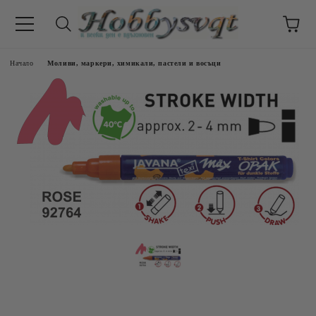
Начало
Моливи, маркери, химикали, пастели и восъци