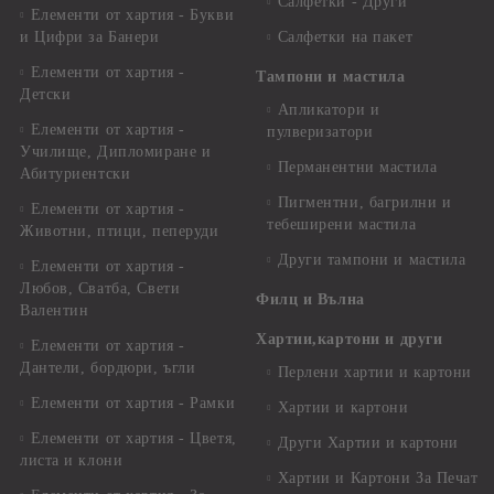
Салфетки - Други
Елементи от хартия - Букви
и Цифри за Банери
Салфетки на пакет
Елементи от хартия -
Тампони и мастила
Детски
Апликатори и
Елементи от хартия -
пулверизатори
Училище, Дипломиране и
Перманентни мастила
Абитуриентски
Пигментни, багрилни и
Елементи от хартия -
тебеширени мастила
Животни, птици, пеперуди
Други тампони и мастила
Елементи от хартия -
Любов, Сватба, Свети
Филц и Вълна
Валентин
Хартии,картони и други
Елементи от хартия -
Дантели, бордюри, ъгли
Перлени хартии и картони
Елементи от хартия - Рамки
Хартии и картони
Елементи от хартия - Цветя,
Други Хартии и картони
листа и клони
Хартии и Картони За Печат