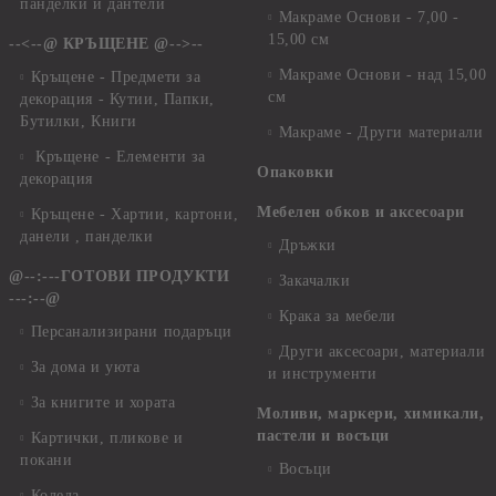
панделки и дантели
Макраме Основи - 7,00 -
15,00 см
--<--@ КРЪЩЕНЕ @-->--
Макраме Основи - над 15,00
Кръщене - Предмети за
см
декорация - Кутии, Папки,
Бутилки, Книги
Макраме - Други материали
Кръщене - Елементи за
Опаковки
декорация
Мебелен обков и аксесоари
Кръщене - Хартии, картони,
данели , панделки
Дръжки
@--:---ГОТОВИ ПРОДУКТИ
Закачалки
---:--@
Крака за мебели
Персанализирани подаръци
Други аксесоари, материали
За дома и уюта
и инструменти
За книгите и хората
Моливи, маркери, химикали,
пастели и восъци
Картички, пликове и
покани
Восъци
Коледа