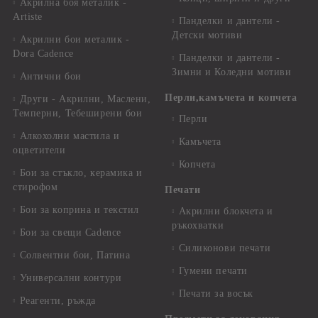
Акрилна боя металик -
Artiste
Панделки и дантели -
Детски мотиви
Акрилни бои металик -
Dora Cadence
Панделки и дантели -
Зимни и Коледни мотиви
Антични бои
Перли,камъчета и копчета
Други - Акрилни, Маслени,
Темперни, Тебеширени бои
Перли
Алкохолни мастила и
Камъчета
оцветители
Копчета
Бои за стъкло, керамика и
стирофом
Печати
Бои за коприна и текстил
Акрилни блокчета и
ръкохватки
Бои за свещи Cadence
Силиконови печати
Солвентни бои, Патина
Гумени печати
Универсални контури
Печати за восък
Реагенти, ръжда