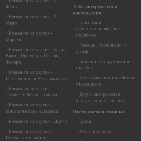
Елементи от хартия - За
Жени
Хоби инструменти и
консумативи
Елементи от хартия - За
Предпазни
Мъже
самовъзстановяващи
Елементи от хартия -
подложки
Морски
Режещи, пробиващи и
Елементи от хартия - Къщи,
релеф
Врати, Прозорци, Огради,
Квилинг инструменти и
Фенери
пособия
Елементи от хартия -
Инструменти и пособия за
Пътешествия и Фото моменти
Моделиране
Елементи то хартия -
Други инструменти,
Такове, табелки, етикети
консумативи и пособия
Елементи от хартия -
Многопластови елементи
Цветя,листа и тичинки
Елементи от хартия - Други
Цветя
Елементи от хартия -
Листа и клонки
Готови композиции