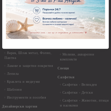
Зимни
хартия Stamperia - 21 х
29.см. - 28гр.
Рисуване
Декупажна хартия - Други
Грунд и почистващи
разтвори
Антични пасти
Платна за рисуване
Вакс пасти
Стативи и поставки
Грунд, Основи, Релефни
пасти
Четки и инструменти
Варак, Шлак метал, Фолио,
Моливи, акварелни
Пантна
комплекти
Лакове и защитни покрития
Свещи
Лепила
Салфетки
Краклета и медиуми
Салфетки - Великден
Шаблони
Салфетки - Детски
Инструменти и пособия
Салфетки - Животни, птици
и насекоми
Дизайнерски хартии