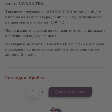
гамата JAVANA TEX.
Тъканите рисувани с JAVANA OPAK могат да бъдат
изпрани на температура до 40 ° C след фиксирането
на цветовете с ютия до 150 ° C .
Поради много здравия връх, тази текстилна писалка е
особено подходяща за деца.
Маркерите за текстил JAVANA OPAK max са особено
подходящи за прецизни дизайни и имат ширина на
линията 2-4 мм.
Добави в желани
Последни бройки