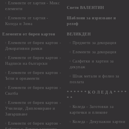
Елементи от хартия - Микс
Свети ВАЛЕНТИН
елементи
Елементи от хартия -
Шаблони за изрязване и
Коледа и Зима
релеф
Елементи от бирен картон
ВЕЛИКДЕН
Елементи от бирен картон -
Предмети за декорация
Декоративни рамки
Елементи за декорация
Елементи от бирен картон -
Салфетки и хартии за
Надписи на български
декупаж
Елементи от бирен картон -
Шлак метали и фолио за
Ъгли и орнаменти
позлата
Елементи от бирен картон -
* * * * * * К О Л Е Д А * * * *
Сватба
* *
Елементи от бирен картон -
Коледа - Заготовки за
Училище, Дипломиране и
картички и пликове
Завършване
Коледа - Декупажни хартии
Елементи от бирен картон -