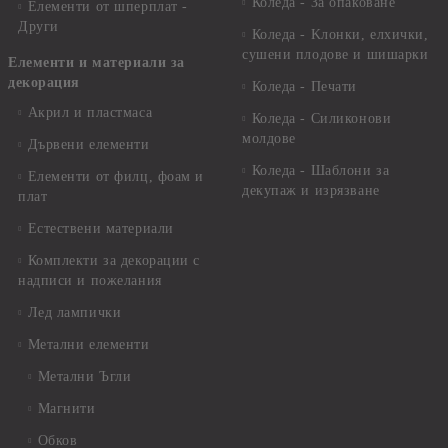
Коледа - За опаковане
Елементи от шперплат -
Други
Коледа - Kлонки, елхички,
сушени плодове и шишарки
Елементи и материали за
декорация
Коледа - Печати
Акрил и пластмаса
Коледа - Силиконови
молдове
Дървени елементи
Коледа - Шаблони за
Елементи от филц, фоам и
декупаж и изрязване
плат
Естествени материали
Комплекти за декорации с
надписи и пожелания
Лед лампички
Метални елементи
Метални Ъгли
Магнити
Обков