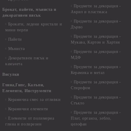
Предмети за декорация -
Брокат, пайети, мъниста и
Акрил и пластмаса
декоративен пясък
Предмети за декорация -
Брокати, ледени кристали и
Дърво
мини перли
Предмети за декорация -
Пайети
Мукава, Картон и Хартия
Мъниста
Предмети за декорация -
МДФ
Декоративен пясък и
камъчета
Предмети за декорация -
Керамика и метал
Висулки
Предмети за декорация -
Глина,Гипс, Калъпи,
Стирофом
Елементи, Инструменти
Предмети за декорация -
Керамична смес за отливки
Стъкло
Керамични елементи
Предмети за декорация -
Елементи от полимерна
Плат, органза, зебло,
глина и полирезин
целофан