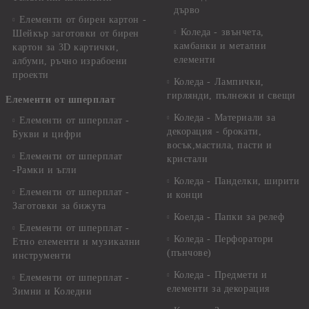
дърво
Елементи от бирен картон -
Коледа - звънчета,
Шейкър заготовки от бирен
камбанки и метални
картон за 3D картички,
елементи
албуми, ръчно израбоени
проекти
Коледа - Лампички,
гирлянди, пълнежи и свещи
Елементи от шперплат
Коледа - Материали за
Елементи от шперплат -
декорация - брокати,
Букви и цифри
восък,мастила, пасти и
Елементи от шперплат
кристали
-Рамки и ъгли
Коледа - Панделки, ширити
Елементи от шперплат -
и конци
Заготовки за бижута
Коелда - Папки за релеф
Елементи от шперплат -
Коледа - Перфоратори
Етно елементи и музикални
(пънчове)
инструменти
Коледа - Предмети и
Елементи от шперплат -
елементи за декорация
Зимни и Коледни