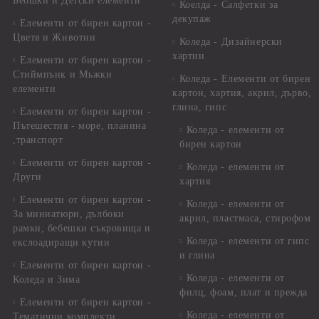
Бебшки и Детски елементи
Коелда - Салфетки за
декупаж
Елементи от бирен картон -
Цветя и Животни
Коледа - Дизайнерски
хартии
Елементи от бирен картон -
Стиймпънк и Мъжки
Коледа - Eлементи от бирен
елементи
картон, хартия, акрил, дърво,
глина, гипс
Елементи от бирен картон -
Пътешестия - море, планина
Коледа - елементи от
,транспорт
бирен картон
Елементи от бирен картон -
Коледа - елементи от
Други
хартия
Елементи от бирен картон -
Коледа - елементи от
За миниатюри, дълбоки
акрил, пластмаса, стирофом
рамки, бебешки съкровища и
Коледа - елементи от гипс
екслоадиращи кутии
и глина
Елементи от бирен картон -
Коледа - елементи от
Коледа и Зима
филц, фоам, плат и прежда
Елементи от бирен картон -
Коледа - елементи от
Тематични комплекти