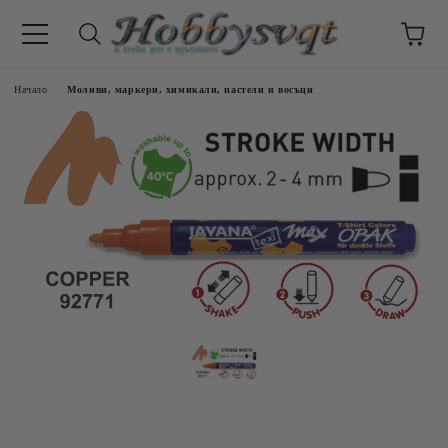
Начало
Моливи, маркери, химикали, пастели и восъци