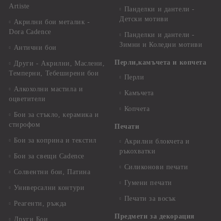
Artiste
Панделки и дантели -
Детски мотиви
Акрилни бои металик -
Dora Cadence
Панделки и дантели -
Зимни и Коледни мотиви
Антични бои
Перли,камъчета и копчета
Други - Акрилни, Маслени,
Темперни, Тебеширени бои
Перли
Алкохолни мастила и
Камъчета
оцветители
Копчета
Бои за стъкло, керамика и
стирофом
Печати
Бои за коприна и текстил
Акрилни блокчета и
ръкохватки
Бои за свещи Cadence
Силиконови печати
Солвентни бои, Патина
Гумени печати
Универсални контури
Печати за восък
Реагенти, ръжда
Предмети за декорация
Други Бои