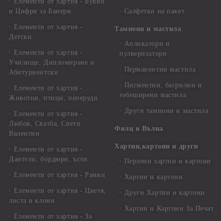
Елементи от хартия - Букви
и Цифри за Банери
Салфетки на пакет
Елементи от хартия -
Тампони и мастила
Детски
Апликатори и
Елементи от хартия -
пулверизатори
Училище, Дипломиране и
Перманентни мастила
Абитуриентски
Пигментни, багрилни и
Елементи от хартия -
тебеширени мастила
Животни, птици, пеперуди
Други тампони и мастила
Елементи от хартия -
Любов, Сватба, Свети
Филц и Вълна
Валентин
Хартии,картони и други
Елементи от хартия -
Дантели, бордюри, ъгли
Перлени хартии и картони
Елементи от хартия - Рамки
Хартии и картони
Елементи от хартия - Цветя,
Други Хартии и картони
листа и клони
Хартии и Картони За Печат
Елементи от хартия - За