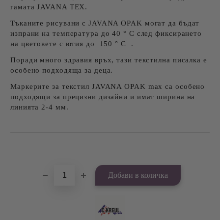
гамата JAVANA TEX.
Тъканите рисувани с JAVANA OPAK могат да бъдат
изпрани на температура до 40 ° C след фиксирането
на цветовете с ютия до 150 ° C .
Поради много здравия връх, тази текстилна писалка е
особено подходяща за деца.
Маркерите за текстил JAVANA OPAK max са особено
подходящи за прецизни дизайни и имат ширина на
линията 2-4 мм.
Добави в желани