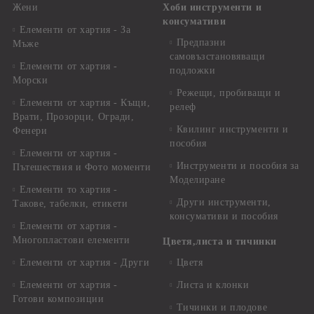
Жени
Хоби инструменти и
консумативи
Елементи от хартия - За
Предпазни
Мъже
самовъзстановяващи
Елементи от хартия -
подложки
Морски
Режещи, пробиващи и
Елементи от хартия - Къщи,
релеф
Врати, Прозорци, Огради,
Квилинг инструменти и
Фенери
пособия
Елементи от хартия -
Инструменти и пособия за
Пътешествия и Фото моменти
Моделиране
Елементи то хартия -
Други инструменти,
Такове, табелки, етикети
консумативи и пособия
Елементи от хартия -
Многопластови елементи
Цветя,листа и тичинки
Елементи от хартия - Други
Цветя
Елементи от хартия -
Листа и клонки
Готови композиции
Тичинки и плодове