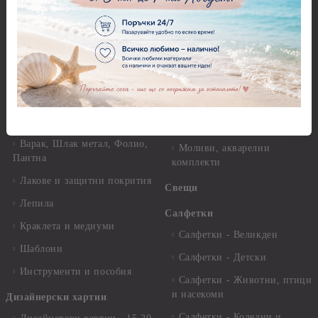
хартия Stamperia - 21 х
29.см. - 28гр.
Рисуване
Декупажна хартия - Други
Грунд и почистващи
разтвори
Антични пасти
Платна за рисуване
Вакс пасти
Стативи и поставки
Грунд, Основи, Релефни
пасти
Четки и инструменти
Варак, Шлак метал, Фолио,
Моливи, акварелни
Пантна
комплекти
Лакове и защитни покрития
Свещи
Лепила
Салфетки
Краклета и медиуми
Салфетки - Великден
Шаблони
Салфетки - Детски
Инструменти и пособия
Салфетки - Животни, птици
и насекоми
Дизайнерски хартии
Салфетки - Коледни и