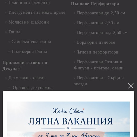
Пластични елементи
Пънчове Перфоратори
Инструменти за моделиране
Перфоратори до 2,50 см
Молдове и шаблони
Перфоратори 2,50 см
Глина
Перфоратори над 2,50 см
Самосъхнеща глина
Бордюрни пънчове
Полимерна Глина
Ъглови перфоратори
Перфоратори Основни
Приложни техники и
Фигури - кръгове, овали
Декупаж
Декупажна хартия
Перфоратори - Сърца и
звезди
Оризова декупажна
хартия А4 - Alchemy of Art -
Перфоратори - Цветя, листа
25-30 гр.
и клонки
Оризова декупажна хартия
Перфоратори - Детски
А4 - Itd. Collection - 25-30
Перфоратори - Животни
гр.
Перфоратори - Коледни и
Фина оризова декупажна
Зимни