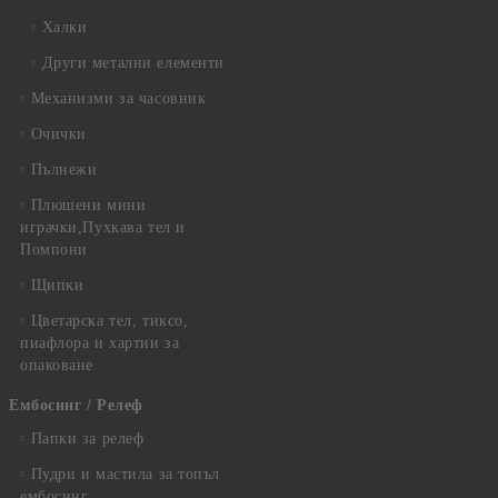
Халки
Други метални елементи
Механизми за часовник
Очички
Пълнежи
Плюшени мини
играчки,Пухкава тел и
Помпони
Щипки
Цветарска тел, тиксо,
пиафлора и хартии за
опаковане
Ембосинг / Релеф
Папки за релеф
Пудри и мастила за топъл
ембосинг