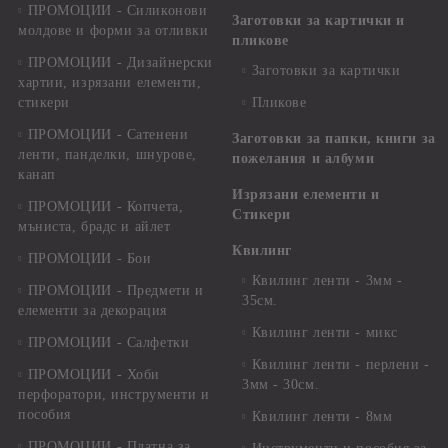
ПРОМОЦИИ - Силиконови
Заготовки за картички и
молдове и форми за отливки
пликове
ПРОМОЦИИ - Дизайнерски
Заготовки за картички
хартии, изрязани елементи,
стикери
Пликове
ПРОМОЦИИ - Сатенени
Заготовки за папки, книги за
ленти, панделки, шнурове,
пожелания и албуми
канап
Изрязани елементи и
ПРОМОЦИИ - Копчета,
Стикери
мъниста, брадс и айлет
Квилинг
ПРОМОЦИИ - Бои
Квилинг ленти - 3мм -
ПРОМОЦИИ - Предмети и
35см.
елементи за декорация
Квилинг ленти - микс
ПРОМОЦИИ - Салфетки
Квилинг ленти - перлени -
ПРОМОЦИИ - Хоби
3мм - 30см.
перфоратори, инструменти и
пособия
Квилинг ленти - 8мм
ПРОМОЦИИ - Платна за