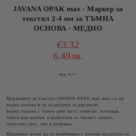
JAVANA OPAK max - Маркер за
текстил 2-4 мм за ТЪМНА
ОСНОВА - МЕДНО
€3.32
6.49лв.
Код:
92771
Маркерите за текстил JAVANA OPAK max max са на
водна основа и са създадени за рисуване
върху тъкани с тъмен цвят като тениски, потници,
чанти или шапки, изработени от батист, памук,
памучна смес, лен и коприна.
Маркерът може да се комбинира с всички продукти от