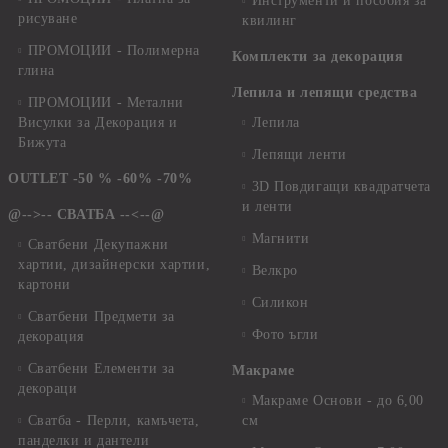
Инструменти и пособия за
рисуване
квилинг
ПРОМОЦИИ - Полимерна
Комплекти за декорация
глина
Лепила и лепящи средства
ПРОМОЦИИ - Метални
Висулки за Декорация и
Лепила
Бижута
Лепящи ленти
OUTLET -50 % -60% -70%
3D Повдигащи квадратчета
и ленти
@-->-- СВАТБА --<--@
Магнити
Сватбени Декупажни
хартии, дизайнерски хартии,
Велкро
картони
Силикон
Сватбени Предмети за
Фото ъгли
декорация
Сватбени Елементи за
Макраме
декораци
Макраме Основи - до 6,00
Сватба - Перли, камъчета,
см
панделки и дантели