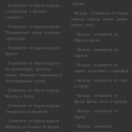
хартии
Елементи от бирен картон -
Стиймпънк и Мъжки
Коледа - Eлементи от бирен
елементи
картон, хартия, акрил, дърво,
глина, гипс
Елементи от бирен картон -
Пътешестия - море, планина
Коледа - елементи от
,транспорт
бирен картон
Елементи от бирен картон -
Коледа - елементи от
Други
хартия
Елементи от бирен картон -
Коледа - елементи от
За миниатюри, дълбоки
акрил, пластмаса, стирофом
рамки, бебешки съкровища и
Коледа - елементи от гипс
екслоадиращи кутии
и глина
Елементи от бирен картон -
Коледа - елементи от
Коледа и Зима
филц, фоам, плат и прежда
Елементи от бирен картон -
Коледа - елементи от
Тематични комплекти
дърво
Елементи от бирен картон -
Коледа - звънчета,
Шейкър заготовки от бирен