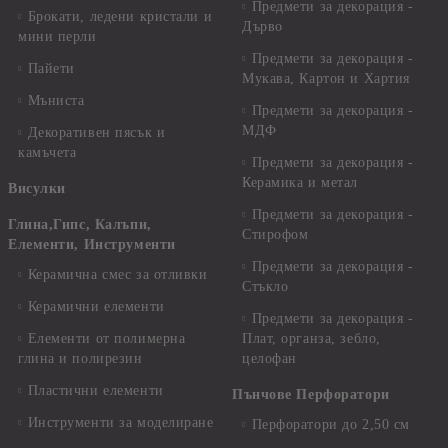
Предмети за декорация -
Брокати, ледени кристали и
Дърво
мини перли
Предмети за декорация -
Пайети
Мукава, Картон и Хартия
Мъниста
Предмети за декорация -
МДФ
Декоративен пясък и
камъчета
Предмети за декорация -
Керамика и метал
Висулки
Предмети за декорация -
Глина,Гипс, Калъпи,
Стирофом
Елементи, Инструменти
Предмети за декорация -
Керамична смес за отливки
Стъкло
Керамични елементи
Предмети за декорация -
Елементи от полимерна
Плат, органза, зебло,
глина и полирезин
целофан
Пластични елементи
Пънчове Перфоратори
Инструменти за моделиране
Перфоратори до 2,50 см