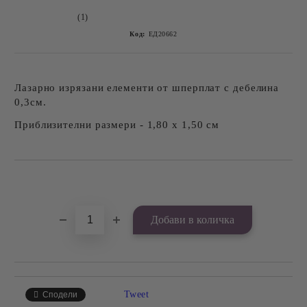
(1)
Код:
ЕД20662
Лазарно изрязани елементи от шперплат с дебелина
0,3см.
Приблизителни размери - 1,80 х 1,50 см
Добави в желани
Tweet
Сподели