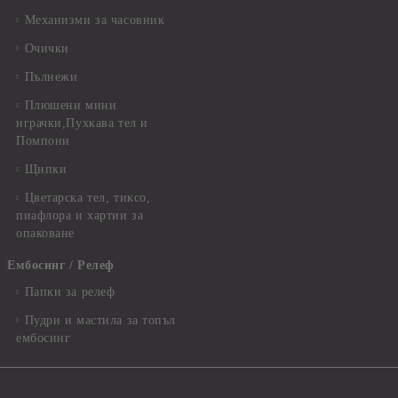
Механизми за часовник
Очички
Пълнежи
Плюшени мини
играчки,Пухкава тел и
Помпони
Щипки
Цветарска тел, тиксо,
пиафлора и хартии за
опаковане
Ембосинг / Релеф
Папки за релеф
Пудри и мастила за топъл
ембосинг