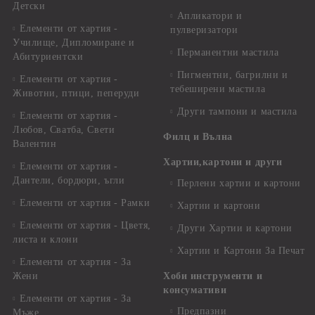
Детски
Апликатори и
Елементи от хартия -
пулверизатори
Училище, Дипломиране и
Перманентни мастила
Абитуриентски
Пигментни, багрилни и
Елементи от хартия -
тебеширени мастила
Животни, птици, пеперуди
Други тампони и мастила
Елементи от хартия -
Любов, Сватба, Свети
Филц и Вълна
Валентин
Хартии,картони и други
Елементи от хартия -
Дантели, бордюри, ъгли
Перлени хартии и картони
Елементи от хартия - Рамки
Хартии и картони
Елементи от хартия - Цветя,
Други Хартии и картони
листа и клони
Хартии и Картони За Печат
Елементи от хартия - За
Жени
Хоби инструменти и
консумативи
Елементи от хартия - За
Предпазни
Мъже