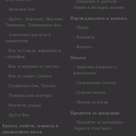
Панделки и дантели -
Зимни и Коледни мотиви
Антични бои
Перли,камъчета и копчета
Други - Акрилни, Маслени,
Темперни, Тебеширени бои
Перли
Алкохолни мастила и
Камъчета
оцветители
Копчета
Бои за стъкло, керамика и
стирофом
Печати
Бои за коприна и текстил
Акрилни блокчета и
ръкохватки
Бои за свещи Cadence
Силиконови печати
Солвентни бои, Патина
Гумени печати
Универсални контури
Печати за восък
Реагенти, ръжда
Предмети за декорация
Други Бои
Предмети за декорация -
Брокат, пайети, мъниста и
Акрил и пластмаса
декоративен пясък