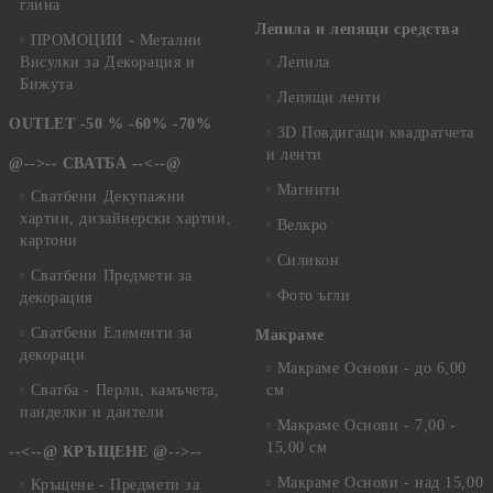
глина
Лепила и лепящи средства
ПРОМОЦИИ - Метални
Висулки за Декорация и
Лепила
Бижута
Лепящи ленти
OUTLET -50 % -60% -70%
3D Повдигащи квадратчета
и ленти
@-->-- СВАТБА --<--@
Магнити
Сватбени Декупажни
хартии, дизайнерски хартии,
Велкро
картони
Силикон
Сватбени Предмети за
Фото ъгли
декорация
Сватбени Елементи за
Макраме
декораци
Макраме Основи - до 6,00
Сватба - Перли, камъчета,
см
панделки и дантели
Макраме Основи - 7,00 -
15,00 см
--<--@ КРЪЩЕНЕ @-->--
Макраме Основи - над 15,00
Кръщене - Предмети за