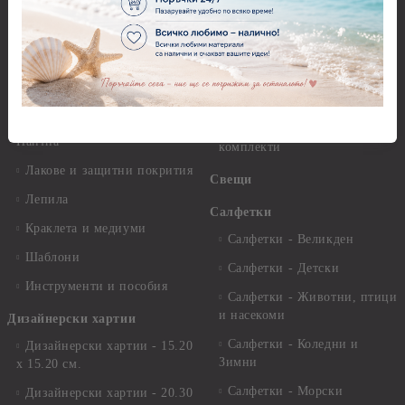
разтвори
Антични пасти
Платна за рисуване
Вакс пасти
Стативи и поставки
Грунд, Основи, Релефни
пасти
Четки и инструменти
Варак, Шлак метал, Фолио,
Моливи, акварелни
Пантна
комплекти
Лакове и защитни покрития
Свещи
Лепила
Салфетки
Краклета и медиуми
Салфетки - Великден
Шаблони
Салфетки - Детски
Инструменти и пособия
Салфетки - Животни, птици
и насекоми
Дизайнерски хартии
Салфетки - Коледни и
Дизайнерски хартии - 15.20
Зимни
х 15.20 см.
Салфетки - Морски
Дизайнерски хартии - 20.30