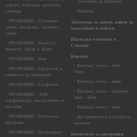
Заготовки за картички
хартии, изрязани елементи,
стикери
Пликове
ПРОМОЦИИ - Сатенени
Заготовки за папки, книги за
ленти, панделки, шнурове,
пожелания и албуми
канап
Изрязани елементи и
ПРОМОЦИИ - Копчета,
Стикери
мъниста, брадс и айлет
Квилинг
ПРОМОЦИИ - Бои
Квилинг ленти - 3мм -
ПРОМОЦИИ - Предмети и
35см.
елементи за декорация
Квилинг ленти - микс
ПРОМОЦИИ - Салфетки
Квилинг ленти - перлени -
ПРОМОЦИИ - Хоби
3мм - 30см.
перфоратори, инструменти и
пособия
Квилинг ленти - 8мм
ПРОМОЦИИ - Платна за
Инструменти и пособия за
рисуване
квилинг
ПРОМОЦИИ - Полимерна
Комплекти за декорация