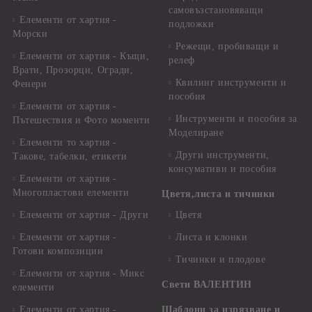
самовъзстановяващи
Елементи от хартия -
подложки
Морски
Режещи, пробиващи и
Елементи от хартия - Къщи,
релеф
Врати, Прозорци, Огради,
Квилинг инструменти и
Фенери
пособия
Елементи от хартия -
Инструменти и пособия за
Пътешествия и Фото моменти
Моделиране
Елементи то хартия -
Други инструменти,
Такове, табелки, етикети
консумативи и пособия
Елементи от хартия -
Многопластови елементи
Цветя,листа и тичинки
Елементи от хартия - Други
Цветя
Елементи от хартия -
Листа и клонки
Готови композиции
Тичинки и плодове
Елементи от хартия - Микс
Свети ВАЛЕНТИН
елементи
Елементи от хартия -
Шаблони за изрязване и