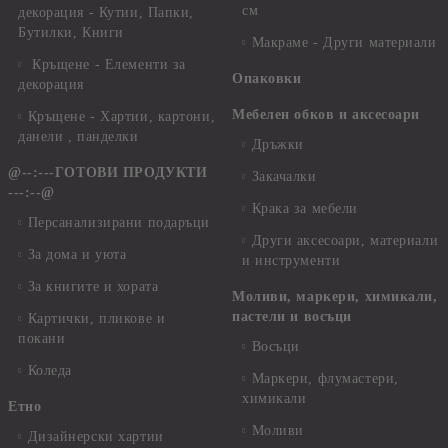
см
декорация - Кутии, Папки,
Бутилки, Книги
Макраме - Други материали
Кръщене - Елементи за
Опаковки
декорация
Мебелен обков и аксесоари
Кръщене - Хартии, картони,
данели , панделки
Дръжки
@--:---ГОТОВИ ПРОДУКТИ
Закачалки
---:--@
Крака за мебели
Персанализирани подаръци
Други аксесоари, материали
За дома и уюта
и инструменти
За книгите и хората
Моливи, маркери, химикали,
пастели и восъци
Картички, пликове и
покани
Восъци
Коледа
Маркери, флумастери,
химикали
Етно
Моливи
Дизайнерски хартии