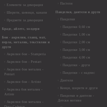
Пастели
Елементи за декорация
Панделки, дантели и други
Ширити, шевици, канапи
Панделки
Предмети за декорация
Панделки 0,60 см
Брадс, айлетс, холдери
Панделки 1,00 см
Бои - акрилни, гланц, мат,
перла, металик, текстилни и
Панделки 2,00 см
други
Панделки 3,00 см
Акрилни бои - Stamperia
Панделки 4,00 см
Акрилни бои - Pentart
Панделки - други
Акрилни бои металик -
Панделки - с надпис
Pentart
Дантели
Акрилни бои - Artiste
Конци, ширити и други
Акрилна боя металик -
Artiste
Панделки и дантели -
Детски мотиви
Акрилни бои металик -
Dora Cadence