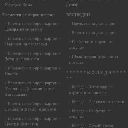
Коледа и Зима
релеф
Елементи от бирен картон
ВЕЛИКДЕН
Елементи от бирен картон -
Предмети за декорация
Декоративни рамки
Елементи за декорация
Елементи от бирен картон -
Салфетки и хартии за
Надписи на български
декупаж
Елементи от бирен картон -
Шлак метали и фолио за
Ъгли и орнаменти
позлата
Елементи от бирен картон -
* * * * * * К О Л Е Д А * * * *
Сватба
* *
Елементи от бирен картон -
Коледа - Заготовки за
Училище, Дипломиране и
картички и пликове
Завършване
Коледа - Декупажни хартии
Елементи от бирен картон -
Бебшки и Детски елементи
Коелда - Салфетки за
декупаж
Елементи от бирен картон -
Цветя и Животни
Коледа - Дизайнерски