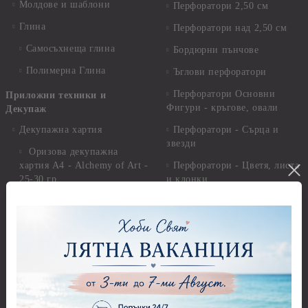
Молдове и шаблони
Перфоратори 2,50 см
Глина
Перфоратори над 2,50 см
Самосъхнеща глина
Бордюрни пънчове
Полимерна Глина
Ъглови перфоратори
Перфоратори Основни
Приложни техники и
Фигури - кръгове, овали
Декупаж
Декупажна хартия
Перфоратори - Сърца и
звезди
Оризова декупажна
хартия А4 - Alchemy of Art -
Перфоратори - Цветя, листа
25-30 гр.
и клонки
Оризова декупажна хартия
Перфоратори - Детски
А4 - Itd. Collection - 25-30
Перфоратори - Животни
гр.
Перфоратори - Коледни и
Фина оризова декупажна
Зимни
хартия Stamperia - 21 х
29.см. - 28гр.
Рисуване
Декупажна хартия - Други
Грунд и почистващи