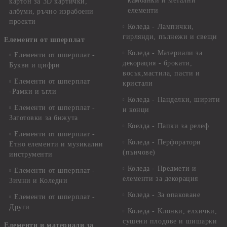
камбанки и метални
картон за 3D картички,
елементи
албуми, ръчно израбоени
проекти
Коледа - Лампички,
гирлянди, пълнежи и свещи
Елементи от шперплат
Коледа - Материали за
Елементи от шперплат -
декорация - брокати,
Букви и цифри
восък,мастила, пасти и
Елементи от шперплат
кристали
-Рамки и ъгли
Коледа - Панделки, ширити
Елементи от шперплат -
и конци
Заготовки за бижута
Коелда - Папки за релеф
Елементи от шперплат -
Коледа - Перфоратори
Етно елементи и музикални
(пънчове)
инструменти
Коледа - Предмети и
Елементи от шперплат -
елементи за декорация
Зимни и Коледни
Коледа - За опаковане
Елементи от шперплат -
Други
Коледа - Kлонки, елхички,
сушени плодове и шишарки
Елементи и материали за