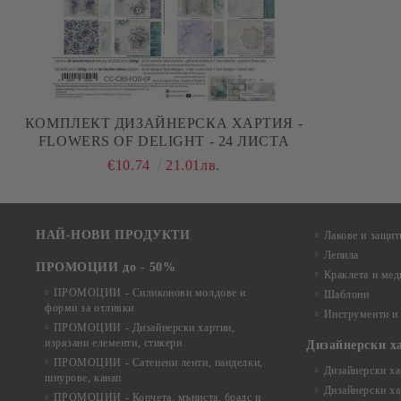
КОМПЛЕКТ ДИЗАЙНЕРСКА ХАРТИЯ -
FLOWERS OF DELIGHT - 24 ЛИСТА
€10.74
21.01лв.
НАЙ-НОВИ ПРОДУКТИ
Лакове и защит
Лепила
ПРОМОЦИИ до - 50%
Краклета и ме
ПРОМОЦИИ - Силиконови молдове и
Шаблони
форми за отливки
Инструменти и
ПРОМОЦИИ - Дизайнерски хартии,
изрязани елементи, стикери
Дизайнерски х
ПРОМОЦИИ - Сатенени ленти, панделки,
Дизайнерски хар
шнурове, канап
Дизайнерски хар
ПРОМОЦИИ - Копчета, мъниста, брадс и