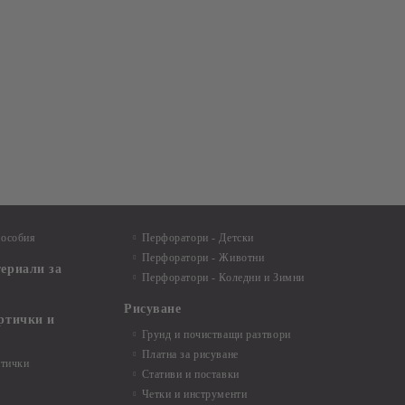
пособия
Перфоратори - Детски
Перфоратори - Животни
териали за
Перфоратори - Коледни и Зимни
Рисуване
артички и
Грунд и почистващи разтвори
Платна за рисуване
ртички
Стативи и поставки
Четки и инструменти