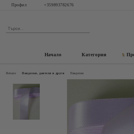
Профил
+359893782676
Начало
Категории
Пр
Начало
Панделки, дантели и други
Панделки