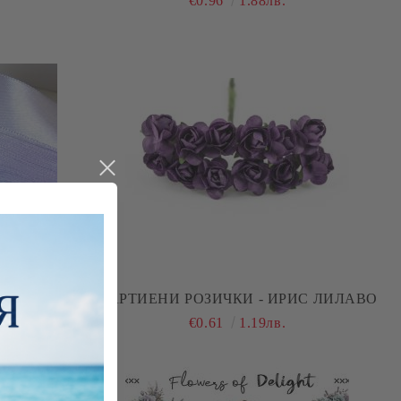
€0.96
1.88лв.
О ЛИЛАВО -
ХАРТИЕНИ РОЗИЧКИ - ИРИС ЛИЛАВО
€0.61
1.19лв.