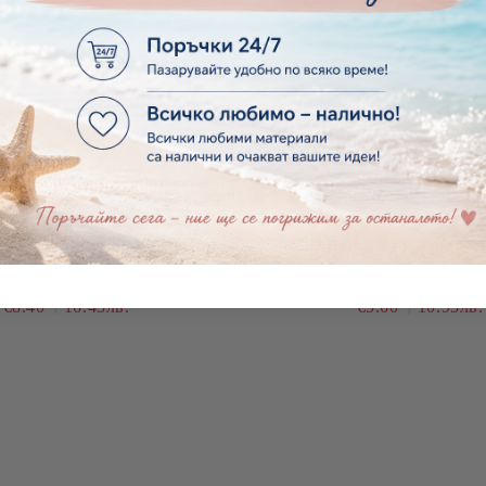
 ДИЗАЙНЕРСКА ХАРТИЯ -
КОМПЛЕКТ ДИЗАЙНЕРСКА
 OF DELIGHT - 6 ЛИСТА
FLOWERS OF DELIGHT - 
MORE - 4 ЛИСТ
€8.40
16.43лв.
€5.60
10.95лв.