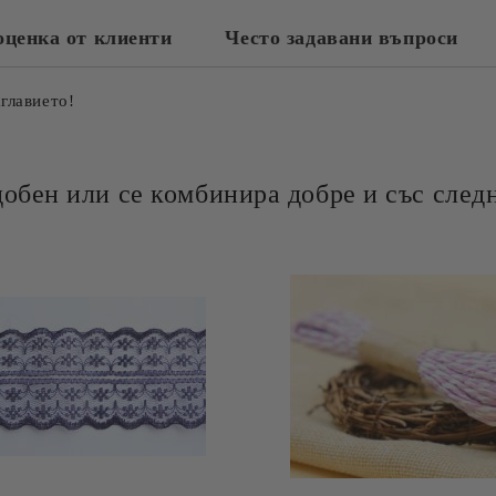
оценка от клиенти
Често задавани въпроси
аглавието!
добен или се комбинира добре и със следн