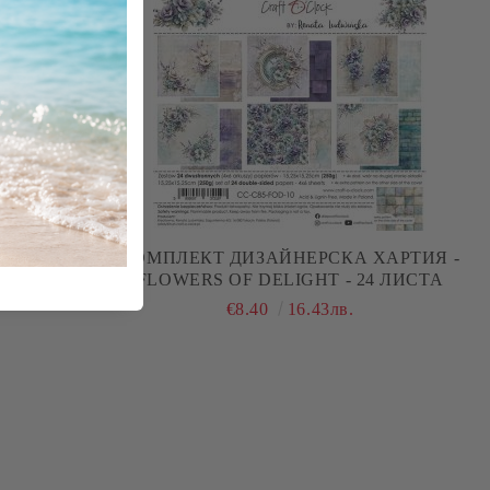
 ХАРТИЯ -
КОМПЛЕКТ ДИЗАЙНЕРСКА ХАРТИЯ -
FLOWERS &
FLOWERS OF DELIGHT - 24 ЛИСТА
А
€8.40
16.43лв.