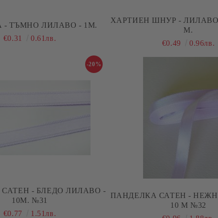
ХАРТИЕН ШНУР - ЛИЛАВО 
 - ТЪМНО ЛИЛАВО - 1М.
М.
€0.31
0.61лв.
€0.49
0.96лв.
-20%
САТЕН - БЛЕДО ЛИЛАВО -
ПАНДЕЛКА САТЕН - НЕЖН
10М. №31
10 М №32
€0.77
1.51лв.