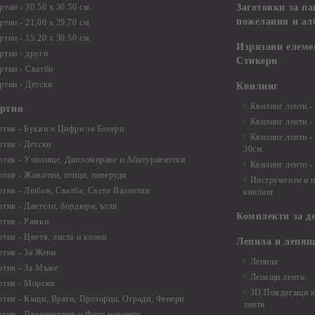
тии - 30.50 х 30.50 см.
Заготовки за па
пожелания и ал
ртии - 21,00 х 29,70 см
тии - 15.20 x 30.50 см.
Изрязани елеме
ртии - други
Стикери
ртии - Сватби
ртии - Детски
Квилинг
Квилинг ленти -
артия
Квилинг ленти -
ртия - Букви и Цифри за Банери
Квилинг ленти -
ртия - Детски
30см.
ртия - Училище, Дипломиране и Абитуриентски
Квилинг ленти -
ртия - Животни, птици, пеперуди
Инструменти и п
ртия - Любов, Сватба, Свети Валентин
квилинг
ртия - Дантели, бордюри, ъгли
Комплекти за д
ртия - Рамки
ртия - Цветя, листа и клони
Лепила и лепящ
ртия - За Жени
Лепила
ртия - За Мъже
Лепящи ленти
ртия - Морски
3D Повдигащи к
ртия - Къщи, Врати, Прозорци, Огради, Фенери
ленти
ртия - Пътешествия и Фото моменти