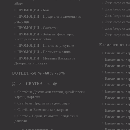
Дизайнерски хар
айлет
Дизайнерски ха
ПРОМОЦИИ - Бои
Дизайнерски хар
ПРОМОЦИИ - Предмети и елементи за
декорация
Дизайнерски ха
ПРОМОЦИИ - Салфетки
Дизайнерски ха
ПРОМОЦИИ - Хоби перфоратори,
Дизайнерски ха
инструменти и пособия
Елементи от х
ПРОМОЦИИ - Платна за рисуване
ПРОМОЦИИ - Полимерна глина
Елементи от ха
ПРОМОЦИИ - Метални Висулки за
Елементи от ха
Декорация и Бижута
Елементи от ха
Елементи от ха
OUTLET -50 % -60% -70%
Елементи от ха
@-->-- СВАТБА --<--@
Елементи от ха
Елементи от ха
Сватбени Декупажни хартии, дизайнерски
хартии, картони
Елементи от ха
Сватбени Предмети за декорация
Елементи от ха
Сватбени Елементи за декораци
Елементи от ха
Сватба - Перли, камъчета, панделки и
Елементи от ха
дантели
Елементи от ха
Елементи от ха