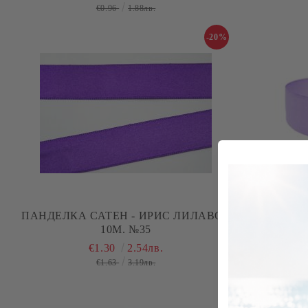
€0.96
1.88лв.
-20%
ПАНДЕЛКА САТЕН - ИРИС ЛИЛАВО -
ПАНДЕЛКА 
10М. №35
€1.30
2.54лв.
€1.63
3.19лв.