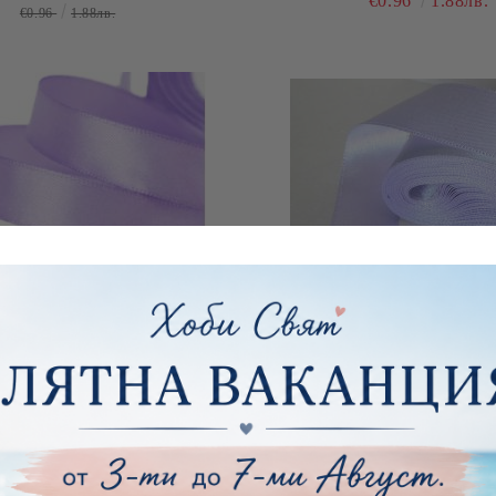
€0.96
1.88лв.
€0.96
1.88лв.
САТЕН - ЛЮЛЯК ЛИЛАВО -
ПАНДЕЛКА САТЕН - БЛЕД
10М. №33
10М. №31
€1.63
3.19лв.
€1.63
3.19лв.