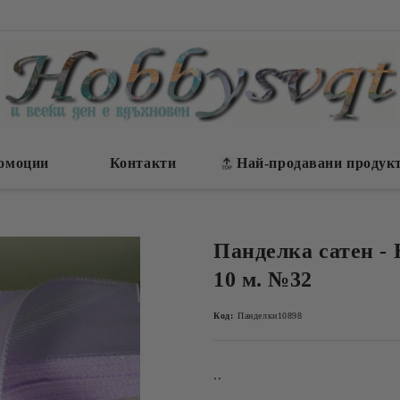
омоции
Контакти
Най-продавани продук
Панделка сатен - 
10 м. №32
Код:
Панделки10898
..