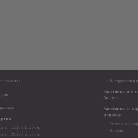
ни покрития
Инструменти и 
Заготовки и ма
диуми
бижута
 пособия
Заготовки за к
пликове
артии
Заготовки за ка
тии - 15.20 х 15.20 см.
Пликове
тии - 20.30 х 20.30 см.