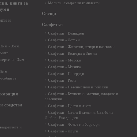
пки, книги за
Моливи, акварелни комплекти
буми
Свещи
нти и
Салфетки
Салфетки - Великден
Салфетки - Детски
 3мм - 35см.
Салфетки - Животни, птици и насекоми
 микс
Салфетки - Коледни и Зимни
 перлени - 3мм -
Салфетки - Морски
Салфетки - Музика
 8мм
Салфетки - Пеперуди
особия за
Салфетки - Рози
Салфетки - Пътешествия и пейзажи
екорация
Салфетки - Кухненски мотиви, плодове и
зеленчуци
и средства
Салфетки - Цветя и листа
Салфетки - Свети Валентин, Сватбени,
Любов, Рожден ден
Салфетки - Фонове и бордюри
вадратчета и
Салфетки - Други