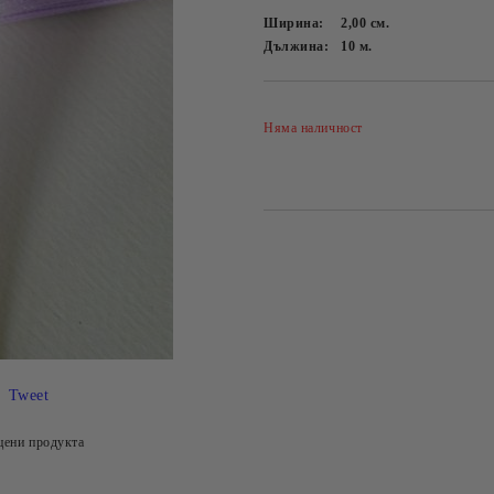
Ширина:
2,00
см.
Дължина:
10
м.
Няма наличност
Tweet
цени продукта