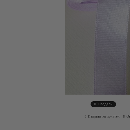
Сподели
Изпрати на приятел
О