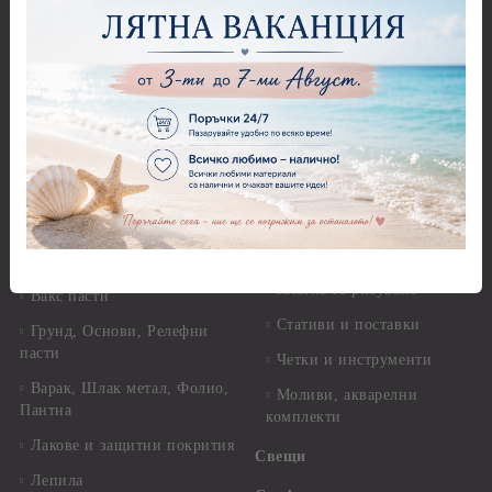
хартия А4 - Alchemy of Art -
Перфоратори - Цветя, листа
25-30 гр.
и клонки
Оризова декупажна хартия
Перфоратори - Детски
А4 - Itd. Collection - 25-30
Перфоратори - Животни
гр.
Перфоратори - Коледни и
Фина оризова декупажна
Зимни
хартия Stamperia - 21 х
29.см. - 28гр.
Рисуване
Декупажна хартия - Други
Грунд и почистващи
разтвори
Антични пасти
Платна за рисуване
Вакс пасти
Стативи и поставки
Грунд, Основи, Релефни
пасти
Четки и инструменти
Варак, Шлак метал, Фолио,
Моливи, акварелни
Пантна
комплекти
Лакове и защитни покрития
Свещи
Лепила