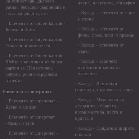
За миниатюри, дълбоки
акрил, пластмаса, стирофом
рамки, бебешки съкровища и
Коледа - елементи от гипс
екслоадиращи кутии
и глина
Елементи от бирен картон -
Коледа - елементи от
Коледа и Зима
филц, фоам, плат и прежда
Елементи от бирен картон -
Коледа - елементи от
Тематични комплекти
дърво
Елементи от бирен картон -
Коледа - звънчета,
Шейкър заготовки от бирен
камбанки и метални
картон за 3D картички,
елементи
албуми, ръчно израбоени
проекти
Коледа - Лампички,
гирлянди, пълнежи и свещи
Елементи от шперплат
Коледа - Материали за
Елементи от шперплат -
декорация - брокати,
Букви и цифри
восък,мастила, пасти и
Елементи от шперплат
кристали
-Рамки и ъгли
Коледа - Панделки, ширити
Елементи от шперплат -
и конци