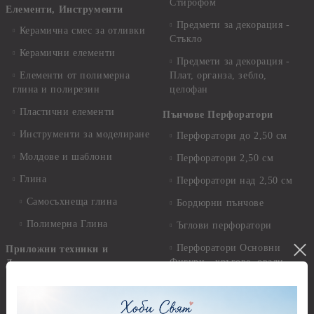
Стирофом
Елементи, Инструменти
Предмети за декорация -
Керамична смес за отливки
Стъкло
Керамични елементи
Предмети за декорация -
Елементи от полимерна
Плат, органза, зебло,
глина и полирезин
целофан
Пластични елементи
Пънчове Перфоратори
Инструменти за моделиране
Перфоратори до 2,50 см
Молдове и шаблони
Перфоратори 2,50 см
Глина
Перфоратори над 2,50 см
Самосъхнеща глина
Бордюрни пънчове
Полимерна Глина
Ъглови перфоратори
Перфоратори Основни
Приложни техники и
Фигури - кръгове, овали
Декупаж
Декупажна хартия
Перфоратори - Сърца и
звезди
Оризова декупажна