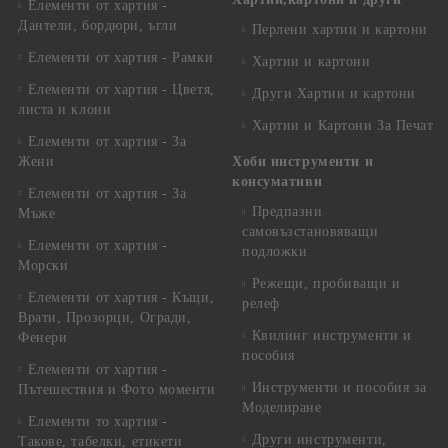
Елементи от хартия -
Дантели, бордюри, ъгли
Перлени хартии и картони
Елементи от хартия - Рамки
Хартии и картони
Елементи от хартия - Цветя,
Други Хартии и картони
листа и клони
Хартии и Картони За Печат
Елементи от хартия - За
Жени
Хоби инструменти и
консумативи
Елементи от хартия - За
Предпазни
Мъже
самовъзстановяващи
Елементи от хартия -
подложки
Морски
Режещи, пробиващи и
Елементи от хартия - Къщи,
релеф
Врати, Прозорци, Огради,
Квилинг инструменти и
Фенери
пособия
Елементи от хартия -
Инструменти и пособия за
Пътешествия и Фото моменти
Моделиране
Елементи то хартия -
Други инструменти,
Такове, табелки, етикети