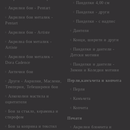
Панделки 4,00 см
Акрилни бои - Pentart
Панделки - други
Акрилни бои металик -
Панделки - с надпис
Pentart
Дантели
Акрилни бои - Artiste
Конци, ширити и други
Акрилна боя металик -
Artiste
Панделки и дантели -
Детски мотиви
Акрилни бои металик -
Dora Cadence
Панделки и дантели -
Зимни и Коледни мотиви
Антични бои
Перли,камъчета и копчета
Други - Акрилни, Маслени,
Темперни, Тебеширени бои
Перли
Алкохолни мастила и
Камъчета
оцветители
Копчета
Бои за стъкло, керамика и
стирофом
Печати
Бои за коприна и текстил
Акрилни блокчета и