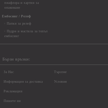
пиафлора и хартии за
опаковане
Ембосинг / Релеф
Папки за релеф
Пудри и мастила за топъл
ембосинг
Бързи връзки:
За Нас
Търсене
Информация за доставка
Условия
Рекламации
Пишете ни