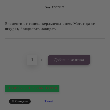
Код:
ЕОПГ6262
Елементи от гипско-керамична смес. Могат да се
шкурят, боядисват, лакират.
Добави в желани
ПРОИЗВЕДЕНО В БЪЛГАРИЯ
Tweet
Сподели