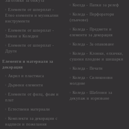
Заготовки за бижута
Коелда - Папки за релеф
Елементи от шперплат -
Коледа - Перфоратори
Етно елементи и музикални
(пънчове)
инструменти
Коледа - Предмети и
Елементи от шперплат -
елементи за декорация
Зимни и Коледни
Коледа - За опаковане
Елементи от шперплат -
Други
Коледа - Kлонки, елхички,
сушени плодове и шишарки
Елементи и материали за
декорация
Коледа - Печати
Акрил и пластмаса
Коледа - Силиконови
молдове
Дървени елементи
Коледа - Шаблони за
Елементи от филц, фоам и
декупаж и изрязване
плат
Естествени материали
Комплекти за декорации с
надписи и пожелания