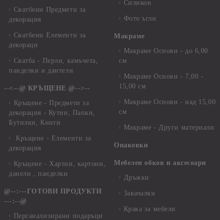
Силикон
Сватбени Предмети за
Фото ъгли
декорация
Сватбени Елементи за
Макраме
декораци
Макраме Основи - до 6,00
Сватба - Перли, камъчета,
см
панделки и дантели
Макраме Основи - 7,00 -
15,00 см
--<--@ КРЪЩЕНЕ @-->--
Макраме Основи - над 15,00
Кръщене - Предмети за
см
декорация - Кутии, Папки,
Бутилки, Книги
Макраме - Други материали
Кръщене - Елементи за
Опаковки
декорация
Мебелен обков и аксесоари
Кръщене - Хартии, картони,
данели , панделки
Дръжки
@--:---ГОТОВИ ПРОДУКТИ
Закачалки
---:--@
Крака за мебели
Персанализирани подаръци