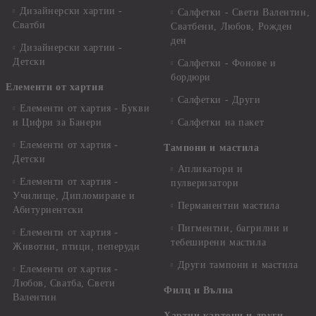
Дизайнерски хартии -
Салфетки - Свети Валентин,
Сватби
Сватбени, Любов, Рожден
ден
Дизайнерски хартии -
Детски
Салфетки - Фонове и
бордюри
Елементи от хартия
Салфетки - Други
Елементи от хартия - Букви
и Цифри за Банери
Салфетки на пакет
Елементи от хартия -
Тампони и мастила
Детски
Апликатори и
Елементи от хартия -
пулверизатори
Училище, Дипломиране и
Перманентни мастила
Абитуриентски
Пигментни, багрилни и
Елементи от хартия -
тебеширени мастила
Животни, птици, пеперуди
Други тампони и мастила
Елементи от хартия -
Любов, Сватба, Свети
Филц и Вълна
Валентин
Хартии,картони и други