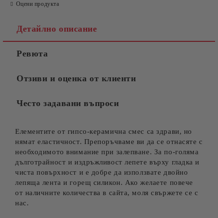
Оцени продукта
Детайлно описание
Ревюта
Отзиви и оценка от клиенти
Често задавани въпроси
Елементите от гипсо-керамична смес са здрави, но
нямат еластичност. Препоръчваме ви да се отнасяте с
необходимото внимание при залепване. За по-голяма
дълготрайност и издръжливост лепете върху гладка и
чиста повърхност и е добре да използвате двойно
лепяща лента и горещ силикон. Ако желаете повече
от наличните количества в сайта, моля свържете се с
нас.