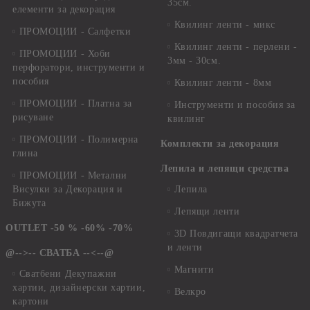
35см.
елементи за декорация
Квилинг ленти - микс
ПРОМОЦИИ - Салфетки
Квилинг ленти - перлени -
ПРОМОЦИИ - Хоби
3мм - 30см.
перфоратори, инструменти и
пособия
Квилинг ленти - 8мм
ПРОМОЦИИ - Платна за
Инструменти и пособия за
рисуване
квилинг
ПРОМОЦИИ - Полимерна
Комплекти за декорация
глина
Лепила и лепящи средства
ПРОМОЦИИ - Метални
Висулки за Декорация и
Лепила
Бижута
Лепящи ленти
OUTLET -50 % -60% -70%
3D Повдигащи квадратчета
и ленти
@-->-- СВАТБА --<--@
Магнити
Сватбени Декупажни
хартии, дизайнерски хартии,
Велкро
картони