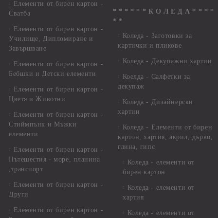
Елементи от бирен картон -
* * * * * * К О Л Е Д А * * * *
Сватба
* *
Елементи от бирен картон -
Коледа - Заготовки за
Училище, Дипломиране и
картички и пликове
Завършване
Коледа - Декупажни хартии
Елементи от бирен картон -
Бебшки и Детски елементи
Коелда - Салфетки за
декупаж
Елементи от бирен картон -
Цветя и Животни
Коледа - Дизайнерски
хартии
Елементи от бирен картон -
Стиймпънк и Мъжки
Коледа - Eлементи от бирен
елементи
картон, хартия, акрил, дърво,
глина, гипс
Елементи от бирен картон -
Пътешестия - море, планина
Коледа - елементи от
,транспорт
бирен картон
Елементи от бирен картон -
Коледа - елементи от
Други
хартия
Елементи от бирен картон -
Коледа - елементи от