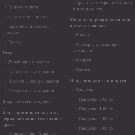
Други аксесоари, материали
За дома и уюта
и инструменти
За книгите и хората
Моливи, маркери, химикали,
пастели и восъци
Картички, пликове и
покани
Восъци
Коледа
Маркери, флумастери,
химикали
Етно
Моливи
Дизайнерски хартии
Пастели
Елементи за декорация
Панделки, дантели и други
Ширити, шевици, канапи
Панделки
Предмети за декорация
Панделки 0,60 см
Брадс, айлетс, холдери
Панделки 1,00 см
Бои - акрилни, гланц, мат,
перла, металик, текстилни и
Панделки 2,00 см
други
Панделки 3,00 см
Акрилни бои - Stamperia