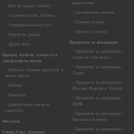
ръкохватки
Бои за свещи Cadence
Силиконови печати
Солвентни бои, Патина
Гумени печати
Универсални контури
Печати за восък
Реагенти, ръжда
Предмети за декорация
Други Бои
Предмети за декорация -
Брокат, пайети, мъниста и
Акрил и пластмаса
декоративен пясък
Предмети за декорация -
Брокати, ледени кристали и
Дърво
мини перли
Предмети за декорация -
Пайети
Мукава, Картон и Хартия
Мъниста
Предмети за декорация -
МДФ
Декоративен пясък и
камъчета
Предмети за декорация -
Керамика и метал
Висулки
Предмети за декорация -
Глина,Гипс, Калъпи,