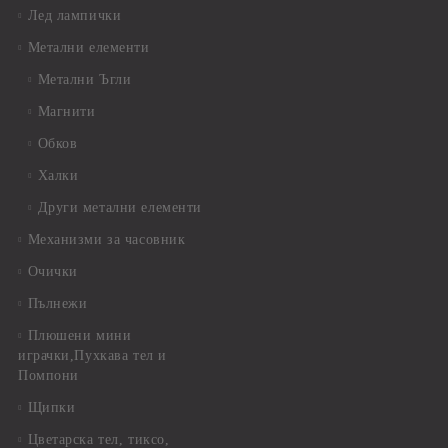
Лед лампички
Метални елементи
Метални Ъгли
Магнити
Обков
Халки
Други метални елементи
Механизми за часовник
Очички
Пълнежи
Плюшени мини
играчки,Пухкава тел и
Помпони
Щипки
Цветарска тел, тиксо,