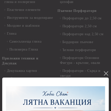
глина и полирезин
целофан
Пластични елементи
Пънчове Перфоратори
Инструменти за моделиране
Перфоратори до 2,50 см
Молдове и шаблони
Перфоратори 2,50 см
Глина
Перфоратори над 2,50 см
Самосъхнеща глина
Бордюрни пънчове
Полимерна Глина
Ъглови перфоратори
Перфоратори Основни
Приложни техники и
Фигури - кръгове, овали
Декупаж
Декупажна хартия
Перфоратори - Сърца и
звезди
Оризова декупажна
хартия А4 - Alchemy of Art -
Перфоратори - Цветя, листа
25-30 гр.
и клонки
Оризова декупажна хартия
Перфоратори - Детски
А4 - Itd. Collection - 25-30
Перфоратори - Животни
гр.