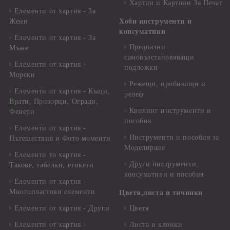
Хартии и Картони За Печат
Елементи от хартия - За
Жени
Хоби инструменти и
консумативи
Елементи от хартия - За
Предпазни
Мъже
самовъзстановяващи
Елементи от хартия -
подложки
Морски
Режещи, пробиващи и
Елементи от хартия - Къщи,
релеф
Врати, Прозорци, Огради,
Квилинг инструменти и
Фенери
пособия
Елементи от хартия -
Инструменти и пособия за
Пътешествия и Фото моменти
Моделиране
Елементи то хартия -
Други инструменти,
Такове, табелки, етикети
консумативи и пособия
Елементи от хартия -
Многопластови елементи
Цветя,листа и тичинки
Елементи от хартия - Други
Цветя
Елементи от хартия -
Листа и клонки