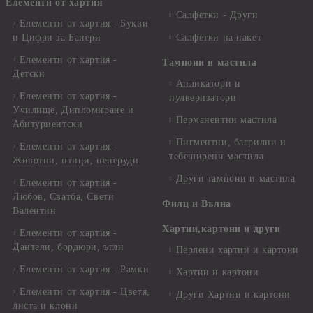
Елементи от хартия
Салфетки - Други
Елементи от хартия - Букви
и Цифри за Банери
Салфетки на пакет
Елементи от хартия -
Тампони и мастила
Детски
Апликатори и
Елементи от хартия -
пулверизатори
Училище, Дипломиране и
Перманентни мастила
Абитуриентски
Пигментни, багрилни и
Елементи от хартия -
тебеширени мастила
Животни, птици, пеперуди
Други тампони и мастила
Елементи от хартия -
Любов, Сватба, Свети
Филц и Вълна
Валентин
Хартии,картони и други
Елементи от хартия -
Дантели, бордюри, ъгли
Перлени хартии и картони
Елементи от хартия - Рамки
Хартии и картони
Елементи от хартия - Цветя,
Други Хартии и картони
листа и клони