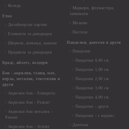
Коледа
Маркери, флумастери,
химикали
Етно
Моливи
Дизайнерски хартии
Пастели
Елементи за декорация
Панделки, дантели и други
Ширити, шевици, канапи
Панделки
Предмети за декорация
Панделки 0,60 см
Брадс, айлетс, холдери
Панделки 1,00 см
Бои - акрилни, гланц, мат,
перла, металик, текстилни и
Панделки 2,00 см
други
Панделки 3,00 см
Акрилни бои - Stamperia
Панделки 4,00 см
Акрилни бои - Pentart
Панделки - други
Акрилни бои металик -
Панделки - с надпис
Pentart
Дантели
Акрилни бои - Artiste