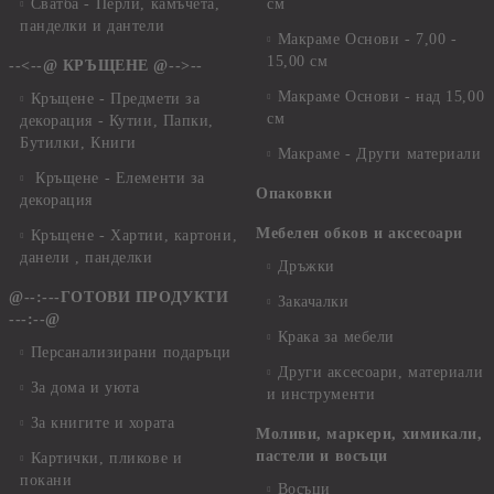
Сватба - Перли, камъчета,
см
панделки и дантели
Макраме Основи - 7,00 -
15,00 см
--<--@ КРЪЩЕНЕ @-->--
Макраме Основи - над 15,00
Кръщене - Предмети за
см
декорация - Кутии, Папки,
Бутилки, Книги
Макраме - Други материали
Кръщене - Елементи за
Опаковки
декорация
Мебелен обков и аксесоари
Кръщене - Хартии, картони,
данели , панделки
Дръжки
@--:---ГОТОВИ ПРОДУКТИ
Закачалки
---:--@
Крака за мебели
Персанализирани подаръци
Други аксесоари, материали
За дома и уюта
и инструменти
За книгите и хората
Моливи, маркери, химикали,
пастели и восъци
Картички, пликове и
покани
Восъци