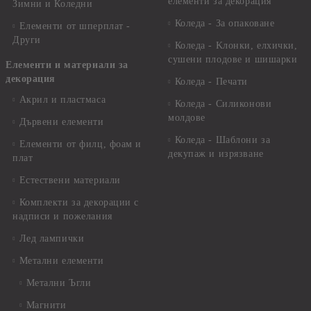
елементи за декорация
Зимни и Коледни
Коледа - За опаковане
Елементи от шперплат -
Други
Коледа - Kлонки, елхички,
сушени плодове и шишарки
Елементи и материали за
декорация
Коледа - Печати
Акрил и пластмаса
Коледа - Силиконови
молдове
Дървени елементи
Коледа - Шаблони за
Елементи от филц, фоам и
декупаж и изрязване
плат
Естествени материали
Комплекти за декорации с
надписи и пожелания
Лед лампички
Метални елементи
Метални Ъгли
Магнити