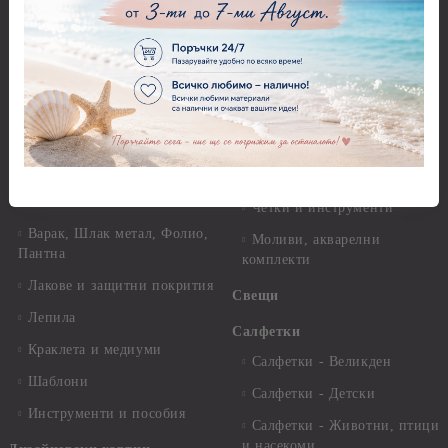
Перфоратори - Коледни и
Фина оризова декупажна
Зимни
хартия Stamperia - 21 х
29.см. - 28гр.
Рисуване
Декупажна хартия - Други
Грунд и почистващи
разтвори
Антични пасти
Платна за рисуване
Вакс пасти
Стативи и поставки
Грунд, Основи, Релефни
пасти
Четки и инструменти
Варак, Шлак метал, Фолио,
Моливи, акварелни
Пантна
комплекти
Лакове и защитни покрития
Свещи
Лепила
Салфетки
Краклета и медиуми
Салфетки - Великден
Шаблони
Салфетки - Детски
Инструменти и пособия
Салфетки - Животни, птици
и насекоми