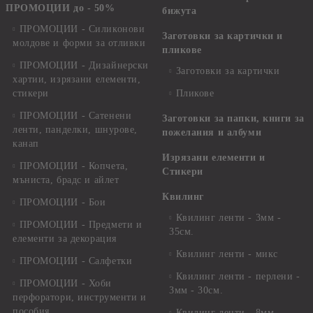
ПРОМОЦИИ до - 50%
бижута
ПРОМОЦИИ - Силиконови
Заготовки за картички и
молдове и форми за отливки
пликове
ПРОМОЦИИ - Дизайнерски
Заготовки за картички
хартии, изрязани елементи,
стикери
Пликове
ПРОМОЦИИ - Сатенени
Заготовки за папки, книги за
ленти, панделки, шнурове,
пожелания и албуми
канап
Изрязани елементи и
ПРОМОЦИИ - Копчета,
Стикери
мъниста, брадс и айлет
Квилинг
ПРОМОЦИИ - Бои
Квилинг ленти - 3мм -
ПРОМОЦИИ - Предмети и
35см.
елементи за декорация
Квилинг ленти - микс
ПРОМОЦИИ - Салфетки
Квилинг ленти - перлени -
ПРОМОЦИИ - Хоби
3мм - 30см.
перфоратори, инструменти и
пособия
Квилинг ленти - 8мм