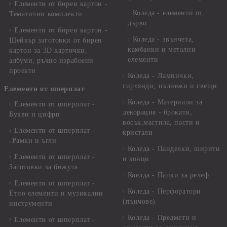
Елементи от бирен картон -
Коледа - елементи от
Тематични комплекти
дърво
Елементи от бирен картон -
Коледа - звънчета,
Шейкър заготовки от бирен
камбанки и метални
картон за 3D картички,
елементи
албуми, ръчно израбоени
проекти
Коледа - Лампички,
гирлянди, пълнежи и свещи
Елементи от шперплат
Коледа - Материали за
Елементи от шперплат -
декорация - брокати,
Букви и цифри
восък,мастила, пасти и
Елементи от шперплат
кристали
-Рамки и ъгли
Коледа - Панделки, ширити
Елементи от шперплат -
и конци
Заготовки за бижута
Коелда - Папки за релеф
Елементи от шперплат -
Коледа - Перфоратори
Етно елементи и музикални
(пънчове)
инструменти
Коледа - Предмети и
Елементи от шперплат -