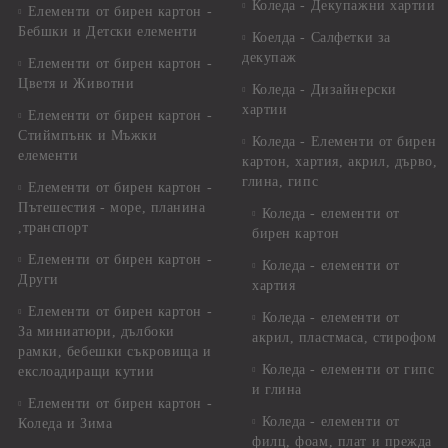
Коледа - Декупажни хартии
Елементи от бирен картон -
Бебшки и Детски елементи
Коелда - Салфетки за
декупаж
Елементи от бирен картон -
Цветя и Животни
Коледа - Дизайнерски
хартии
Елементи от бирен картон -
Стиймпънк и Мъжки
Коледа - Eлементи от бирен
елементи
картон, хартия, акрил, дърво,
глина, гипс
Елементи от бирен картон -
Пътешестия - море, планина
Коледа - елементи от
,транспорт
бирен картон
Елементи от бирен картон -
Коледа - елементи от
Други
хартия
Елементи от бирен картон -
Коледа - елементи от
За миниатюри, дълбоки
акрил, пластмаса, стирофом
рамки, бебешки съкровища и
Коледа - елементи от гипс
екслоадиращи кутии
и глина
Елементи от бирен картон -
Коледа - елементи от
Коледа и Зима
филц, фоам, плат и прежда