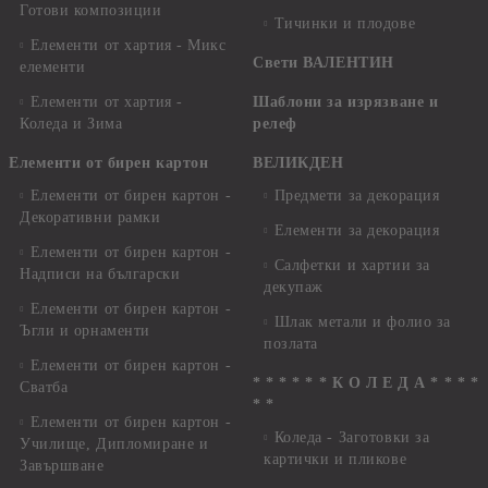
Готови композиции
Тичинки и плодове
Елементи от хартия - Микс
Свети ВАЛЕНТИН
елементи
Елементи от хартия -
Шаблони за изрязване и
Коледа и Зима
релеф
Елементи от бирен картон
ВЕЛИКДЕН
Елементи от бирен картон -
Предмети за декорация
Декоративни рамки
Елементи за декорация
Елементи от бирен картон -
Салфетки и хартии за
Надписи на български
декупаж
Елементи от бирен картон -
Шлак метали и фолио за
Ъгли и орнаменти
позлата
Елементи от бирен картон -
* * * * * * К О Л Е Д А * * * *
Сватба
* *
Елементи от бирен картон -
Коледа - Заготовки за
Училище, Дипломиране и
картички и пликове
Завършване