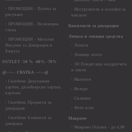
ПРОМОЦИИ - Платна за
Инструменти и пособия за
рисуване
квилинг
ПРОМОЦИИ - Полимерна
Комплекти за декорация
глина
Лепила и лепящи средства
ПРОМОЦИИ - Метални
Висулки за Декорация и
Лепила
Бижута
Лепящи ленти
OUTLET -50 % -60% -70%
3D Повдигащи квадратчета
и ленти
@-->-- СВАТБА --<--@
Магнити
Сватбени Декупажни
хартии, дизайнерски хартии,
Велкро
картони
Силикон
Сватбени Предмети за
Фото ъгли
декорация
Сватбени Елементи за
Макраме
декораци
Макраме Основи - до 6,00