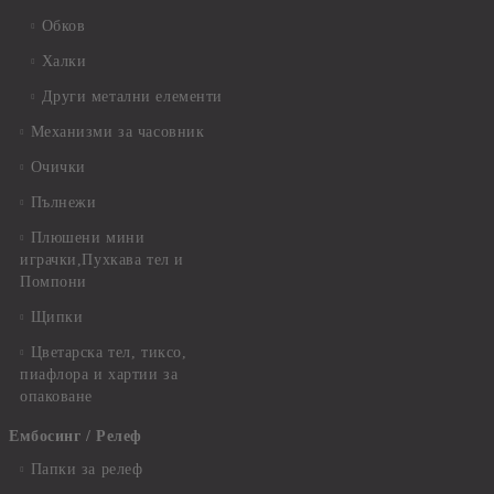
Обков
Халки
Други метални елементи
Механизми за часовник
Очички
Пълнежи
Плюшени мини
играчки,Пухкава тел и
Помпони
Щипки
Цветарска тел, тиксо,
пиафлора и хартии за
опаковане
Ембосинг / Релеф
Папки за релеф