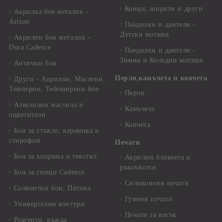
Конци, ширити и други
Акрилна боя металик -
Artiste
Панделки и дантели -
Детски мотиви
Акрилни бои металик -
Dora Cadence
Панделки и дантели -
Зимни и Коледни мотиви
Антични бои
Перли,камъчета и копчета
Други - Акрилни, Маслени,
Темперни, Тебеширени бои
Перли
Алкохолни мастила и
Камъчета
оцветители
Копчета
Бои за стъкло, керамика и
стирофом
Печати
Бои за коприна и текстил
Акрилни блокчета и
ръкохватки
Бои за свещи Cadence
Силиконови печати
Солвентни бои, Патина
Гумени печати
Универсални контури
Печати за восък
Реагенти, ръжда