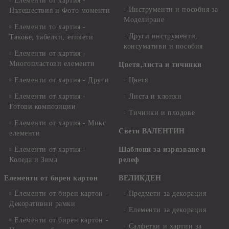
Елементи от хартия -
Инструменти и пособия за
Пътешествия и Фото моменти
Моделиране
Елементи то хартия -
Други инструменти,
Такове, табелки, етикети
консумативи и пособия
Елементи от хартия -
Многопластови елементи
Цветя,листа и тичинки
Елементи от хартия - Други
Цветя
Елементи от хартия -
Листа и клонки
Готови композиции
Тичинки и плодове
Елементи от хартия - Микс
Свети ВАЛЕНТИН
елементи
Елементи от хартия -
Шаблони за изрязване и
Коледа и Зима
релеф
Елементи от бирен картон
ВЕЛИКДЕН
Елементи от бирен картон -
Предмети за декорация
Декоративни рамки
Елементи за декорация
Елементи от бирен картон -
Салфетки и хартии за