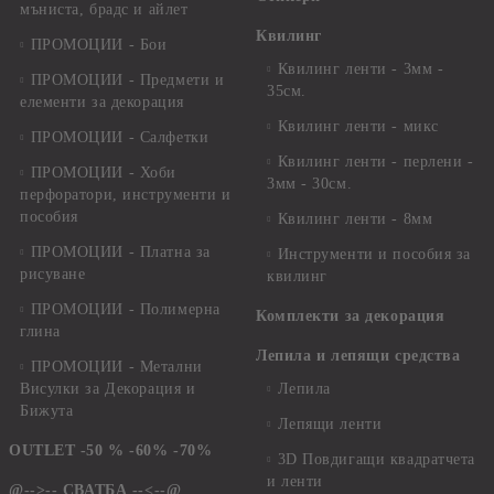
мъниста, брадс и айлет
Квилинг
ПРОМОЦИИ - Бои
Квилинг ленти - 3мм -
ПРОМОЦИИ - Предмети и
35см.
елементи за декорация
Квилинг ленти - микс
ПРОМОЦИИ - Салфетки
Квилинг ленти - перлени -
ПРОМОЦИИ - Хоби
3мм - 30см.
перфоратори, инструменти и
пособия
Квилинг ленти - 8мм
ПРОМОЦИИ - Платна за
Инструменти и пособия за
рисуване
квилинг
ПРОМОЦИИ - Полимерна
Комплекти за декорация
глина
Лепила и лепящи средства
ПРОМОЦИИ - Метални
Висулки за Декорация и
Лепила
Бижута
Лепящи ленти
OUTLET -50 % -60% -70%
3D Повдигащи квадратчета
и ленти
@-->-- СВАТБА --<--@