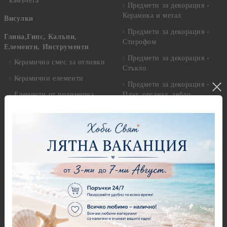
камъчета
Предмети за декорация -
Керамика и метал
Висулки
Предмети за декорация -
Глина,Гипс, Калъпи,
Стирофом
Елементи, Инструменти
Предмети за декорация -
Керамична смес за отливки
Стъкло
Керамични елементи
Предмети за декорация -
Елементи от полимерна
Плат, органза, зебло,
глина и полирезин
целофан
Пластични елементи
Пънчове Перфоратори
Инструменти за моделиране
Перфоратори до 2,50 см
Молдове и шаблони
Перфоратори 2,50 см
Глина
Перфоратори над 2,50 см
Самосъхнеща глина
Бордюрни пънчове
Полимерна Глина
Ъглови перфоратори
Перфоратори Основни
Приложни техники и