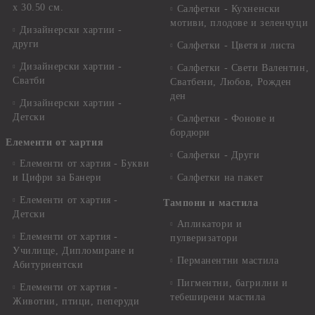
x 30.50 см.
Салфетки - Кухненски
мотиви, плодове и зеленчуци
Дизайнерски хартии -
други
Салфетки - Цветя и листа
Дизайнерски хартии -
Салфетки - Свети Валентин,
Сватби
Сватбени, Любов, Рожден
ден
Дизайнерски хартии -
Детски
Салфетки - Фонове и
бордюри
Елементи от хартия
Салфетки - Други
Елементи от хартия - Букви
и Цифри за Банери
Салфетки на пакет
Елементи от хартия -
Тампони и мастила
Детски
Апликатори и
Елементи от хартия -
пулверизатори
Училище, Дипломиране и
Перманентни мастила
Абитуриентски
Пигментни, багрилни и
Елементи от хартия -
тебеширени мастила
Животни, птици, пеперуди