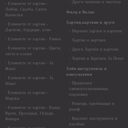
Други тампони и мастила
Елементи от хартия -
Любов, Сватба, Свети
Филц и Вълна
Валентин
Хартии,картони и други
Елементи от хартия -
Дантели, бордюри, ъгли
Перлени хартии и картони
Елементи от хартия - Рамки
Хартии и картони
Елементи от хартия - Цветя,
Други Хартии и картони
листа и клони
Хартии и Картони За Печат
Елементи от хартия - За
Жени
Хоби инструменти и
консумативи
Елементи от хартия - За
Предпазни
Мъже
самовъзстановяващи
Елементи от хартия -
подложки
Морски
Режещи, пробиващи и
Елементи от хартия - Къщи,
релеф
Врати, Прозорци, Огради,
Квилинг инструменти и
Фенери
пособия