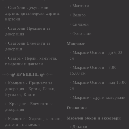
Магнити
Сватбени Декупажни
хартии, дизайнерски хартии,
Велкро
картони
Силикон
Сватбени Предмети за
Фото ъгли
декорация
Сватбени Елементи за
Макраме
декораци
Макраме Основи - до 6,00
Сватба - Перли, камъчета,
см
панделки и дантели
Макраме Основи - 7,00 -
15,00 см
--<--@ КРЪЩЕНЕ @-->--
Макраме Основи - над 15,00
Кръщене - Предмети за
см
декорация - Кутии, Папки,
Бутилки, Книги
Макраме - Други материали
Кръщене - Елементи за
Опаковки
декорация
Мебелен обков и аксесоари
Кръщене - Хартии, картони,
данели , панделки
Дръжки