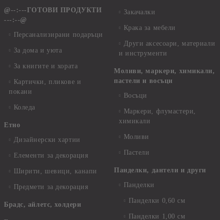
@--:---ГОТОВИ ПРОДУКТИ
Закачалки
---:--@
Крака за мебели
Персанализирани подаръци
Други аксесоари, материали
За дома и уюта
и инструменти
За книгите и хората
Моливи, маркери, химикали,
пастели и восъци
Картички, пликове и
покани
Восъци
Коледа
Маркери, флумастери,
химикали
Етно
Моливи
Дизайнерски хартии
Пастели
Елементи за декорация
Панделки, дантели и други
Ширити, шевици, канапи
Панделки
Предмети за декорация
Панделки 0,60 см
Брадс, айлетс, холдери
Панделки 1,00 см