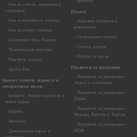
Копчета
Бои за стъкло, керамика и
стирофом
Печати
Бои за коприна и текстил
Акрилни блокчета и
ръкохватки
Бои за свещи Cadence
Силиконови печати
Солвентни бои, Патина
Гумени печати
Универсални контури
Печати за восък
Реагенти, ръжда
Предмети за декорация
Други Бои
Предмети за декорация -
Брокат, пайети, мъниста и
Акрил и пластмаса
декоративен пясък
Предмети за декорация -
Брокати, ледени кристали и
Дърво
мини перли
Предмети за декорация -
Пайети
Мукава, Картон и Хартия
Мъниста
Предмети за декорация -
МДФ
Декоративен пясък и