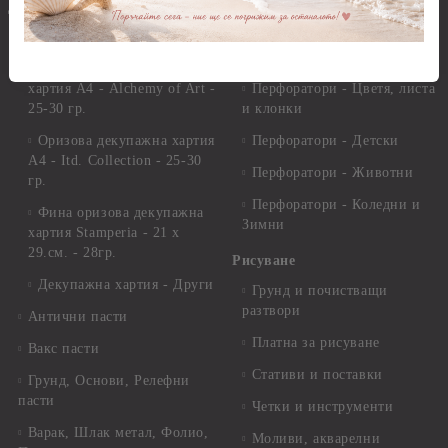
Фигури - кръгове, овали
Декупаж
Декупажна хартия
Перфоратори - Сърца и
звезди
Оризова декупажна
хартия А4 - Alchemy of Art -
Перфоратори - Цветя, листа
25-30 гр.
и клонки
Оризова декупажна хартия
Перфоратори - Детски
А4 - Itd. Collection - 25-30
Перфоратори - Животни
гр.
Перфоратори - Коледни и
Фина оризова декупажна
Зимни
хартия Stamperia - 21 х
29.см. - 28гр.
Рисуване
Декупажна хартия - Други
Грунд и почистващи
разтвори
Антични пасти
Платна за рисуване
Вакс пасти
Стативи и поставки
Грунд, Основи, Релефни
пасти
Четки и инструменти
Варак, Шлак метал, Фолио,
Моливи, акварелни