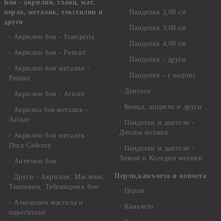
Бои - акрилни, гланц, мат,
перла, металик, текстилни и
Панделки 2,00 см
други
Панделки 3,00 см
Акрилни бои - Stamperia
Панделки 4,00 см
Акрилни бои - Pentart
Панделки - други
Акрилни бои металик -
Панделки - с надпис
Pentart
Дантели
Акрилни бои - Artiste
Конци, ширити и други
Акрилна боя металик -
Artiste
Панделки и дантели -
Детски мотиви
Акрилни бои металик -
Dora Cadence
Панделки и дантели -
Зимни и Коледни мотиви
Антични бои
Перли,камъчета и копчета
Други - Акрилни, Маслени,
Темперни, Тебеширени бои
Перли
Алкохолни мастила и
Камъчета
оцветители