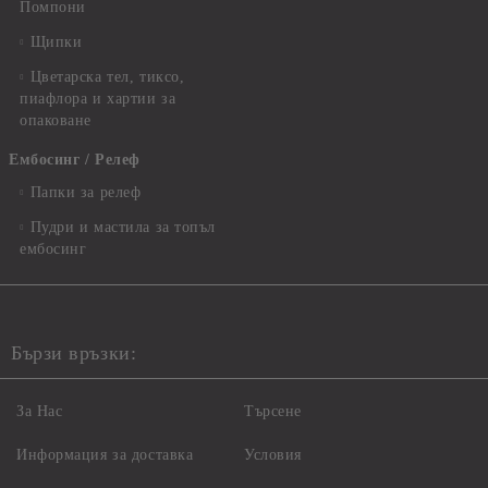
Помпони
Щипки
Цветарска тел, тиксо,
пиафлора и хартии за
опаковане
Ембосинг / Релеф
Папки за релеф
Пудри и мастила за топъл
ембосинг
Бързи връзки:
За Нас
Търсене
Информация за доставка
Условия