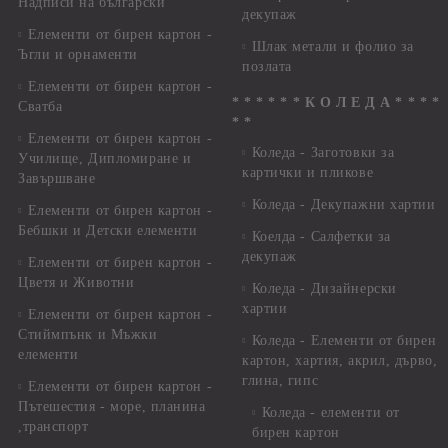
Надписи на български
декупаж
Елементи от бирен картон -
Шлак метали и фолио за
Ъгли и орнаменти
позлата
Елементи от бирен картон -
* * * * * * К О Л Е Д А * * * *
Сватба
* *
Елементи от бирен картон -
Коледа - Заготовки за
Училище, Дипломиране и
картички и пликове
Завършване
Коледа - Декупажни хартии
Елементи от бирен картон -
Бебшки и Детски елементи
Коелда - Салфетки за
декупаж
Елементи от бирен картон -
Цветя и Животни
Коледа - Дизайнерски
хартии
Елементи от бирен картон -
Стиймпънк и Мъжки
Коледа - Eлементи от бирен
елементи
картон, хартия, акрил, дърво,
глина, гипс
Елементи от бирен картон -
Пътешестия - море, планина
Коледа - елементи от
,транспорт
бирен картон