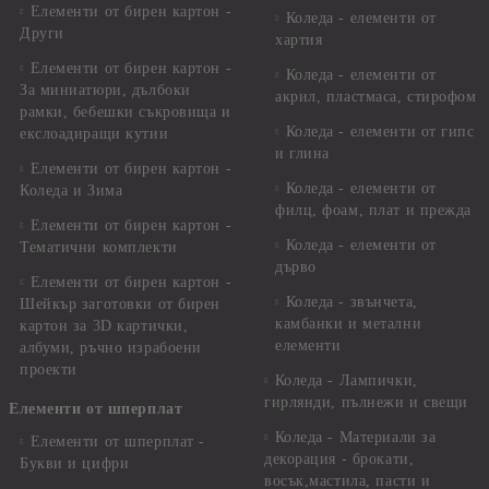
Елементи от бирен картон -
Коледа - елементи от
Други
хартия
Елементи от бирен картон -
Коледа - елементи от
За миниатюри, дълбоки
акрил, пластмаса, стирофом
рамки, бебешки съкровища и
Коледа - елементи от гипс
екслоадиращи кутии
и глина
Елементи от бирен картон -
Коледа - елементи от
Коледа и Зима
филц, фоам, плат и прежда
Елементи от бирен картон -
Коледа - елементи от
Тематични комплекти
дърво
Елементи от бирен картон -
Коледа - звънчета,
Шейкър заготовки от бирен
камбанки и метални
картон за 3D картички,
елементи
албуми, ръчно израбоени
проекти
Коледа - Лампички,
гирлянди, пълнежи и свещи
Елементи от шперплат
Коледа - Материали за
Елементи от шперплат -
декорация - брокати,
Букви и цифри
восък,мастила, пасти и