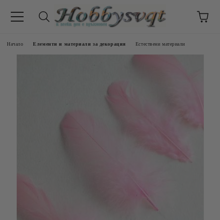
Начало
Елементи и материали за декорация
Естествени материали