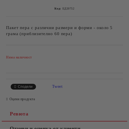
Код:
ЕД20752
Пакет пера с различни размери и форми - около 5
грама (приблизително 60 пера)
Добави в желани
Няма наличност
Tweet
Сподели
Оцени продукта
Ревюта
Отзиви и оценка от клиенти