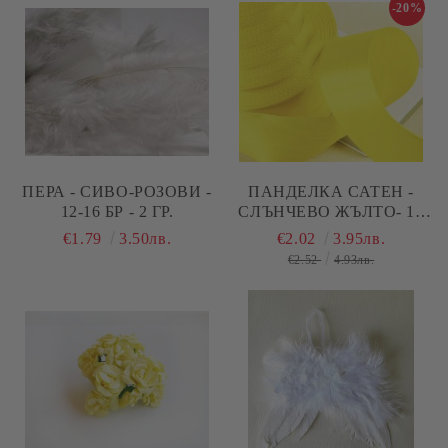
-20%
ПЕРА - СИВО-РОЗОВИ -
ПАНДЕЛКА САТЕН -
12-16 БР - 2 ГР.
СЛЪНЧЕВО ЖЪЛТО- 10
М №88
€1.79
3.50лв.
€2.02
3.95лв.
€2.52
4.93лв.