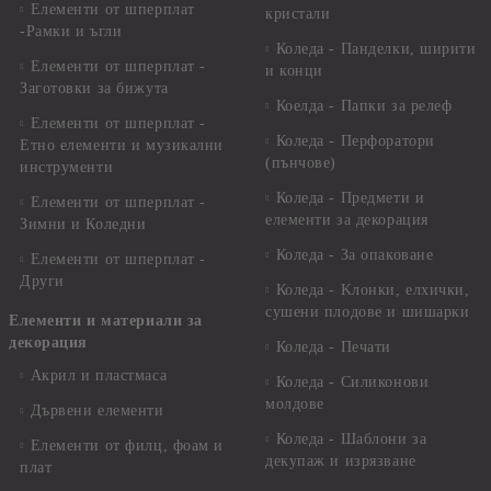
Елементи от шперплат
кристали
-Рамки и ъгли
Коледа - Панделки, ширити
Елементи от шперплат -
и конци
Заготовки за бижута
Коелда - Папки за релеф
Елементи от шперплат -
Коледа - Перфоратори
Етно елементи и музикални
(пънчове)
инструменти
Коледа - Предмети и
Елементи от шперплат -
елементи за декорация
Зимни и Коледни
Коледа - За опаковане
Елементи от шперплат -
Други
Коледа - Kлонки, елхички,
сушени плодове и шишарки
Елементи и материали за
декорация
Коледа - Печати
Акрил и пластмаса
Коледа - Силиконови
молдове
Дървени елементи
Коледа - Шаблони за
Елементи от филц, фоам и
декупаж и изрязване
плат