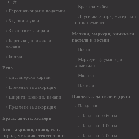
---:--@
Крака за мебели
Персанализирани подаръци
Други аксесоари, материали
За дома и уюта
и инструменти
За книгите и хората
Моливи, маркери, химикали,
пастели и восъци
Картички, пликове и
покани
Восъци
Коледа
Маркери, флумастери,
химикали
Етно
Моливи
Дизайнерски хартии
Пастели
Елементи за декорация
Панделки, дантели и други
Ширити, шевици, канапи
Панделки
Предмети за декорация
Панделки 0,60 см
Брадс, айлетс, холдери
Панделки 1,00 см
Бои - акрилни, гланц, мат,
перла, металик, текстилни и
Панделки 2,00 см