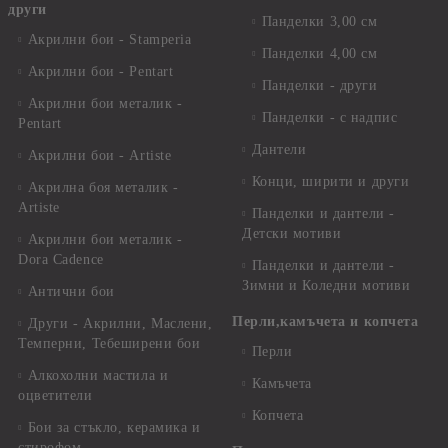
други
Панделки 3,00 см
Акрилни бои - Stamperia
Панделки 4,00 см
Акрилни бои - Pentart
Панделки - други
Акрилни бои металик -
Панделки - с надпис
Pentart
Дантели
Акрилни бои - Artiste
Конци, ширити и други
Акрилна боя металик -
Artiste
Панделки и дантели -
Детски мотиви
Акрилни бои металик -
Dora Cadence
Панделки и дантели -
Зимни и Коледни мотиви
Антични бои
Перли,камъчета и копчета
Други - Акрилни, Маслени,
Темперни, Тебеширени бои
Перли
Алкохолни мастила и
Камъчета
оцветители
Копчета
Бои за стъкло, керамика и
стирофом