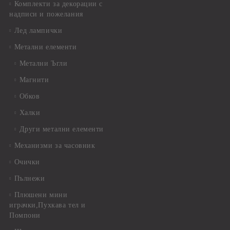
Комплекти за декорации с
надписи и пожелания
Лед лампички
Метални елементи
Метални Ъгли
Магнити
Обков
Халки
Други метални елементи
Механизми за часовник
Очички
Пълнежи
Плюшени мини
играчки,Пухкава тел и
Помпони