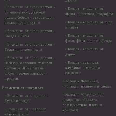
хартия
Елементи от бирен картон -
Коледа - елементи от
За миниатюри, дълбоки
акрил, пластмаса, стирофом
рамки, бебешки съкровища и
Коледа - елементи от гипс
екслоадиращи кутии
и глина
Елементи от бирен картон -
Коледа - елементи от
Коледа и Зима
филц, фоам, плат и прежда
Елементи от бирен картон -
Коледа - елементи от
Тематични комплекти
дърво
Елементи от бирен картон -
Коледа - звънчета,
Шейкър заготовки от бирен
камбанки и метални
картон за 3D картички,
елементи
албуми, ръчно израбоени
проекти
Коледа - Лампички,
гирлянди, пълнежи и свещи
Елементи от шперплат
Коледа - Материали за
Елементи от шперплат -
декорация - брокати,
Букви и цифри
восък,мастила, пасти и
Елементи от шперплат
кристали
-Рамки и ъгли