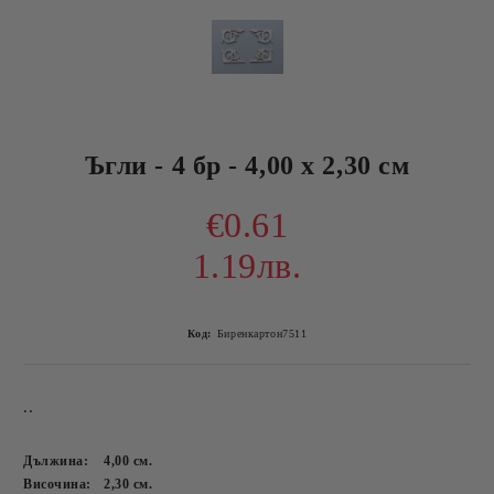
Ъгли - 4 бр - 4,00 х 2,30 см
€0.61
1.19лв.
Код:
Биренкартон7511
..
Дължина:
4,00
см.
Височина:
2,30
см.