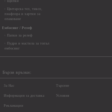
Щипки
Цветарска тел, тиксо,
пиафлора и хартии за
опаковане
Ембосинг / Релеф
Папки за релеф
Пудри и мастила за топъл
ембосинг
Бързи връзки:
За Нас
Търсене
Информация за доставка
Условия
Рекламации