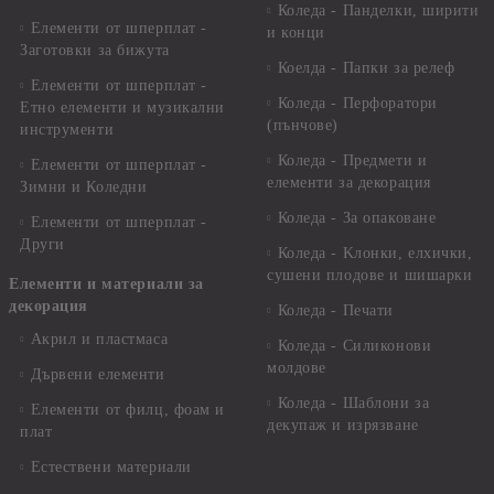
Коледа - Панделки, ширити
Елементи от шперплат -
и конци
Заготовки за бижута
Коелда - Папки за релеф
Елементи от шперплат -
Коледа - Перфоратори
Етно елементи и музикални
(пънчове)
инструменти
Коледа - Предмети и
Елементи от шперплат -
елементи за декорация
Зимни и Коледни
Коледа - За опаковане
Елементи от шперплат -
Други
Коледа - Kлонки, елхички,
сушени плодове и шишарки
Елементи и материали за
декорация
Коледа - Печати
Акрил и пластмаса
Коледа - Силиконови
молдове
Дървени елементи
Коледа - Шаблони за
Елементи от филц, фоам и
декупаж и изрязване
плат
Естествени материали