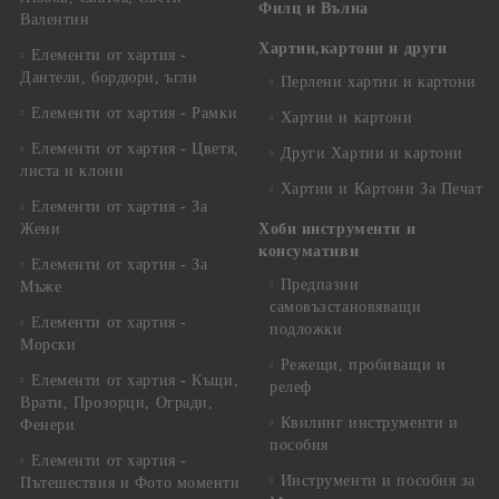
Филц и Вълна
Валентин
Хартии,картони и други
Елементи от хартия -
Дантели, бордюри, ъгли
Перлени хартии и картони
Елементи от хартия - Рамки
Хартии и картони
Елементи от хартия - Цветя,
Други Хартии и картони
листа и клони
Хартии и Картони За Печат
Елементи от хартия - За
Жени
Хоби инструменти и
консумативи
Елементи от хартия - За
Предпазни
Мъже
самовъзстановяващи
Елементи от хартия -
подложки
Морски
Режещи, пробиващи и
Елементи от хартия - Къщи,
релеф
Врати, Прозорци, Огради,
Квилинг инструменти и
Фенери
пособия
Елементи от хартия -
Инструменти и пособия за
Пътешествия и Фото моменти