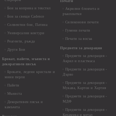
Печати
Бои за коприна и текстил
Акрилни блокчета и
ръкохватки
Бои за свещи Cadence
Силиконови печати
Солвентни бои, Патина
Гумени печати
Универсални контури
Печати за восък
Реагенти, ръжда
Предмети за декорация
Други Бои
Предмети за декорация -
Брокат, пайети, мъниста и
Акрил и пластмаса
декоративен пясък
Предмети за декорация -
Брокати, ледени кристали и
Дърво
мини перли
Предмети за декорация -
Пайети
Мукава, Картон и Хартия
Мъниста
Предмети за декорация -
МДФ
Декоративен пясък и
камъчета
Предмети за декорация -
Керамика и метал