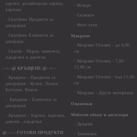
хартии, дизайнерски хартии,
Велкро
картони
Силикон
Сватбени Предмети за
Фото ъгли
декорация
Сватбени Елементи за
Макраме
декораци
Макраме Основи - до 6,00
Сватба - Перли, камъчета,
см
панделки и дантели
Макраме Основи - 7,00 -
15,00 см
--<--@ КРЪЩЕНЕ @-->--
Макраме Основи - над 15,00
Кръщене - Предмети за
см
декорация - Кутии, Папки,
Бутилки, Книги
Макраме - Други материали
Кръщене - Елементи за
Опаковки
декорация
Мебелен обков и аксесоари
Кръщене - Хартии, картони,
данели , панделки
Дръжки
@--:---ГОТОВИ ПРОДУКТИ
Закачалки