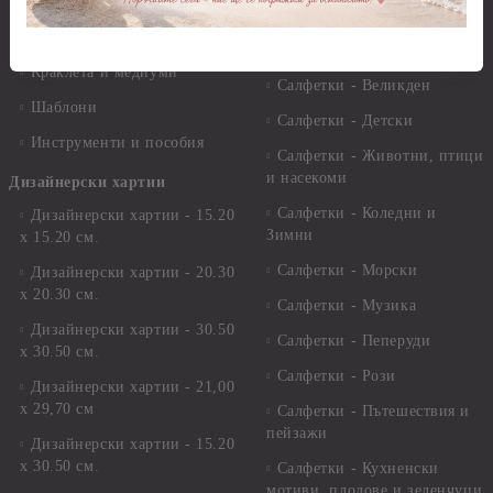
Лакове и защитни покрития
Свещи
Лепила
Салфетки
Краклета и медиуми
Салфетки - Великден
Шаблони
Салфетки - Детски
Инструменти и пособия
Салфетки - Животни, птици
и насекоми
Дизайнерски хартии
Салфетки - Коледни и
Дизайнерски хартии - 15.20
Зимни
х 15.20 см.
Салфетки - Морски
Дизайнерски хартии - 20.30
х 20.30 см.
Салфетки - Музика
Дизайнерски хартии - 30.50
Салфетки - Пеперуди
х 30.50 см.
Салфетки - Рози
Дизайнерски хартии - 21,00
х 29,70 см
Салфетки - Пътешествия и
пейзажи
Дизайнерски хартии - 15.20
x 30.50 см.
Салфетки - Кухненски
мотиви, плодове и зеленчуци