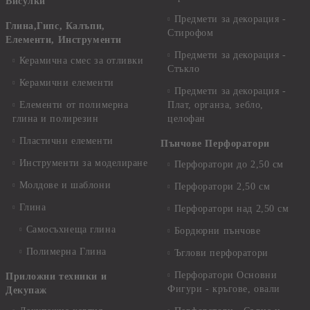
Висулки
Предмети за декорация -
Глина,Гипс, Калъпи,
Стирофом
Елементи, Инструменти
Предмети за декорация -
Керамична смес за отливки
Стъкло
Керамични елементи
Предмети за декорация -
Елементи от полимерна
Плат, органза, зебло,
глина и полирезин
целофан
Пластични елементи
Пънчове Перфоратори
Инструменти за моделиране
Перфоратори до 2,50 см
Молдове и шаблони
Перфоратори 2,50 см
Глина
Перфоратори над 2,50 см
Самосъхнеща глина
Бордюрни пънчове
Полимерна Глина
Ъглови перфоратори
Перфоратори Основни
Приложни техники и
Фигури - кръгове, овали
Декупаж