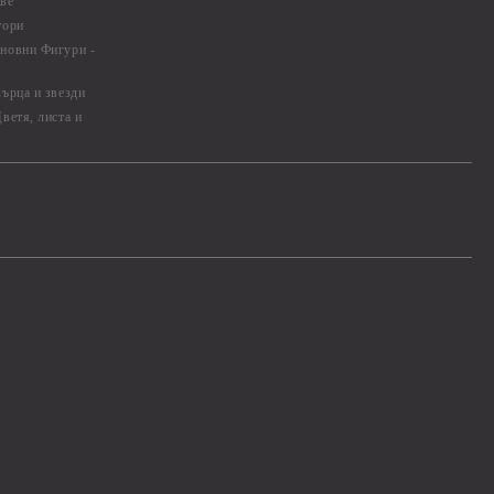
ве
тори
новни Фигури -
ърца и звезди
ветя, листа и