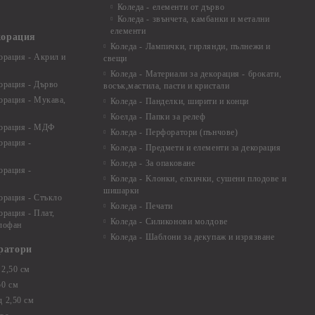
Коледа - елементи от дърво
Коледа - звънчета, камбанки и метални
елементи
корация
Коледа - Лампички, гирлянди, пълнежи и
орация - Акрил и
свещи
Коледа - Материали за декорация - брокати,
орация - Дърво
восък,мастила, пасти и кристали
орация - Мукава,
Коледа - Панделки, ширити и конци
Коелда - Папки за релеф
корация - МДФ
Коледа - Перфоратори (пънчове)
орация -
Коледа - Предмети и елементи за декорация
Коледа - За опаковане
орация -
Коледа - Kлонки, елхички, сушени плодове и
шишарки
орация - Стъкло
Коледа - Печати
орация - Плат,
Коледа - Силиконови молдове
елофан
Коледа - Шаблони за декупаж и изрязване
ратори
2,50 см
50 см
 2,50 см