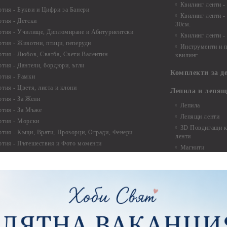
Квилинг ленти -
ртия - Букви и Цифри за Банери
Квилинг ленти -
ртия - Детски
30см.
ртия - Училище, Дипломиране и Абитуриентски
Квилинг ленти -
ртия - Животни, птици, пеперуди
Инструменти и п
ртия - Любов, Сватба, Свети Валентин
квилинг
ртия - Дантели, бордюри, ъгли
Комплекти за д
ртия - Рамки
ртия - Цветя, листа и клони
Лепила и лепящ
ртия - За Жени
Лепила
ртия - За Мъже
Лепящи ленти
ртия - Морски
3D Повдигащи к
ртия - Къщи, Врати, Прозорци, Огради, Фенери
ленти
ртия - Пътешествия и Фото моменти
Магнити
тия - Такове, табелки, етикети
Велкро
ртия - Многопластови елементи
Силикон
ртия - Други
Фото ъгли
ртия - Готови композиции
Макраме
ртия - Микс елементи
ртия - Коледа и Зима
Макраме Основи 
Макраме Основи 