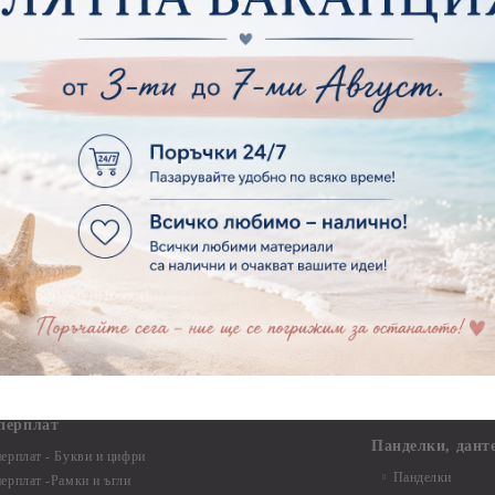
ирен картон
Макраме Основи 
рен картон - Декоративни рамки
Макраме - Друг
рен картон - Надписи на български
Опаковки
рен картон - Ъгли и орнаменти
рен картон - Сватба
Мебелен обков 
рен картон - Училище, Дипломиране и Завършване
Дръжки
рен картон - Бебшки и Детски елементи
Закачалки
рен картон - Цветя и Животни
Крака за мебели
рен картон - Стиймпънк и Мъжки елементи
Други аксесоари
рен картон - Пътешестия - море, планина ,транспорт
инструменти
рен картон - Други
рен картон - За миниатюри, дълбоки рамки, бебешки
Моливи, маркер
лоадиращи кутии
пастели и восъ
рен картон - Коледа и Зима
Восъци
рен картон - Тематични комплекти
Маркери, флума
рен картон - Шейкър заготовки от бирен картон за
Моливи
буми, ръчно израбоени проекти
Пастели
перплат
Панделки, дант
ерплат - Букви и цифри
Панделки
ерплат -Рамки и ъгли