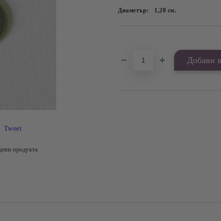
Диаметър:
1,20
см.
Добави в желани
Tweet
цени продукта