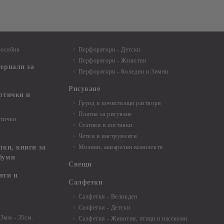
пособия
Перфоратори - Детски
Перфоратори - Животни
териали за
Перфоратори - Коледни и Зимни
Рисуване
артички и
Грунд и почистващи разтвори
Платна за рисуване
ртички
Стативи и поставки
Четки и инструменти
пки, книги за
Моливи, акварелни комплекти
буми
Свещи
нти и
Салфетки
Салфетки - Великден
Салфетки - Детски
 3мм - 35см.
Салфетки - Животни, птици и насекоми