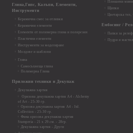
Плюшени мини 
Глина,Гипс, Калъпи, Елементи,
Щипки
Инструменти
Цветарска тел,
Керамична смес за отливки
Ембосинг / Рел
Керамични елементи
Елементи от полимерна глина и полирезин
Папки за релеф
Пластични елементи
Пудри и мастил
Инструменти за моделиране
Молдове и шаблони
Глина
Самосъхнеща глина
Полимерна Глина
Приложни техники и Декупаж
Декупажна хартия
Оризова декупажна хартия А4 - Alchemy
of Art - 25-30 гр.
Оризова декупажна хартия А4 - Itd.
Collection - 25-30 гр.
Фина оризова декупажна хартия
Stamperia - 21 х 29.см. - 28гр.
Декупажна хартия - Други