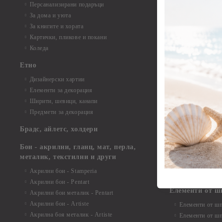
Елементи от б
Персанализирани подаръци
Елементи от би
За дома и уюта
Елементи от би
За книгите и хората
Елементи от би
Картички, пликове и покани
Елементи от би
Коледа
Елементи от би
Етно
Елементи от би
Дизайнерски хартии
Елементи от би
Елементи за декорация
Елементи от би
Ширити, шевици, канапи
Елементи от би
Предмети за декорация
Елементи от би
Елементи от би
Брадс, айлетс, холдери
съкровища и екс
Елементи от би
Бои - акрилни, гланц, мат, перла,
Елементи от би
металик, текстилни и други
Елементи от би
Акрилни бои - Stamperia
3D картички, ал
Акрилни бои - Pentart
Елементи от ш
Акрилни бои металик - Pentart
Акрилни бои - Artiste
Елементи от шп
Акрилна боя металик - Artiste
Елементи от шп