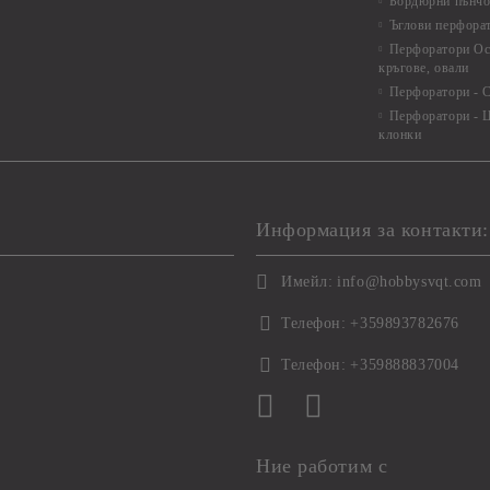
Бордюрни пънчо
Ъглови перфора
Перфоратори Ос
кръгове, овали
Перфоратори - С
Перфоратори - Ц
клонки
Информация за контакти:
Имейл:
info@hobbysvqt.com
Телефон:
+359893782676
Телефон:
+359888837004
Ние работим с