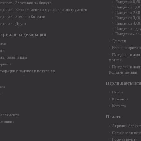
Панделки 0,60
ерплат - Заготовки за бижута
Панделки 1,00
ерплат - Етно елементи и музикални инструменти
Панделки 2,00
ерплат - Зимни и Коледни
Панделки 3,00
Панделки 4,00
ерплат - Други
Панделки - др
Панделки - с н
териали за декорация
Дантели
аса
Конци, ширити и
нти
Панделки и дант
лц, фоам и плат
мотиви
ериали
Панделки и дант
екорации с надписи и пожелания
Коледни мотиви
Перли,камъчета
нти
Перли
и
Камъчета
Копчета
и елементи
Печати
часовник
Акрилни блокчет
Силиконови печ
Гумени печати