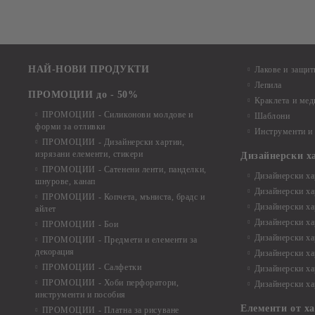
НАЙ-НОВИ ПРОДУКТИ
Лакове и защит
Лепила
ПРОМОЦИИ до - 50%
Краклета и ме
ПРОМОЦИИ - Силиконови молдове и
Шаблони
форми за отливки
Инструменти и
ПРОМОЦИИ - Дизайнерски хартии,
изрязани елементи, стикери
Дизайнерски х
ПРОМОЦИИ - Сатенени ленти, панделки,
Дизайнерски хар
шнурове, канап
Дизайнерски хар
ПРОМОЦИИ - Копчета, мъниста, брадс и
Дизайнерски хар
айлет
Дизайнерски ха
ПРОМОЦИИ - Бои
Дизайнерски хар
ПРОМОЦИИ - Предмети и елементи за
декорация
Дизайнерски ха
ПРОМОЦИИ - Салфетки
Дизайнерски ха
ПРОМОЦИИ - Хоби перфоратори,
Дизайнерски ха
инструменти и пособия
Елементи от х
ПРОМОЦИИ - Платна за рисуване