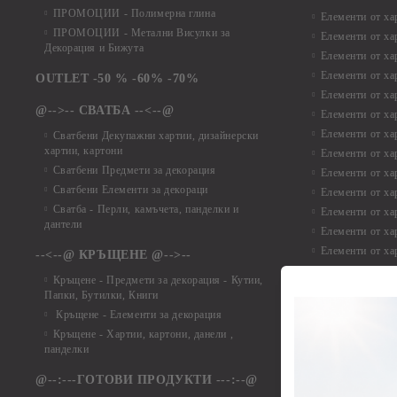
ПРОМОЦИИ - Полимерна глина
Елементи от ха
ПРОМОЦИИ - Метални Висулки за
Елементи от ха
Декорация и Бижута
Елементи от ха
Елементи от ха
OUTLET -50 % -60% -70%
Елементи от ха
@-->-- СВАТБА --<--@
Елементи от ха
Елементи от ха
Сватбени Декупажни хартии, дизайнерски
хартии, картони
Елементи от ха
Сватбени Предмети за декорация
Елементи от ха
Сватбени Елементи за декораци
Елементи от ха
Сватба - Перли, камъчета, панделки и
Елементи от ха
дантели
Елементи от ха
Елементи от ха
--<--@ КРЪЩЕНЕ @-->--
Елементи то хар
Кръщене - Предмети за декорация - Кутии,
Елементи от ха
Папки, Бутилки, Книги
Елементи от ха
Кръщене - Елементи за декорация
Елементи от ха
Кръщене - Хартии, картони, данели ,
Елементи от ха
панделки
Елементи от ха
@--:---ГОТОВИ ПРОДУКТИ ---:--@