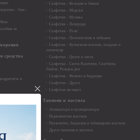
 микс
Салфетки - Коледни и Зимни
 перлени - 3мм -
Салфетки - Морски
Салфетки - Музика
 8мм
Салфетки - Пеперуди
особия за
Салфетки - Рози
Салфетки - Пътешествия и пейзажи
екорация
Салфетки - Кухненски мотиви, плодове и
зеленчуци
и средства
Салфетки - Цветя и листа
Салфетки - Свети Валентин, Сватбени,
Любов, Рожден ден
Салфетки - Фонове и бордюри
вадратчета и
Салфетки - Други
Салфетки на пакет
Тампони и мастила
Апликатори и пулверизатори
Перманентни мастила
Пигментни, багрилни и тебеширени мастила
Други тампони и мастила
- до 6,00 см
- 7,00 - 15,00 см