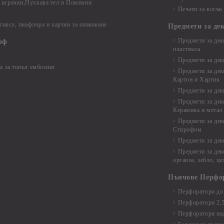
играчки,Пухкава тел и Помпони
Печати за восък
 тиксо, пиафлора и хартии за опаковане
Предмети за де
Предмети за дек
еф
пластмаса
Предмети за дек
а за топъл ембосинг
Предмети за дек
Картон и Хартия
Предмети за де
Предмети за дек
Керамика и метал
Предмети за дек
Стирофом
Предмети за дек
Предмети за дек
органза, зебло, ц
Пънчове Перфо
Перфоратори до 
Перфоратори 2,
Перфоратори над