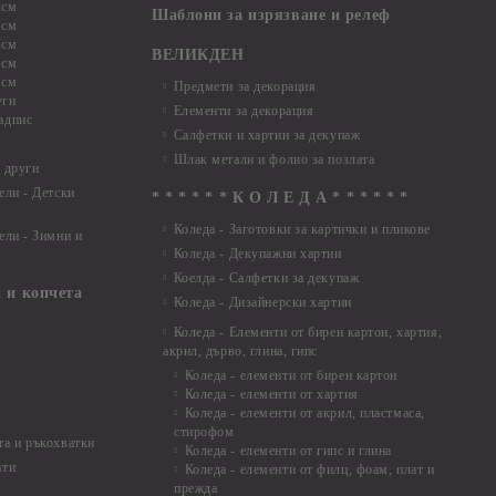
 см
Шаблони за изрязване и релеф
 см
 см
ВЕЛИКДЕН
 см
 см
Предмети за декорация
уги
Елементи за декорация
адпис
Салфетки и хартии за декупаж
Шлак метали и фолио за позлата
 други
ели - Детски
* * * * * * К О Л Е Д А * * * * * *
Коледа - Заготовки за картички и пликове
ели - Зимни и
Коледа - Декупажни хартии
Коелда - Салфетки за декупаж
 и копчета
Коледа - Дизайнерски хартии
Коледа - Eлементи от бирен картон, хартия,
акрил, дърво, глина, гипс
Коледа - елементи от бирен картон
Коледа - елементи от хартия
Коледа - елементи от акрил, пластмаса,
стирофом
а и ръкохватки
Коледа - елементи от гипс и глина
ати
Коледа - елементи от филц, фоам, плат и
прежда