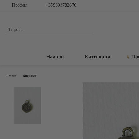
Профил
+359893782676
Начало
Категории
Пр
Начало
Висулки