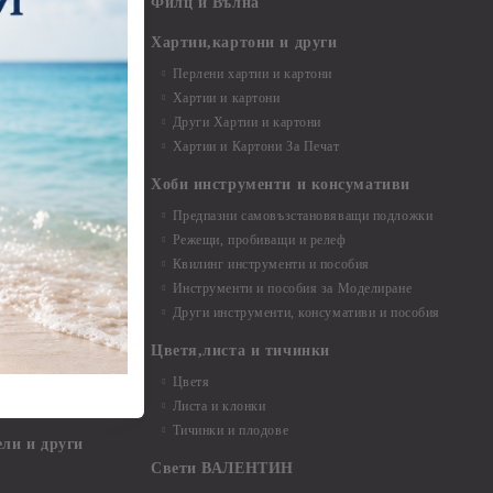
Филц и Вълна
- над 15,00 см
и материали
Хартии,картони и други
Перлени хартии и картони
Хартии и картони
и аксесоари
Други Хартии и картони
Хартии и Картони За Печат
Хоби инструменти и консумативи
Предпазни самовъзстановяващи подложки
, материали и
Режещи, пробиващи и релеф
Квилинг инструменти и пособия
и, химикали,
Инструменти и пособия за Моделиране
ци
Други инструменти, консумативи и пособия
Цветя,листа и тичинки
стери, химикали
Цветя
Листа и клонки
Тичинки и плодове
ели и други
Свети ВАЛЕНТИН