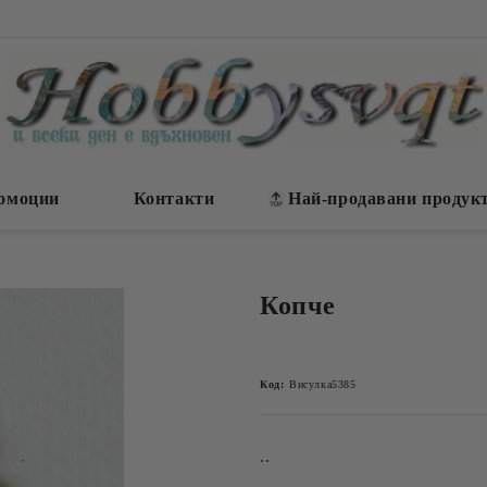
омоции
Контакти
Най-продавани продук
Копче
Код:
Висулка5385
..