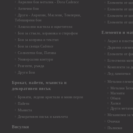
Акрилни бои металик - Dora Cadence
Елементи от шп
Антични бои
Елементи от шп
Други - Акрилни, Маслени, Темперни,
Елементи от шп
Тебеширени бои
Елементи от шп
Алкохолни мастила и оцветители
Елементи и ма
Бои за стъкло, керамика и стирофом
Бои за коприна и текстил
Акрил и пластм
Бои за свещи Cadence
Дървени елеме
Солвентни бои, Патина
Елементи от фи
Универсални контури
Естествени мат
Реагенти, ръжда
Комплекти за д
Други Бои
Лед лампички
Метални елеме
Брокат, пайети, мъниста и
Метални Ъгл
декоративен пясък
Магнити
Брокати, ледени кристали и мини перли
Обков
Халки
Пайети
Други металн
Мъниста
Механизми за 
Декоративен пясък и камъчета
Очички
Висулки
Пълнежи