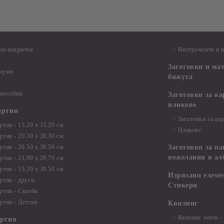
ни покрития
Инструменти и 
Заготовки и ма
диуми
бижута
 пособия
Заготовки за к
пликове
артии
Заготовки за ка
тии - 15.20 х 15.20 см.
Пликове
тии - 20.30 х 20.30 см.
тии - 30.50 х 30.50 см.
Заготовки за па
пожелания и ал
ртии - 21,00 х 29,70 см
тии - 15.20 x 30.50 см.
Изрязани елеме
ртии - други
Стикери
ртии - Сватби
ртии - Детски
Квилинг
Квилинг ленти -
артия