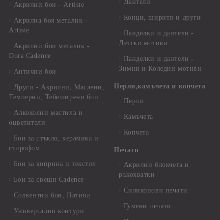
Дантели
Акрилни бои - Artiste
Конци, ширити и други
Акрилна боя металик -
Artiste
Панделки и дантели -
Детски мотиви
Акрилни бои металик -
Dora Cadence
Панделки и дантели -
Зимни и Коледни мотиви
Антични бои
Перли,камъчета и копчета
Други - Акрилни, Маслени,
Темперни, Тебеширени бои
Перли
Алкохолни мастила и
Камъчета
оцветители
Копчета
Бои за стъкло, керамика и
стирофом
Печати
Бои за коприна и текстил
Акрилни блокчета и
ръкохватки
Бои за свещи Cadence
Силиконови печати
Солвентни бои, Патина
Гумени печати
Универсални контури