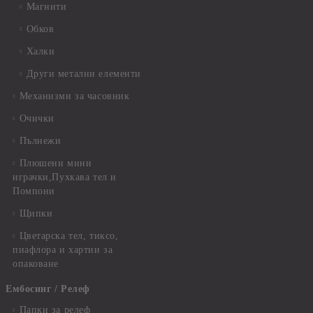
Магнити
Обков
Халки
Други метални елементи
Механизми за часовник
Очички
Пълнежи
Плюшени мини
играчки,Пухкава тел и
Помпони
Щипки
Цветарска тел, тиксо,
пиафлора и хартии за
опаковане
Ембосинг / Релеф
Папки за релеф