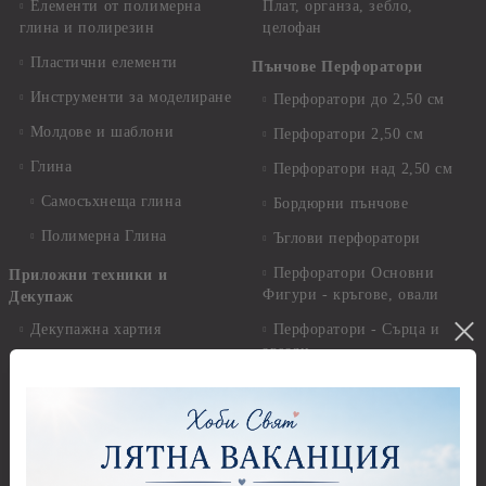
Елементи от полимерна
Плат, органза, зебло,
глина и полирезин
целофан
Пластични елементи
Пънчове Перфоратори
Инструменти за моделиране
Перфоратори до 2,50 см
Молдове и шаблони
Перфоратори 2,50 см
Глина
Перфоратори над 2,50 см
Самосъхнеща глина
Бордюрни пънчове
Полимерна Глина
Ъглови перфоратори
Перфоратори Основни
Приложни техники и
Фигури - кръгове, овали
Декупаж
Декупажна хартия
Перфоратори - Сърца и
звезди
Оризова декупажна
хартия А4 - Alchemy of Art -
Перфоратори - Цветя, листа
25-30 гр.
и клонки
Оризова декупажна хартия
Перфоратори - Детски
А4 - Itd. Collection - 25-30
Перфоратори - Животни
гр.