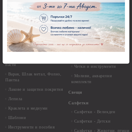
Перфоратори - Коледни и
Фина оризова декупажна
Зимни
хартия Stamperia - 21 х
29.см. - 28гр.
Рисуване
Декупажна хартия - Други
Грунд и почистващи
разтвори
Антични пасти
Платна за рисуване
Вакс пасти
Стативи и поставки
Грунд, Основи, Релефни
пасти
Четки и инструменти
Варак, Шлак метал, Фолио,
Моливи, акварелни
Пантна
комплекти
Лакове и защитни покрития
Свещи
Лепила
Салфетки
Краклета и медиуми
Салфетки - Великден
Шаблони
Салфетки - Детски
Инструменти и пособия
Салфетки - Животни, птици