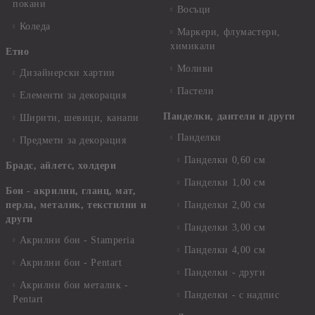
покани
Восъци
Коледа
Маркери, флумастери,
химикали
Етно
Моливи
Дизайнерски хартии
Пастели
Елементи за декорация
Панделки, дантели и други
Ширити, шевици, канапи
Панделки
Предмети за декорация
Панделки 0,60 см
Брадс, айлетс, холдери
Панделки 1,00 см
Бои - акрилни, гланц, мат,
перла, металик, текстилни и
Панделки 2,00 см
други
Панделки 3,00 см
Акрилни бои - Stamperia
Панделки 4,00 см
Акрилни бои - Pentart
Панделки - други
Акрилни бои металик -
Панделки - с надпис
Pentart