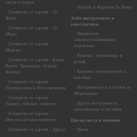
листа и клони
Хартии и Картони За Печат
Елементи от хартия - За
Жени
Хоби инструменти и
консумативи
Елементи от хартия - За
Предпазни
Мъже
самовъзстановяващи
Елементи от хартия -
подложки
Морски
Режещи, пробиващи и
Елементи от хартия - Къщи,
релеф
Врати, Прозорци, Огради,
Квилинг инструменти и
Фенери
пособия
Елементи от хартия -
Инструменти и пособия за
Пътешествия и Фото моменти
Моделиране
Елементи то хартия -
Други инструменти,
Такове, табелки, етикети
консумативи и пособия
Елементи от хартия -
Многопластови елементи
Цветя,листа и тичинки
Елементи от хартия - Други
Цветя