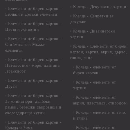
Коледа - Декупажни хартии
Елементи от бирен картон -
Бебшки и Детски елементи
Коелда - Салфетки за
декупаж
Елементи от бирен картон -
Цветя и Животни
Коледа - Дизайнерски
хартии
Елементи от бирен картон -
Стиймпънк и Мъжки
Коледа - Eлементи от бирен
елементи
картон, хартия, акрил, дърво,
глина, гипс
Елементи от бирен картон -
Пътешестия - море, планина
Коледа - елементи от
,транспорт
бирен картон
Елементи от бирен картон -
Коледа - елементи от
Други
хартия
Елементи от бирен картон -
Коледа - елементи от
За миниатюри, дълбоки
акрил, пластмаса, стирофом
рамки, бебешки съкровища и
Коледа - елементи от гипс
екслоадиращи кутии
и глина
Елементи от бирен картон -
Коледа - елементи от
Коледа и Зима