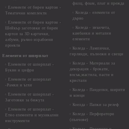
филц, фоам, плат и прежда
Елементи от бирен картон -
Коледа - елементи от
Тематични комплекти
дърво
Елементи от бирен картон -
Коледа - звънчета,
Шейкър заготовки от бирен
камбанки и метални
картон за 3D картички,
елементи
албуми, ръчно израбоени
проекти
Коледа - Лампички,
гирлянди, пълнежи и свещи
Елементи от шперплат
Коледа - Материали за
Елементи от шперплат -
декорация - брокати,
Букви и цифри
восък,мастила, пасти и
Елементи от шперплат
кристали
-Рамки и ъгли
Коледа - Панделки, ширити
Елементи от шперплат -
и конци
Заготовки за бижута
Коелда - Папки за релеф
Елементи от шперплат -
Коледа - Перфоратори
Етно елементи и музикални
(пънчове)
инструменти
Коледа - Предмети и