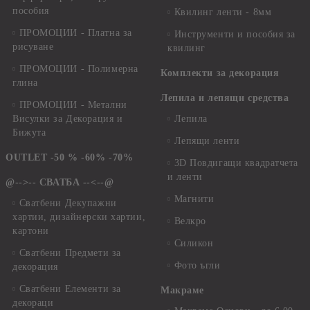
пособия
Квилинг ленти - 8мм
ПРОМОЦИИ - Платна за
Инструменти и пособия за
рисуване
квилинг
ПРОМОЦИИ - Полимерна
Комплекти за декорация
глина
Лепила и лепящи средства
ПРОМОЦИИ - Метални
Висулки за Декорация и
Лепила
Бижута
Лепящи ленти
OUTLET -50 % -60% -70%
3D Повдигащи квадратчета
и ленти
@-->-- СВАТБА --<--@
Магнити
Сватбени Декупажни
хартии, дизайнерски хартии,
Велкро
картони
Силикон
Сватбени Предмети за
Фото ъгли
декорация
Сватбени Елементи за
Макраме
декораци