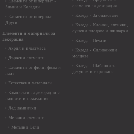
Елементи от шперплат -
елементи за декорация
Зимни и Коледни
Коледа - За опаковане
Елементи от шперплат -
Други
Коледа - Kлонки, елхички,
сушени плодове и шишарки
Елементи и материали за
декорация
Коледа - Печати
Акрил и пластмаса
Коледа - Силиконови
молдове
Дървени елементи
Коледа - Шаблони за
Елементи от филц, фоам и
декупаж и изрязване
плат
Естествени материали
Комплекти за декорации с
надписи и пожелания
Лед лампички
Метални елементи
Метални Ъгли