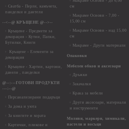
Макраме Основи - до 6,00
Сватба - Перли, камъчета,
см
панделки и дантели
Макраме Основи - 7,00 -
15,00 см
--<--@ КРЪЩЕНЕ @-->--
Макраме Основи - над 15,00
Кръщене - Предмети за
см
декорация - Кутии, Папки,
Бутилки, Книги
Макраме - Други материали
Кръщене - Елементи за
Опаковки
декорация
Мебелен обков и аксесоари
Кръщене - Хартии, картони,
данели , панделки
Дръжки
@--:---ГОТОВИ ПРОДУКТИ
Закачалки
---:--@
Крака за мебели
Персанализирани подаръци
Други аксесоари, материали
За дома и уюта
и инструменти
За книгите и хората
Моливи, маркери, химикали,
пастели и восъци
Картички, пликове и