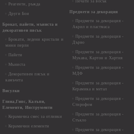
Печати за восък
Реагенти, ръжда
Предмети за декорация
Други Бои
Предмети за декорация -
Брокат, пайети, мъниста и
Акрил и пластмаса
декоративен пясък
Предмети за декорация -
Брокати, ледени кристали и
Дърво
мини перли
Предмети за декорация -
Пайети
Мукава, Картон и Хартия
Мъниста
Предмети за декорация -
МДФ
Декоративен пясък и
камъчета
Предмети за декорация -
Керамика и метал
Висулки
Предмети за декорация -
Глина,Гипс, Калъпи,
Стирофом
Елементи, Инструменти
Предмети за декорация -
Керамична смес за отливки
Стъкло
Керамични елементи
Предмети за декорация -