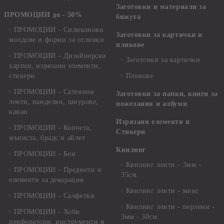
Заготовки и материали за
ПРОМОЦИИ до - 50%
бижута
ПРОМОЦИИ - Силиконови
Заготовки за картички и
молдове и форми за отливки
пликове
ПРОМОЦИИ - Дизайнерски
Заготовки за картички
хартии, изрязани елементи,
стикери
Пликове
ПРОМОЦИИ - Сатенени
Заготовки за папки, книги за
ленти, панделки, шнурове,
пожелания и албуми
канап
Изрязани елементи и
ПРОМОЦИИ - Копчета,
Стикери
мъниста, брадс и айлет
Квилинг
ПРОМОЦИИ - Бои
Квилинг ленти - 3мм -
ПРОМОЦИИ - Предмети и
35см.
елементи за декорация
Квилинг ленти - микс
ПРОМОЦИИ - Салфетки
Квилинг ленти - перлени -
ПРОМОЦИИ - Хоби
3мм - 30см.
перфоратори, инструменти и