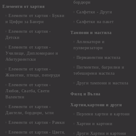
бордюри
Елементи от хартия
Салфетки - Други
Елементи от хартия - Букви
и Цифри за Банери
Салфетки на пакет
Елементи от хартия -
Тампони и мастила
Детски
Апликатори и
Елементи от хартия -
пулверизатори
Училище, Дипломиране и
Перманентни мастила
Абитуриентски
Пигментни, багрилни и
Елементи от хартия -
тебеширени мастила
Животни, птици, пеперуди
Други тампони и мастила
Елементи от хартия -
Любов, Сватба, Свети
Филц и Вълна
Валентин
Хартии,картони и други
Елементи от хартия -
Дантели, бордюри, ъгли
Перлени хартии и картони
Елементи от хартия - Рамки
Хартии и картони
Елементи от хартия - Цветя,
Други Хартии и картони