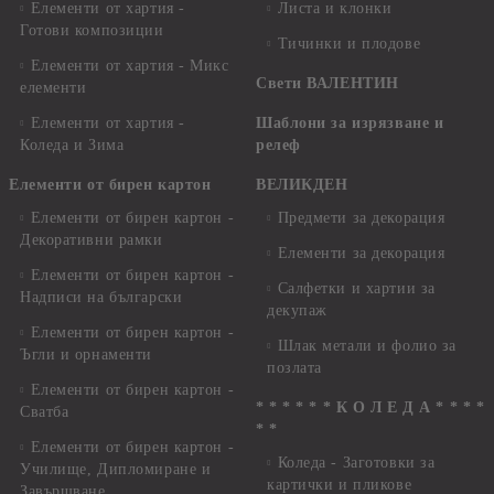
Елементи от хартия -
Листа и клонки
Готови композиции
Тичинки и плодове
Елементи от хартия - Микс
Свети ВАЛЕНТИН
елементи
Елементи от хартия -
Шаблони за изрязване и
Коледа и Зима
релеф
Елементи от бирен картон
ВЕЛИКДЕН
Елементи от бирен картон -
Предмети за декорация
Декоративни рамки
Елементи за декорация
Елементи от бирен картон -
Салфетки и хартии за
Надписи на български
декупаж
Елементи от бирен картон -
Шлак метали и фолио за
Ъгли и орнаменти
позлата
Елементи от бирен картон -
* * * * * * К О Л Е Д А * * * *
Сватба
* *
Елементи от бирен картон -
Коледа - Заготовки за
Училище, Дипломиране и
картички и пликове
Завършване