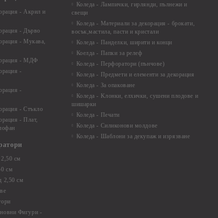
Коледа - Лампички, гирлянди, пълнежи и
орация - Акрил и
свещи
Коледа - Материали за декорация - брокати,
орация - Дърво
восък,мастила, пасти и кристали
орация - Мукава,
Коледа - Панделки, ширити и конци
Коелда - Папки за релеф
корация - МДФ
Коледа - Перфоратори (пънчове)
орация -
Коледа - Предмети и елементи за декорация
Коледа - За опаковане
орация -
Коледа - Kлонки, елхички, сушени плодове и
шишарки
орация - Стъкло
Коледа - Печати
орация - Плат,
Коледа - Силиконови молдове
елофан
Коледа - Шаблони за декупаж и изрязване
ратори
2,50 см
50 см
 2,50 см
ве
тори
новни Фигури -