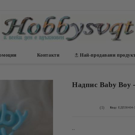
омоции
Контакти
Най-продавани продук
Надпис Baby Boy 
(1)
Код:
ЕДП30404-
..