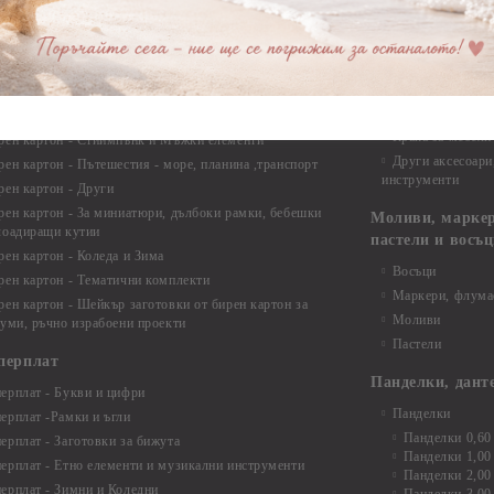
Опаковки
рен картон - Ъгли и орнаменти
рен картон - Сватба
Мебелен обков 
рен картон - Училище, Дипломиране и Завършване
Дръжки
рен картон - Бебшки и Детски елементи
Закачалки
рен картон - Цветя и Животни
Крака за мебели
рен картон - Стиймпънк и Мъжки елементи
Други аксесоари
рен картон - Пътешестия - море, планина ,транспорт
инструменти
рен картон - Други
рен картон - За миниатюри, дълбоки рамки, бебешки
Моливи, маркер
лоадиращи кутии
пастели и восъ
рен картон - Коледа и Зима
Восъци
рен картон - Тематични комплекти
Маркери, флума
рен картон - Шейкър заготовки от бирен картон за
Моливи
буми, ръчно израбоени проекти
Пастели
перплат
Панделки, дант
ерплат - Букви и цифри
Панделки
ерплат -Рамки и ъгли
Панделки 0,60
ерплат - Заготовки за бижута
Панделки 1,00
ерплат - Етно елементи и музикални инструменти
Панделки 2,00
ерплат - Зимни и Коледни