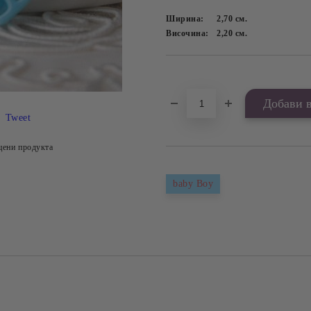
Ширина:
2,70
см.
Височина:
2,20
см.
Добави в желани
Tweet
цени продукта
baby Boy