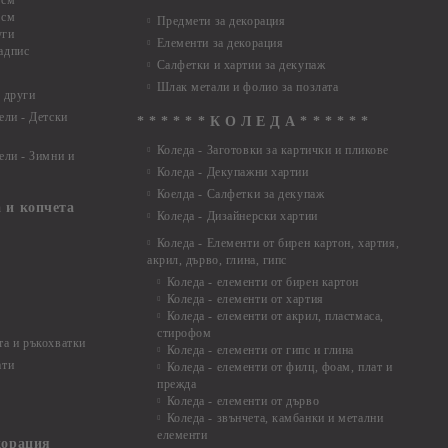
 см
 см
Предмети за декорация
уги
Елементи за декорация
адпис
Салфетки и хартии за декупаж
Шлак метали и фолио за позлата
 други
ели - Детски
* * * * * * К О Л Е Д А * * * * * *
Коледа - Заготовки за картички и пликове
ели - Зимни и
Коледа - Декупажни хартии
Коелда - Салфетки за декупаж
 и копчета
Коледа - Дизайнерски хартии
Коледа - Eлементи от бирен картон, хартия,
акрил, дърво, глина, гипс
Коледа - елементи от бирен картон
Коледа - елементи от хартия
Коледа - елементи от акрил, пластмаса,
стирофом
а и ръкохватки
Коледа - елементи от гипс и глина
ати
Коледа - елементи от филц, фоам, плат и
прежда
Коледа - елементи от дърво
Коледа - звънчета, камбанки и метални
елементи
корация