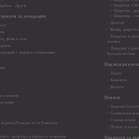
Панделки 3,00
Панделки 4,00
ерплат - Други
Панделки - др
Панделки - с н
териали за декорация
Дантели
аса
Конци, ширити и
нти
Панделки и дант
лц, фоам и плат
мотиви
ериали
Панделки и дант
екорации с надписи и пожелания
Коледни мотиви
Перли,камъчета
нти
Перли
и
Камъчета
Копчета
и елементи
Печати
часовник
Акрилни блокчет
Силиконови печ
Гумени печати
играчки,Пухкава тел и Помпони
Печати за восък
 тиксо, пиафлора и хартии за опаковане
Предмети за де