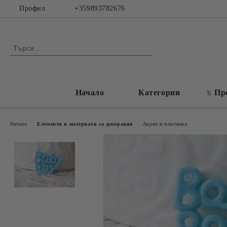
Профил
+359893782676
Начало
Категории
Пр
Начало
Елементи и материали за декорация
Акрил и пластмаса