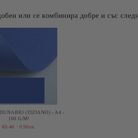
добен или се комбинира добре и със следн
DUNABIO (TIZIANO) - A4 -
160 G/M²
€0.46
0.90лв.