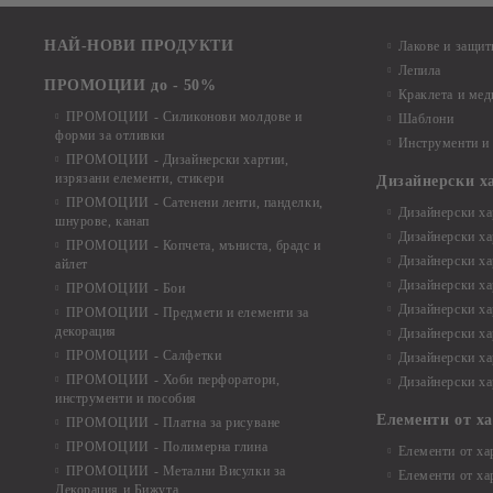
НАЙ-НОВИ ПРОДУКТИ
Лакове и защит
Лепила
ПРОМОЦИИ до - 50%
Краклета и ме
ПРОМОЦИИ - Силиконови молдове и
Шаблони
форми за отливки
Инструменти и
ПРОМОЦИИ - Дизайнерски хартии,
изрязани елементи, стикери
Дизайнерски х
ПРОМОЦИИ - Сатенени ленти, панделки,
Дизайнерски хар
шнурове, канап
Дизайнерски хар
ПРОМОЦИИ - Копчета, мъниста, брадс и
Дизайнерски хар
айлет
Дизайнерски ха
ПРОМОЦИИ - Бои
Дизайнерски хар
ПРОМОЦИИ - Предмети и елементи за
декорация
Дизайнерски ха
ПРОМОЦИИ - Салфетки
Дизайнерски ха
ПРОМОЦИИ - Хоби перфоратори,
Дизайнерски ха
инструменти и пособия
Елементи от х
ПРОМОЦИИ - Платна за рисуване
ПРОМОЦИИ - Полимерна глина
Елементи от ха
ПРОМОЦИИ - Метални Висулки за
Елементи от ха
Декорация и Бижута