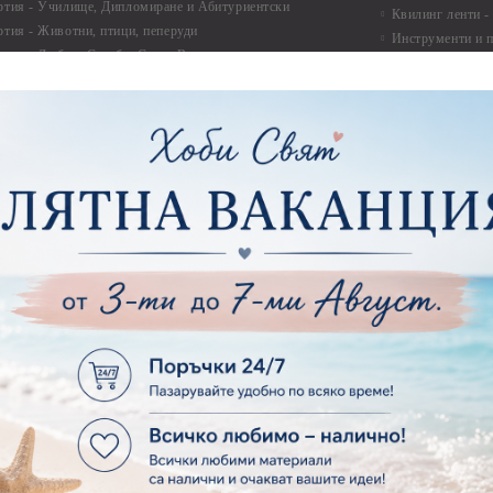
ртия - Училище, Дипломиране и Абитуриентски
Квилинг ленти -
ртия - Животни, птици, пеперуди
Инструменти и п
ртия - Любов, Сватба, Свети Валентин
квилинг
ртия - Дантели, бордюри, ъгли
Комплекти за д
ртия - Рамки
ртия - Цветя, листа и клони
Лепила и лепящ
ртия - За Жени
Лепила
ртия - За Мъже
Лепящи ленти
ртия - Морски
3D Повдигащи к
ртия - Къщи, Врати, Прозорци, Огради, Фенери
ленти
ртия - Пътешествия и Фото моменти
Магнити
тия - Такове, табелки, етикети
Велкро
ртия - Многопластови елементи
Силикон
ртия - Други
Фото ъгли
ртия - Готови композиции
Макраме
ртия - Микс елементи
ртия - Коледа и Зима
Макраме Основи 
Макраме Основи 
ирен картон
Макраме Основи 
рен картон - Декоративни рамки
Макраме - Друг
рен картон - Надписи на български