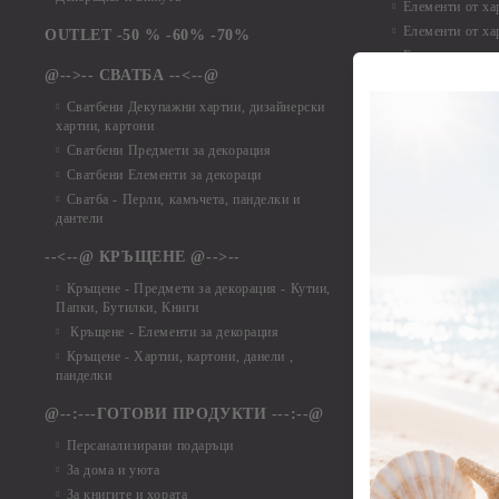
Елементи от ха
Елементи от ха
OUTLET -50 % -60% -70%
Елементи от ха
@-->-- СВАТБА --<--@
Елементи от ха
Елементи от ха
Сватбени Декупажни хартии, дизайнерски
хартии, картони
Елементи от ха
Сватбени Предмети за декорация
Елементи от ха
Сватбени Елементи за декораци
Елементи от ха
Сватба - Перли, камъчета, панделки и
Елементи от ха
дантели
Елементи от ха
Елементи от ха
--<--@ КРЪЩЕНЕ @-->--
Елементи то хар
Кръщене - Предмети за декорация - Кутии,
Елементи от ха
Папки, Бутилки, Книги
Елементи от ха
Кръщене - Елементи за декорация
Елементи от ха
Кръщене - Хартии, картони, данели ,
Елементи от ха
панделки
Елементи от ха
@--:---ГОТОВИ ПРОДУКТИ ---:--@
Елементи от б
Персанализирани подаръци
Елементи от би
За дома и уюта
Елементи от би
За книгите и хората