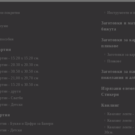
ни покрития
Инструменти и 
Заготовки и ма
диуми
бижута
 пособия
Заготовки за к
пликове
артии
Заготовки за ка
тии - 15.20 х 15.20 см.
Пликове
тии - 20.30 х 20.30 см.
тии - 30.50 х 30.50 см.
Заготовки за па
пожелания и ал
ртии - 21,00 х 29,70 см
тии - 15.20 x 30.50 см.
Изрязани елеме
ртии - други
Стикери
ртии - Сватби
ртии - Детски
Квилинг
Квилинг ленти -
артия
Квилинг ленти -
ртия - Букви и Цифри за Банери
Квилинг ленти -
ртия - Детски
30см.