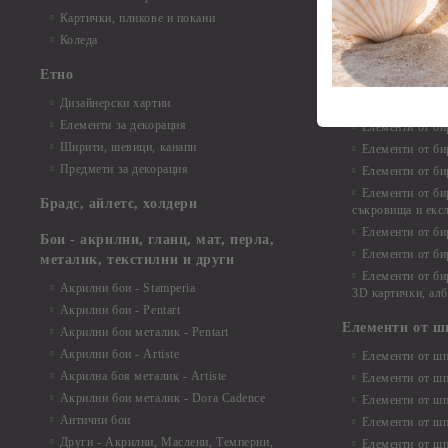
Елементи от би
Картички, пликове и покани
Елементи от би
Коледа
Елементи от би
Етно
Елементи от би
Дизайнерски хартии
Елементи от би
Елементи за декорация
Елементи от би
Ширити, шевици, канапи
Елементи от би
Предмети за декорация
Елементи от би
Елементи от би
Брадс, айлетс, холдери
съкровища и екс
Елементи от би
Бои - акрилни, гланц, мат, перла,
Елементи от би
металик, текстилни и други
Елементи от би
Акрилни бои - Stamperia
3D картички, ал
Акрилни бои - Pentart
Елементи от ш
Акрилни бои металик - Pentart
Акрилни бои - Artiste
Елементи от шп
Акрилна боя металик - Artiste
Елементи от шп
Акрилни бои металик - Dora Cadence
Елементи от шп
Антични бои
Елементи от шп
Други - Акрилни, Маслени, Темперни,
Елементи от шп