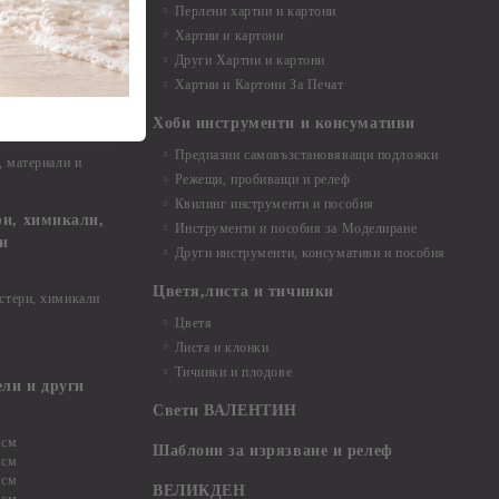
Перлени хартии и картони
Хартии и картони
и аксесоари
Други Хартии и картони
Хартии и Картони За Печат
Хоби инструменти и консумативи
Предпазни самовъзстановяващи подложки
, материали и
Режещи, пробиващи и релеф
Квилинг инструменти и пособия
и, химикали,
Инструменти и пособия за Моделиране
ци
Други инструменти, консумативи и пособия
Цветя,листа и тичинки
стери, химикали
Цветя
Листа и клонки
Тичинки и плодове
ели и други
Свети ВАЛЕНТИН
 см
Шаблони за изрязване и релеф
 см
 см
ВЕЛИКДЕН