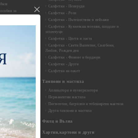
 8мм
Салфетки - Пеперуди
особия за
Салфетки - Рози
Салфетки - Пътешествия и пейзажи
екорация
Салфетки - Кухненски мотиви, плодове и
зеленчуци
и средства
Салфетки - Цветя и листа
Салфетки - Свети Валентин, Сватбени,
Любов, Рожден ден
Салфетки - Фонове и бордюри
вадратчета и
Салфетки - Други
Салфетки на пакет
Тампони и мастила
Апликатори и пулверизатори
Перманентни мастила
Пигментни, багрилни и тебеширени мастила
Други тампони и мастила
- до 6,00 см
- 7,00 - 15,00 см
Филц и Вълна
- над 15,00 см
и материали
Хартии,картони и други