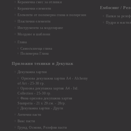
Керамична смес за отливки
Ембосинг / Рел
Керамични елементи
Елементи от полимерна глина и полирезин
Папки за релеф
Пластични елементи
Пудри и мастил
Инструменти за моделиране
Молдове и шаблони
Глина
Самосъхнеща глина
Полимерна Глина
Приложни техники и Декупаж
Декупажна хартия
Оризова декупажна хартия А4 - Alchemy
of Art - 25-30 гр.
Оризова декупажна хартия А4 - Itd.
Collection - 25-30 гр.
Фина оризова декупажна хартия
Stamperia - 21 х 29.см. - 28гр.
Декупажна хартия - Други
Антични пасти
Вакс пасти
Грунд, Основи, Релефни пасти