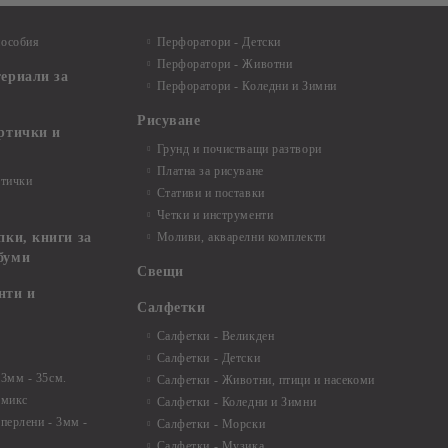
пособия
Перфоратори - Детски
Перфоратори - Животни
териали за
Перфоратори - Коледни и Зимни
Рисуване
артички и
Грунд и почистващи разтвори
Платна за рисуване
ртички
Стативи и поставки
Четки и инструменти
пки, книги за
Моливи, акварелни комплекти
буми
Свещи
нти и
Салфетки
Салфетки - Великден
Салфетки - Детски
 3мм - 35см.
Салфетки - Животни, птици и насекоми
 микс
Салфетки - Коледни и Зимни
 перлени - 3мм -
Салфетки - Морски
Салфетки - Музика