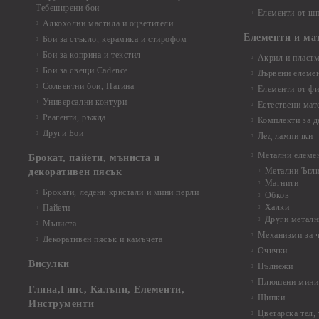
Тебеширени бои
Елементи от шп
Алкохолни мастила и оцветители
Елементи и ма
Бои за стъкло, керамика и стирофом
Бои за коприна и текстил
Акрил и пластм
Бои за свещи Cadence
Дървени елеме
Солвентни бои, Патина
Елементи от фи
Универсални контури
Естествени мат
Реагенти, ръжда
Комплекти за д
Други Бои
Лед лампички
Метални елеме
Брокат, пайети, мъниста и
Метални Ъгл
декоративен пясък
Магнити
Брокати, ледени кристали и мини перли
Обков
Халки
Пайети
Други металн
Мъниста
Механизми за 
Декоративен пясък и камъчета
Очички
Висулки
Пълнежи
Плюшени мини 
Глина,Гипс, Калъпи, Елементи,
Щипки
Инструменти
Цветарска тел,