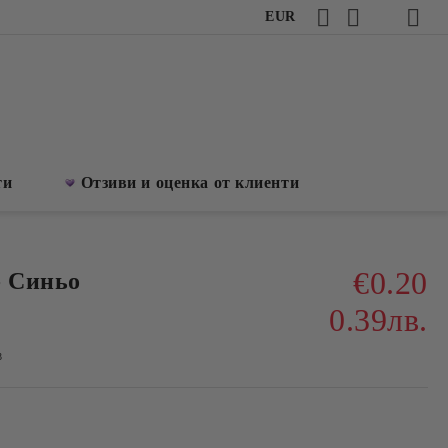
EUR
ти
Отзиви и оценка от клиенти
€0.20
- Синьо
0.39лв.
3