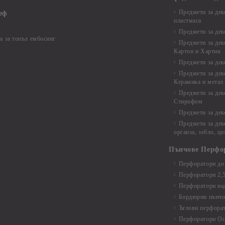
Предмети за дек
еф
пластмаса
Предмети за дек
а за топъл ембосинг
Предмети за дек
Картон и Хартия
Предмети за де
Предмети за дек
Керамика и метал
Предмети за дек
Стирофом
Предмети за дек
Предмети за дек
органза, зебло, ц
Пънчове Перфо
Перфоратори до 
Перфоратори 2,
Перфоратори над
Бордюрни пънчо
Ъглови перфора
Перфоратори Ос