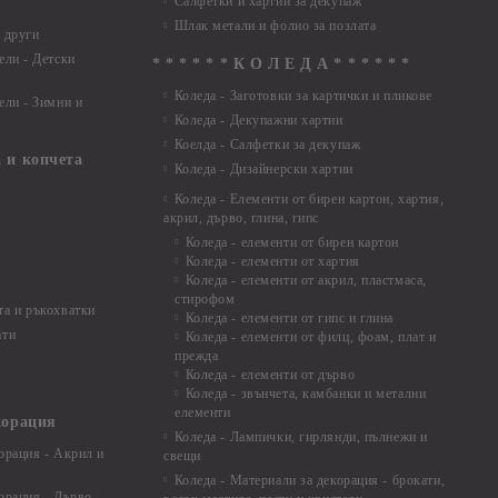
Салфетки и хартии за декупаж
Шлак метали и фолио за позлата
 други
ели - Детски
* * * * * * К О Л Е Д А * * * * * *
Коледа - Заготовки за картички и пликове
ели - Зимни и
Коледа - Декупажни хартии
Коелда - Салфетки за декупаж
 и копчета
Коледа - Дизайнерски хартии
Коледа - Eлементи от бирен картон, хартия,
акрил, дърво, глина, гипс
Коледа - елементи от бирен картон
Коледа - елементи от хартия
Коледа - елементи от акрил, пластмаса,
стирофом
а и ръкохватки
Коледа - елементи от гипс и глина
ати
Коледа - елементи от филц, фоам, плат и
прежда
Коледа - елементи от дърво
Коледа - звънчета, камбанки и метални
елементи
корация
Коледа - Лампички, гирлянди, пълнежи и
орация - Акрил и
свещи
Коледа - Материали за декорация - брокати,
орация - Дърво