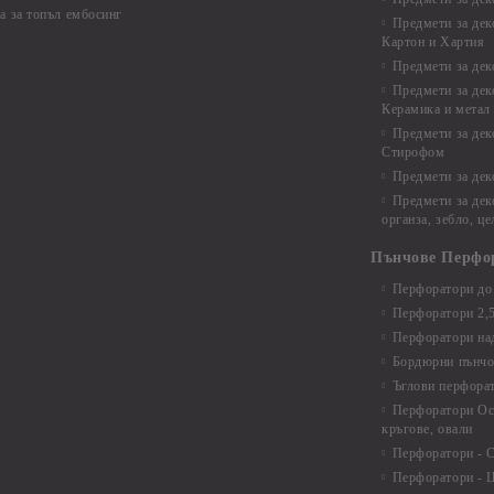
а за топъл ембосинг
Предмети за дек
Картон и Хартия
Предмети за де
Предмети за дек
Керамика и метал
Предмети за дек
Стирофом
Предмети за дек
Предмети за дек
органза, зебло, ц
Пънчове Перфо
Перфоратори до 
Перфоратори 2,
Перфоратори над
Бордюрни пънчо
Ъглови перфора
Перфоратори Ос
кръгове, овали
Перфоратори - С
Перфоратори - Ц