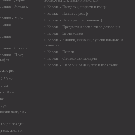
восък,мастила, пасти и кристали
орация - Мукава,
Коледа - Панделки, ширити и конци
Коелда - Папки за релеф
корация - МДФ
Коледа - Перфоратори (пънчове)
орация -
Коледа - Предмети и елементи за декорация
Коледа - За опаковане
орация -
Коледа - Kлонки, елхички, сушени плодове и
шишарки
орация - Стъкло
Коледа - Печати
орация - Плат,
Коледа - Силиконови молдове
елофан
Коледа - Шаблони за декупаж и изрязване
ратори
2,50 см
50 см
 2,50 см
ве
тори
новни Фигури -
ърца и звезди
ветя, листа и