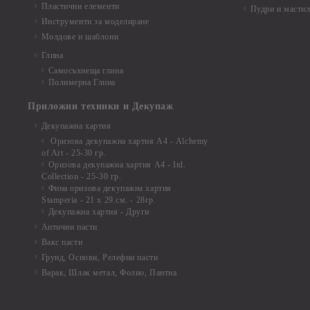
Пластични елементи
Пудри и мастил
Инструменти за моделиране
Молдове и шаблони
Глина
Самосъхнеща глина
Полимерна Глина
Приложни техники и Декупаж
Декупажна хартия
Оризова декупажна хартия А4 - Alchemy
of Art - 25-30 гр.
Оризова декупажна хартия А4 - Itd.
Collection - 25-30 гр.
Фина оризова декупажна хартия
Stamperia - 21 х 29.см. - 28гр.
Декупажна хартия - Други
Антични пасти
Вакс пасти
Грунд, Основи, Релефни пасти
Варак, Шлак метал, Фолио, Пантна