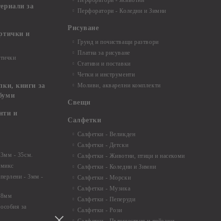
Перфоратори - Животни
териали за
Перфоратори - Коледни и Зимни
Рисуване
артички и
Грунд и почистващи разтвори
Платна за рисуване
ртички
Стативи и поставки
Четки и инструменти
пки, книги за
Моливи, акварелни комплекти
буми
Свещи
нти и
Салфетки
Салфетки - Великден
Салфетки - Детски
 3мм - 35см.
Салфетки - Животни, птици и насекоми
 микс
Салфетки - Коледни и Зимни
 перлени - 3мм -
Салфетки - Морски
Салфетки - Музика
 8мм
Салфетки - Пеперуди
особия за
Салфетки - Рози