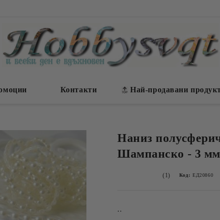
омоции
Контакти
Най-продавани продук
Наниз полусферич
Шампанско - 3 мм. 
(1)
Код:
ЕД20860
..