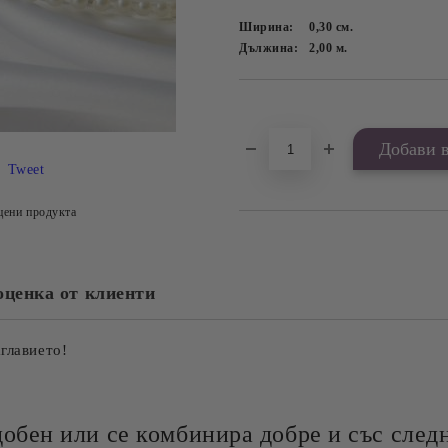
Ширина:
0,30
см.
Дължина:
2,00
м.
Добави в желани
Tweet
цени продукта
оценка от клиенти
аглавието!
добен или се комбинира добре и със следн