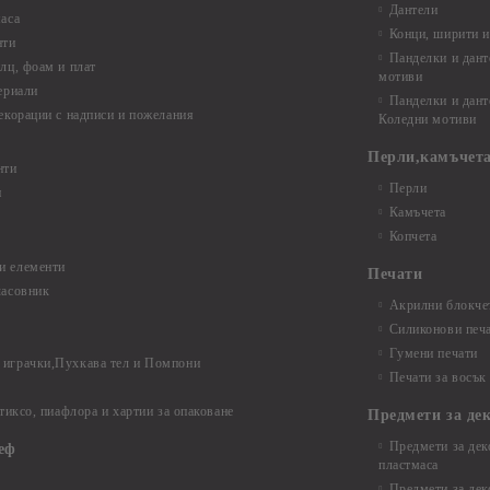
Дантели
аса
Конци, ширити и
нти
Панделки и дант
лц, фоам и плат
мотиви
ериали
Панделки и дант
екорации с надписи и пожелания
Коледни мотиви
Перли,камъчета
нти
Перли
и
Камъчета
Копчета
и елементи
Печати
часовник
Акрилни блокчет
Силиконови печ
Гумени печати
играчки,Пухкава тел и Помпони
Печати за восък
 тиксо, пиафлора и хартии за опаковане
Предмети за де
Предмети за дек
еф
пластмаса
Предмети за дек