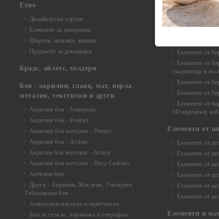
Етно
Елементи от би
Дизайнерски хартии
Елементи от би
Елементи за декорация
Елементи от би
Ширити, шевици, канапи
Елементи от би
Предмети за декорация
Елементи от би
Елементи от би
Брадс, айлетс, холдери
съкровища и екс
Елементи от би
Бои - акрилни, гланц, мат, перла,
Елементи от би
металик, текстилни и други
Елементи от би
Акрилни бои - Stamperia
3D картички, ал
Акрилни бои - Pentart
Елементи от ш
Акрилни бои металик - Pentart
Акрилни бои - Artiste
Елементи от шп
Акрилна боя металик - Artiste
Елементи от шп
Акрилни бои металик - Dora Cadence
Елементи от шп
Антични бои
Елементи от шп
Други - Акрилни, Маслени, Темперни,
Елементи от шп
Тебеширени бои
Елементи от шп
Алкохолни мастила и оцветители
Елементи и ма
Бои за стъкло, керамика и стирофом