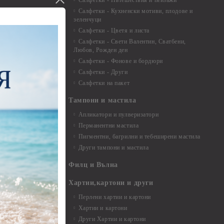
Салфетки - Пътешествия и пейзажи
екорация
Салфетки - Кухненски мотиви, плодове и
зеленчуци
и средства
Салфетки - Цветя и листа
Салфетки - Свети Валентин, Сватбени,
Любов, Рожден ден
Салфетки - Фонове и бордюри
вадратчета и
Салфетки - Други
Салфетки на пакет
Тампони и мастила
Апликатори и пулверизатори
Перманентни мастила
Пигментни, багрилни и тебеширени мастила
Други тампони и мастила
- до 6,00 см
- 7,00 - 15,00 см
Филц и Вълна
- над 15,00 см
и материали
Хартии,картони и други
Перлени хартии и картони
Хартии и картони
и аксесоари
Други Хартии и картони