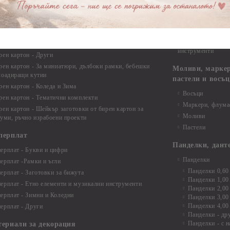
Дръжки
рен картон - Бебшки и Детски елементи
Закачалки
рен картон - Цветя и Животни
Крака за мебели
рен картон - Стиймпънк и Мъжки елементи
Други аксесоари
рен картон - Пътешестия - море, планина ,транспорт
инструменти
рен картон - Други
рен картон - За миниатюри, дълбоки рамки, бебешки
Моливи, маркер
лоадиращи кутии
пастели и восъ
рен картон - Коледа и Зима
Восъци
рен картон - Тематични комплекти
Маркери, флума
рен картон - Шейкър заготовки от бирен картон за
Моливи
буми, ръчно израбоени проекти
Пастели
перплат
Панделки, дант
ерплат - Букви и цифри
Панделки
ерплат -Рамки и ъгли
Панделки 0,60
ерплат - Заготовки за бижута
Панделки 1,00
ерплат - Етно елементи и музикални инструменти
Панделки 2,00
ерплат - Зимни и Коледни
Панделки 3,00
Панделки 4,00
ерплат - Други
Панделки - др
Панделки - с н
териали за декорация