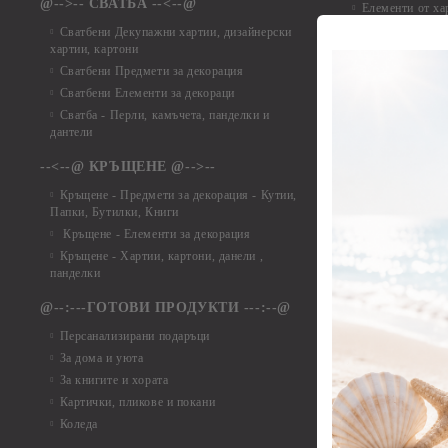
@-->-- СВАТБА --<--@
Елементи от ха
Елементи от ха
Сватбени Декупажни хартии, дизайнерски
хартии, картони
Елементи от ха
Сватбени Предмети за декорация
Елементи от ха
Сватбени Елементи за декораци
Елементи от ха
Сватба - Перли, камъчета, панделки и
Елементи от ха
дантели
Елементи от ха
Елементи от ха
--<--@ КРЪЩЕНЕ @-->--
Елементи то хар
Кръщене - Предмети за декорация - Кутии,
Елементи от ха
Папки, Бутилки, Книги
Елементи от ха
Кръщене - Елементи за декорация
Елементи от ха
Кръщене - Хартии, картони, данели ,
Елементи от ха
панделки
Елементи от ха
@--:---ГОТОВИ ПРОДУКТИ ---:--@
Елементи от б
Персанализирани подаръци
Елементи от би
За дома и уюта
Елементи от би
За книгите и хората
Елементи от би
Картички, пликове и покани
Елементи от би
Коледа
Елементи от би