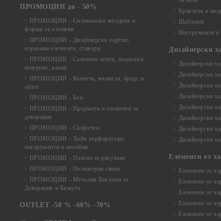
Лепила
ПРОМОЦИИ до - 50%
Краклета и ме
ПРОМОЦИИ - Силиконови молдове и
Шаблони
форми за отливки
Инструменти и
ПРОМОЦИИ - Дизайнерски хартии,
изрязани елементи, стикери
Дизайнерски х
ПРОМОЦИИ - Сатенени ленти, панделки,
Дизайнерски хар
шнурове, канап
Дизайнерски хар
ПРОМОЦИИ - Копчета, мъниста, брадс и
Дизайнерски хар
айлет
Дизайнерски ха
ПРОМОЦИИ - Бои
Дизайнерски хар
ПРОМОЦИИ - Предмети и елементи за
декорация
Дизайнерски ха
ПРОМОЦИИ - Салфетки
Дизайнерски ха
ПРОМОЦИИ - Хоби перфоратори,
Дизайнерски ха
инструменти и пособия
Елементи от х
ПРОМОЦИИ - Платна за рисуване
ПРОМОЦИИ - Полимерна глина
Елементи от ха
ПРОМОЦИИ - Метални Висулки за
Елементи от ха
Декорация и Бижута
Елементи от ха
Елементи от ха
OUTLET -50 % -60% -70%
Елементи от ха