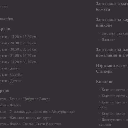
Заготовки и ма
диуми
бижута
 пособия
Заготовки за к
пликове
артии
Заготовки за ка
тии - 15.20 х 15.20 см.
Пликове
тии - 20.30 х 20.30 см.
тии - 30.50 х 30.50 см.
Заготовки за па
пожелания и ал
ртии - 21,00 х 29,70 см
тии - 15.20 x 30.50 см.
Изрязани елеме
ртии - други
Стикери
ртии - Сватби
ртии - Детски
Квилинг
Квилинг ленти -
артия
Квилинг ленти -
ртия - Букви и Цифри за Банери
Квилинг ленти -
ртия - Детски
30см.
ртия - Училище, Дипломиране и Абитуриентски
Квилинг ленти -
ртия - Животни, птици, пеперуди
Инструменти и п
ртия - Любов, Сватба, Свети Валентин
квилинг