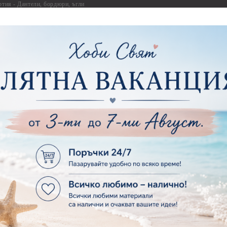
ртия - Дантели, бордюри, ъгли
Комплекти за д
ртия - Рамки
ртия - Цветя, листа и клони
Лепила и лепящ
ртия - За Жени
Лепила
ртия - За Мъже
Лепящи ленти
ртия - Морски
3D Повдигащи к
ртия - Къщи, Врати, Прозорци, Огради, Фенери
ленти
ртия - Пътешествия и Фото моменти
Магнити
тия - Такове, табелки, етикети
Велкро
ртия - Многопластови елементи
Силикон
ртия - Други
Фото ъгли
ртия - Готови композиции
Макраме
ртия - Микс елементи
ртия - Коледа и Зима
Макраме Основи 
Макраме Основи 
ирен картон
Макраме Основи 
рен картон - Декоративни рамки
Макраме - Друг
рен картон - Надписи на български
Опаковки
рен картон - Ъгли и орнаменти
рен картон - Сватба
Мебелен обков 
рен картон - Училище, Дипломиране и Завършване