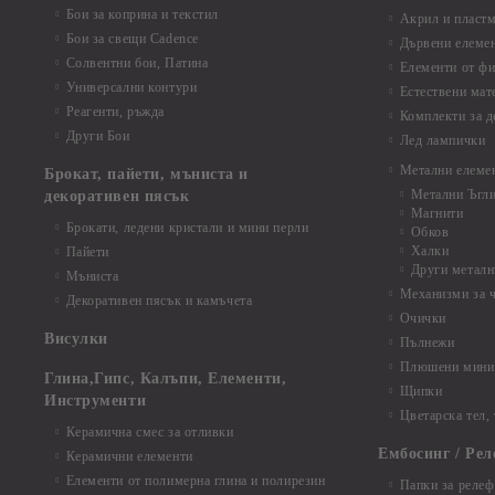
Бои за коприна и текстил
Акрил и пластм
Бои за свещи Cadence
Дървени елеме
Солвентни бои, Патина
Елементи от фи
Универсални контури
Естествени мат
Реагенти, ръжда
Комплекти за д
Други Бои
Лед лампички
Метални елеме
Брокат, пайети, мъниста и
Метални Ъгл
декоративен пясък
Магнити
Брокати, ледени кристали и мини перли
Обков
Халки
Пайети
Други металн
Мъниста
Механизми за 
Декоративен пясък и камъчета
Очички
Висулки
Пълнежи
Плюшени мини 
Глина,Гипс, Калъпи, Елементи,
Щипки
Инструменти
Цветарска тел,
Керамична смес за отливки
Ембосинг / Рел
Керамични елементи
Елементи от полимерна глина и полирезин
Папки за релеф