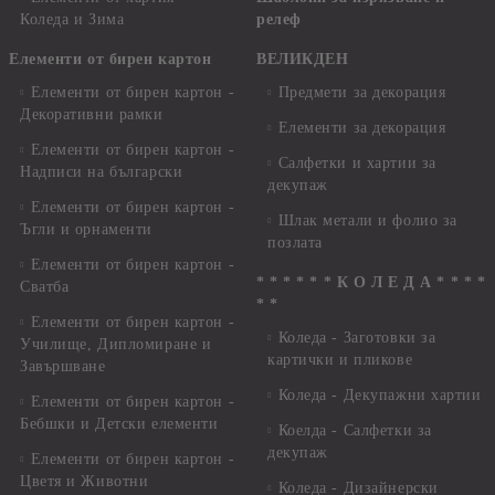
Коледа и Зима
релеф
Елементи от бирен картон
ВЕЛИКДЕН
Елементи от бирен картон -
Предмети за декорация
Декоративни рамки
Елементи за декорация
Елементи от бирен картон -
Салфетки и хартии за
Надписи на български
декупаж
Елементи от бирен картон -
Шлак метали и фолио за
Ъгли и орнаменти
позлата
Елементи от бирен картон -
* * * * * * К О Л Е Д А * * * *
Сватба
* *
Елементи от бирен картон -
Коледа - Заготовки за
Училище, Дипломиране и
картички и пликове
Завършване
Коледа - Декупажни хартии
Елементи от бирен картон -
Бебшки и Детски елементи
Коелда - Салфетки за
декупаж
Елементи от бирен картон -
Цветя и Животни
Коледа - Дизайнерски