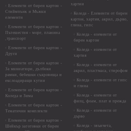
хартии
Елементи от бирен картон -
Стиймпънк и Мъжки
Коледа - Eлементи от бирен
елементи
картон, хартия, акрил, дърво,
глина, гипс
Елементи от бирен картон -
Пътешестия - море, планина
Коледа - елементи от
,транспорт
бирен картон
Елементи от бирен картон -
Коледа - елементи от
Други
хартия
Елементи от бирен картон -
Коледа - елементи от
За миниатюри, дълбоки
акрил, пластмаса, стирофом
рамки, бебешки съкровища и
Коледа - елементи от гипс
екслоадиращи кутии
и глина
Елементи от бирен картон -
Коледа - елементи от
Коледа и Зима
филц, фоам, плат и прежда
Елементи от бирен картон -
Коледа - елементи от
Тематични комплекти
дърво
Елементи от бирен картон -
Коледа - звънчета,
Шейкър заготовки от бирен