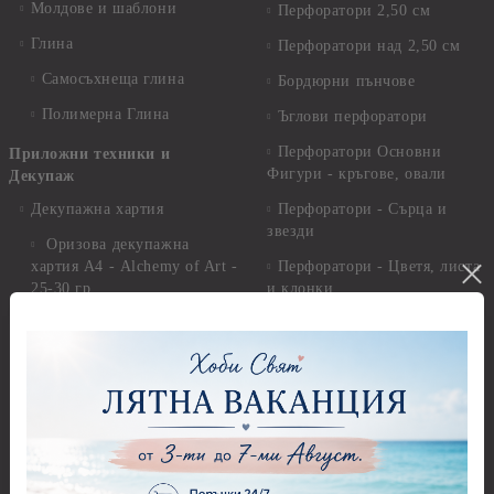
Молдове и шаблони
Перфоратори 2,50 см
Глина
Перфоратори над 2,50 см
Самосъхнеща глина
Бордюрни пънчове
Полимерна Глина
Ъглови перфоратори
Перфоратори Основни
Приложни техники и
Фигури - кръгове, овали
Декупаж
Декупажна хартия
Перфоратори - Сърца и
звезди
Оризова декупажна
хартия А4 - Alchemy of Art -
Перфоратори - Цветя, листа
25-30 гр.
и клонки
Оризова декупажна хартия
Перфоратори - Детски
А4 - Itd. Collection - 25-30
Перфоратори - Животни
гр.
Перфоратори - Коледни и
Фина оризова декупажна
Зимни
хартия Stamperia - 21 х
29.см. - 28гр.
Рисуване
Декупажна хартия - Други
Грунд и почистващи