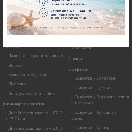
разтвори
Антични пасти
Платна за рисуване
Вакс пасти
Стативи и поставки
Грунд, Основи, Релефни
пасти
Четки и инструменти
Варак, Шлак метал, Фолио,
Моливи, акварелни
Пантна
комплекти
Лакове и защитни покрития
Свещи
Лепила
Салфетки
Краклета и медиуми
Салфетки - Великден
Шаблони
Салфетки - Детски
Инструменти и пособия
Салфетки - Животни, птици
и насекоми
Дизайнерски хартии
Салфетки - Коледни и
Дизайнерски хартии - 15.20
Зимни
х 15.20 см.
Салфетки - Морски
Дизайнерски хартии - 20.30