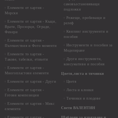
самовъзстановяващи
Елементи от хартия -
подложки
Морски
Режещи, пробиващи и
Елементи от хартия - Къщи,
релеф
Врати, Прозорци, Огради,
Квилинг инструменти и
Фенери
пособия
Елементи от хартия -
Инструменти и пособия за
Пътешествия и Фото моменти
Моделиране
Елементи то хартия -
Други инструменти,
Такове, табелки, етикети
консумативи и пособия
Елементи от хартия -
Многопластови елементи
Цветя,листа и тичинки
Елементи от хартия - Други
Цветя
Елементи от хартия -
Листа и клонки
Готови композиции
Тичинки и плодове
Елементи от хартия - Микс
Свети ВАЛЕНТИН
елементи
Елементи от хартия -
Шаблони за изрязване и