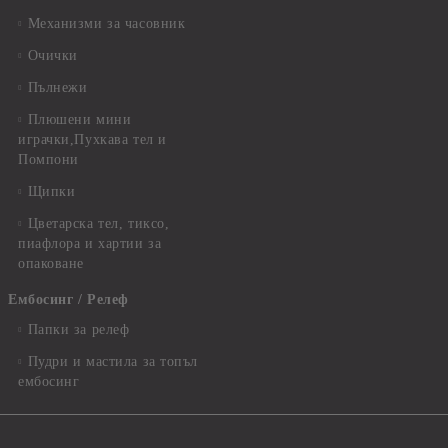
Механизми за часовник
Очички
Пълнежи
Плюшени мини
играчки,Пухкава тел и
Помпони
Щипки
Цветарска тел, тиксо,
пиафлора и хартии за
опаковане
Ембосинг / Релеф
Папки за релеф
Пудри и мастила за топъл
ембосинг