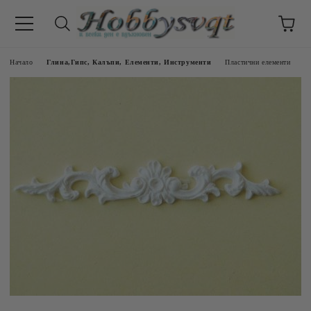
Начало
Глина,Гипс, Калъпи, Елементи, Инструменти
Пластични елементи