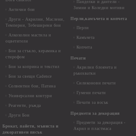
Панделки и дантели -
Зимни и Коледни мотиви
Антични бои
Перли,камъчета и копчета
Други - Акрилни, Маслени,
Темперни, Тебеширени бои
Перли
Алкохолни мастила и
Камъчета
оцветители
Копчета
Бои за стъкло, керамика и
стирофом
Печати
Бои за коприна и текстил
Акрилни блокчета и
ръкохватки
Бои за свещи Cadence
Силиконови печати
Солвентни бои, Патина
Гумени печати
Универсални контури
Печати за восък
Реагенти, ръжда
Предмети за декорация
Други Бои
Предмети за декорация -
Брокат, пайети, мъниста и
Акрил и пластмаса
декоративен пясък