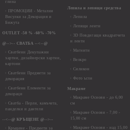
глина
Лепила и лепящи средства
ПРОМОЦИИ - Метални
Висулки за Декорация и
Лепила
Бижута
Лепящи ленти
OUTLET -50 % -60% -70%
3D Повдигащи квадратчета
и ленти
@-->-- СВАТБА --<--@
Магнити
Сватбени Декупажни
хартии, дизайнерски хартии,
Велкро
картони
Силикон
Сватбени Предмети за
Фото ъгли
декорация
Сватбени Елементи за
Макраме
декораци
Макраме Основи - до 6,00
Сватба - Перли, камъчета,
см
панделки и дантели
Макраме Основи - 7,00 -
15,00 см
--<--@ КРЪЩЕНЕ @-->--
Макраме Основи - над 15,00
Кръщене - Предмети за