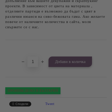
допълнение към вашите декупажни и скрапбукинг
проекти. В зависимост от цвета на материала ,
отделните партиди е възможно да бъдат с цвят в
различни нюанси на сиво-бежовата гама. Ако желаете
повече от наличните количества в сайта, моля
свържете се с нас.
Добави в желани
ПРОИЗВЕДЕНО В БЪЛГАРИЯ
Tweet
Сподели