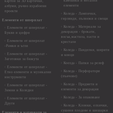
камбанки и метални
картон за 3D картички,
елементи
албуми, ръчно израбоени
проекти
Коледа - Лампички,
гирлянди, пълнежи и свещи
Елементи от шперплат
Коледа - Материали за
Елементи от шперплат -
декорация - брокати,
Букви и цифри
восък,мастила, пасти и
Елементи от шперплат
кристали
-Рамки и ъгли
Коледа - Панделки, ширити
Елементи от шперплат -
и конци
Заготовки за бижута
Коелда - Папки за релеф
Елементи от шперплат -
Коледа - Перфоратори
Етно елементи и музикални
(пънчове)
инструменти
Коледа - Предмети и
Елементи от шперплат -
елементи за декорация
Зимни и Коледни
Коледа - За опаковане
Елементи от шперплат -
Други
Коледа - Kлонки, елхички,
сушени плодове и шишарки
Елементи и материали за