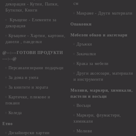
см
декорация - Кутии, Папки,
Бутилки, Книги
Макраме - Други материали
Кръщене - Елементи за
Опаковки
декорация
Мебелен обков и аксесоари
Кръщене - Хартии, картони,
данели , панделки
Дръжки
@--:---ГОТОВИ ПРОДУКТИ
Закачалки
---:--@
Крака за мебели
Персанализирани подаръци
Други аксесоари, материали
За дома и уюта
и инструменти
За книгите и хората
Моливи, маркери, химикали,
пастели и восъци
Картички, пликове и
покани
Восъци
Коледа
Маркери, флумастери,
химикали
Етно
Моливи
Дизайнерски хартии