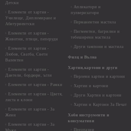
Детски
Апликатори и
Елементи от хартия -
пулверизатори
Училище, Дипломиране и
Перманентни мастила
Абитуриентски
Пигментни, багрилни и
Елементи от хартия -
тебеширени мастила
Животни, птици, пеперуди
Други тампони и мастила
Елементи от хартия -
Любов, Сватба, Свети
Филц и Вълна
Валентин
Хартии,картони и други
Елементи от хартия -
Дантели, бордюри, ъгли
Перлени хартии и картони
Елементи от хартия - Рамки
Хартии и картони
Елементи от хартия - Цветя,
Други Хартии и картони
листа и клони
Хартии и Картони За Печат
Елементи от хартия - За
Жени
Хоби инструменти и
консумативи
Елементи от хартия - За
Предпазни
Мъже