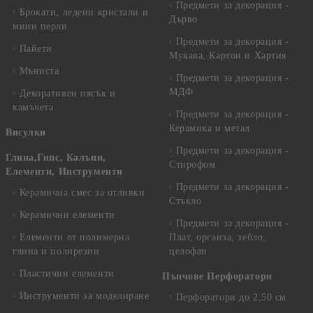
Предмети за декорация -
Брокати, ледени кристали и
Дърво
мини перли
Предмети за декорация -
Пайети
Мукава, Картон и Хартия
Мъниста
Предмети за декорация -
МДФ
Декоративен пясък и
камъчета
Предмети за декорация -
Керамика и метал
Висулки
Предмети за декорация -
Глина,Гипс, Калъпи,
Стирофом
Елементи, Инструменти
Предмети за декорация -
Керамична смес за отливки
Стъкло
Керамични елементи
Предмети за декорация -
Елементи от полимерна
Плат, органза, зебло,
глина и полирезин
целофан
Пластични елементи
Пънчове Перфоратори
Инструменти за моделиране
Перфоратори до 2,50 см