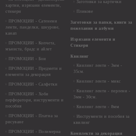
Заготовки за картички
хартии, изрязани елементи,
стикери
Пликове
ПРОМОЦИИ - Сатенени
Заготовки за папки, книги за
ленти, панделки, шнурове,
пожелания и албуми
канап
Изрязани елементи и
ПРОМОЦИИ - Копчета,
Стикери
мъниста, брадс и айлет
Квилинг
ПРОМОЦИИ - Бои
Квилинг ленти - 3мм -
ПРОМОЦИИ - Предмети и
35см.
елементи за декорация
Квилинг ленти - микс
ПРОМОЦИИ - Салфетки
Квилинг ленти - перлени -
ПРОМОЦИИ - Хоби
3мм - 30см.
перфоратори, инструменти и
пособия
Квилинг ленти - 8мм
ПРОМОЦИИ - Платна за
Инструменти и пособия за
рисуване
квилинг
ПРОМОЦИИ - Полимерна
Комплекти за декорация