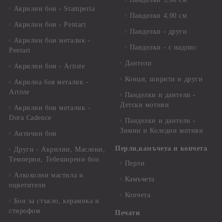
Акрилни бои - Stamperia
Панделки 4,00 см
Акрилни бои - Pentart
Панделки - други
Акрилни бои металик -
Панделки - с надпис
Pentart
Дантели
Акрилни бои - Artiste
Конци, ширити и други
Акрилна боя металик -
Artiste
Панделки и дантели -
Детски мотиви
Акрилни бои металик -
Dora Cadence
Панделки и дантели -
Зимни и Коледни мотиви
Антични бои
Перли,камъчета и копчета
Други - Акрилни, Маслени,
Темперни, Тебеширени бои
Перли
Алкохолни мастила и
Камъчета
оцветители
Копчета
Бои за стъкло, керамика и
стирофом
Печати