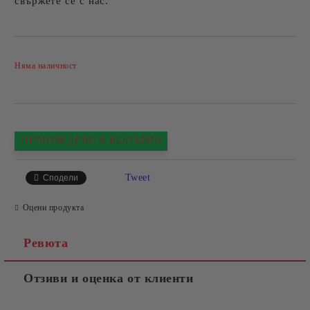
свържете се с нас.
Добави в желани
Няма наличност
ПРОИЗВЕДЕНО В БЪЛГАРИЯ
Tweet
Сподели
Оцени продукта
Ревюта
Отзиви и оценка от клиенти