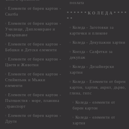
позлата
Елементи от бирен картон -
* * * * * * К О Л Е Д А * * * *
Сватба
* *
Елементи от бирен картон -
Коледа - Заготовки за
Училище, Дипломиране и
картички и пликове
Завършване
Коледа - Декупажни хартии
Елементи от бирен картон -
Бебшки и Детски елементи
Коелда - Салфетки за
декупаж
Елементи от бирен картон -
Цветя и Животни
Коледа - Дизайнерски
хартии
Елементи от бирен картон -
Стиймпънк и Мъжки
Коледа - Eлементи от бирен
елементи
картон, хартия, акрил, дърво,
глина, гипс
Елементи от бирен картон -
Пътешестия - море, планина
Коледа - елементи от
,транспорт
бирен картон
Елементи от бирен картон -
Коледа - елементи от
Други
хартия