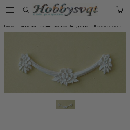
Начало
Глина,Гипс, Калъпи, Елементи, Инструменти
Пластични елементи