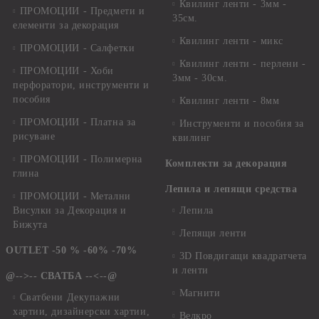
Квилинг ленти - 3мм -
ПРОМОЦИИ - Предмети и
35см.
елементи за декорация
Квилинг ленти - микс
ПРОМОЦИИ - Салфетки
Квилинг ленти - перлени -
ПРОМОЦИИ - Хоби
3мм - 30см.
перфоратори, инструменти и
пособия
Квилинг ленти - 8мм
ПРОМОЦИИ - Платна за
Инструменти и пособия за
рисуване
квилинг
ПРОМОЦИИ - Полимерна
Комплекти за декорация
глина
Лепила и лепящи средства
ПРОМОЦИИ - Метални
Висулки за Декорация и
Лепила
Бижута
Лепящи ленти
OUTLET -50 % -60% -70%
3D Повдигащи квадратчета
и ленти
@-->-- СВАТБА --<--@
Магнити
Сватбени Декупажни
хартии, дизайнерски хартии,
Велкро