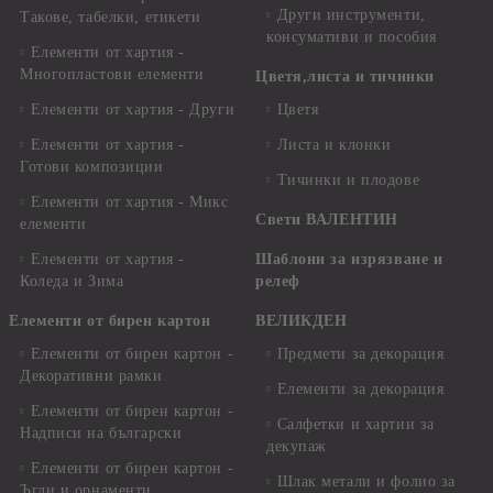
Други инструменти,
Такове, табелки, етикети
консумативи и пособия
Елементи от хартия -
Многопластови елементи
Цветя,листа и тичинки
Елементи от хартия - Други
Цветя
Елементи от хартия -
Листа и клонки
Готови композиции
Тичинки и плодове
Елементи от хартия - Микс
Свети ВАЛЕНТИН
елементи
Елементи от хартия -
Шаблони за изрязване и
Коледа и Зима
релеф
Елементи от бирен картон
ВЕЛИКДЕН
Елементи от бирен картон -
Предмети за декорация
Декоративни рамки
Елементи за декорация
Елементи от бирен картон -
Салфетки и хартии за
Надписи на български
декупаж
Елементи от бирен картон -
Шлак метали и фолио за
Ъгли и орнаменти