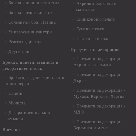
Бои за коприна и текстил
Акрилни блокчета и
ръкохватки
Бои за свещи Cadence
Силиконови печати
Солвентни бои, Патина
Гумени печати
Универсални контури
Печати за восък
Реагенти, ръжда
Предмети за декорация
Други Бои
Предмети за декорация -
Брокат, пайети, мъниста и
Акрил и пластмаса
декоративен пясък
Предмети за декорация -
Брокати, ледени кристали и
Дърво
мини перли
Предмети за декорация -
Пайети
Мукава, Картон и Хартия
Мъниста
Предмети за декорация -
МДФ
Декоративен пясък и
камъчета
Предмети за декорация -
Керамика и метал
Висулки