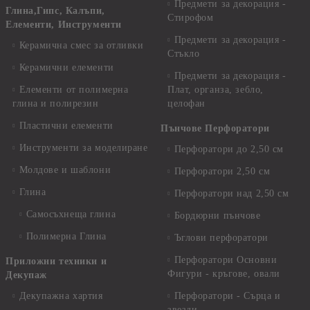
Предмети за декорация -
Глина,Гипс, Калъпи,
Стирофом
Елементи, Инструменти
Предмети за декорация -
Керамична смес за отливки
Стъкло
Керамични елементи
Предмети за декорация -
Елементи от полимерна
Плат, органза, зебло,
глина и полирезин
целофан
Пластични елементи
Пънчове Перфоратори
Инструменти за моделиране
Перфоратори до 2,50 см
Молдове и шаблони
Перфоратори 2,50 см
Глина
Перфоратори над 2,50 см
Самосъхнеща глина
Бордюрни пънчове
Полимерна Глина
Ъглови перфоратори
Перфоратори Основни
Приложни техники и
Фигури - кръгове, овали
Декупаж
Декупажна хартия
Перфоратори - Сърца и
звезди