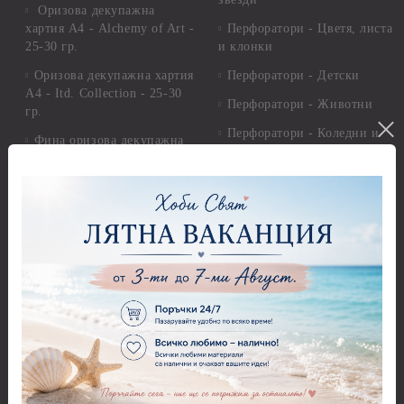
Оризова декупажна
хартия А4 - Alchemy of Art -
Перфоратори - Цветя, листа
25-30 гр.
и клонки
Оризова декупажна хартия
Перфоратори - Детски
А4 - Itd. Collection - 25-30
Перфоратори - Животни
гр.
Перфоратори - Коледни и
Фина оризова декупажна
Зимни
хартия Stamperia - 21 х
29.см. - 28гр.
Рисуване
Декупажна хартия - Други
Грунд и почистващи
разтвори
Антични пасти
Платна за рисуване
Вакс пасти
Стативи и поставки
Грунд, Основи, Релефни
пасти
Четки и инструменти
Варак, Шлак метал, Фолио,
Моливи, акварелни
Пантна
комплекти
Лакове и защитни покрития
Свещи