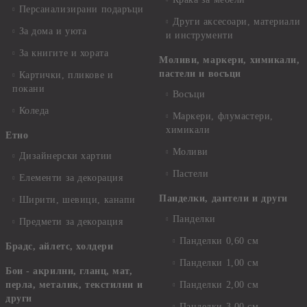
Персанализирани подаръци
Други аксесоари, материали
За дома и уюта
и инструменти
За книгите и хората
Моливи, маркери, химикали,
пастели и восъци
Картички, пликове и
покани
Восъци
Коледа
Маркери, флумастери,
химикали
Етно
Моливи
Дизайнерски хартии
Пастели
Елементи за декорация
Панделки, дантели и други
Ширити, шевици, канапи
Панделки
Предмети за декорация
Панделки 0,60 см
Брадс, айлетс, холдери
Панделки 1,00 см
Бои - акрилни, гланц, мат,
перла, металик, текстилни и
Панделки 2,00 см
други
Панделки 3,00 см