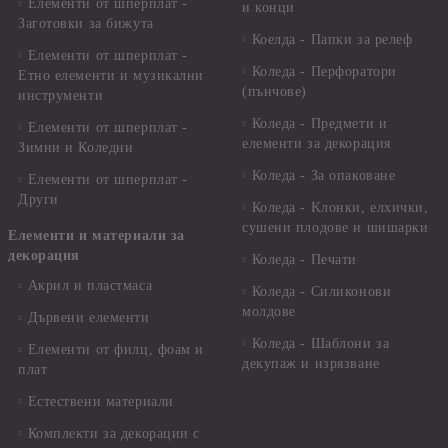
Елементи от шперплат -
и конци
Заготовки за бижута
Коелда - Папки за релеф
Елементи от шперплат -
Коледа - Перфоратори
Етно елементи и музикални
(пънчове)
инструменти
Коледа - Предмети и
Елементи от шперплат -
елементи за декорация
Зимни и Коледни
Коледа - За опаковане
Елементи от шперплат -
Други
Коледа - Kлонки, елхички,
сушени плодове и шишарки
Елементи и материали за
декорация
Коледа - Печати
Акрил и пластмаса
Коледа - Силиконови
молдове
Дървени елементи
Коледа - Шаблони за
Елементи от филц, фоам и
декупаж и изрязване
плат
Естествени материали
Комплекти за декорации с