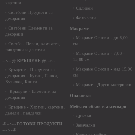
картони
Силикон
Сватбени Предмети за
Фото ъгли
декорация
Сватбени Елементи за
Макраме
декораци
Макраме Основи - до 6,00
Сватба - Перли, камъчета,
см
панделки и дантели
Макраме Основи - 7,00 -
15,00 см
--<--@ КРЪЩЕНЕ @-->--
Макраме Основи - над 15,00
Кръщене - Предмети за
см
декорация - Кутии, Папки,
Бутилки, Книги
Макраме - Други материали
Кръщене - Елементи за
Опаковки
декорация
Мебелен обков и аксесоари
Кръщене - Хартии, картони,
данели , панделки
Дръжки
@--:---ГОТОВИ ПРОДУКТИ
Закачалки
---:--@
Крака за мебели