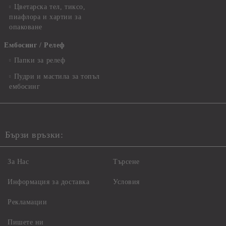
Цветарска тел, тиксо,
пиафлора и хартии за
опаковане
Ембосинг / Релеф
Папки за релеф
Пудри и мастила за топъл
ембосинг
Бързи връзки:
За Нас
Търсене
Информация за доставка
Условия
Рекламации
Пишете ни