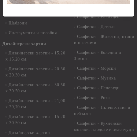
Лепила
Салфетки
Краклета и медиуми
Салфетки - Великден
Шаблони
Салфетки - Детски
Инструменти и пособия
Салфетки - Животни, птици
и насекоми
Дизайнерски хартии
Салфетки - Коледни и
Дизайнерски хартии - 15.20
Зимни
х 15.20 см.
Салфетки - Морски
Дизайнерски хартии - 20.30
х 20.30 см.
Салфетки - Музика
Дизайнерски хартии - 30.50
Салфетки - Пеперуди
х 30.50 см.
Салфетки - Рози
Дизайнерски хартии - 21,00
х 29,70 см
Салфетки - Пътешествия и
пейзажи
Дизайнерски хартии - 15.20
x 30.50 см.
Салфетки - Кухненски
мотиви, плодове и зеленчуци
Дизайнерски хартии -