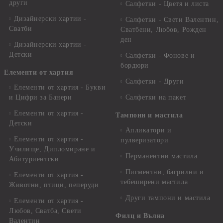
други
Салфетки - Цветя и листа
Дизайнерски хартии -
Салфетки - Свети Валентин,
Сватби
Сватбени, Любов, Рожден
ден
Дизайнерски хартии -
Детски
Салфетки - Фонове и
бордюри
Елементи от хартия
Салфетки - Други
Елементи от хартия - Букви
и Цифри за Банери
Салфетки на пакет
Елементи от хартия -
Тампони и мастила
Детски
Апликатори и
Елементи от хартия -
пулверизатори
Училище, Дипломиране и
Перманентни мастила
Абитуриентски
Пигментни, багрилни и
Елементи от хартия -
тебеширени мастила
Животни, птици, пеперуди
Други тампони и мастила
Елементи от хартия -
Любов, Сватба, Свети
Филц и Вълна
Валентин