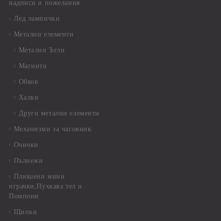
надписи и пожелания
Лед лампички
Метални елементи
Метални Ъгли
Магнити
Обков
Халки
Други метални елементи
Механизми за часовник
Очички
Пълнежи
Плюшени мини
играчки,Пухкава тел и
Помпони
Щипки